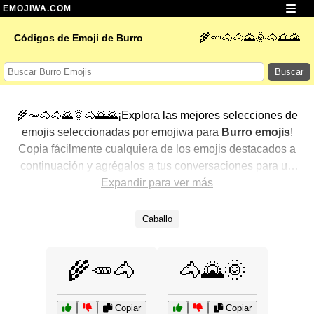
EMOJIWA.COM
🌾🥕🐴🐴🌄🌞🐴🌅🌄
Códigos de Emoji de Burro
Buscar
🌾🥕🐴🐴🌄🌞🐴🌅🌄¡Explora las mejores selecciones de
emojis seleccionadas por emojiwa para
Burro emojis
!
Copia fácilmente cualquiera de los emojis destacados a
continuación y agrégalos a tus conversaciones para un
toque personalizado. Hemos seleccionado una variedad
Expandir para ver más
de emojis relacionados, mostrando primero los más
populares. ¿Buscas más? Explora otras categorías para
Caballo
descubrir aún más formas de expresar
Burro con
emojis
.
🌾🥕🐴
🐴🌄🌞
Copiar
Copiar