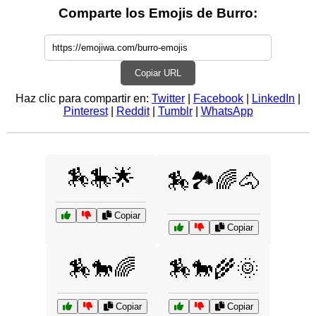
Comparte los Emojis de Burro:
Copiar URL
Haz clic para compartir en:
Twitter
|
Facebook
|
LinkedIn
|
Pinterest
|
Reddit
|
Tumblr
|
WhatsApp
🏇🎠🌟
🏇🏞️🌈🐴
Copiar
Copiar
🏇🐎🌈
🏇🐎🌾🌞
Copiar
Copiar