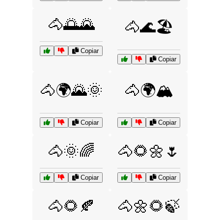
🐴🌅🌄
🐴🌊🏖️
Copiar
Copiar
🐴🌍🌄🌞
🐴🌍🏔️
Copiar
Copiar
🐴🌞🌈
🐴🌻🌼🌷
Copiar
Copiar
🐴🌻🍂
🐴🌼🌻🍃