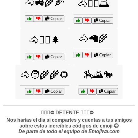
🐴🚜🌾🌽
🐴🚶‍♀️🌅
Copiar
Copiar
🐴🦙🌾
🐴🚶‍♂️🌲
Copiar
Copiar
🐴🧑‍🌾🌾🌻
🏇🌄🐎
Copiar
Copiar
✋🏻🛑⛔️ DETENTE ✋🏻🛑⛔️
Nos harías el día si compartes y cuentas a tus amigos
sobre estos increíbles códigos de emoji 😊
De parte de todo el equipo de Emojiwa.com