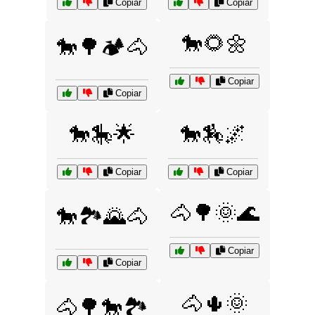
Copiar
Copiar
🐎🌻🌼
🐎🌳🏕️🐴
Copiar
Copiar
🐎🎠🌟
🐎🏇🌌
Copiar
Copiar
🐴🌳🌞🌊
🐎🏞️🌄🐴
Copiar
Copiar
🐴🌵🌞
🐴🌳🐎🏞️