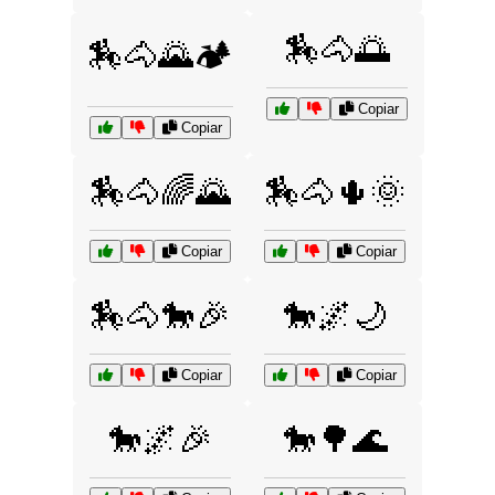
🏇🐴🌅
🏇🐴🌄🏕️
Copiar
Copiar
🏇🐴🌈🌄
🏇🐴🌵🌞
Copiar
Copiar
🏇🐴🐎🎉
🐎🌌🌙
Copiar
Copiar
🐎🌌🎉
🐎🌳🌊