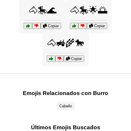
🐴🎠🌊
🐴🎠🌟🌅
Copiar
Copiar
🐴🚜🌾🐎
Copiar
Emojis Relacionados con Burro
Caballo
Últimos Emojis Buscados