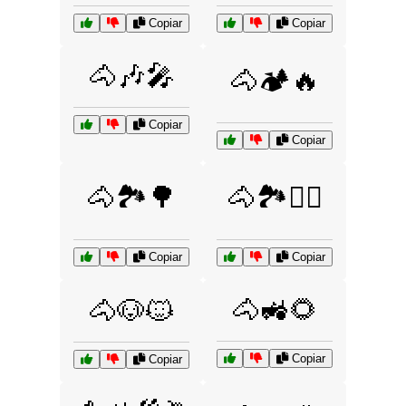
Copiar
Copiar
🐴🎶🎤
🐴🏕️🔥
Copiar
Copiar
🐴🏞️🌳
🐴🏞️🚶‍♂️
Copiar
Copiar
🐴🚜🌻
🐴🐶🐱
Copiar
Copiar