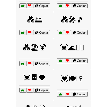
Copiar
Copiar
💑🌅
💑🎤🎵
Copiar
Copiar
💑🏖️🍹
💓🌊🏄‍♀️
Copiar
Copiar
💓🍫🍓
💓🍽️🍷
Copiar
Copiar