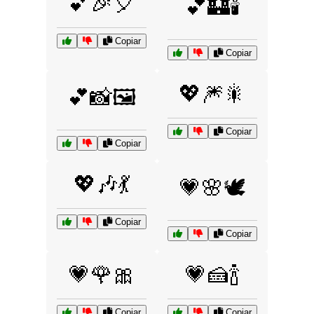
💕🎉🎈
💕🏰🕯️
Copiar
Copiar
💖🎆🎇
💕📸🖼️
Copiar
Copiar
💖🎶💃
💗🌸🕊️
Copiar
Copiar
💗🌹🎀
💗🍰🍾
Copiar
Copiar