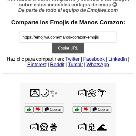
sobre estos increíbles códigos de emoji 😊
De parte de todo el equipo de Emojiwa.com
Comparte los Emojis de Manos Corazon:
Copiar URL
Haz clic para compartir en:
Twitter
|
Facebook
|
LinkedIn
|
Pinterest
|
Reddit
|
Tumblr
|
WhatsApp
💌🌙✨
💏🌺🌴
Copiar
Copiar
💏🎡🍿
💏🚢🌊