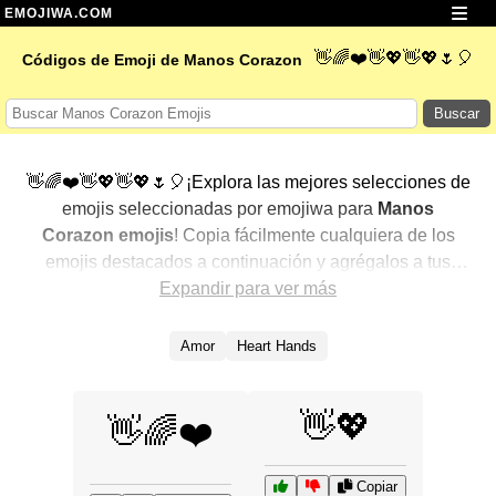
EMOJIWA.COM
👋🌈❤️👋💖👋💖🌷🎈
Códigos de Emoji de Manos Corazon
Buscar
👋🌈❤️👋💖👋💖🌷🎈¡Explora las mejores selecciones de
emojis seleccionadas por emojiwa para
Manos
Corazon emojis
! Copia fácilmente cualquiera de los
emojis destacados a continuación y agrégalos a tus
conversaciones para un toque personalizado. Hemos
Expandir para ver más
seleccionado una variedad de emojis relacionados,
mostrando primero los más populares. ¿Buscas más?
Amor
Heart Hands
Explora otras categorías para descubrir aún más formas
de expresar
Manos Corazon con emojis
.
👋💖
👋🌈❤️
Copiar