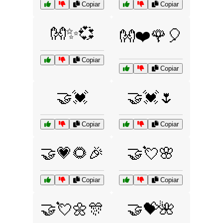
Copiar
Copiar
👐✨💞
👐❤️🌹🎈
Copiar
Copiar
🤝💓
🤝💓🌷
Copiar
Copiar
🤝💗🌻🎉
🤝💘🌸
Copiar
Copiar
🤝💘🌼🎊
🤝💝🌺