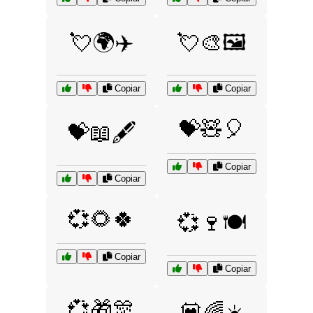
💘🌍✈️
💘🎨🖼️
Copiar
Copiar
💝🧸🎈
💝📖🖋️
Copiar
Copiar
💞🌻🍀
💞🍷🍽️
Copiar
Copiar
💞🎁🎊
💟🌈☀️