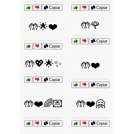
Copiar
Copiar
🤲🌹
🤲🌟❤️
Copiar
Copiar
🤲💖🌟✨
🤲❤️
Copiar
Copiar
🤲❤️🌈💌
🤲❤️🤗
Copiar
Copiar