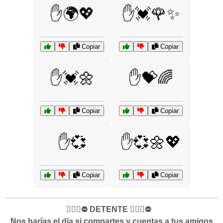
✋🌍💖
✋💓🌹✨
Copiar
Copiar
✋💓🌼
✋💝🌈
Copiar
Copiar
✋💞
✋💞🌼💖
Copiar
Copiar
✋🏻🛑⛔️ DETENTE ✋🏻🛑⛔️
Nos harías el día si compartes y cuentas a tus amigos