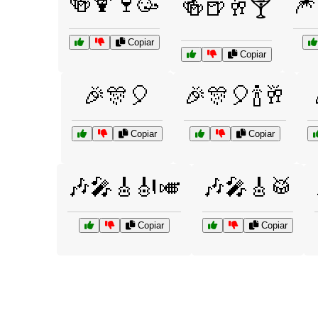
🍻🍹🍷🥳
🎆
🍻🍺🥂🍸
Copiar
Copiar
🎉🎊🎈
🎉🎊🎈🍾🥂
Copiar
Copiar
🎶🎤🎸🎻🎺
🎶🎤🎸🥁
Copiar
Copiar