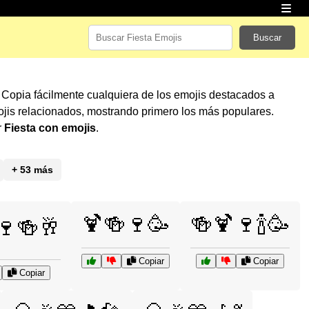
Buscar
! Copia fácilmente cualquiera de los emojis destacados a
jis relacionados, mostrando primero los más populares.
r
Fiesta con emojis
.
+ 53 más
🍹🍻🍷🥳
🍻🍹🍷🍾🥳
🍷🍻🥂
Copiar
Copiar
Copiar