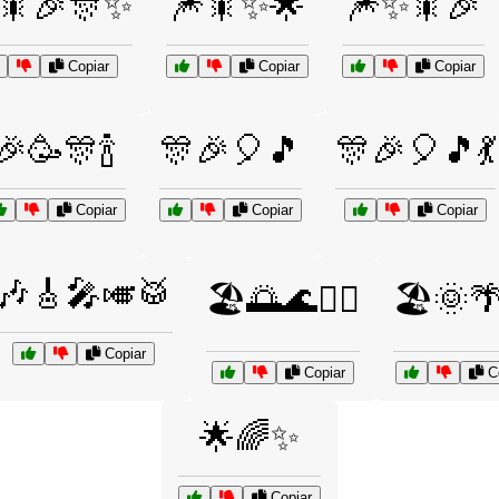
🎇🎉🎊✨
🎆🎇✨🌟
🎆✨🎇🎉
Copiar
Copiar
Copiar
🎉🥳🎊🍾
🎊🎉🎈🎵
🎊🎉🎈🎵💃
Copiar
Copiar
Copiar
🎶🎸🎤🎺🥁
🏖️🌅🌊🏄‍♂️
🏖️🌞
Copiar
Copiar
Co
🌟🌈✨
Copiar