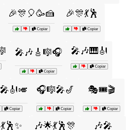
🎉🎊🎈🥳🍰
🎉🎊💃🕺
Copiar
Copiar
🎼
🎤🎶🎹🎻
🎤🎶🎸🎼🎧
Copiar
Copiar
🎤🎻🎺
🎧🎼🎤🎷
🎭🎟️🎬
Copiar
Copiar
Copiar
💃🕺✨
🎶🌟💃🕺🎊
🎶🎤