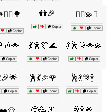
👫🎉
️🚴‍♂️🌳
👯‍♀️💫✨
Copiar
Copiar
Copiar
🎉🎶🌟
💃🕺🎊🌊
💃🕺🎊🌟💫
Copiar
Copiar
Copiar
🎉🌟
🕺💃🎉🌹
🕺💃🎊🍾
Copiar
Copiar
Copiar
🤩🥳🎆
🥂🍾🎆
❤️😊