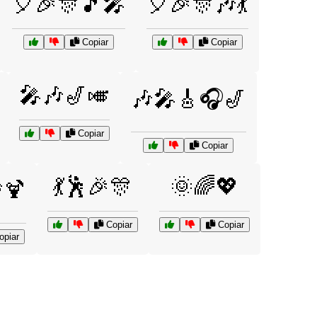
🎈🎉🎊🎵🎤
🎈🎉🎊🎶💃
Copiar
Copiar
🎤🎶🎷🎺
🎶🎤🎸🎧🎷
Copiar
Copiar
💃🕺🎉🎊
🌞🌈💖
🍹
Copiar
Copiar
piar