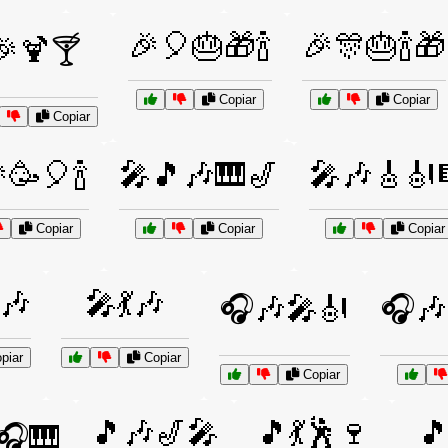
🎉🎈🎂🎁🍾
🎉🎊🎂🍾🎁
🎉🍹🍸
Copiar
Copiar
Copiar
🥳🎈🍾
🎤🎵🎶🎹🎷
🎤🎶🎸🎻
Copiar
Copiar
Copiar
🎶
🎤💃🎶
🎧🎶🎤🎻
🎧🎶
piar
Copiar
Copiar
🎵🎶🎷🎤
🎵💃🕺🍷
🎵
🎧🎹