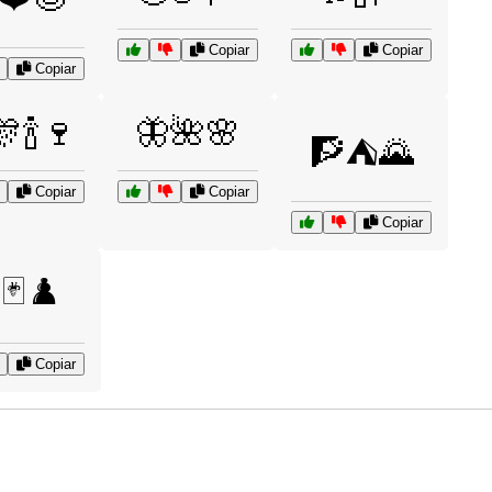
Copiar
Copiar
Copiar
🍾🍷
🦋🌺🌸
🧗⛺🌄
Copiar
Copiar
Copiar
🃏♟️
Copiar