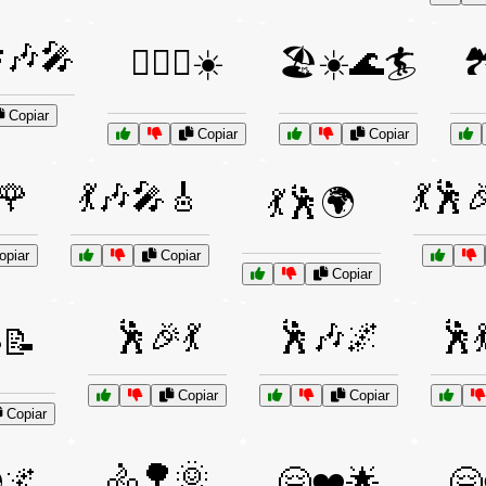
🎶🎤
🏄‍♀️🌊☀️
🏖️☀️🌊🏄
🏞
Copiar
Copiar
Copiar
🌹
💃🎶🎤🎸
💃🕺
💃🕺🌍
piar
Copiar
Copiar
🕺🎉💃
🕺🎶🌌
🕺
📝
Copiar
Copiar
Copiar
🚴🌳🌞
🌌
🤗❤️🌟
🤗