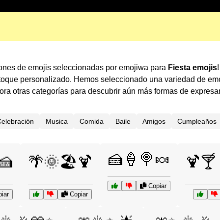
iones de emojis seleccionadas por emojiwa para
Fiesta emojis
 toque personalizado. Hemos seleccionado una variedad de emo
ra otras categorías para descubrir aún más formas de expresa
elebración
Musica
Comida
Baile
Amigos
Cumpleaños
🍰🍦🍭🍬
🍰
🌴🌞🏖️🍹
🍹🍸
Copiar
iar
Copiar