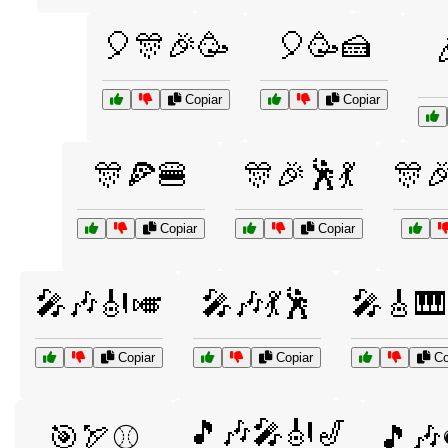
🎈🎊🎉🥳
🎈🥳🍰
Copiar
Copiar
🎊🍕🍔
🎊🎉🕺💃
🎊
Copiar
Copiar
🎤🎶🎻🎺
🎤🎶💃🕺
🎤🎸🎹
Copiar
Copiar
Co
🎵🎶🎤🎻🎷
🎯🏹⚾
🎵🎶