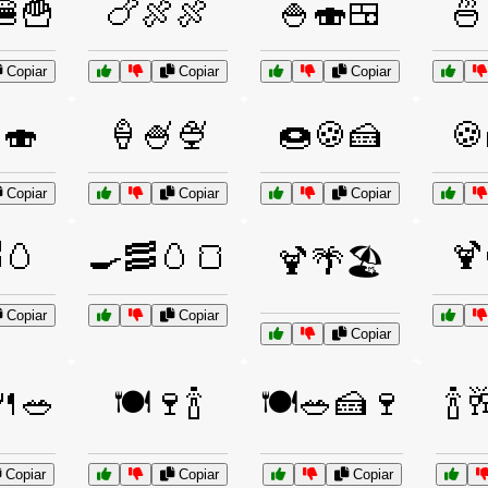
🍔🍟
🍗🍖🍖
🍚🍣🍱
🍜
Copiar
Copiar
Copiar
🍣
🍦🍧🍨
🍩🍪🍰
🍪
Copiar
Copiar
Copiar
🥚
🍳🥓🥚🍞
🍹
🍹🌴🏖️
Copiar
Copiar
Copiar
🍴🥗
🍽️🍷🍾
🍽️🥗🍰🍷
🍾
Copiar
Copiar
Copiar