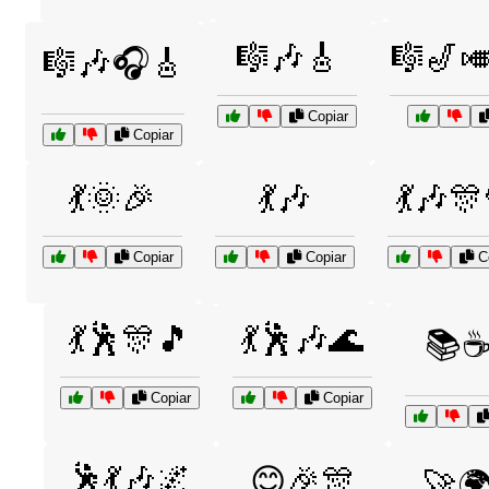
🎼🎶🎸
🎼🎷
🎼🎶🎧🎸
Copiar
Copiar
💃🌞🎉
💃🎶
💃🎶🎊
Copiar
Copiar
Co
💃🕺🎊🎵
💃🕺🎶🌊
📚☕
Copiar
Copiar
🕺💃🎶🌌
😊🎉🎊
🚀