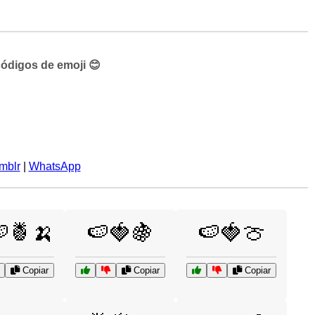
códigos de emoji 😊
mblr
|
WhatsApp
🍍🍌
🍉🍓🍇
🍉🍓🍈
Copiar
Copiar
Copiar