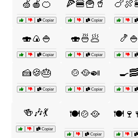
🍏🍎🍊
🍕🍔🍟🥤
🍗🍖
Copiar
Copiar
🍣🍙🍚
🍣🍜🥟
🍤
Copiar
Copiar
🍰🍪🎂
🍲🥘🍛
🍳
Copiar
Copiar
🍻🎶💃
🍽️🍲🥘
🍽️🍷
Copiar
Copiar