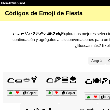
EMOJIWA.COM
Códigos de Emoji de Fiesta
🌮🌯🥙🍹🌮🍕🍔🍟🌮🍽️🍕🍰¡Explora las mejores selecc
continuación y agrégalos a tus conversaciones para un
¿Buscas más? Explo
Alegría
C
🌮🌯🥙🍹
🌮🍕🍔🍟
🌮🍽️🍕
Copiar
Copiar
Cop