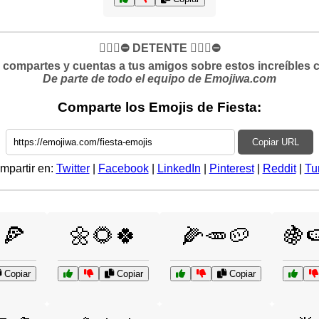
✋🏻🛑⛔️ DETENTE ✋🏻🛑⛔️
si compartes y cuentas a tus amigos sobre estos increíbles 
De parte de todo el equipo de Emojiwa.com
Comparte los Emojis de Fiesta:
Copiar URL
mpartir en:
Twitter
|
Facebook
|
LinkedIn
|
Pinterest
|
Reddit
|
Tu
🍕
🌼🌻🍀
🌽🥕🥔
🍇
Copiar
Copiar
Copiar