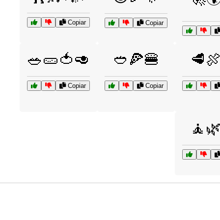
Copiar
Copiar
🥗🥒🍅🥑
🥙🍕🍔
🥩
Copiar
Copiar
🧘