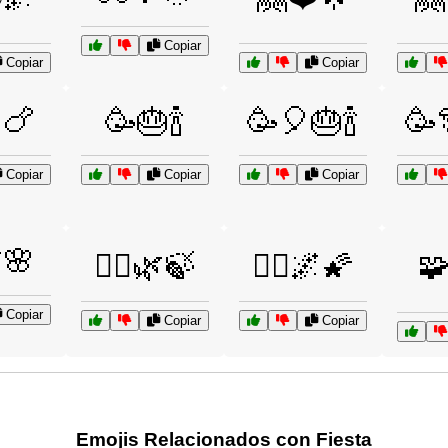
Copiar
Copiar
Copiar
🍗
🥳🎂🍾
🥳🎈🎂🍾
🥳
Copiar
Copiar
Copiar
🌸
🧘‍♀️🌿🍃
🧚‍♀️🌌🌠
🧩
Copiar
Copiar
Copiar
Emojis Relacionados con Fiesta