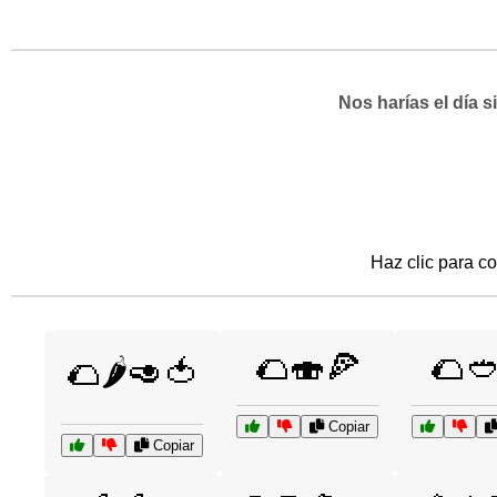
Nos harías el día 
Haz clic para co
🌮🍣🍕
🌮
🌮🌶️🥑🍅
Copiar
Copiar