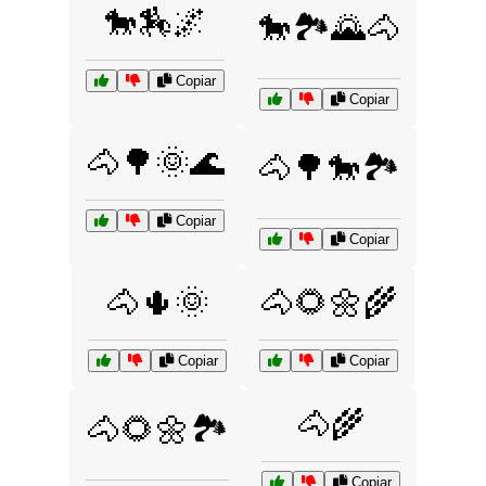
🐎🏇🌌
🐎🏞️🌄🐴
Copiar
Copiar
🐴🌳🌞🌊
🐴🌳🐎🏞️
Copiar
Copiar
🐴🌵🌞
🐴🌻🌼🌾
Copiar
Copiar
🐴🌾
🐴🌻🌼🏞️
Copiar