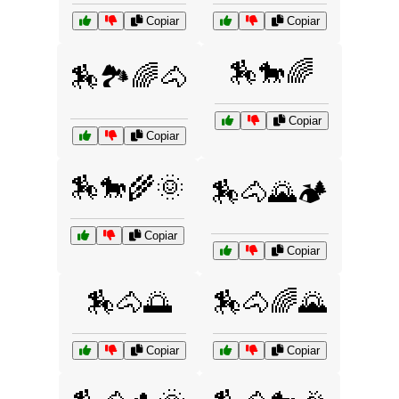
Copiar
Copiar
🏇🐎🌈
🏇🏞️🌈🐴
Copiar
Copiar
🏇🐎🌾🌞
🏇🐴🌄🏕️
Copiar
Copiar
🏇🐴🌅
🏇🐴🌈🌄
Copiar
Copiar