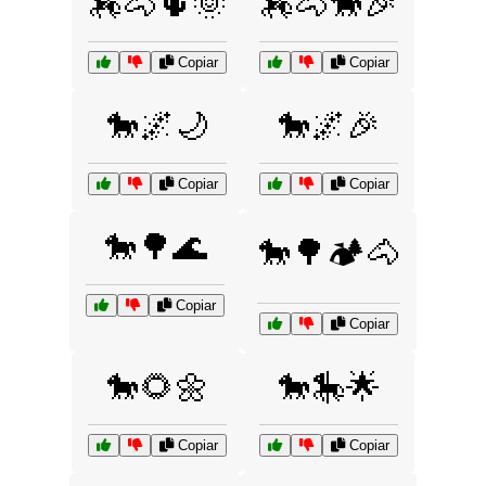
🏇🐴🌵🌞
🏇🐴🐎🎉
Copiar
Copiar
🐎🌌🌙
🐎🌌🎉
Copiar
Copiar
🐎🌳🌊
🐎🌳🏕️🐴
Copiar
Copiar
🐎🌻🌼
🐎🎠🌟
Copiar
Copiar