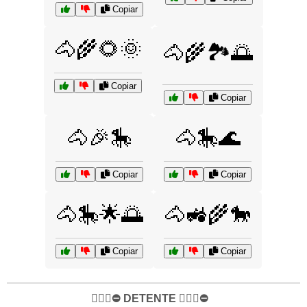
Copiar
🐴🌾🌻🌞
🐴🌾🏞️🌅
Copiar
Copiar
🐴🎉🎠
🐴🎠🌊
Copiar
Copiar
🐴🎠🌟🌅
🐴🚜🌾🐎
Copiar
Copiar
✋🏻🛑⛔️ DETENTE ✋🏻🛑⛔️