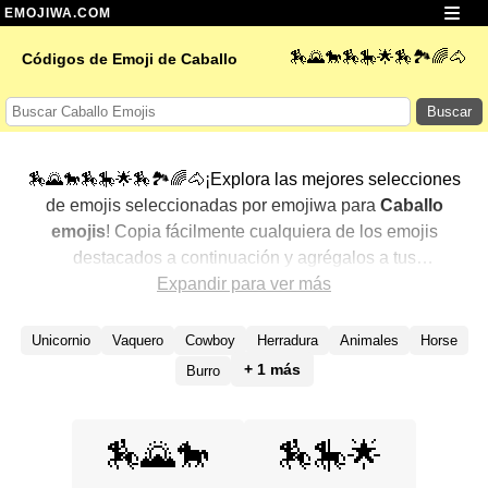
EMOJIWA.COM
🏇🌄🐎🏇🎠🌟🏇🏞️🌈🐴
Códigos de Emoji de Caballo
Buscar
🏇🌄🐎🏇🎠🌟🏇🏞️🌈🐴¡Explora las mejores selecciones
de emojis seleccionadas por emojiwa para
Caballo
emojis
! Copia fácilmente cualquiera de los emojis
destacados a continuación y agrégalos a tus
conversaciones para un toque personalizado. Hemos
Expandir para ver más
seleccionado una variedad de emojis relacionados,
mostrando primero los más populares. ¿Buscas más?
Unicornio
Vaquero
Cowboy
Herradura
Animales
Horse
Explora otras categorías para descubrir aún más formas
+ 1 más
Burro
de expresar
Caballo con emojis
.
🏇🌄🐎
🏇🎠🌟