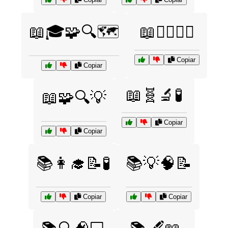
📖🎓🧩🔍🗺️
📖🧙‍♂️🧝‍♀️
Copiar
Copiar
📖🧬🔬🧪
📖🧩🔍💡
Copiar
Copiar
📚👩‍🎓📝🧪
📚💡🧠📝
Copiar
Copiar