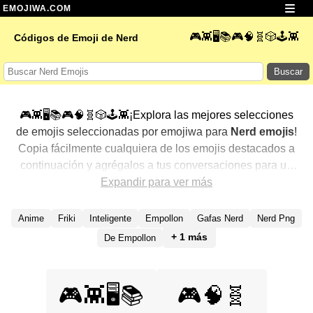
EMOJIWA.COM
🎮👾🖥️📚🎮🧠🧬🎲🕹️👾
Códigos de Emoji de Nerd
Buscar
🎮👾🖥️📚🎮🧠🧬🎲🕹️👾¡Explora las mejores selecciones
de emojis seleccionadas por emojiwa para
Nerd emojis
!
Copia fácilmente cualquiera de los emojis destacados a
continuación y agrégalos a tus conversaciones para un
toque personalizado. Hemos seleccionado una variedad
Expandir para ver más
de emojis relacionados, mostrando primero los más
populares. ¿Buscas más? Explora otras categorías para
Anime
Friki
Inteligente
Empollon
Gafas Nerd
Nerd Png
descubrir aún más formas de expresar
Nerd con emojis
.
+ 1 más
De Empollon
🎮👾🖥️📚
🎮🧠🧬