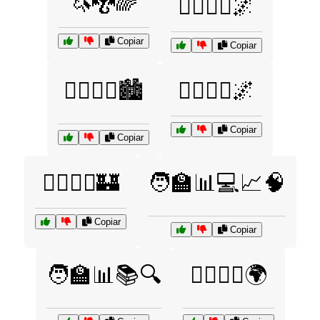
🦄🐉🌈
🦸‍♀️🦹‍♂️🌌
Copiar
Copiar
🦸‍♀️🦹‍♂️🏙️
🦸‍♂️🦸‍♀️🌌
Copiar
Copiar
🦸‍♂️🦹‍♀️🏰
🧑‍🏫📊💻📈🧠
Copiar
Copiar
🧑‍🏫📊📚🔍
🧙‍♀️🦸‍♂️🌍