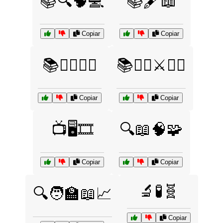
📚🔍🧠💻
📚🖋️📖
Copiar
Copiar
📚🧙‍♂️🧙‍♀️
📚🧙‍♂️⚔️🧝‍♀️
Copiar
Copiar
📺🖥️🎞️
🔍📖🧠🧩
Copiar
Copiar
🔬🧪🧬
🔍🧑‍🏫📖📈
Copiar