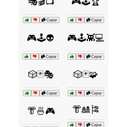
🎭🎬📺
🎮🕹️🏆
Copiar
Copiar
🎮🕹️👽
🎮🕹️👾💻
Copiar
Copiar
🎲🃏🎭
🎲🃏🧩
Copiar
Copiar
👘🎎🎏
👘🍜🎮
Copiar