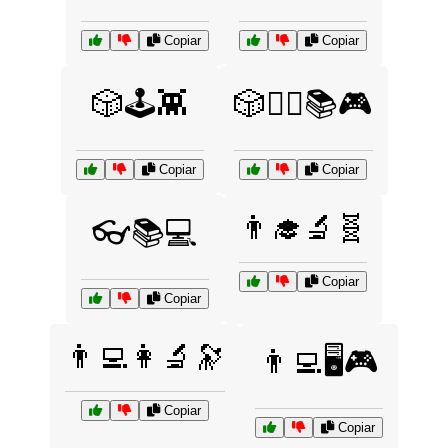
Copiar
Copiar
🎲🕹️👾
🎲🧙‍♂️📚🎮
Copiar
Copiar
👨‍🎓🔬🧬
👓📚💻
Copiar
Copiar
👨‍💻👩‍🔬🔭
👨‍💻🖥️🎮
Copiar
Copiar