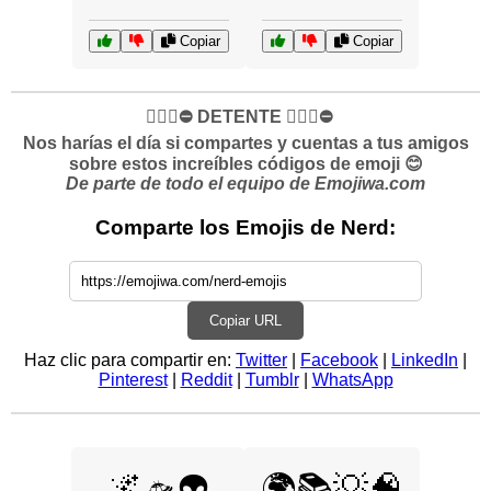
Copiar
Copiar
✋🏻🛑⛔️ DETENTE ✋🏻🛑⛔️
Nos harías el día si compartes y cuentas a tus amigos
sobre estos increíbles códigos de emoji 😊
De parte de todo el equipo de Emojiwa.com
Comparte los Emojis de Nerd:
Copiar URL
Haz clic para compartir en:
Twitter
|
Facebook
|
LinkedIn
|
Pinterest
|
Reddit
|
Tumblr
|
WhatsApp
🌌🛸👽
🌍📚💡🧠