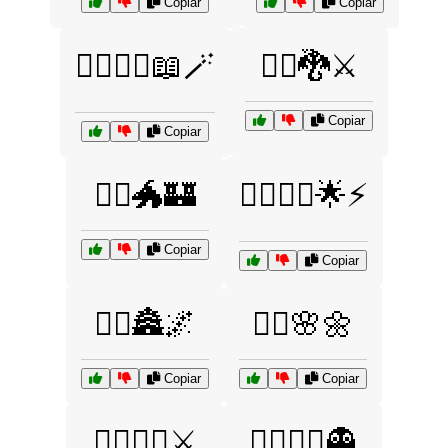
Copiar
Copiar
🧙‍♀️🧙‍♂️📖🪄
🧙‍♂️🐉⚔️
Copiar
Copiar
🧙‍♂️🐲🏰
🧙‍♂️🧝‍♀️🌟⚡
Copiar
Copiar
🧚‍♀️🏯🌌
🧚‍♂️🌸🌼
Copiar
Copiar
🧝‍♂️🧙‍♀️⚔️
🧟‍♀️🧛‍♂️👻