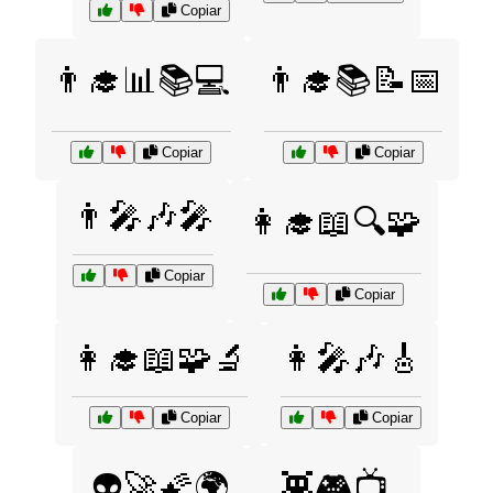
Copiar
👨‍🎓📊📚💻
👨‍🎓📚📝📅
Copiar
Copiar
👨‍🎤🎶🎤
👩‍🎓📖🔍🧩
Copiar
Copiar
👩‍🎓📖🧩🔬
👩‍🎤🎶🎸
Copiar
Copiar
👽🚀🌠🌍
👾🎮📺