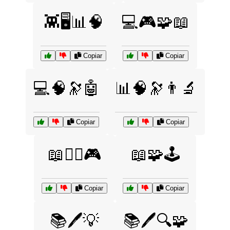
👾🖥️📊🧠
💻🎮🧩📖
Copiar
Copiar
💻🧠🔭🤖
📊🧠🔭👨‍🔬
Copiar
Copiar
📖🧙‍♂️🎮
📖🧩🕹️
Copiar
Copiar
📚🖊️💡
📚🖊️🔍🧩