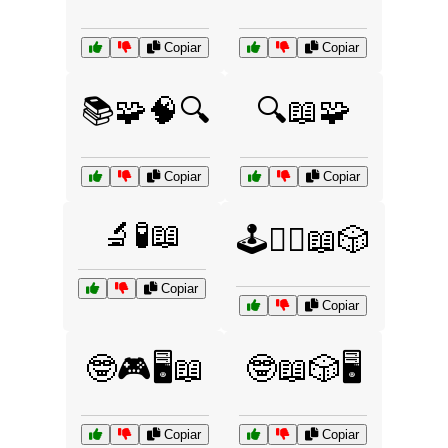
Copiar
Copiar
📚🧩🧠🔍
🔍📖🧩
Copiar
Copiar
🔬🧪📖
🕹️🧙‍♀️📖🎲
Copiar
Copiar
🤓🎮🖥️📖
🤓📖🎲🖥️
Copiar
Copiar