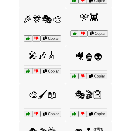
Copiar
🎌👾
🎉🎊🎭🎨
Copiar
Copiar
🎤🎶🎸
🎥🍿👽
Copiar
Copiar
🎨🖌️📖
🎭🎬👺
Copiar
Copiar