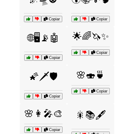
Copiar
Copiar
🌟🌈🦄✨
🌐🖥️📡🤖
Copiar
Copiar
🌸🍣🍵
🌠🗡️🛡️
Copiar
Copiar
🌸👩‍🎤🎨
🎇📚🖋️
Copiar