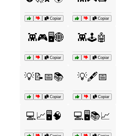
Copiar
Copiar
👾🎮🖥️🌐
👾🕹️🤖
Copiar
Copiar
💡📝📅📚
💡🖋️📅
Copiar
Copiar
💻📈🖥️🧠
💻🖥️📚📈
Copiar
Copiar