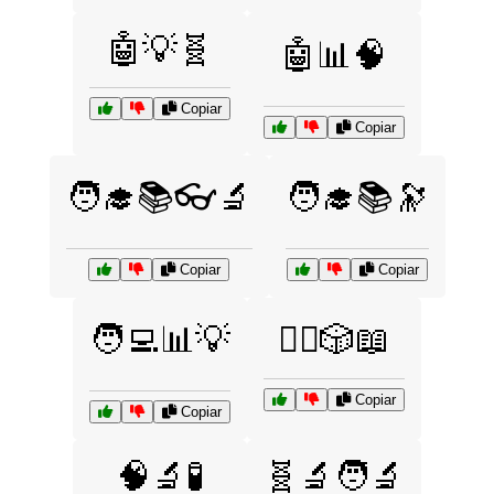
🤖💡🧬
🤖📊🧠
Copiar
Copiar
🧑‍🎓📚👓🔬
🧑‍🎓📚🔭
Copiar
Copiar
🧑‍💻📊💡
🧙‍♀️🎲📖
Copiar
Copiar
🧠🔬🧪
🧬🔬🧑‍🔬