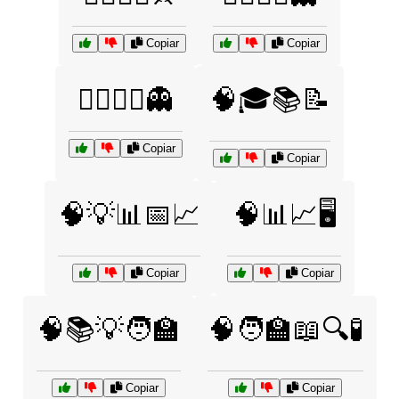
Copiar
Copiar
🧟‍♂️🧛‍♀️👻
🧠🎓📚📝
Copiar
Copiar
🧠💡📊📅📈
🧠📊📈🖥️
Copiar
Copiar
🧠📚💡🧑‍🏫
🧠🧑‍🏫📖🔍🧪
Copiar
Copiar