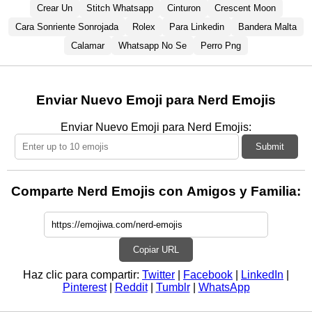
Crear Un
Stitch Whatsapp
Cinturon
Crescent Moon
Cara Sonriente Sonrojada
Rolex
Para Linkedin
Bandera Malta
Calamar
Whatsapp No Se
Perro Png
Enviar Nuevo Emoji para Nerd Emojis
Enviar Nuevo Emoji para Nerd Emojis:
Submit
Comparte Nerd Emojis con Amigos y Familia:
Copiar URL
Haz clic para compartir:
Twitter
|
Facebook
|
LinkedIn
|
Pinterest
|
Reddit
|
Tumblr
|
WhatsApp