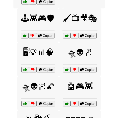
Copiar
🕹️👾🎮🛡️
🖌️📺🎥🎭
Copiar
Copiar
🖥️💡📊🧠
🛸👽🌌
Copiar
Copiar
🛸👽🌌🌠
🤖🎮👾
Copiar
Copiar