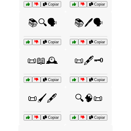
Copiar
Copiar
📚🔍🗣️
📚🖊️🗣️
Copiar
Copiar
📜📖🕰️
📜🖋️🗝️
Copiar
Copiar
📜🖌️🖋️
🔍🧠📜
Copiar
Copiar