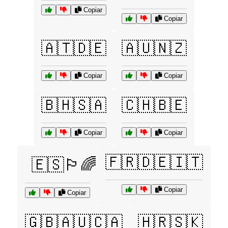
Copiar
Copiar
🇦🇹🇩🇪
🇦🇺🇳🇿
Copiar
Copiar
🇧🇭🇸🇦
🇨🇭🇧🇪
Copiar
Copiar
🇫🇷🇩🇪🇮🇹
🇪🇸🏳️‍🌈
Copiar
Copiar
🇬🇧🇦🇺🇨🇦
🇭🇷🇸🇰