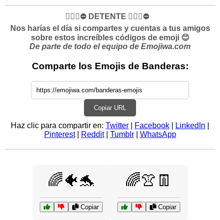
✋🏻🛑⛔️ DETENTE ✋🏻🛑⛔️
Nos harías el día si compartes y cuentas a tus amigos
sobre estos increíbles códigos de emoji 😊
De parte de todo el equipo de Emojiwa.com
Comparte los Emojis de Banderas:
Copiar URL
Haz clic para compartir en:
Twitter
|
Facebook
|
LinkedIn
|
Pinterest
|
Reddit
|
Tumblr
|
WhatsApp
🌈🐠🐬
🌈👚👖
Copiar
Copiar