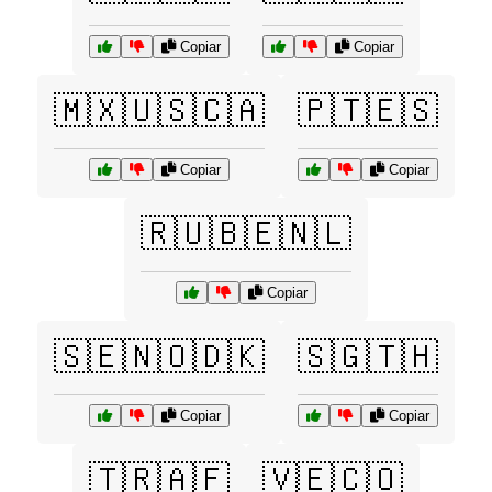
Copiar
Copiar
🇲🇽🇺🇸🇨🇦
🇵🇹🇪🇸
Copiar
Copiar
🇷🇺🇧🇪🇳🇱
Copiar
🇸🇪🇳🇴🇩🇰
🇸🇬🇹🇭
Copiar
Copiar
🇹🇷🇦🇫
🇻🇪🇨🇴