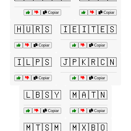
Copiar
Copiar
🇭🇺🇷🇸
🇮🇪🇮🇹🇪🇸
Copiar
Copiar
🇮🇱🇵🇸
🇯🇵🇰🇷🇨🇳
Copiar
Copiar
🇱🇧🇸🇾
🇲🇦🇹🇳
Copiar
Copiar
🇲🇹🇸🇲
🇲🇽🇧🇴