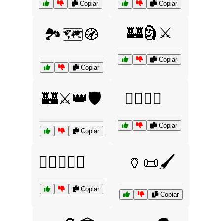
Copiar
Copiar
🏰🗿⚔️
🏞️🗺️🧭
Copiar
Copiar
🏰⚔️👑🛡️
🏳️‍🌈🌈💖
Copiar
Copiar
🏳️‍🌈🧡💚💙
🏺📜🖌️
Copiar
Copiar