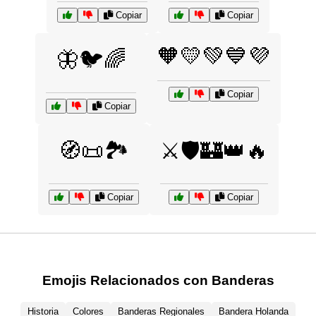
Copiar
Copiar
🧡💛💚💙💜
🦋🐦🌈
Copiar
Copiar
🧭📜🏞️
⚔️🛡️🏰👑🔥
Copiar
Copiar
Emojis Relacionados con Banderas
Historia
Colores
Banderas Regionales
Bandera Holanda