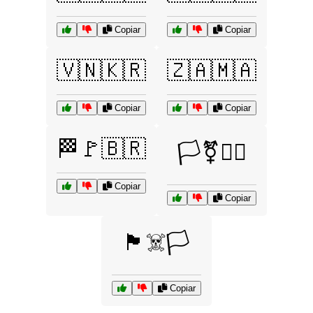
Copiar
Copiar
🇻🇳🇰🇷
🇿🇦🇲🇦
Copiar
Copiar
🏁🚩🇧🇷
🏳️‍⚧️🏳️‍🌈
Copiar
Copiar
🏴‍☠️🏳️
Copiar