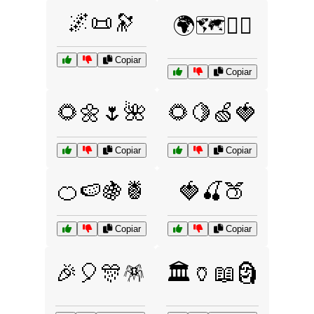
🌌📜🔭
🌍🗺️🚶‍♂️
Copiar
Copiar
🌻🌼🌷🌺
🌻🍋🍏🍓
Copiar
Copiar
🍊🍉🍇🍍
🍓🍒🍑
Copiar
Copiar
🎉🎈🎊🪅
🏛️🏺📖🗿