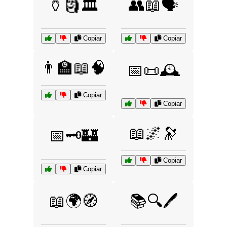
🏺🗿🏛️
👥📖🗣️
Copiar
Copiar
👨‍🏫📖🧠
📅📜🕰️
Copiar
Copiar
📖🌌🔭
📅🗝️🏰
Copiar
Copiar
📖🌍🧭
📚🔍🖊️