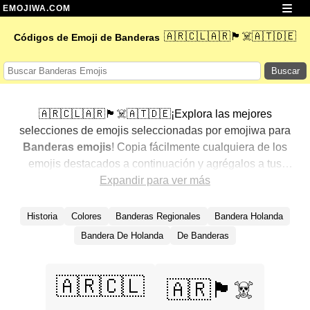
EMOJIWA.COM
🇦🇷🇨🇱🇦🇷🏴‍☠️🇦🇹🇩🇪
Códigos de Emoji de Banderas
Buscar
🇦🇷🇨🇱🇦🇷🏴‍☠️🇦🇹🇩🇪¡Explora las mejores
selecciones de emojis seleccionadas por emojiwa para
Banderas emojis
! Copia fácilmente cualquiera de los
emojis destacados a continuación y agrégalos a tus
conversaciones para un toque personalizado. Hemos
Expandir para ver más
seleccionado una variedad de emojis relacionados,
mostrando primero los más populares. ¿Buscas más?
Historia
Colores
Banderas Regionales
Bandera Holanda
Explora otras categorías para descubrir aún más formas
Bandera De Holanda
De Banderas
de expresar
Banderas con emojis
.
🇦🇷🇨🇱
🇦🇷🏴‍☠️