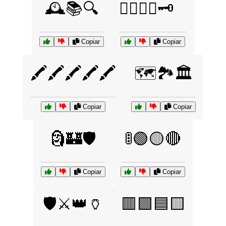
🕰️📚🔍
🕵️‍♂️🔎📜🗝️
Copiar
Copiar
🖍️🖍️🖍️🖍️🖍️
🗺️🏞️🏛️
Copiar
Copiar
🗿🏰🛡️
🚦🟢🟡🔴
Copiar
Copiar
🛡️⚔️👑🏺
🟥🟩🟦🟨