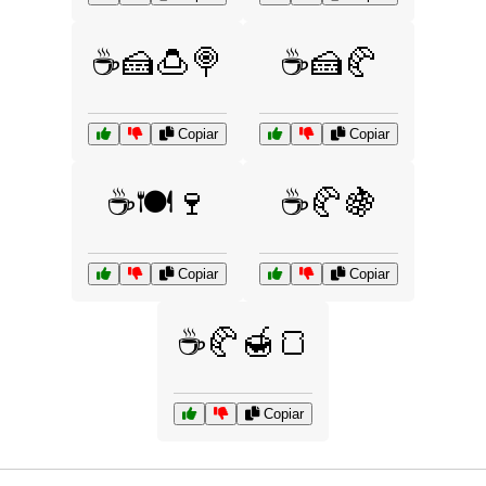
☕🍰🍮🍭
☕🍰🥐
Copiar
Copiar
☕🍽️🍷
☕🥐🍇
Copiar
Copiar
☕🥐🍯🍞
Copiar