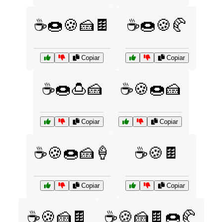
☕🍩🍪🍰🍫
☕🍩🍪🥐
Copiar
Copiar
☕🍩🍮🍰
☕🍪🍩🍰
Copiar
Copiar
☕🍪🍩🍰🍦
☕🍪🍫
Copiar
Copiar
☕🍪🍰🍫
☕🍪🍰🍫🍩🥐