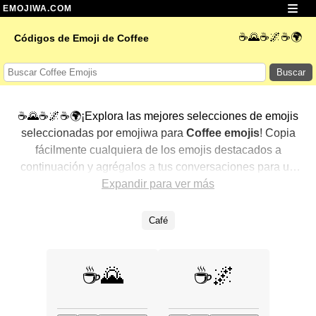
EMOJIWA.COM
☕🌄☕🌌☕🌍
Códigos de Emoji de Coffee
Buscar
☕🌄☕🌌☕🌍¡Explora las mejores selecciones de emojis
seleccionadas por emojiwa para
Coffee emojis
! Copia
fácilmente cualquiera de los emojis destacados a
continuación y agrégalos a tus conversaciones para un
toque personalizado. Hemos seleccionado una variedad
Expandir para ver más
de emojis relacionados, mostrando primero los más
populares. ¿Buscas más? Explora otras categorías para
Café
descubrir aún más formas de expresar
Coffee con
emojis
.
☕🌄
☕🌌