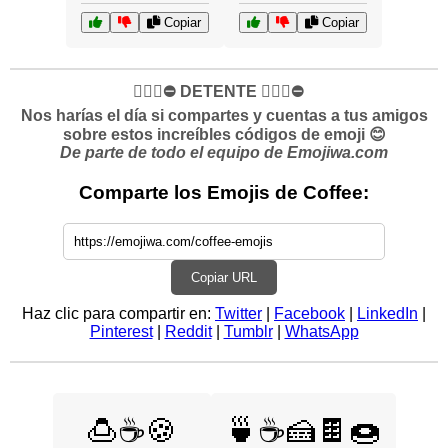
Copiar
Copiar
✋🏻🛑⛔️ DETENTE ✋🏻🛑⛔️
Nos harías el día si compartes y cuentas a tus amigos
sobre estos increíbles códigos de emoji 😊
De parte de todo el equipo de Emojiwa.com
Comparte los Emojis de Coffee:
Copiar URL
Haz clic para compartir en:
Twitter
|
Facebook
|
LinkedIn
|
Pinterest
|
Reddit
|
Tumblr
|
WhatsApp
🍮☕🍪
🍵☕🍰🍫🍩