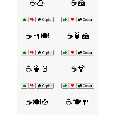
☕🍮
☕🍰
Copiar
Copiar
☕🍴🍽️
☕🍵🍰
Copiar
Copiar
☕🍵🥛
☕🍹
Copiar
Copiar
☕🍽️🍲
☕🍽️🍴