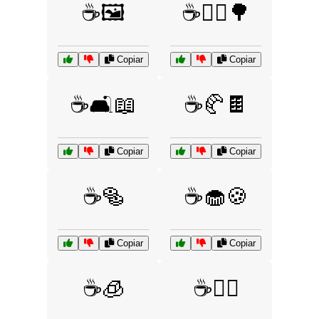
☕🖼️
☕🚶‍♂️🌳
Copiar
Copiar
☕🛋️📖
☕🥐🍫
Copiar
Copiar
☕🥯
☕🧁🍪
Copiar
Copiar
☕🧊
☕🧘‍♀️