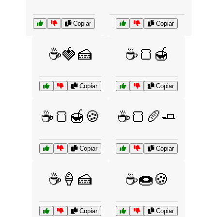
Copiar
Copiar
☕🍓🍰
☕🍞🍯
Copiar
Copiar
☕🍞🍯🍪
☕🍞🥖🧈
Copiar
Copiar
☕🍦🍰
☕🍩🍪
Copiar
Copiar