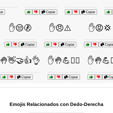
ar
Copiar
Copiar
✋😒🚷
✋😠⚠️
✋😡💢
Copiar
Copiar
Copia
🤚👋🤝👍👌
✋🤚💪🏋️‍♀️
✋🤚💪🏋️
Copiar
Copiar
Cop
Emojis Relacionados con Dedo-Derecha