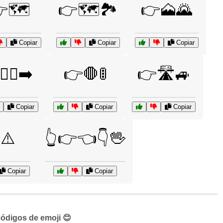
🗺️
👉🗺️🏞️
👉🗻🌄
Copiar
Copiar
Copiar
‍♂️➡️
👉🛑🚦
👉🛣️🚙
Copiar
Copiar
Copiar
⚠️
👆👉👈👇🖖
Copiar
Copiar
códigos de emoji 😊