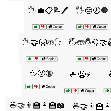
🖐️💼📋📝🖊️
🖐️😒🚷🛑
Copiar
Copiar
🖐️🤝👐🤲✋
🖐️🤲✋🤚🤝
Copiar
Copiar
🖕🤬🔞
🖕🤬⚡
Copiar
Copiar
🖖🤝👨‍🏫👩‍🏫📖
🖖🤝👨‍🏫👩