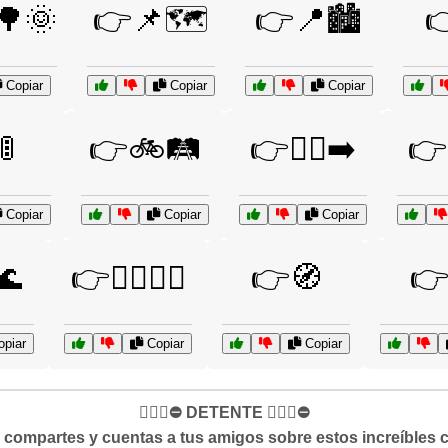
🌳🌞
👉📌🗺️
👉📍🏙️

Copiar
Copiar
Copiar
🚦
👉🚲🛤️
👉🚴‍♀️➡️
👉
Copiar
Copiar
Copiar
🌊
👉🧗‍♂️🧗‍♀️
👉🧭
👉
piar
Copiar
Copiar
✋🏻🛑⛔️ DETENTE ✋🏻🛑⛔️
si compartes y cuentas a tus amigos sobre estos increíbles 