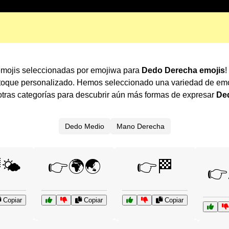
emojis seleccionadas por emojiwa para
Dedo Derecha emojis
!
 toque personalizado. Hemos seleccionado una variedad de emo
ras categorías para descubrir aún más formas de expresar
De
Dedo Medio
Mano Derecha
🌤️
👉🌍🌏
👉🏁
👉
Copiar
Copiar
Copiar