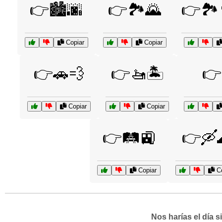
👉🏙️🌆
👉🏞️🌄
👉🏞️
Copiar
Copiar
👉🚗💨
👉🚤🏝️
👉
Copiar
Copiar
👉🛤️🚉
👉🛶
Copiar
Co
Nos harías el día 