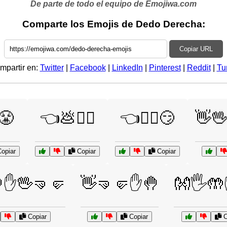
De parte de todo el equipo de Emojiwa.com
Comparte los Emojis de Dedo Derecha:
Copiar URL
mpartir en:
Twitter
|
Facebook
|
LinkedIn
|
Pinterest
|
Reddit
|
Tu
😤
👈💩🤷‍♂️
👈🤷‍♂️😏
👋
opiar
Copiar
Copiar
✋🖖🤜🤛
👋🤜🤛✋🤚
👐🖐️
Copiar
Copiar
C