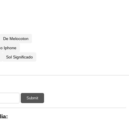
De Melocoton
do Iphone
Sol Significado
Submit
ia: