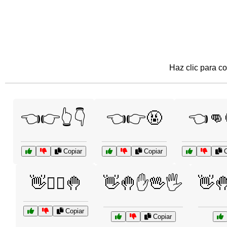
Haz clic para co
👈👉👆👇
👈👉🤬
👈👊
Copiar
Copiar
C
👋🙅‍♂️🤚
👋🤚✋🖖🖐️
👋
Copiar
Copiar