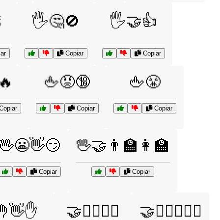

🖐️🤔🚫
🖐️🤝👍
ar
Copiar
Copiar
🔥
🖕😡🔞
🖕😤
Copiar
Copiar
Copiar
🖖😬👋😏
🖖🤝👨‍🏫👩‍🏫
Copiar
Copiar
🤚👋✋
🤝👨‍⚖️👩‍⚖️
🤝👨‍⚖️👩‍⚖️⚖️