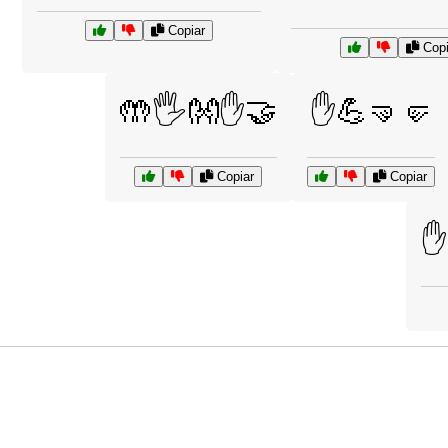
Copiar
Copi
🤲🖐️👐✋🤝
✋💪🤜🤛
Copiar
Copiar
✋