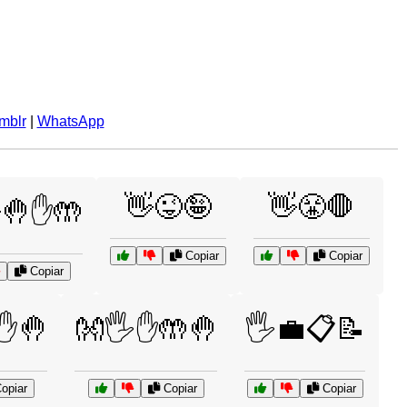
mblr
|
WhatsApp
👋😜🤪
👋😤🛑
🤚✋🤲
Copiar
Copiar
Copiar
✋🤚
👐🖐️✋🤲🤚
🖐️💼📋📝
opiar
Copiar
Copiar