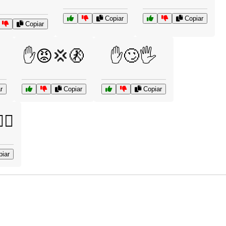
Copiar
Copiar
Copiar
✋😡💢🚷
✋🙄🖐️
r
Copiar
Copiar
‍♂️
iar