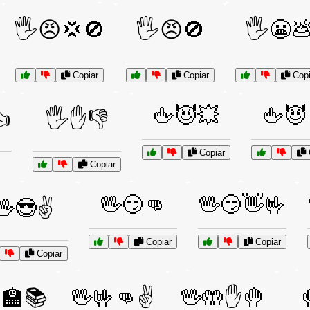
🖐️😠💢🚫
🖐️😠🚫
🖐️😬
Copiar
Copiar
Copi
🖕😈💥
🖕😈
👍
🖐️✋👎
Copiar
Copiar
🖖😏👊
🖖😏👋🤟
🖖😎✌️
Copiar
Copiar
Copiar
‍🏫📚
🖖🤟👊✌️
🖖🤲✋🤚