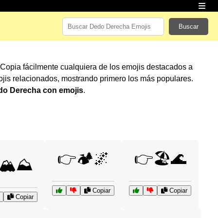
Buscar
 Copia fácilmente cualquiera de los emojis destacados a
jis relacionados, mostrando primero los más populares.
do Derecha con emojis
.
👉🏕️🌌
👉🏖️🌊
🏔️⛰️
Copiar
Copiar
Copiar