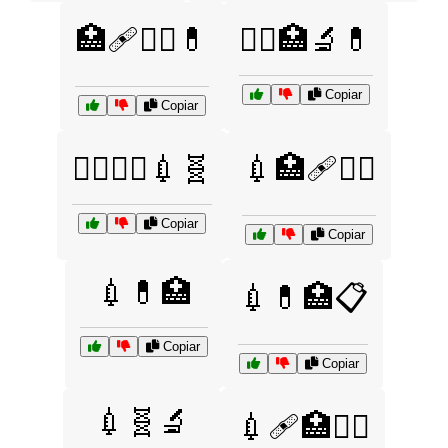
🏥🩹👩‍⚕️💊
👩‍⚕️🏥🔬💊
Copiar
Copiar
👩‍⚕️🧑‍⚕️💉🧬
💉🏥🩹👨‍⚕️
Copiar
Copiar
💉💊🏥
💉💊🏥📋
Copiar
Copiar
💉🧬🔬
💉🩹🏥👩‍⚕️