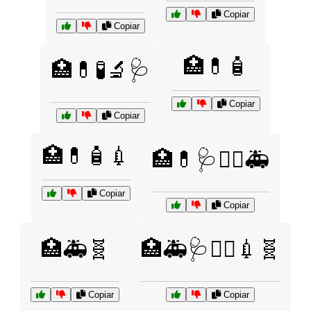
Copiar
Copiar
🏥💊🧴
🏥💊🧪🔬🩺
Copiar
Copiar
🏥💊🧴💉
🏥💊🩺👨‍⚕️🚑
Copiar
Copiar
🏥🚑🧬
🏥🚑🩺👨‍⚕️💉🧬
Copiar
Copiar