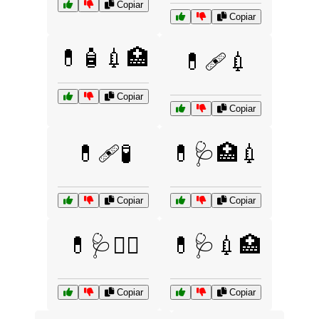
Copiar
Copiar
💊🧴💉🏥
💊🩹💉
Copiar
Copiar
💊🩹🧪
💊🩺🏥💉
Copiar
Copiar
💊🩺👩‍⚕️
💊🩺💉🏥
Copiar
Copiar