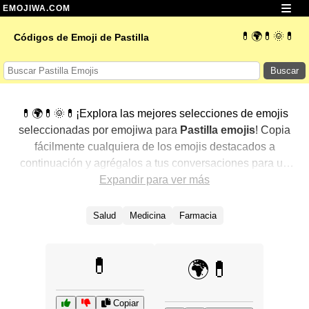
EMOJIWA.COM
💊🌍💊🌞💊
Códigos de Emoji de Pastilla
Buscar
💊🌍💊🌞💊¡Explora las mejores selecciones de emojis
seleccionadas por emojiwa para
Pastilla emojis
! Copia
fácilmente cualquiera de los emojis destacados a
continuación y agrégalos a tus conversaciones para un
toque personalizado. Hemos seleccionado una variedad
Expandir para ver más
de emojis relacionados, mostrando primero los más
populares. ¿Buscas más? Explora otras categorías para
Salud
Medicina
Farmacia
descubrir aún más formas de expresar
Pastilla con
emojis
.
💊
🌍💊
Copiar