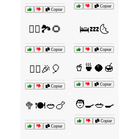
Copiar
Copiar
🚶‍♂️🏞️🌻
🛌💤🌜
Copiar
Copiar
🥤🍵🥥🍯
🤸‍♀️🎉🎈
Copiar
Copiar
🧑‍🍳🥗🍳
🥦🍽️🥙🍗
Copiar
Copiar