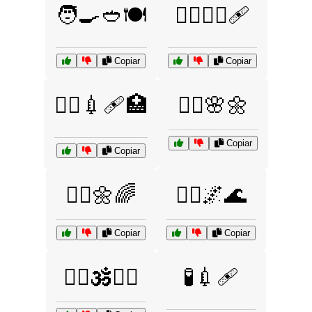
🧑‍🍳🥙🍽️
🧑‍⚕️👩‍⚕️🩹
Copiar
Copiar
🧑‍⚕️💉🩹🏥
🧘‍♀️🌸🌼
Copiar
Copiar
🧘‍♀️🌼🌈
🧘‍♂️🌌🌊
Copiar
Copiar
🧘‍♂️🕉️💆‍♀️
🧪💉🩹