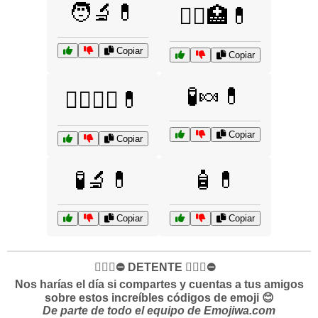
🧑‍🔬💊
🧑‍⚕️🏥💊
Copiar
Copiar
🧪🍬💊
🧘‍♀️🧘‍♂️💊
Copiar
Copiar
🧪🔬💊
🧴💊
Copiar
Copiar
✋🏻🛑⛔️ DETENTE ✋🏻🛑⛔️
Nos harías el día si compartes y cuentas a tus amigos
sobre estos increíbles códigos de emoji 😊
De parte de todo el equipo de Emojiwa.com