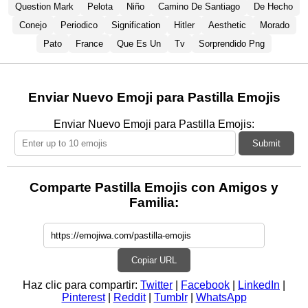
Question Mark
Pelota
Niño
Camino De Santiago
De Hecho
Conejo
Periodico
Signification
Hitler
Aesthetic
Morado
Pato
France
Que Es Un
Tv
Sorprendido Png
Enviar Nuevo Emoji para Pastilla Emojis
Enviar Nuevo Emoji para Pastilla Emojis:
Submit
Comparte Pastilla Emojis con Amigos y
Familia:
Copiar URL
Haz clic para compartir:
Twitter
|
Facebook
|
LinkedIn
|
Pinterest
|
Reddit
|
Tumblr
|
WhatsApp