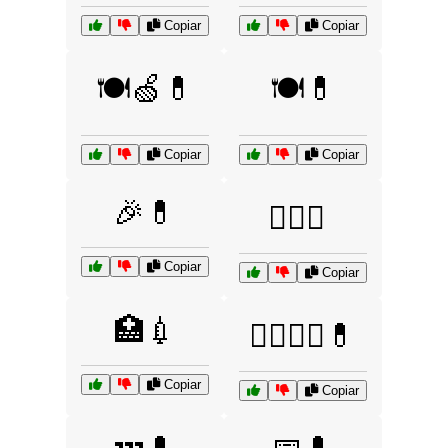
Copiar
Copiar
🍽️🍏💊
🍽️💊
Copiar
Copiar
🎉💊
🏋️‍♂️💊
Copiar
Copiar
🏥💉
👩‍⚕️👨‍⚕️💊
Copiar
Copiar