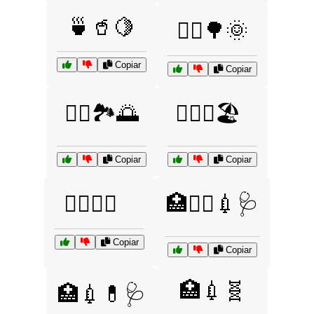
🍵🥤🍋
🏃‍♀️🌳🌞
Copiar
Copiar
🏃‍♂️🏞️🌅
🏊‍♀️🌞🏖️
Copiar
Copiar
🏋️‍♀️💧🍵
🏥👨‍⚕️💉🩺
Copiar
Copiar
🏥💉🧬
🏥💉💊🩺