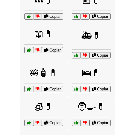
💤💊
📅💊
Copiar
Copiar
📖💊
🚑💊
Copiar
Copiar
🛀🧴💊
🛌💊
Copiar
Copiar
🧊💊
🧑‍🍳💊
Copiar
Copiar