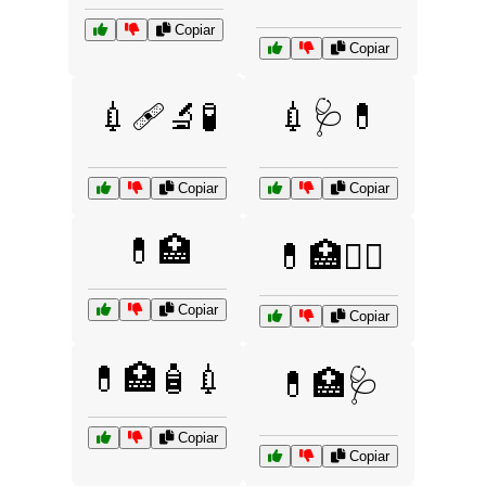
Copiar
Copiar
💉🩹🔬🧪
💉🩺💊
Copiar
Copiar
💊🏥
💊🏥👩‍⚕️
Copiar
Copiar
💊🏥🧴💉
💊🏥🩺
Copiar
Copiar