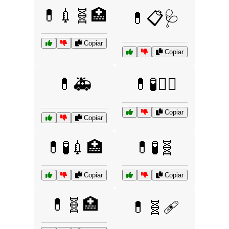
💊💉🧬🏥
💊📋🩺
Copiar
Copiar
💊🚑
💊🧪👨‍⚕️
Copiar
Copiar
💊🧪💉🏥
💊🧪🧬
Copiar
Copiar
💊🧬🏥
💊🧬🩹