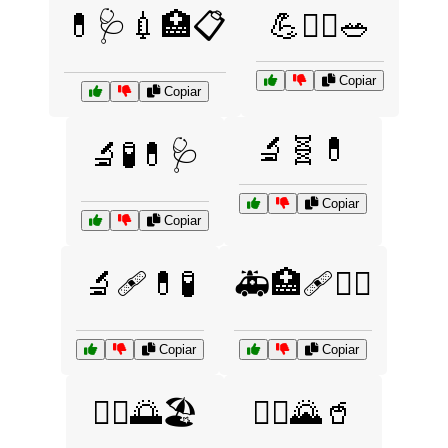
💊🩺💉🏥📋
💪🏋️‍♂️🥗
Copiar
Copiar
🔬🧬💊
🔬🧪💊🩺
Copiar
Copiar
🔬🩹💊🧪
🚑🏥🩹👨‍⚕️
Copiar
Copiar
🚴‍♀️🌅🏖️
🚴‍♂️🌄🥤