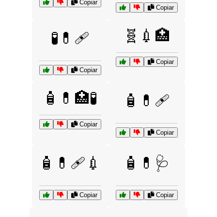
Copiar
Copiar
🧬💉🏥
🧪💊🩹
Copiar
Copiar
🧴💊🏥🧪
🧴💊🩹
Copiar
Copiar
🧴💊🩹💉
🧴💊🩺
Copiar
Copiar