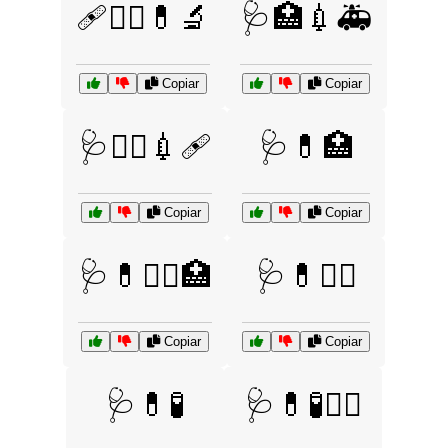
🩹👩‍⚕️💊🔬
🩺🏥💉🚑
Copiar
Copiar
🩺👨‍⚕️💉🩹
🩺💊🏥
Copiar
Copiar
🩺💊👩‍⚕️🏥
🩺💊🧑‍⚕️
Copiar
Copiar
🩺💊🧪
🩺💊🧪👨‍⚕️