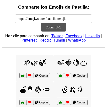
Comparte los Emojis de Pastilla:
Copiar URL
Haz clic para compartir en:
Twitter
|
Facebook
|
LinkedIn
|
Pinterest
|
Reddit
|
Tumblr
|
WhatsApp
🌱🌿🍃
🍉🍓🍋🍊
Copiar
Copiar
🍎🥦🍇🥕
🍏🍌🥭
Copiar
Copiar