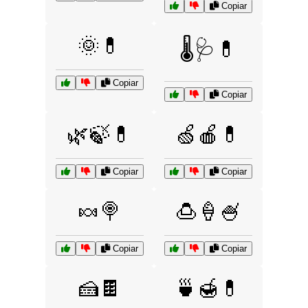
Copiar
🌞💊
🌡️🩺💊
Copiar
Copiar
🌿🍃💊
🍏🍎💊
Copiar
Copiar
🍬🍭
🍮🍦🍧
Copiar
Copiar
🍰🍫
🍵🍯💊