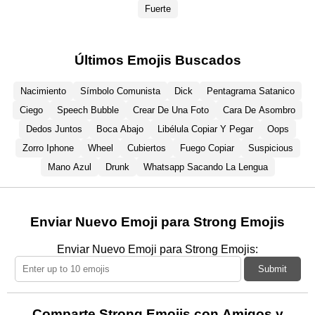
Fuerte
Últimos Emojis Buscados
Nacimiento
Símbolo Comunista
Dick
Pentagrama Satanico
Ciego
Speech Bubble
Crear De Una Foto
Cara De Asombro
Dedos Juntos
Boca Abajo
Libélula Copiar Y Pegar
Oops
Zorro Iphone
Wheel
Cubiertos
Fuego Copiar
Suspicious
Mano Azul
Drunk
Whatsapp Sacando La Lengua
Enviar Nuevo Emoji para Strong Emojis
Enviar Nuevo Emoji para Strong Emojis:
Submit
Comparte Strong Emojis con Amigos y