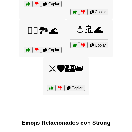
Copiar
Copiar
⚓🚢🌊
🧗‍♂️🏞️🌊
Copiar
Copiar
⚔️🛡️🏰👑
Copiar
Emojis Relacionados con Strong