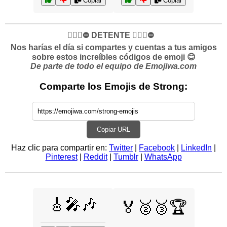
Copiar
Copiar
✋🏻🛑⛔️ DETENTE ✋🏻🛑⛔️
Nos harías el día si compartes y cuentas a tus amigos
sobre estos increíbles códigos de emoji 😊
De parte de todo el equipo de Emojiwa.com
Comparte los Emojis de Strong:
Copiar URL
Haz clic para compartir en:
Twitter
|
Facebook
|
LinkedIn
|
Pinterest
|
Reddit
|
Tumblr
|
WhatsApp
🎸🎤🎶
🏅🥈🥉🏆