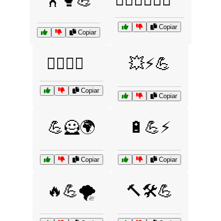
🏋️🥊💪
🏋️‍♂️🏋️‍♀️💪🔥
Copiar
Copiar
🏋️‍♂️💪🚀
💥⚡💪
Copiar
Copiar
💪🦸🌍
🔋💪⚡
Copiar
Copiar
🔥💪🌪️
🔨🛠️💪