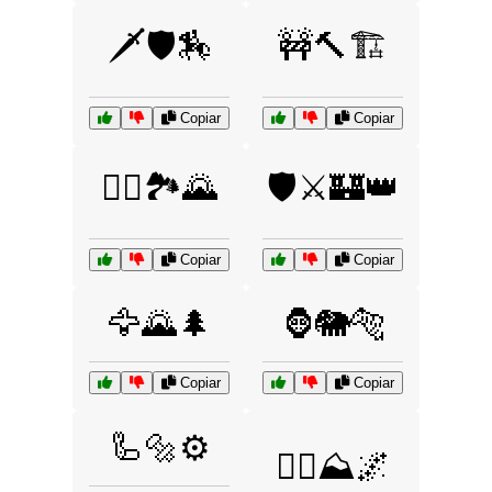
🗡️🛡️🏇
🚧🔨🏗️
Copiar
Copiar
🚴‍♀️🏞️🌄
🛡️⚔️🏰👑
Copiar
Copiar
🦅🌄🌲
🦍🐘🐅
Copiar
Copiar
🦾🔩⚙️
🧗‍♀️⛰️🌌