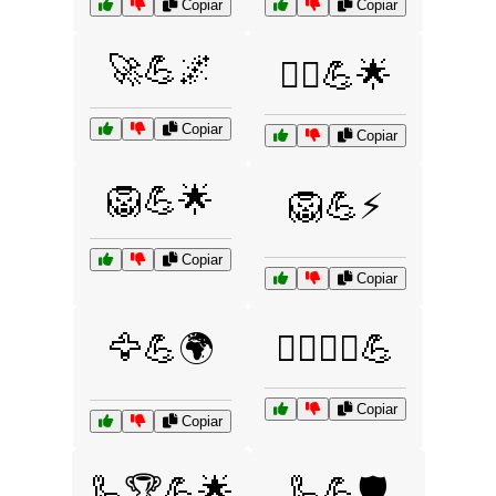
Copiar
Copiar
🚀💪🌌
🚴‍♂️💪🌟
Copiar
Copiar
🦁💪🌟
🦁💪⚡
Copiar
Copiar
🦅💪🌍
🦸‍♂️🦸‍♀️💪
Copiar
Copiar
🦾🏆💪🌟
🦾💪🛡️