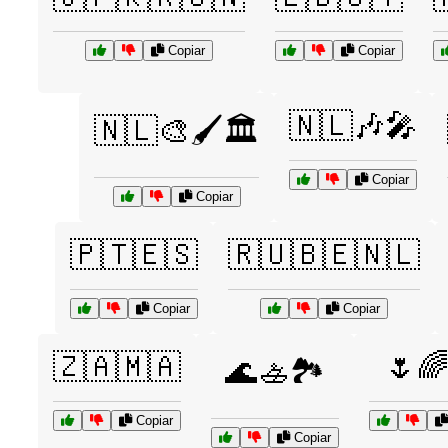
Copiar
Copiar
🇳🇱🎶🎤
🇳🇱🎨🖌️🏛️
Copiar
Copiar
🇵🇹🇪🇸
🇷🇺🇧🇪🇳🇱
Copiar
Copiar
🇿🇦🇲🇦
🌷
🌊🚣🏞️
Copiar
Copiar