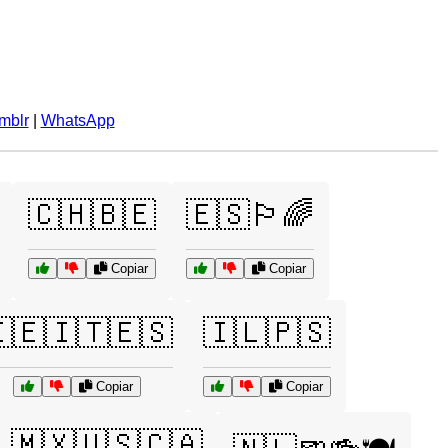
mblr
|
WhatsApp
🇨🇭🇧🇪
🇪🇸🏳️‍🌈
Copiar
Copiar
🇪🇮🇹🇪🇸
🇮🇱🇵🇸
Copiar
Copiar
🇲🇽🇺🇸🇨🇦