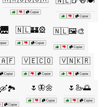
🇳🇱🍺🍻🍽️
Copiar
Copiar
🌉
🇳🇱🏰🎡
🇳🇱🖼️🎨
piar
Copiar
Copiar
🇦🇫
🇻🇪🇨🇴
🇻🇳🇰🇷
Copiar
Copiar
Copiar
🌷🦋🌼
🌷🦢🌅
🛶🏞️
Copiar
Copiar
Copiar