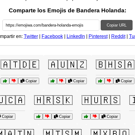
Comparte los Emojis de Bandera Holanda:
Copiar URL
mpartir en:
Twitter
|
Facebook
|
LinkedIn
|
Pinterest
|
Reddit
|
Tu
🇦🇹🇩🇪
🇦🇺🇳🇿
🇧🇭🇸🇦
Copiar
Copiar
Copiar
🇺🇨🇦
🇭🇷🇸🇰
🇭🇺🇷🇸

Copiar
Copiar
Copiar
🇲🇦🇹🇳
🇲🇹🇸🇲
🇲🇽🇧🇴