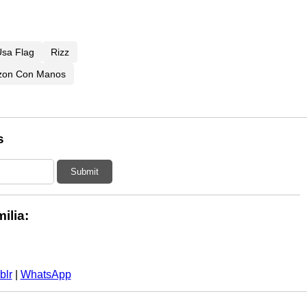
sa Flag
Rizz
zon Con Manos
s
Submit
ilia:
blr
|
WhatsApp