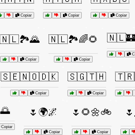
Copiar
Copiar
Copiar
🇳🇱
🇳🇱🏞️🌄
🇳🇱🏞️🌈🌻
Co
Copiar
Copiar
🇸🇪🇳🇴🇩🇰
🇸🇬🇹🇭
🇹🇷
Copiar
Copiar
🌅
🌷🌍🌌
🌷🌻🌼🚲
🌷
Copiar
Copiar
Copiar