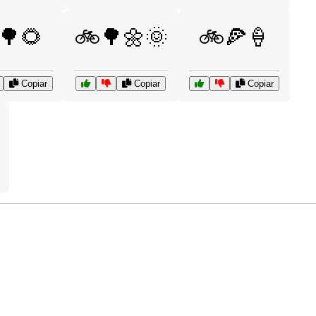
🌳🌻
🚲🌳🌼🌞
🚲🍕🍦
Copiar
Copiar
Copiar