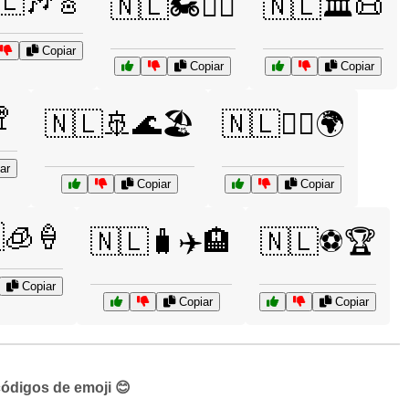
🇱🎶🎸
🇳🇱🏍️🚵‍♀️
🇳🇱🏛️📜
Copiar
Copiar
Copiar

🇳🇱🚢🌊🏖️
🇳🇱🚴‍♂️🌍
ar
Copiar
Copiar
🧊🍦
🇳🇱🧳✈️🏨
🇳🇱⚽🏆
Copiar
Copiar
Copiar
códigos de emoji 😊