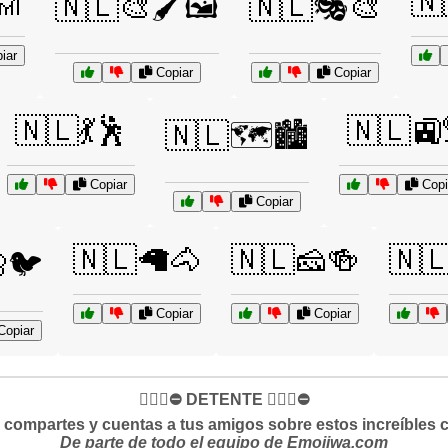
🎢
🇳
🇳🇱🎨🖌️🖼️
🇳🇱🎭🎨
iar
Copiar
Copiar
🇳🇱💃🕺
🇳🇱🚉
🇳🇱🗺️🏙️
Copiar
Copi
Copiar
🇳🇱🦙🐴
🇳🇱🧀🍻
🇳
🐦
Copiar
Copiar
opiar
✋🏻🛑⛔️ DETENTE ✋🏻🛑⛔️
si compartes y cuentas a tus amigos sobre estos increíbles 
De parte de todo el equipo de Emojiwa.com