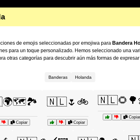
da
cciones de emojis seleccionadas por emojiwa para
Bandera Ho
ones para un toque personalizado. Hemos seleccionado una var
a otras categorías para descubrir aún más formas de expresa
Banderas
Holanda
🇳🇱🌻🌳
🌍🗺️🏞️
🇳🇱🌷🚲
Copia
Copiar
Copiar