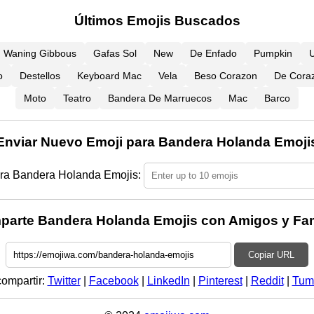
Últimos Emojis Buscados
Waning Gibbous
Gafas Sol
New
De Enfado
Pumpkin
U
o
Destellos
Keyboard Mac
Vela
Beso Corazon
De Cora
Moto
Teatro
Bandera De Marruecos
Mac
Barco
Enviar Nuevo Emoji para Bandera Holanda Emoji
ra Bandera Holanda Emojis:
arte Bandera Holanda Emojis con Amigos y Fam
Copiar URL
compartir:
Twitter
|
Facebook
|
LinkedIn
|
Pinterest
|
Reddit
|
Tum