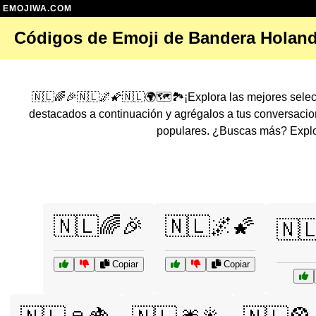
EMOJIWA.COM
Códigos de Emoji de Bandera Holan
🇳🇱🌈🎉🇳🇱🌌🌠🇳🇱🌍🗺️🏞️¡Explora las mejores sele
destacados a continuación y agrégalos a tus conversaci
populares. ¿Buscas más? Explor
🇳🇱🌈🎉
🇳🇱🌌🌠
🇳
Copiar
Copiar