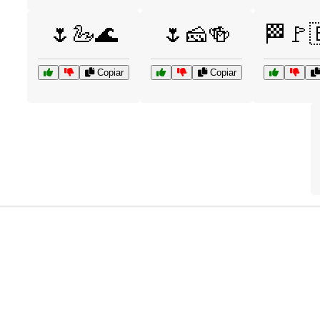
🌷🦢🌊
🌷🧀🍻
🏁🚩
Copiar
Copiar