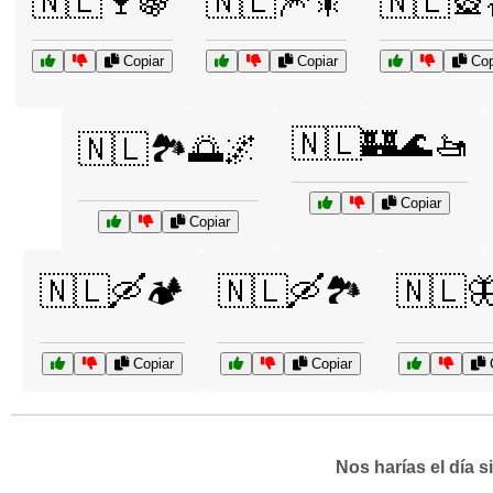
🇳🇱🍷🍇
🇳🇱🎆🎇
🇳🇱🎡
Copiar
Copiar
Cop
🇳🇱🏰🌊🚤
🇳🇱🏞️🌅🌌
Copiar
Copiar
🇳🇱🛶🏕️
🇳🇱🛶🏞️
🇳🇱
Copiar
Copiar
C
Nos harías el día 