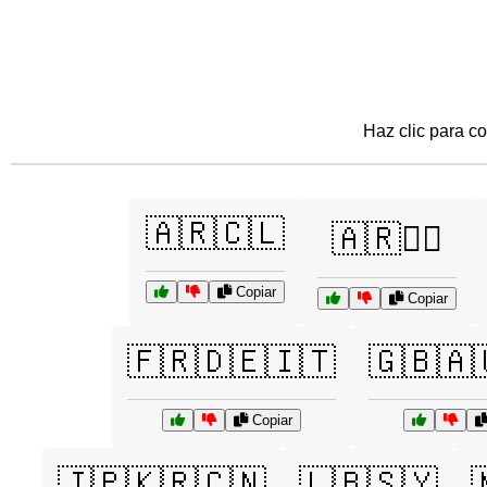
Haz clic para co
🇦🇷🇨🇱
🇦🇷🏴‍☠️
Copiar
Copiar
🇫🇷🇩🇪🇮🇹
🇬🇧🇦
Copiar
🇯🇵🇰🇷🇨🇳
🇱🇧🇸🇾