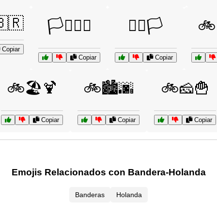
🇧🇷
🏳️‍⚧️🏳️‍🌈
🏴‍☠️🏳️
🚲
Copiar
Copiar
Copiar
🚲🏖️🍹
🚲🏙️🌆
🚲🧀🍟
Copiar
Copiar
Copiar
Emojis Relacionados con Bandera-Holanda
Banderas
Holanda