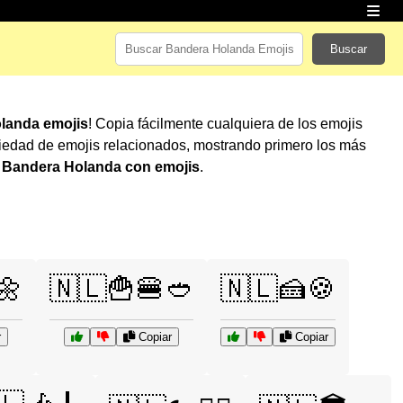
Buscar
landa emojis
! Copia fácilmente cualquiera de los emojis
iedad de emojis relacionados, mostrando primero los más
r
Bandera Holanda con emojis
.
🌼
🇳🇱🍟🍔🥙
🇳🇱🍰🍪
r
Copiar
Copiar