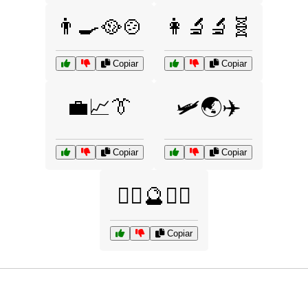
👨‍🍳🥘🍲
👩‍🔬🔬🧬
Copiar
Copiar
💼📈👔
🛩️🌏✈️
Copiar
Copiar
🧙‍♂️🔮🧙‍♀️
Copiar