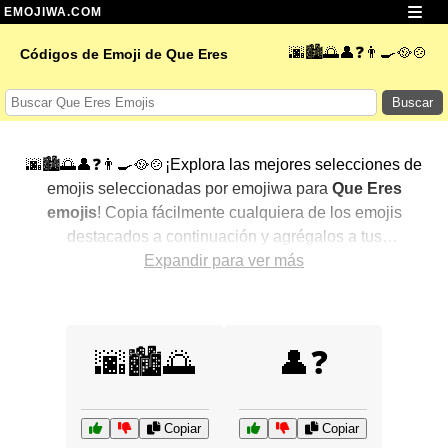
EMOJIWA.COM
🌆🏙️🌅👤❓👨‍🍳🥘🍲
Códigos de Emoji de Que Eres
Buscar
🌆🏙️🌅👤❓👨‍🍳🥘🍲¡Explora las mejores selecciones de
emojis seleccionadas por emojiwa para
Que Eres
emojis
! Copia fácilmente cualquiera de los emojis
destacados a continuación y agrégalos a tus
conversaciones para un toque personalizado. Hemos
Expandir para ver más
seleccionado una variedad de emojis relacionados,
mostrando primero los más populares. ¿Buscas más?
Explora otras categorías para descubrir aún más formas
🌆🏙️🌅
👤❓
de expresar
Que Eres con emojis
.
Copiar
Copiar