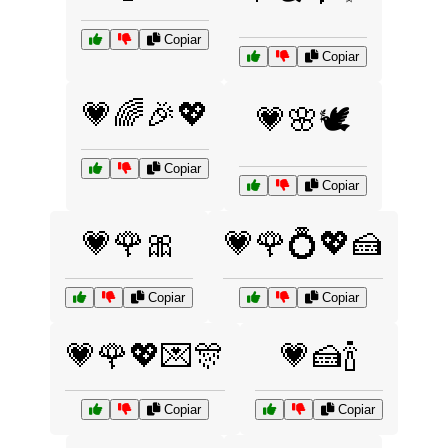
Copiar
Copiar
💗🌈🎉💖
💗🌸🕊️
Copiar
Copiar
💗🌹🎀
💗🌹💍💖🍰
Copiar
Copiar
💗🌹💖💌🎊
💗🍰🍾
Copiar
Copiar