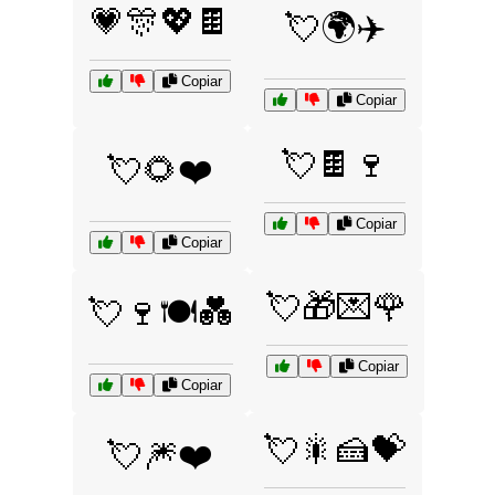
💗🎊💖🍫
💘🌍✈️
Copiar
Copiar
💘🍫🍷
💘🌻❤️
Copiar
Copiar
💘🎁💌🌹
💘🍷🍽️💑
Copiar
Copiar
💘🎇🍰💝
💘🎆❤️