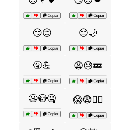
Copiar
Copiar
😏😌
😔🌙
Copiar
Copiar
😤💪
😩😓💤
Copiar
Copiar
😬😳🤐
😱😨🏃‍♂️
Copiar
Copiar