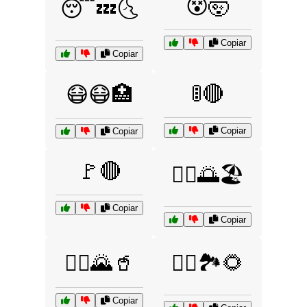
😵🤯
😴💤🌜
Copiar
Copiar
🚦🔴
😷😷🏥
Copiar
Copiar
🚩🔴
🚴‍♀️🌅🏖️
Copiar
Copiar
🚴‍♂️🌄🥤
🚶‍♂️🏞️🌻
Copiar