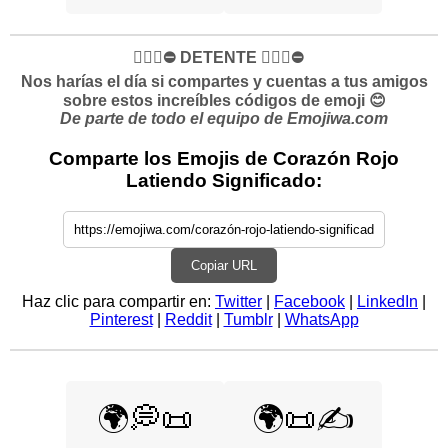
✋🏻🛑⛔️ DETENTE ✋🏻🛑⛔️
Nos harías el día si compartes y cuentas a tus amigos
sobre estos increíbles códigos de emoji 😊
De parte de todo el equipo de Emojiwa.com
Comparte los Emojis de Corazón Rojo
Latiendo Significado:
Copiar URL
Haz clic para compartir en:
Twitter
|
Facebook
|
LinkedIn
|
Pinterest
|
Reddit
|
Tumblr
|
WhatsApp
🌍💭📜
🌍📜✍️