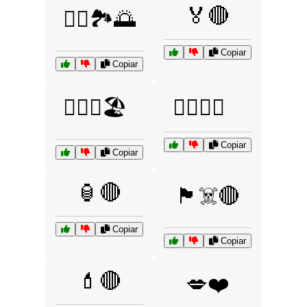
🏅🔴
🏃‍♂️🏞️🌅
Copiar
Copiar
🏊‍♀️🌞🏖️
🏋️‍♀️💧🍵
Copiar
Copiar
🏮🔴
🏴‍☠️🔴
Copiar
Copiar
💄🔴
💋❤️