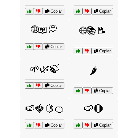
Copiar
Copiar
🌐📖💭
🌐📚📝
Copiar
Copiar
🌱🌿🍃
🌶️
Copiar
Copiar
🍉🍓🍋🍊
🍉🔴
Copiar
Copiar