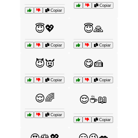
Copiar
Copiar
😇💖
😇🙏
Copiar
Copiar
😈👿
😋🍰
Copiar
Copiar
😌🌈
😌☕📖
Copiar
Copiar
😍🌹💖
😏😉💋