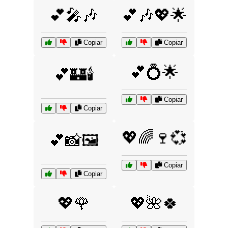
💕🎤🎶
💕🎶💖🌟
Copiar
Copiar
💕💍🌟
💕🏰🕯️
Copiar
Copiar
💖🌈🍷💞
💕📸🖼️
Copiar
Copiar
💖🌹
💖🌺🍀