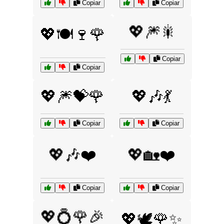
Copiar
Copiar
💖🎆🎇
💖🍽️🍷🌹
Copiar
Copiar
💖🎆💝🌹
💖🎶💃
Copiar
Copiar
💖🎶❤️
💖🏡❤️
Copiar
Copiar
💖💍🌹🎉
💖🕊️🌹✨