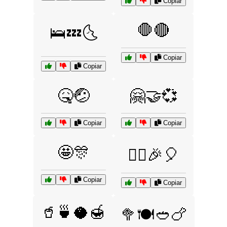
Copiar
🛑🔴
🛌💤🌜
Copiar
Copiar
🤒🤕
🤗🤝💞
Copiar
Copiar
🤩🎊
🤸‍♀️🎉🎈
Copiar
Copiar
🥤🍵🥥🍯
🥦🍽️🥙🍗