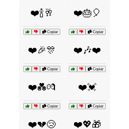
❤️🍾🥂
❤️🎂🎈
Copiar
Copiar
❤️🎉🎊
❤️🎶❤️
Copiar
Copiar
❤️💑💏
❤️💓
Copiar
Copiar
❤️💔😢
❤️💖🎁