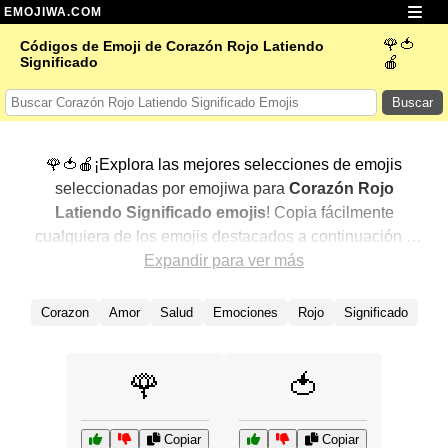
EMOJIWA.COM
🌹🍅
Códigos de Emoji de Corazón Rojo Latiendo
Significado
🍎
Buscar
🌹🍅🍎¡Explora las mejores selecciones de emojis
seleccionadas por emojiwa para
Corazón Rojo
Latiendo Significado emojis
! Copia fácilmente
cualquiera de los emojis destacados a continuación y
agrégalos a tus conversaciones para un toque
Expandir para ver más
personalizado. Hemos seleccionado una variedad de
emojis relacionados, mostrando primero los más
Corazon
Amor
Salud
Emociones
Rojo
Significado
populares. ¿Buscas más? Explora otras categorías para
descubrir aún más formas de expresar
Corazón Rojo
🌹
🍅
Latiendo Significado con emojis
.
Copiar
Copiar