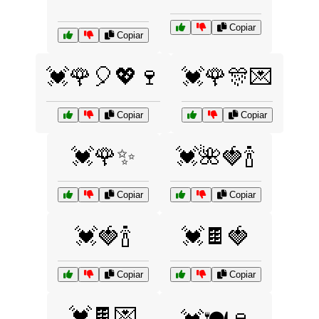
Copiar
Copiar
💓🌹🎈💖🍷
💓🌹🎊💌
Copiar
Copiar
💓🌹✨
💓🌺🍓🍾
Copiar
Copiar
💓🍓🍾
💓🍫🍓
Copiar
Copiar
💓🍫💌