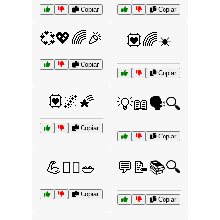
Copiar
Copiar
💞💖🌈🎉
💟🌈☀️
Copiar
Copiar
💟🌌🌠
💡📖🗣️🔍
Copiar
Copiar
💪🏋️‍♂️🥗
💬📝📚🔍
Copiar
Copiar