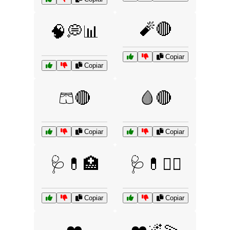
🧨🔴
🧠💭📊
Copiar
Copiar
🩳🔴
🩸🔴
Copiar
Copiar
🩺💊🏥
🩺💊🧑‍⚕️
Copiar
Copiar