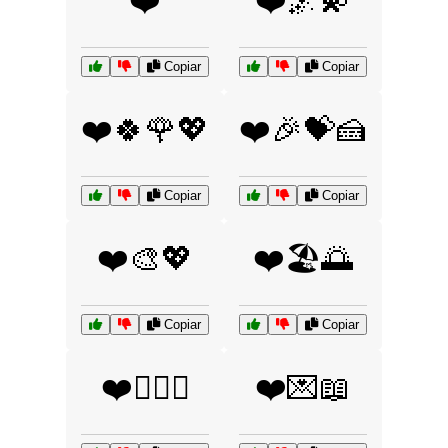
❤️
❤️🌌💫
Copiar
Copiar
❤️🍀🌹💖
❤️🎉💝🍰
Copiar
Copiar
❤️🎨💖
❤️🏖️🌅
Copiar
Copiar
❤️👩‍❤️‍👨
❤️💌📖