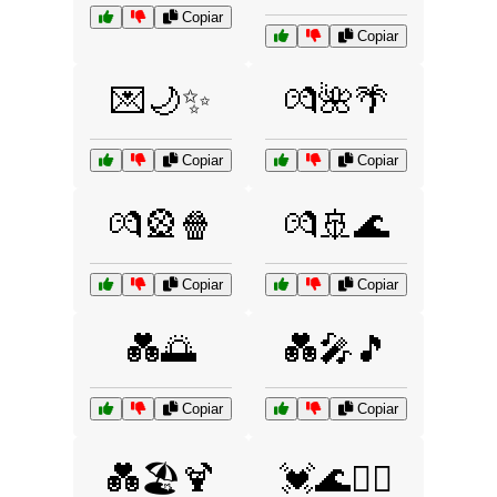
Copiar
Copiar
💌🌙✨
💏🌺🌴
Copiar
Copiar
💏🎡🍿
💏🚢🌊
Copiar
Copiar
💑🌅
💑🎤🎵
Copiar
Copiar
💑🏖️🍹
💓🌊🏄‍♀️