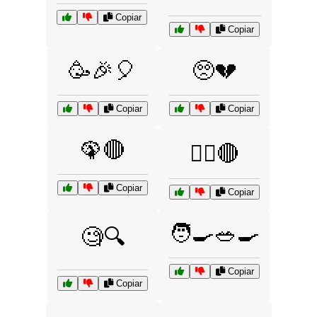
Copiar
Copiar
🥳🎉🎈
🥺💔
Copiar
Copiar
🦚🔴
🦸‍♂️🔴
Copiar
Copiar
🧑‍🍳🥗🍳
🧐🔍
Copiar
Copiar