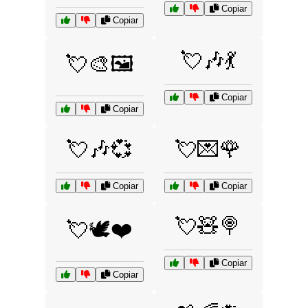
Copiar
Copiar
💘🎶💃
💘🎨🖼️
Copiar
Copiar
💘🎶💞
💘💌🌹
Copiar
Copiar
💘🧸🍭
💘🕊️❤️
Copiar
Copiar