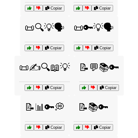
Copiar
Copiar
📜🔍💡🗣️
📜🔑💡🗣️
Copiar
Copiar
📜✍️🔍📖💡
📝💬📚🔑
Copiar
Copiar
📝📊🔑💭
📝📚🔑
Copiar
Copiar