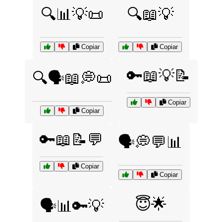
🔍📊💡📜
🔍📖💡
Copiar
Copiar
🔑📖💡📝
🔍🗣️📖💭📜
Copiar
Copiar
🔑📖📝💬
🗣️💭💬📊
Copiar
Copiar
😇🌟
🗣️📊🔑💡