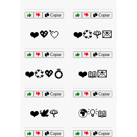
Copiar
Copiar
❤️💖💘
❤️💞🌹💌
Copiar
Copiar
❤️💞💖💍
❤️📖💌
Copiar
Copiar
❤️🕊️🌹
🌍💡📖
Copiar
Copiar