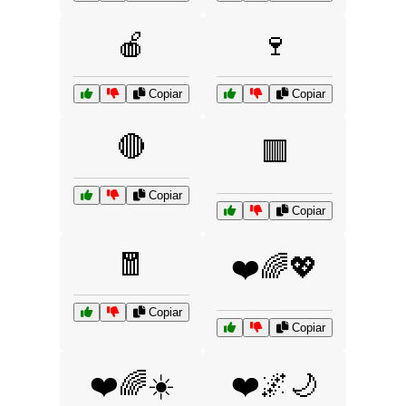
🍎
🍷
Copiar
Copiar
🔴
🟥
Copiar
Copiar
🧧
❤️🌈💖
Copiar
Copiar
❤️🌈☀️
❤️🌌🌙