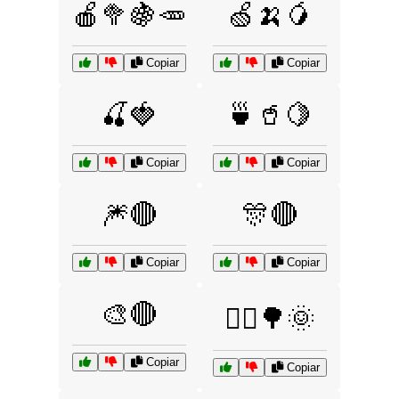
🍎🥦🍇🥕
🍏🍌🥭
Copiar
Copiar
🍒🍓
🍵🥤🍋
Copiar
Copiar
🎆🔴
🎊🔴
Copiar
Copiar
🎨🔴
🏃‍♀️🌳🌞
Copiar
Copiar