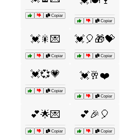
💓🍽️🍷
Copiar
Copiar
💓🎇💌
💓🎈🎁💝
Copiar
Copiar
💓💞💗
💓🥂❤️
Copiar
Copiar
💕🌟💌
💕🎉🎈
Copiar
Copiar