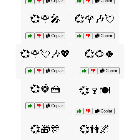
Copiar
Copiar
💞🌹🎤
💞🌹🎶💘
Copiar
Copiar
💞🌹💘🎶💖
💞🌻🍀
Copiar
Copiar
💞🍓🍰
💞🍷🍽️
Copiar
Copiar
💞🎁🎊
💞👫🌌