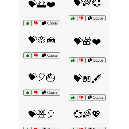
💝🌈💞
💝🌅❤️
Copiar
Copiar
💝🌸🍰
💝🎁❤️
Copiar
Copiar
💝🎈🎂
💝📖🖋️
Copiar
Copiar
💝🧸🎈
💞🌈💖