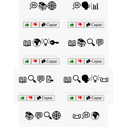
💭📚🌐
💭🗣️📊
Copiar
Copiar
📖🌍💡🔑
📖📚🔍💬
Copiar
Copiar
📖🔍💬📝
📖🔍🗣️💡📜
Copiar
Copiar
📚💬🔍🌐
📜💭🌍