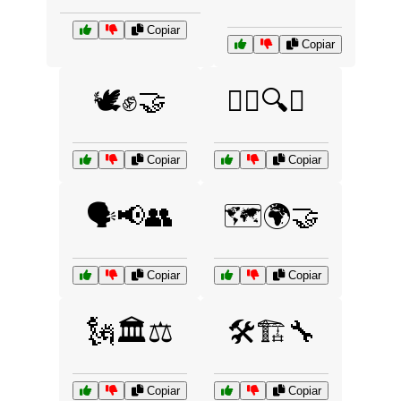
Copiar
Copiar
🕊️✊🤝
🕵️‍♂️🔍📡
Copiar
Copiar
🗣️📢👥
🗺️🌍🤝
Copiar
Copiar
🗽🏛️⚖️
🛠️🏗️🔧
Copiar
Copiar