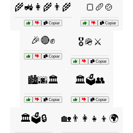
🌾🚜👩‍🌾👨‍🌾
🍞🥖🍲
Copiar
Copiar
🎉🔴✊
🎖️🪖⚔️
Copiar
Copiar
🏙️🌆🏛️
🏛️🗳️👥
Copiar
Copiar
🏛️🗳️🔒
🏡👨‍👩‍👧‍👦🌍