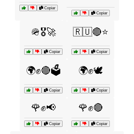
Copiar
Copiar
🪖🎖️🚀
🇷🇺🔴⭐
Copiar
Copiar
🌍✊🔴🗳️
🌍✊🕊️
Copiar
Copiar
🌹✊📢
🌹✊🔴
Copiar
Copiar