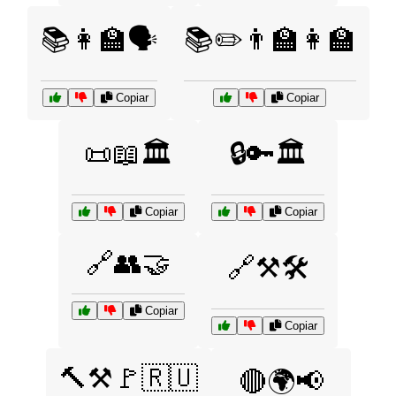
📚👩‍🏫🗣️
📚✏️👨‍🏫👩‍🏫
Copiar
Copiar
📜📖🏛️
🔒🔑🏛️
Copiar
Copiar
🔗👥🤝
🔗⚒️🛠️
Copiar
Copiar
🔨⚒️🚩🇷🇺
🔴🌍📢