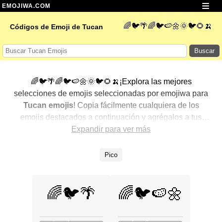
EMOJIWA.COM
🌈🐦🌴🌈🐦🍉🌼🌞🐦🌻🍌
Códigos de Emoji de Tucan
Buscar
🌈🐦🌴🌈🐦🍉🌼🌞🐦🌻🍌¡Explora las mejores
selecciones de emojis seleccionadas por emojiwa para
Tucan emojis
! Copia fácilmente cualquiera de los
emojis destacados a continuación y agrégalos a tus
conversaciones para un toque personalizado. Hemos
Expandir para ver más
seleccionado una variedad de emojis relacionados,
mostrando primero los más populares. ¿Buscas más?
Pico
Explora otras categorías para descubrir aún más formas
de expresar
Tucan con emojis
.
🌈🐦🌴
🌈🐦🍉🌼