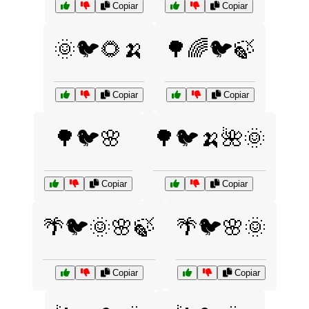
Copiar
Copiar
🌞🐦🌻🍌
🌳🌈🐦🍃
Copiar
Copiar
🌳🐦🌸
🌳🐦🍌🌺🌞
Copiar
Copiar
🌴🐦🌞🌸🍃
🌴🐦🌸🌞
Copiar
Copiar