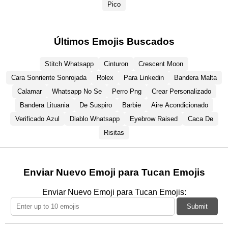
Pico
Últimos Emojis Buscados
Stitch Whatsapp
Cinturon
Crescent Moon
Cara Sonriente Sonrojada
Rolex
Para Linkedin
Bandera Malta
Calamar
Whatsapp No Se
Perro Png
Crear Personalizado
Bandera Lituania
De Suspiro
Barbie
Aire Acondicionado
Verificado Azul
Diablo Whatsapp
Eyebrow Raised
Caca De
Risitas
Enviar Nuevo Emoji para Tucan Emojis
Enviar Nuevo Emoji para Tucan Emojis:
Submit