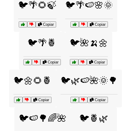
🐦🌴🌻🍃
🐦🌴🍉🌸🌞
Copiar
Copiar
🐦🌴🍍
🐦🌺🍌🌼
Copiar
Copiar
🐦🌼🌻🍍
🐦🌿🍉🌺🌞🌳
Copiar
Copiar
🐦🍉🌳🌈🌺
🐦🍍🌿