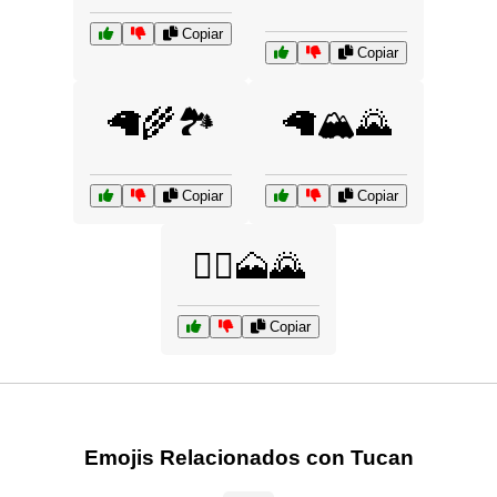
Copiar
Copiar
🦙🌾🏞️
🦙🏔️🌄
Copiar
Copiar
🧗‍♂️🗻🌄
Copiar
Emojis Relacionados con Tucan