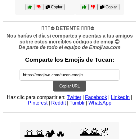
Copiar
Copiar
✋🏻🛑⛔️ DETENTE ✋🏻🛑⛔️
Nos harías el día si compartes y cuentas a tus amigos
sobre estos increíbles códigos de emoji 😊
De parte de todo el equipo de Emojiwa.com
Comparte los Emojis de Tucan:
Copiar URL
Haz clic para compartir en:
Twitter
|
Facebook
|
LinkedIn
|
Pinterest
|
Reddit
|
Tumblr
|
WhatsApp
🌋🌄🌌
🌅🌄🏕️🔥