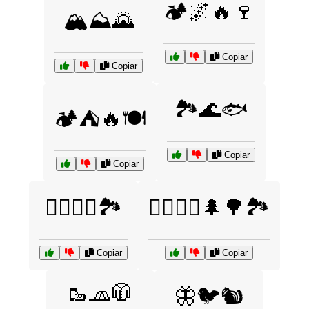
🏕️🌌🔥🍷
🏔️⛰️🌄
Copiar
Copiar
🏞️🌊🐟
🏕️⛺🔥🍽️
Copiar
Copiar
🚵‍♂️🚵‍♀️🏞️
🚶‍♂️🚶‍♀️🌲🌳🏞️
Copiar
Copiar
🥾🧢🧥
🦋🐦🐿️