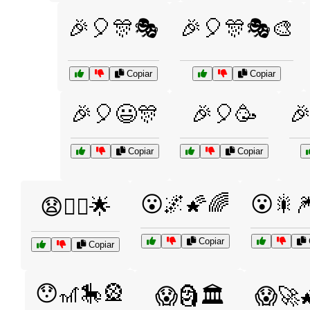
🎉🎈🎊🎭
🎉🎈🎊🎭🎨
Copiar
Copiar
🎉🎈😃🎊
🎉🎈🥳

Copiar
Copiar
😮🌌🌠🌈
😮🎇
😧🧚‍♀️🌟
Copiar
Copiar
😯🎢🎠🎡
😱🗿🏛️
😱🚀