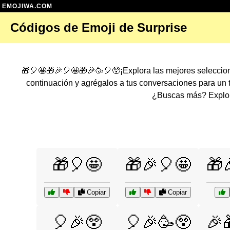
EMOJIWA.COM
Códigos de Emoji de Surprise
🎁🎈🤩🎁🎉🎈🤩🎁🎉🥳🎈😲¡Explora las mejores seleccio
continuación y agrégalos a tus conversaciones para un
¿Buscas más? Explora
🎁🎈🤩
🎁🎉🎈🤩
🎁
Copiar
Copiar
🎈🎉😲
🎈🎉🥳😲
🎉