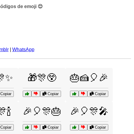
códigos de emoji 😊
mblr
|
WhatsApp
🎊✨
🎁🎊😲
🎂🍰🎈🎉
Copiar
Copiar
Copiar
🍾
🎉🎈🎊🎂
🎉🎈🎊🎤
Copiar
Copiar
Copiar