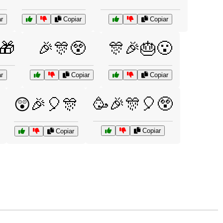
r
Copiar
Copiar
🎁
🎉🎊😲
🎊🎉🎂😮
r
Copiar
Copiar
🥳🎉🎊🎈😲
😲🎉🎈🎊
Copiar
Copiar