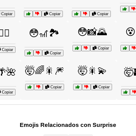
Copiar
Copiar
Copiar
😳📸🌄
😵
♂️✨
😳🎢🏞️
Copiar
Copiar
Copiar
🤯🌈🎇🎆
🤯🎇💫
🌴🌺
🤯
Copiar
Copiar
Copiar
Emojis Relacionados con Surprise