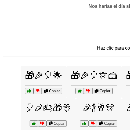
Nos harías el día 
Haz clic para co
🎁🎉🎈🌟
🎁🎉🎈🎊🍰
Copiar
Copiar
🎈🎉🎂🎁🎊
🎉🍾🥂🎊
Copiar
Copiar