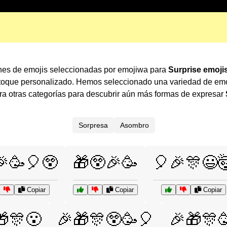
nes de emojis seleccionadas por emojiwa para
Surprise emoji
 toque personalizado. Hemos seleccionado una variedad de emo
 otras categorías para descubrir aún más formas de expresar
Sorpresa
Asombro
🎉🥳🎈😲
🎁😲🎉🥳
🎈🎉🎊😃
Copiar
Copiar
Copiar
🎁🎊😮
🎉🎁🎊😲🥳🎈
🎉🎁🎊