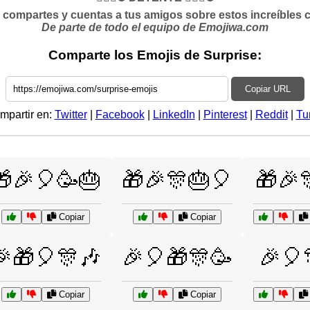
si compartes y cuentas a tus amigos sobre estos increíbles 
De parte de todo el equipo de Emojiwa.com
Comparte los Emojis de Surprise:
Copiar URL
mpartir en:
Twitter
|
Facebook
|
LinkedIn
|
Pinterest
|
Reddit
|
Tu
🎁🎉🎈🥳🎂
🎁🎉🎊🎂🎈
🎁🎉
Copiar
Copiar
🎉🎁🎈🎊🎶
🎉🎈🎁🎊🥳
🎉🎈
Copiar
Copiar