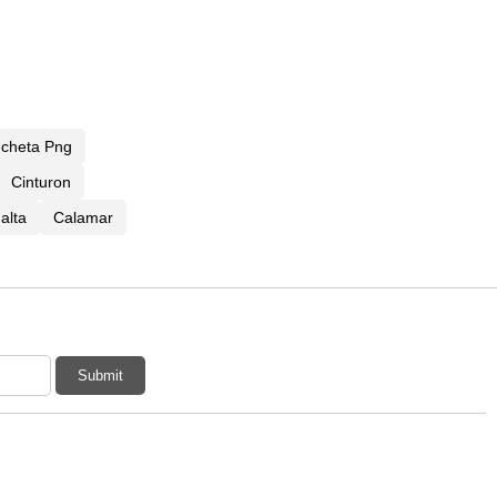
ncheta Png
Cinturon
alta
Calamar
Submit
: