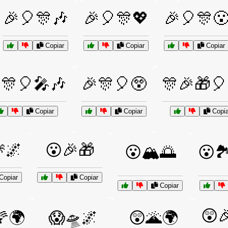
🎉🎈🎊🎶
🎉🎈🎊💖
🎉🎈🎊
Copiar
Copiar
Copiar
🎊🎈🎤🎶
🎉🎊🎈😲
🎊🎉🎁🎈
Copiar
Copiar
Copia
🌌
😮🎉🎁
😮🏔️🌅
😮
Copiar
Copiar
Copiar
😲
🌠🌍
😱🛸🌌
😲🌋🌍