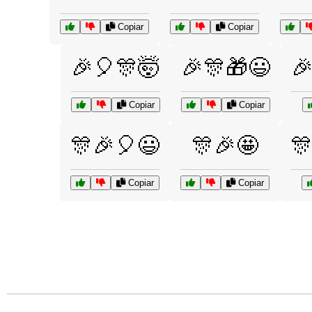
Copiar
Copiar
🎉🎈🎊🤯
🎉🎊🎁😃

Copiar
Copiar
🎊🎉🎈😃
🎊🎉🤩

Copiar
Copiar