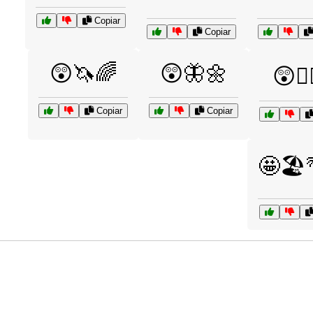
Copiar
Copiar
😲🦄🌈
😲🦋🌼
😲🧙‍
Copiar
Copiar
🤩🏖️