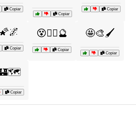
Copiar
Copiar
Copiar
🌠🌌
😵🧙‍♂️🔮
🤩🎨🖌️
Copiar
Copiar
Copiar
🏰🗺️
Copiar