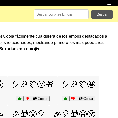
Buscar
s
! Copia fácilmente cualquiera de los emojis destacados a
jis relacionados, mostrando primero los más populares.
Surprise con emojis
.

🎈🎉🎊😮🎁
🎈🎉🎊🤩
Copiar
Copiar

🎉🎁😮🎈
🎉🎈🎁😃😲