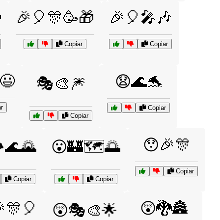

🎉🎈🎊🥳🎁
🎉🎈🎤🎶
Copiar
Copiar
😃
😧🌊🐬
🎭🎨🎆
r
Copiar
Copiar
😯🎉🎊
️🌊🌄
😮🏰🗺️🌅
Copiar
Copiar
Copiar
🎊🎈
😲🐉🏯
😲🎭🎨🌟