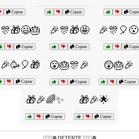
Copiar
Copiar
Copia
🎊🎁😃🎂
🎉🎊🎁🤩
🎉🎊🎈😮
Copiar
Copiar
Copia
🎉🥳🎈🎁
😮🎂🎊🎉
😲🎂🎉
Copiar
Copiar
Copiar
🎁🎉🌈✨
🎁🎉🌟
Copiar
Copiar
✋🏻🛑⛔️ DETENTE ✋🏻🛑⛔️