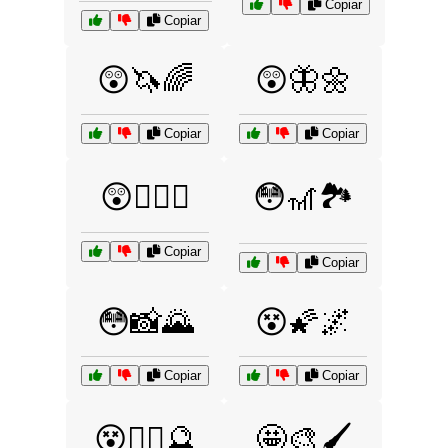
Copiar
Copiar
😲🦄🌈
😲🦋🌼
Copiar
Copiar
😲🧙‍♂️✨
😳🎢🏞️
Copiar
Copiar
😳📸🌄
😵🌠🌌
Copiar
Copiar
😵🧙‍♂️🔮
🤩🎨🖌️