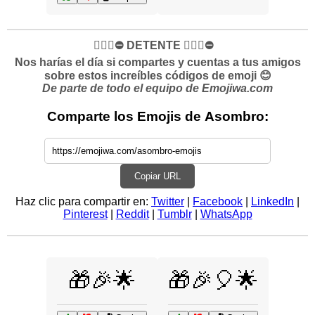
✋🏻🛑⛔️ DETENTE ✋🏻🛑⛔️
Nos harías el día si compartes y cuentas a tus amigos
sobre estos increíbles códigos de emoji 😊
De parte de todo el equipo de Emojiwa.com
Comparte los Emojis de Asombro:
Copiar URL
Haz clic para compartir en:
Twitter
|
Facebook
|
LinkedIn
|
Pinterest
|
Reddit
|
Tumblr
|
WhatsApp
🎁🎉🌟
🎁🎉🎈🌟