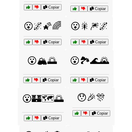
Copiar
Copiar
😮🌌🌠🌈
😮🎇🎆🌌
Copiar
Copiar
😮🏔️🌅
😮🏞️🌊🌄
Copiar
Copiar
😯🎉🎊
😮🏰🗺️🌅
Copiar
Copiar