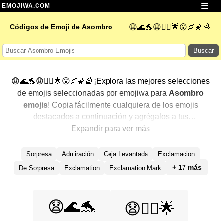
EMOJIWA.COM
Códigos de Emoji de Asombro
😧🌊🐬😧🧚‍♀️🌟😮🌌🌠🌈
Buscar
😧🌊🐬😧🧚‍♀️🌟😮🌌🌠🌈¡Explora las mejores selecciones
de emojis seleccionadas por emojiwa para
Asombro
emojis
! Copia fácilmente cualquiera de los emojis
destacados a continuación y agrégalos a tus
conversaciones para un toque personalizado. Hemos
Expandir para ver más
seleccionado una variedad de emojis relacionados,
mostrando primero los más populares. ¿Buscas más?
Sorpresa
Admiración
Ceja Levantada
Exclamacion
Explora otras categorías para descubrir aún más formas
+ 17 más
De Sorpresa
Exclamation
Exclamation Mark
de expresar
Asombro con emojis
.
😧🌊🐬
😧🧚‍♀️🌟