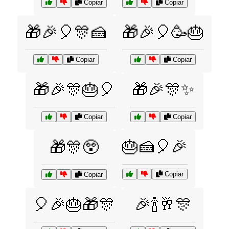
Copiar
Copiar
🎁🎉🎈🎊🍰
🎁🎉🎈🥳🎂
Copiar
Copiar
🎁🎉🎊🎂🎈
🎁🎉🎊✨
Copiar
Copiar
🎂🍰🎈🎉
🎁🎊😲
Copiar
Copiar
🎈🎉🎂🎁🎊
🎉🍾🥂🎊