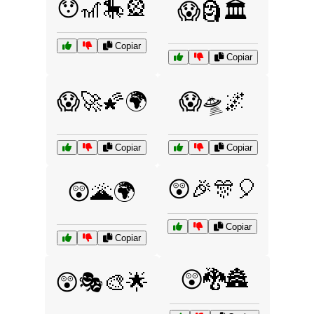
😯🎢🎠🎡
😱🗿🏛️
Copiar
Copiar
😱🚀🌠🌍
😱🛸🌌
Copiar
Copiar
😲🎉🎊🎈
😲🌋🌍
Copiar
Copiar
😲🐉🏯
😲🎭🎨🌟