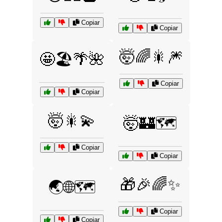
Copiar
Copiar
🤯🌈🎇🎆
🤩🏖️🌴🌺
Copiar
Copiar
🤯🎇💫
🤯🏰🗺️
Copiar
Copiar
🎁🎉🌈✨
🌏🌐🗺️
Copiar
Copiar