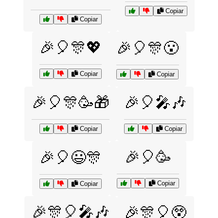
Copiar
Copiar
🎉🎈🎊💖
🎉🎈🎊😮
Copiar
Copiar
🎉🎈🎊🥳🎁
🎉🎈🎤🎶
Copiar
Copiar
🎉🎈🥳
🎉🎈😃🎊
Copiar
Copiar
🎉🎊🎈🎤🎶
🎉🎊🎈😲