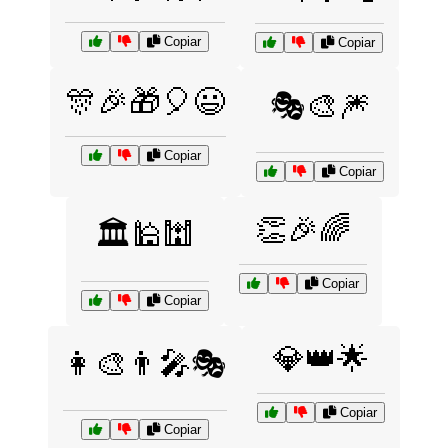
Copiar
Copiar
🎊🎉🎁🎈😃
🎭🎨🎆
Copiar
Copiar
👏🎉🌈
🏛️🕌🕍
Copiar
Copiar
💎👑🌟
👩‍🎨👨‍🎤🎭
Copiar
Copiar