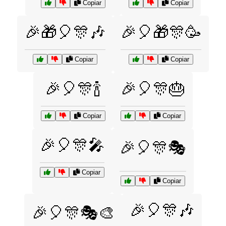
Copiar
Copiar
🎉🎁🎈🎊🎶
🎉🎈🎁🎊🥳
Copiar
Copiar
🎉🎈🎊🍾
🎉🎈🎊🎂
Copiar
Copiar
🎉🎈🎊🎤
🎉🎈🎊🎭
Copiar
Copiar
🎉🎈🎊🎶
🎉🎈🎊🎭🎨