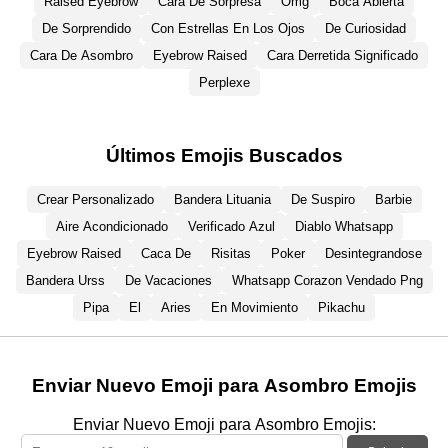
Raised Eyebrow
Cara De Sorpresa
Omg
Boca Abierta
De Sorprendido
Con Estrellas En Los Ojos
De Curiosidad
Cara De Asombro
Eyebrow Raised
Cara Derretida Significado
Perplexe
Últimos Emojis Buscados
Crear Personalizado
Bandera Lituania
De Suspiro
Barbie
Aire Acondicionado
Verificado Azul
Diablo Whatsapp
Eyebrow Raised
Caca De
Risitas
Poker
Desintegrandose
Bandera Urss
De Vacaciones
Whatsapp Corazon Vendado Png
Pipa
El
Aries
En Movimiento
Pikachu
Enviar Nuevo Emoji para Asombro Emojis
Enviar Nuevo Emoji para Asombro Emojis: