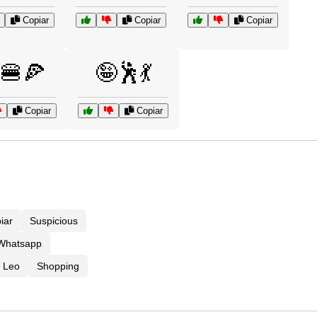
Copiar
Copiar
Copiar
🍔🍕
🤪🕺💃
Copiar
Copiar
iar
Suspicious
 Whatsapp
Leo
Shopping