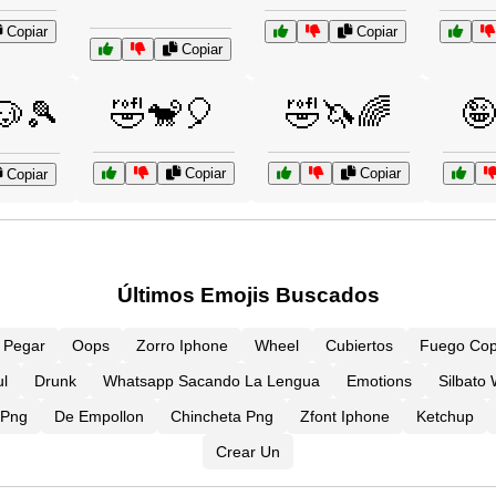
Copiar
Copiar
Copiar
🤣🐒🎈
🤣🦄🌈
🤪
🐶🎾
Copiar
Copiar
Copiar
Últimos Emojis Buscados
Y Pegar
Oops
Zorro Iphone
Wheel
Cubiertos
Fuego Cop
l
Drunk
Whatsapp Sacando La Lengua
Emotions
Silbato
 Png
De Empollon
Chincheta Png
Zfont Iphone
Ketchup
Crear Un