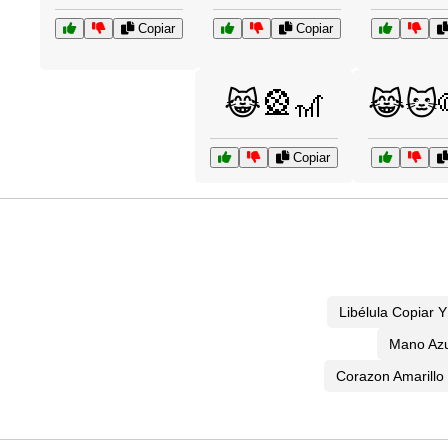
Copiar
Copiar
😹🎡🎢
😹🐱
Copiar
Libélula Copiar 
Mano Azu
Corazon Amarillo