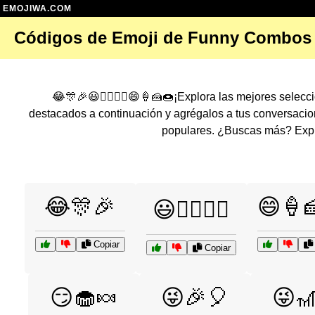
EMOJIWA.COM
Códigos de Emoji de Funny Combos
😂🎊🎉😃🏄‍♂️🏊‍♀️😄🍦🍰🍩¡Explora las mejores sele
destacados a continuación y agrégalos a tus conversaci
populares. ¿Buscas más? Explo
😂🎊🎉
😄🍦
😃🏄‍♂️🏊‍♀️
Copiar
Copiar
😏🧁🍬
😜🎉🎈
😜