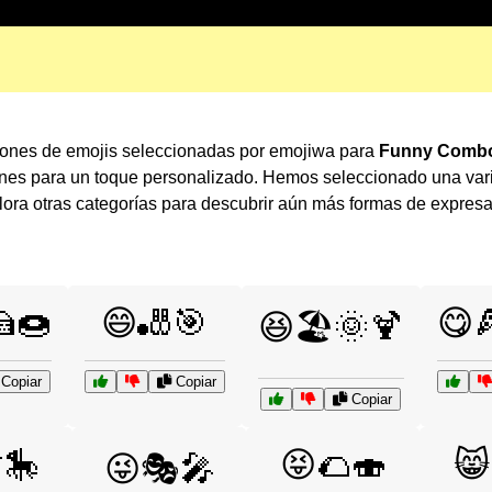
cciones de emojis seleccionadas por emojiwa para
Funny Combo
ones para un toque personalizado. Hemos seleccionado una var
ra otras categorías para descubrir aún más formas de expres
🍩
😄🎳🎯
😋
😆🏖️🌞🍹
Copiar
Copiar
Copiar
🎠
😝🌮🍣
😸
😜🎭🎤