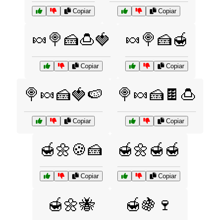
Copiar
Copiar
🍬🍭🍰🍮🍓
🍬🍭🍰🍯
Copiar
Copiar
🍭🍬🍰🍓🍉
🍭🍬🍰🍫🍮
Copiar
Copiar
🍯🌼🍪🍰
🍯🌼🍯🍯
Copiar
Copiar
🍯🌼🐝
🍯🍇🍷