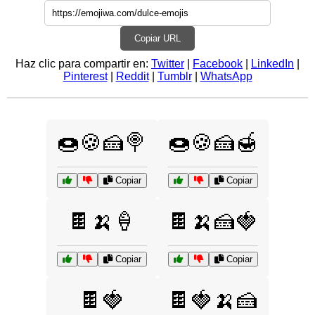
Copiar URL
Haz clic para compartir en:
Twitter
|
Facebook
|
LinkedIn
|
Pinterest
|
Reddit
|
Tumblr
|
WhatsApp
🍩🍪🍰🍭
🍩🍪🍰🍯
Copiar
Copiar
🍫🍌🍦
🍫🍌🍰🍓
Copiar
Copiar
🍫🍓
🍫🍓🍌🍰