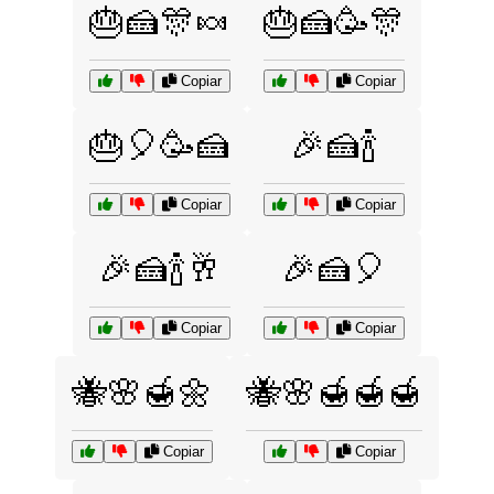
🎂🍰🎊🍬
🎂🍰🥳🎊
Copiar
Copiar
🎂🎈🥳🍰
🎉🍰🍾
Copiar
Copiar
🎉🍰🍾🥂
🎉🍰🎈
Copiar
Copiar
🐝🌸🍯🌼
🐝🌸🍯🍯🍯
Copiar
Copiar