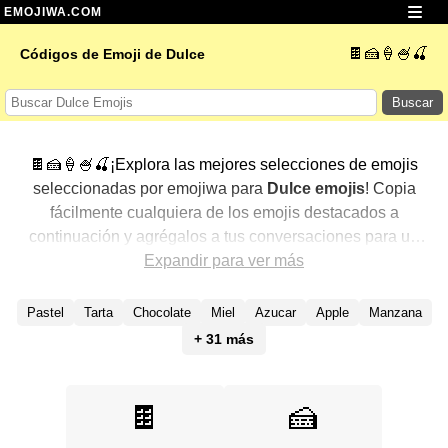
EMOJIWA.COM
🍫🍰🍦🍧🍒
Códigos de Emoji de Dulce
Buscar
🍫🍰🍦🍧🍒¡Explora las mejores selecciones de emojis
seleccionadas por emojiwa para
Dulce emojis
! Copia
fácilmente cualquiera de los emojis destacados a
continuación y agrégalos a tus conversaciones para un
toque personalizado. Hemos seleccionado una variedad
Expandir para ver más
de emojis relacionados, mostrando primero los más
populares. ¿Buscas más? Explora otras categorías para
Pastel
Tarta
Chocolate
Miel
Azucar
Apple
Manzana
descubrir aún más formas de expresar
Dulce con
+ 31 más
emojis
.
🍫
🍰