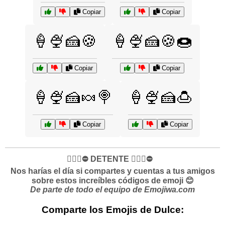
Copiar
Copiar
🍦🍨🍰🍪
🍦🍨🍰🍪🍩
Copiar
Copiar
🍦🍨🍰🍬🍭
🍦🍨🍰🍮
Copiar
Copiar
✋🏻🛑⛔️ DETENTE ✋🏻🛑⛔️
Nos harías el día si compartes y cuentas a tus amigos
sobre estos increíbles códigos de emoji 😊
De parte de todo el equipo de Emojiwa.com
Comparte los Emojis de Dulce: