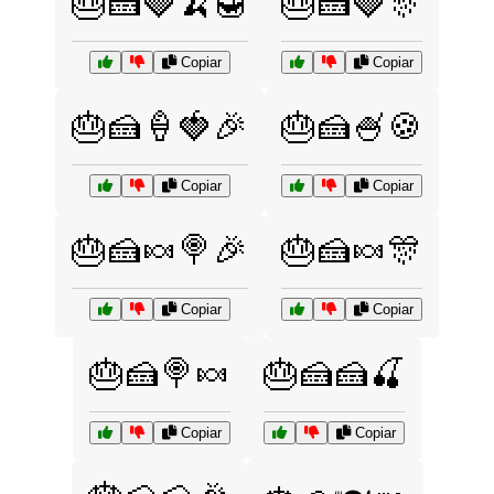
🎂🍰🍓🍌🍯
🎂🍰🍓🎊
Copiar
Copiar
🎂🍰🍦🍓🎉
🎂🍰🍧🍪
Copiar
Copiar
🎂🍰🍬🍭🎉
🎂🍰🍬🎊
Copiar
Copiar
🎂🍰🍭🍬
🎂🍰🍰🍒
Copiar
Copiar