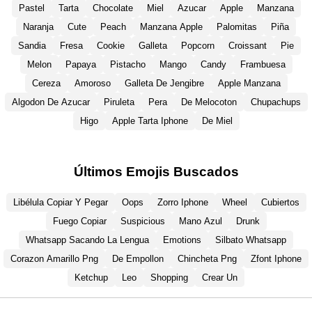
Pastel
Tarta
Chocolate
Miel
Azucar
Apple
Manzana
Naranja
Cute
Peach
Manzana Apple
Palomitas
Piña
Sandia
Fresa
Cookie
Galleta
Popcorn
Croissant
Pie
Melon
Papaya
Pistacho
Mango
Candy
Frambuesa
Cereza
Amoroso
Galleta De Jengibre
Apple Manzana
Algodon De Azucar
Piruleta
Pera
De Melocoton
Chupachups
Higo
Apple Tarta Iphone
De Miel
Últimos Emojis Buscados
Libélula Copiar Y Pegar
Oops
Zorro Iphone
Wheel
Cubiertos
Fuego Copiar
Suspicious
Mano Azul
Drunk
Whatsapp Sacando La Lengua
Emotions
Silbato Whatsapp
Corazon Amarillo Png
De Empollon
Chincheta Png
Zfont Iphone
Ketchup
Leo
Shopping
Crear Un