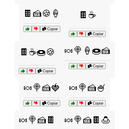
🍫🍰🍪🍦
🍫☕
Copiar
Copiar
🍬🍭🍦🍩🍰
🍫☕🍩🍪
Copiar
Copiar
🍬🍭🍰🍓
🍬🍭🍰🍧
Copiar
Copiar
🍬🍭🍰🍫
🍬🍭🍰🍫🍮