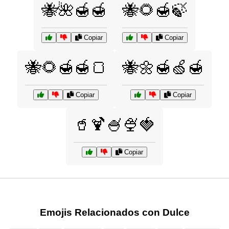
🐝🌺🍯🍯
🐝🌻🍯🍃
Copiar
Copiar
🐝🌻🍯🍯🍞
🐝🌼🍯🍏🍯
Copiar
Copiar
🥤🍹🍧🍨🍓
Copiar
Emojis Relacionados con Dulce