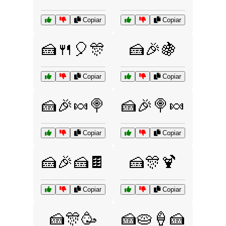
Copiar
Copiar
🍰🍴🎈🎊
🍰🎉🍇
Copiar
Copiar
🍰🎉🍬🍭
🍰🎉🍭🍬
Copiar
Copiar
🍰🎉🍰🍫
🍰🎊🍹
Copiar
Copiar
🍰🎊🥳
🍰🥧🍦🍰