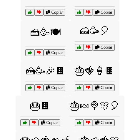
Copiar
Copiar
🍰🥳🎈
🍰🥳🍽️
Copiar
Copiar
🍰🥳🎉🍫
🎂🍓🍦🍫
Copiar
Copiar
🎂🍫
🎂🍬🍭🎊🎈
Copiar
Copiar