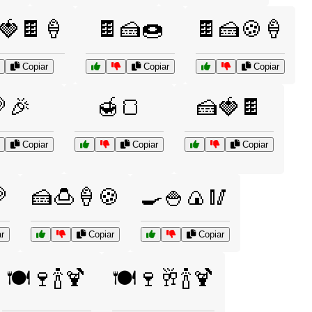
🍓🍫🍦
🍫🍰🍩
🍫🍰🍪🍦
Copiar
Copiar
Copiar
🎉
🍯🍞
🍰🍓🍫
Copiar
Copiar
Copiar

🍰🍮🍦🍪
🍳🍚🍙🥢
r
Copiar
Copiar
🍽️🍷🍾🍹
🍽️🍷🥂🍾🍹