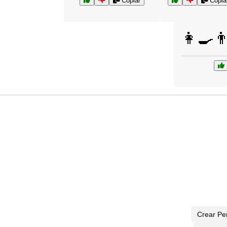
Copiar
Copia
👩‍🍳
Crear Pe