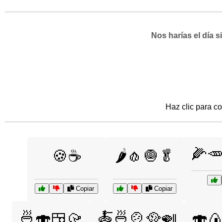
Nos harías el día 
Haz clic para co
🌽
🍪☕
🌶️🧄🧅🥬
Copiar
Copiar
🍜🍣🍱🥠
🍝🍜🍲🥘🍛
🍣