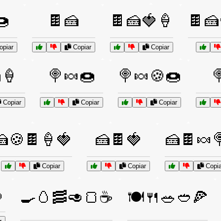
🍩
🍫🍰
🍫🍰🍓🍦
🍫🍰
piar
Copiar
Copiar
🍦
🍭🍬🍩
🍭🍬🍪🍩

Copiar
Copiar
Copiar
🍰🍪🍫🍦🍓
🍰🍫🍓
🍰🍫🍬
Copiar
Copiar
Copia

🍳🥚🥓🥑🍞☕
🍽️🍴🥗🥙🍕