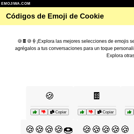
EMOJIWA.COM
Códigos de Emoji de Cookie
🍪🍫🍪🍦¡Explora las mejores selecciones de emojis 
agrégalos a tus conversaciones para un toque persona
Explora otra
🍪
🍫
Copiar
Copiar
🍪🍪🍪🍪🍩
🍪🍪🍪🍪🍪