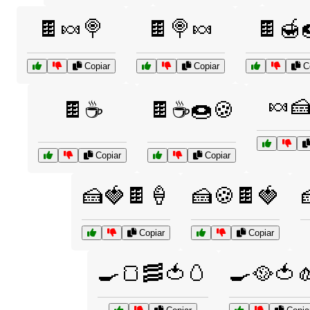
🍫🍬🍭
🍫🍭🍬
🍫🍯
Copiar
Copiar
Co
🍬
🍫☕
🍫☕🍩🍪
Copiar
Copiar
🍰🍓🍫🍦
🍰🍪🍫🍓
Copiar
Copiar
🍳🍞🥓🍅🥚
🍳🥘🍅