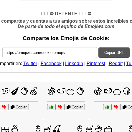
✋🏻🛑⛔️ DETENTE ✋🏻🛑⛔️
si compartes y cuentas a tus amigos sobre estos increíbles 
De parte de todo el equipo de Emojiwa.com
Comparte los Emojis de Cookie:
Copiar URL
mpartir en:
Twitter
|
Facebook
|
LinkedIn
|
Pinterest
|
Reddit
|
Tu
🥔🍆🍋🍏
🍇🍉🍊🍋
🍇🍉🍊🍋
Copiar
Copiar
Co
🍱🍜
🍦🍧🍒
🍦🍧🍨🍰
