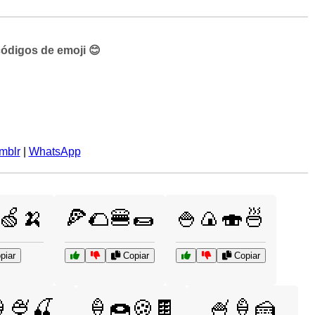
códigos de emoji 😊
mblr
|
WhatsApp
🍏🍌
🍕🌮🍔🌯
🍚🍙🍣🍜
piar
Copiar
Copiar
🍨🍒
🍦🍩🍪🍫
🍧🍦🍰