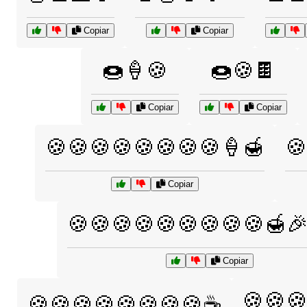
Copiar
Copiar
🍩🍦🍪
🍩🍪🍫
Copiar
Copiar
🍪🍪🍪🍪🍪🍪🍪🍪🍦🍯
🍪
Copiar
🍪🍪🍪🍪🍪🍪🍪🍪🍪🍯
Copiar
🍪🍪
🍪🍪🍪🍪🍪🍪🍪🍪☕