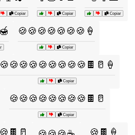
Copiar
Copiar
Copiar
🍯
🍪🍪🍪🍪🍪🍪🍪🍦
r
Copiar
🍪🍪🍪🍪🍪🍪🍪🍪🍪🍫🥛🍦
Copiar
🍪🍪🍪🍪🍪🍪🍪🍪🍫🥛
Copiar
🍪🍫🥛
🍪🍫🍦
🍪🍪🍪☕