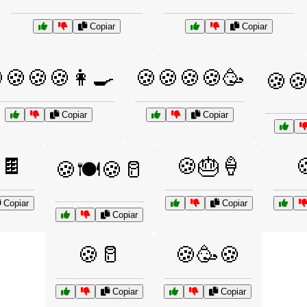
Copiar
Copiar
🍪🍪🍪👩‍🍳
🍪🍪🍪🍪🥳
🍪
Copiar
Copiar
🍫
🍪🎂🍦

🍪🍽️🍪🥛
Copiar
Copiar
Copiar
🍪🥛
🍪🥳🍪
Copiar
Copiar