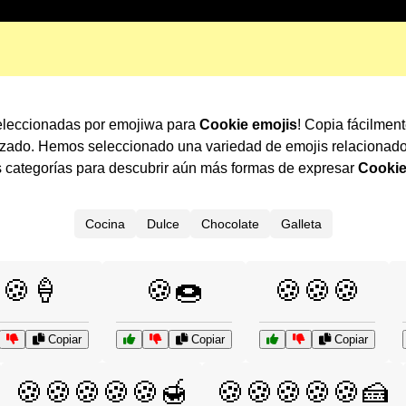
seleccionadas por emojiwa para
Cookie emojis
! Copia fácilmen
lizado. Hemos seleccionado una variedad de emojis relacionad
s categorías para descubrir aún más formas de expresar
Cookie
Cocina
Dulce
Chocolate
Galleta
🍪🍦
🍪🍩
🍪🍪🍪
Copiar
Copiar
Copiar
🍪🍪🍪🍪🍪🍯
🍪🍪🍪🍪🍪🍰