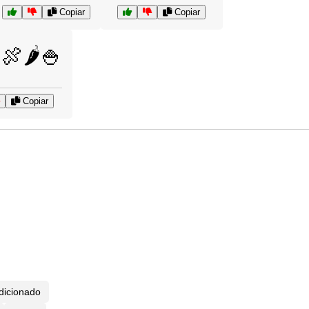
Copiar
Copiar
🍖🌶️🍚
Copiar
dicionado