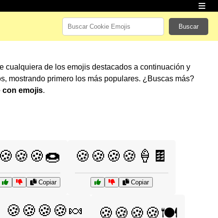
Buscar
te cualquiera de los emojis destacados a continuación y
os, mostrando primero los más populares. ¿Buscas más?
 con emojis
.
🍪🍪🍪🍩
🍪🍪🍪🍪🍦🍫
Copiar
Copiar
🍪🍪🍪🍪🍬
🍪🍪🍪🍪🍽️