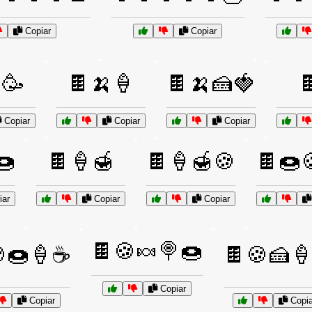
Copiar
Copiar
🥳
🍫🍌🍦
🍫🍌🍰🍓

Copiar
Copiar
Copiar
🍩
🍫🍦🍯
🍫🍦🍯🍪
🍫🍩
ar
Copiar
Copiar
🍫🍪🍬🍭🍩
🍩🍦☕
🍫🍪🍰
Copiar
Copiar
Copia