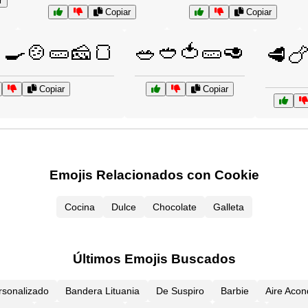
r
Copiar
Copiar
‍🍳🍲🥒🧀🍞
🥗🥙🍅🥒🥑
🥩🍗
Copiar
Copiar
Emojis Relacionados con Cookie
Cocina
Dulce
Chocolate
Galleta
Últimos Emojis Buscados
rsonalizado
Bandera Lituania
De Suspiro
Barbie
Aire Acon