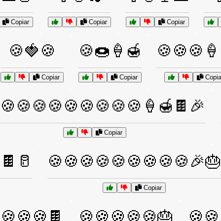
Copiar
Copiar
Copiar
🍪🍓🍪
🍪🍩🍦🍯
🍪🍪🍪🍦
Copiar
Copiar
Copia
🍪🍪🍪🍪🍪🍪🍪🍪🍪🍦🍯🍫🎉
Copiar
🍫🥛
🍪🍪🍪🍪🍪🍪🍪🍪🍪🎉🎂
Copiar
🍪🍪🍪🍫
🍪🍪🍪🍪🍪🎂
🍪🍪