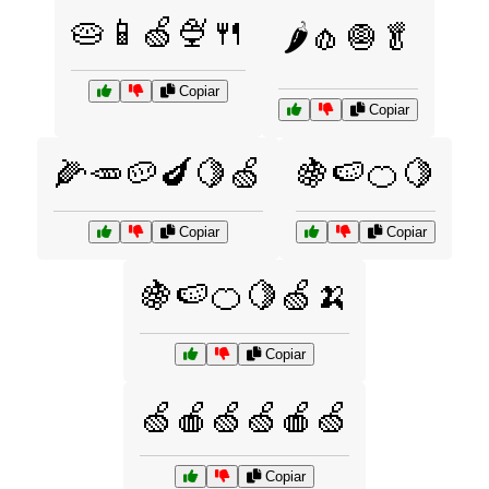
🥧📱🍏🍨🍴
🌶️🧄🧅🥬
Copiar
Copiar
🌽🥕🥔🍆🍋🍏
🍇🍉🍊🍋
Copiar
Copiar
🍇🍉🍊🍋🍏🍌
Copiar
🍏🍎🍏🍏🍎🍏
Copiar