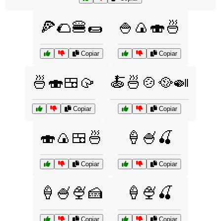
🍕🌮🍔🌯
🍚🍙🍣🍜
Copiar
Copiar
🍜🍣🍱🥠
🍝🍜🍲🥘🍛
Copiar
Copiar
🍣🍙🍱🍜
🍦🍧🍒
Copiar
Copiar
🍦🍧🍨🍰
🍦🍨🍒
Copiar
Copiar