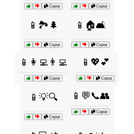
Copiar
Copiar
📱🏞️🌲
📱🏠🛋️
Copiar
Copiar
📱👩‍💻👨‍💻
📱💖💕
Copiar
Copiar
📱💬📞👥
📱💡🔍
Copiar
Copiar