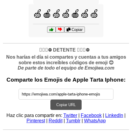
🍏🍎🍏🍏🍎🍏🍏
Copiar
✋🏻🛑⛔️ DETENTE ✋🏻🛑⛔️
Nos harías el día si compartes y cuentas a tus amigos
sobre estos increíbles códigos de emoji 😊
De parte de todo el equipo de Emojiwa.com
Comparte los Emojis de Apple Tarta Iphone:
Copiar URL
Haz clic para compartir en:
Twitter
|
Facebook
|
LinkedIn
|
Pinterest
|
Reddit
|
Tumblr
|
WhatsApp