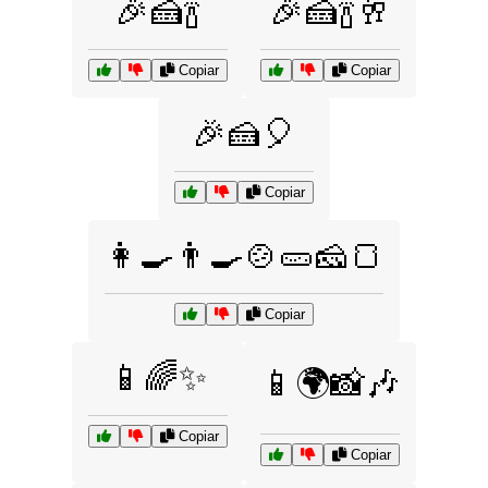
🎉🍰🍾
🎉🍰🍾🥂
Copiar
Copiar
🎉🍰🎈
Copiar
👩‍🍳👨‍🍳🍲🥒🧀🍞
Copiar
📱🌈✨
📱🌍📸🎶
Copiar
Copiar