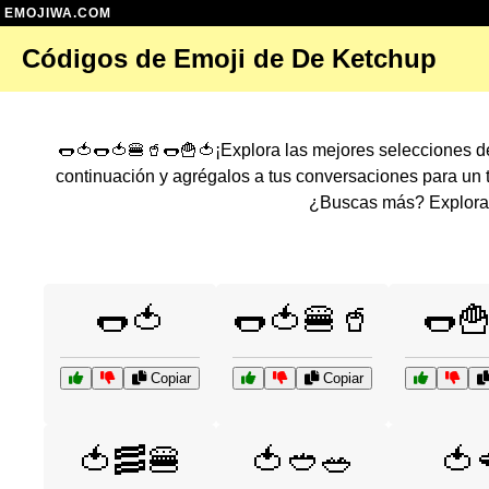
EMOJIWA.COM
Códigos de Emoji de De Ketchup
🌭🍅🌭🍅🍔🥤🌭🍟🍅¡Explora las mejores selecciones d
continuación y agrégalos a tus conversaciones para un
¿Buscas más? Explora 
🌭🍅
🌭🍅🍔🥤
🌭
Copiar
Copiar
🍅🥓🍔
🍅🥙🥗
🍅