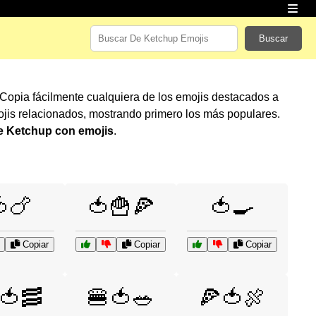
Buscar
 Copia fácilmente cualquiera de los emojis destacados a
jis relacionados, mostrando primero los más populares.
e Ketchup con emojis
.
🍗
🍅🍟🍕
🍅🍳
Copiar
Copiar
Copiar
🍅🥓
🍔🍅🥗
🍕🍅🍖