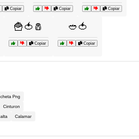
Copiar
Copiar
Copiar
🍟🍅🧂
🥙🍅
Copiar
Copiar
ncheta Png
Cinturon
alta
Calamar