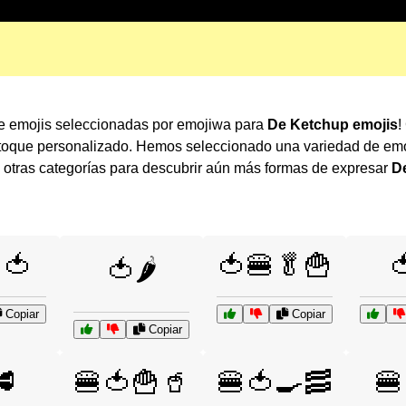
e emojis seleccionadas por emojiwa para
De Ketchup emojis
!
 toque personalizado. Hemos seleccionado una variedad de emo
otras categorías para descubrir aún más formas de expresar
D
🍅
🍅🍔🥬🍟

🍅🌶️
Copiar
Copiar
Copiar
🥩
🍔🍅🍟🥤
🍔🍅🍳🥓
🍔