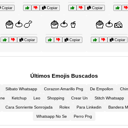
Copiar
Copiar
Copiar
🍟🍅🍗
🍟🍅🥤
🍟🍅🧀
Copiar
Copiar
Copiar
Últimos Emojis Buscados
Silbato Whatsapp
Corazon Amarillo Png
De Empollon
Chi
one
Ketchup
Leo
Shopping
Crear Un
Stitch Whatsapp
Cara Sonriente Sonrojada
Rolex
Para Linkedin
Bandera M
Whatsapp No Se
Perro Png