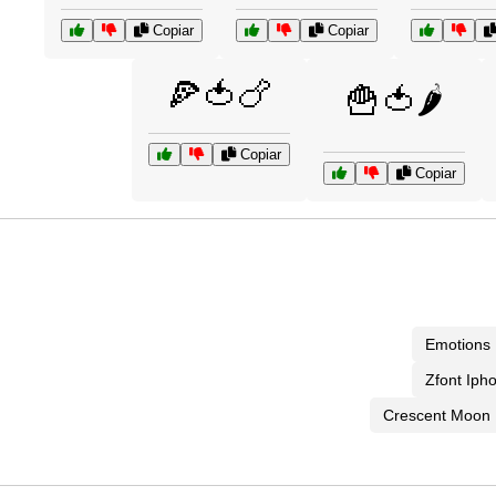
Copiar
Copiar
🍕🍅🍗
🍟🍅🌶️
Copiar
Copiar
Emotions
Zfont Iph
Crescent Moon