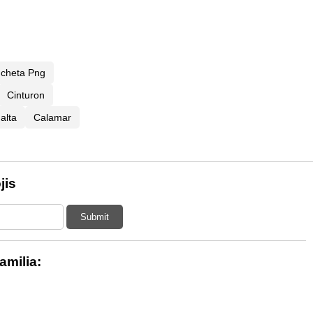
ncheta Png
Cinturon
alta
Calamar
jis
Submit
amilia: