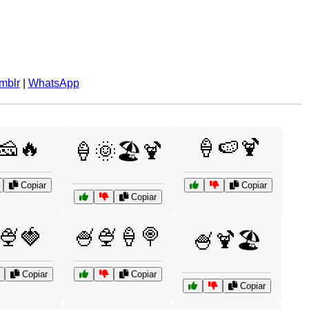
mblr
|
WhatsApp
🧀🔥
🍦🍉🍹
🍦🌞🏖️🍹
Copiar
Copiar
Copiar
🍨🍓
🍧🍨🍦🍭
🍧🍹🏖️
Copiar
Copiar
Copiar