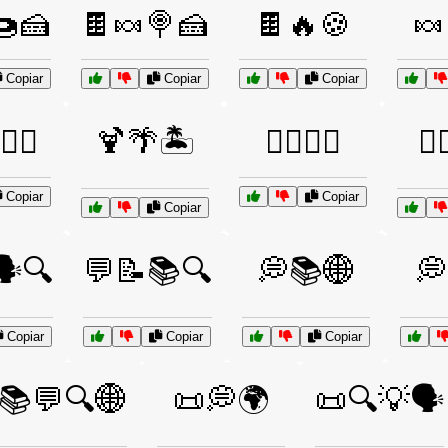
🍩🍰
🍫🍬🍭🍰
🍫🔥🍪
🍬
Copiar
Copiar
Copiar
‍♀️
🍹🌴🏝️
🏄‍♂️🌊🌞
🏄‍
Copiar
Copiar
Copiar
️🔍
💬📝📚🔍
💭📚🌐
💭
Copiar
Copiar
Copiar
📚💬🔍🌐
📜💭🌍
📜🔍💡🗣️