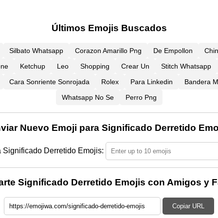
Últimos Emojis Buscados
Silbato Whatsapp
Corazon Amarillo Png
De Empollon
Chi
one
Ketchup
Leo
Shopping
Crear Un
Stitch Whatsapp
Cara Sonriente Sonrojada
Rolex
Para Linkedin
Bandera M
Whatsapp No Se
Perro Png
viar Nuevo Emoji para Significado Derretido Emo
 Significado Derretido Emojis:
te Significado Derretido Emojis con Amigos y F
Copiar URL