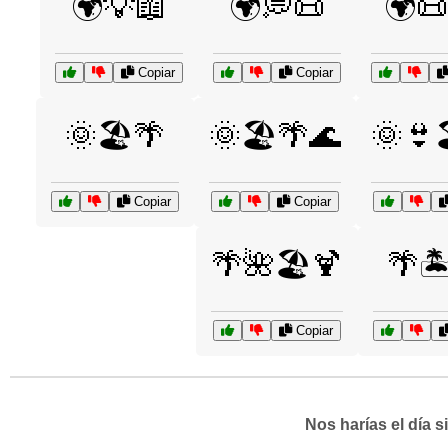
🌍💡📖
🌍💭📜
🌍
Copiar
Copiar
🌞🏖️🌴
🌞🏖️🌴🌊
🌞👙
Copiar
Copiar
🌴🌺🏖️🍹
🌴🏝
Copiar
Nos harías el día 