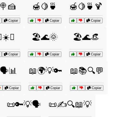
🍭🍰
🍯🍋🍵
🍯🍋🍵🍹
Copiar
Copiar
Copiar
♂️☀️🌊
🏖️🌊🌞
🏖️🌊👒
Copiar
Copiar
Copiar
🗣️📊
📖🌍💡🔑
📖📚🔍💬
Copiar
Copiar
Copiar
📜🔑💡🗣️
📜✍️🔍📖💡