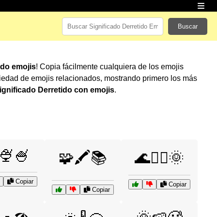
Buscar
ido emojis
! Copia fácilmente cualquiera de los emojis
iedad de emojis relacionados, mostrando primero los más
ignificado Derretido con emojis
.
🍨🍧
🧩🖍️📚
🌊🏄‍♂️🌞
Copiar
Copiar
Copiar