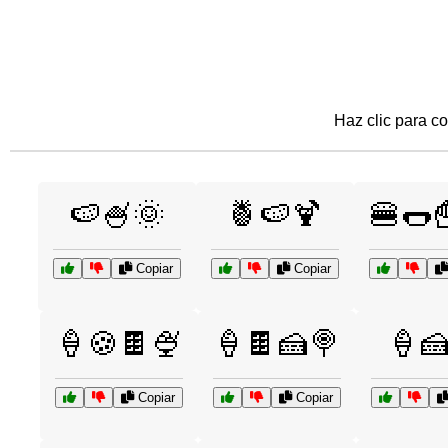
Haz clic para co
🍉🍧🌞
🍍🍉🍹
🍔🌭
Copiar
Copiar
🍦🍪🍫🍨
🍦🍫🍰🍭
🍦
Copiar
Copiar