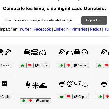
Comparte los Emojis de Significado Derretido:
Copiar URL
mpartir en:
Twitter
|
Facebook
|
LinkedIn
|
Pinterest
|
Reddit
|
Tu
🍟🍕
🍔🥓🧀
🍕🌮🍔🍟
🍕
Copiar
Copiar
Copiar
🍫
🍧🍨🍉🍊
🍧
🍦☀️🌊
Copiar
Copiar
Copiar