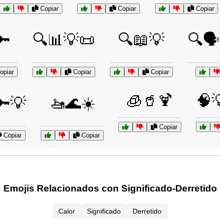
Copiar
Copiar
Copiar
🔑
🔍📊💡📜
🔍📖💡
🔍🗣
opiar
Copiar
Copiar
🧊🥤🍹
🧠
🔑💡
🚤🌊☀️
Copiar
Copiar
Copiar
Emojis Relacionados con Significado-Derretido
Calor
Significado
Derretido