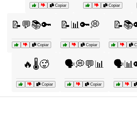
Copiar
Copiar
📝💬📚🔑
📝📊🔑💭
📝📚
Copiar
Copiar
C
🔥🌡️🥵
🗣️💭💬📊
🗣️📊
Copiar
Copiar