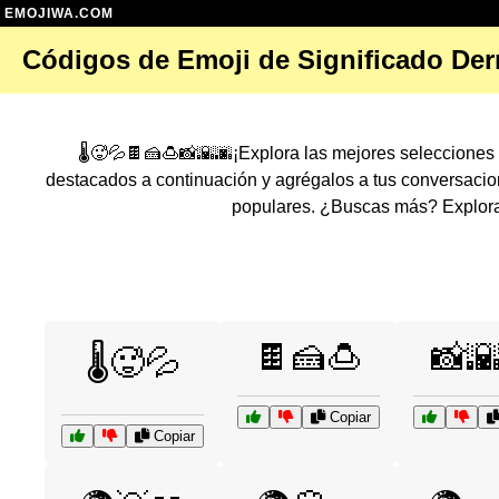
EMOJIWA.COM
Códigos de Emoji de Significado Der
🌡️🥵💦🍫🍰🍮📸🌇🌆¡Explora las mejores seleccione
destacados a continuación y agrégalos a tus conversaci
populares. ¿Buscas más? Explora
🍫🍰🍮
📸
🌡️🥵💦
Copiar
Copiar