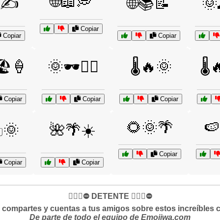
🌐📖💭
✍️
🌐📚📝
🌞
Copiar
Copiar
Copiar
️🍦
🌞🕶️🏄‍♀️
🌡️🔥🌞
🌡️
Copiar
Copiar
Copiar
🌻🌞🌴
🍉
️🌞
🌺🌴☀️
Copiar
Copiar
Copiar
✋🏻🛑⛔️ DETENTE ✋🏻🛑⛔️
si compartes y cuentas a tus amigos sobre estos increíbles 
De parte de todo el equipo de Emojiwa.com