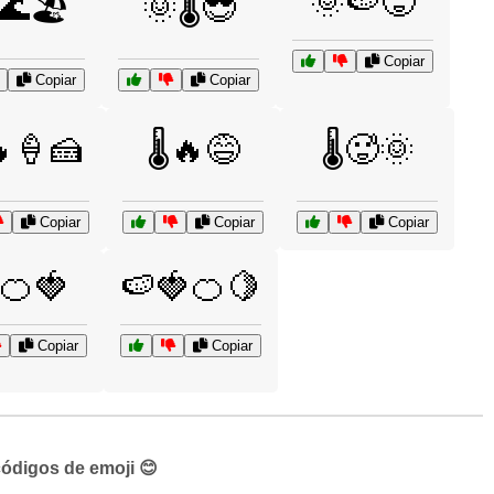
🌞🍉🥵
🌊🏖️
🌞🌡️😎
Copiar
Copiar
Copiar
🔥🍦🍰
🌡️🔥😅
🌡️🥵🌞
Copiar
Copiar
Copiar
🍊🍓
🍉🍓🍊🍋
Copiar
Copiar
códigos de emoji 😊