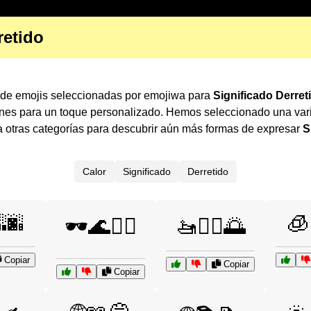
retido
s de emojis seleccionadas por emojiwa para
Significado Derret
ones para un toque personalizado. Hemos seleccionado una var
 otras categorías para descubrir aún más formas de expresar
S
Calor
Significado
Derretido
🌆
🧊
🕶️🌊🏄‍♂️
🚤🏊‍♀️🌅
Copiar
Copiar
Copiar