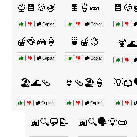
🍨🍫🍪🍧
🍫🍦🥜
🍫🍪
Copiar
Copiar
🍯🍓🍰🍦
🍵🍯🍋
🍹🌊
Copiar
Copiar
🏖️🌊🩴
👙🩴🏖️🍦
💡📖
Copiar
Copiar
📖🔍💬📝
📖🔍🗣️💡📜