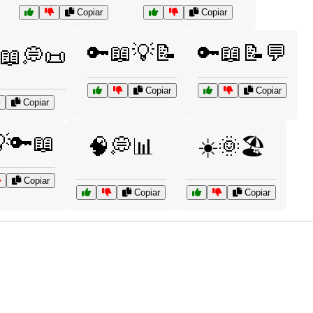
Copiar
Copiar
🔑📖💡📝
🔑📖📝💬
️📖💭📜
Copiar
Copiar
Copiar
🔑📖
🧠💭📊
☀️🌞🏖️
Copiar
Copiar
Copiar