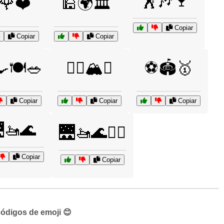
🕺🎶🍷
️🌹❤️
🕌🌍🏛️
Copiar
Copiar
Copiar
🍳🍽️🥗
🧗‍♂️🏔️⛷️
⚽🏟️🥇
Copiar
Copiar
Copiar
🚤🌊
🌉🚤🌊🏄‍♀️
Copiar
Copiar
códigos de emoji 😊