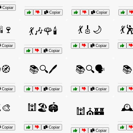
Copiar
Copiar
Copiar
🌆🍷
💃🎸🌙
💃
💃🎶🌹🕯️
Copiar
Copiar
Copiar
🧭
📚🔍🖊️
📚🔍🗣️
📚
Copiar
Copiar
Copiar
️🎨
🕍🏖️🏟️
🕰
🕍⛪🏰
Copiar
Copiar
Copiar