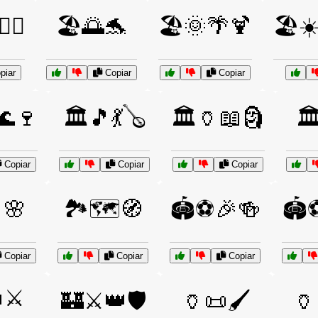
‍♂️
🏖️🌅🐬
🏖️🌞🌴🍹
🏖️☀
piar
Copiar
Copiar
🌊🍷
🏛️🎵💃🪕
🏛️🏺📖🗿
🏛
Copiar
Copiar
Copiar
🌸
🏞️🗺️🧭
🏟️⚽🎉🍻
🏟️
Copiar
Copiar
Copiar
⚔️
🏰⚔️👑🛡️
🏺📜🖌️
🏺