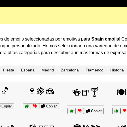
es de emojis seleccionadas por emojiwa para
Spain emojis
! C
 toque personalizado. Hemos seleccionado una variedad de emo
ra otras categorías para descubrir aún más formas de expresa
Fiesta
España
Madrid
Barcelona
Flamenco
Historia
🍤
🍷🍇🧀
🍻🍺🍸
🍽
Copiar
Copiar
Copiar