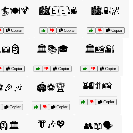
️🏄🍽️🍹
🏙️🇪🇸🌆
🏙️🌇🌌
Copiar
Copiar
Copiar
️📖🗿
🏛️📚🎓
🏛️📸🌇
Copiar
Copiar
Copiar
🏰🕍📸
⚽🎉🎶
🏟️⚽🏆
Copiar
Copiar
Copiar
👘🎶💖
🗿🏛️
👥📖🗣️