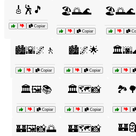
🎸🕺🎵
🏖️🌅🌊
🏖️🌅🌊🏄
Copiar
Copiar
Co
🏙️🌇🌌🚶
🏙️🌌🌟
🏛️🌆
Copiar
Copiar
🏛️🖼️📚
🏛️🗺️📸
🏞️
Copiar
Copiar
🏰
🏰🖼️📸🌅
🏰🗺️📸