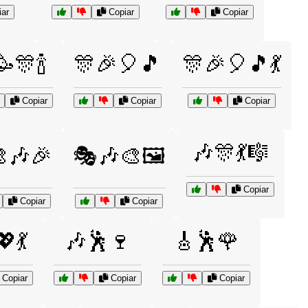
ar
Copiar
Copiar
🎊🍾
🎊🎉🎈🎵
🎊🎉🎈🎵💃
Copiar
Copiar
Copiar
🎶🎊💃🎼
🎶🎉
🎭🎶🎨🖼️
Copiar
Copiar
Copiar
💃
🎶🕺🍷
🎸🕺🌹
Copiar
Copiar
Copiar