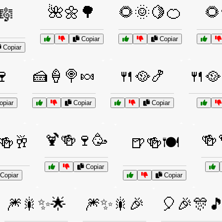
🌺🌼🌳
🌻🌞🍋🍊
🌻
️🎼
Copiar
Copiar
Copiar
🍷
🍰🍦🍭🍬
🍴🥘🍤
🍴🥘
piar
Copiar
Copiar
🍹🍻🍷🥳
🍻
🍻🥂
🍺🍻🍽️
Copiar
Copiar
Copiar
🎆🎇✨🌟
🎆✨🎇🎉
🎈🎉🎊