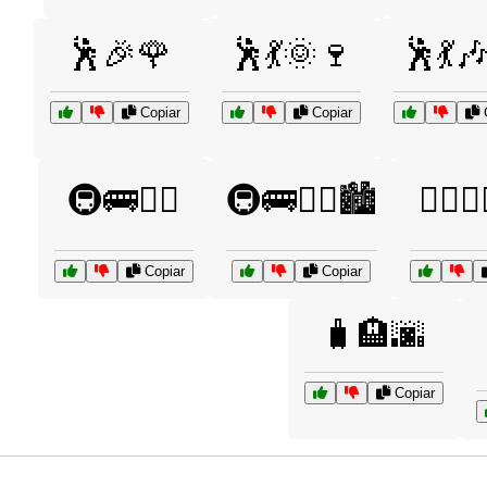
🕺🎉🌹
🕺💃🌞🍷
🕺💃
Copiar
Copiar
C
🚇🚌🚶‍♂️
🚇🚌🚶‍♂️🏙️
🚴‍♀️🏃
Copiar
Copiar
🧳🏨🌆
Copiar