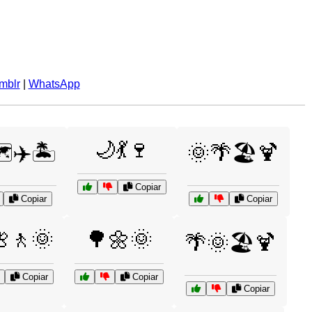
mblr
|
WhatsApp
🌙💃🍷
️✈️🏝️
🌞🌴🏖️🍹
Copiar
Copiar
Copiar
🚶🌞
🌳🌼🌞
🌴🌞🏖️🍹
Copiar
Copiar
Copiar