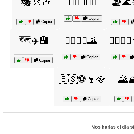
🎭🎨🎶
🏄‍♀️🏄‍♂️🌊
🏖️🌊
Copiar
Copiar
🗺️✈️🏨
🚴‍♂️🚴‍♀️🌄
🚶‍♂️🚶‍
Copiar
Copiar
🇪🇸⚽🍷🥘
🌄
Copiar
Nos harías el día 