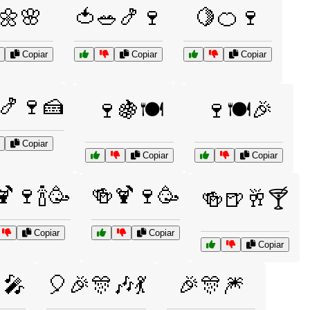
🌼🌸
🍅🥗🍤🍷
🍋🍊🍷
Copiar
Copiar
Copiar
🍤🍷🍰
🍷🍇🍽️
🍷🍽️🎉
Copiar
Copiar
Copiar
🍹🍷🍾🥳
🍻🍹🍷🥳
🍻🍺🥂🍸
Copiar
Copiar
Copiar
🎤
🎈🎉🎊🎶💃
🎉🎊🎆