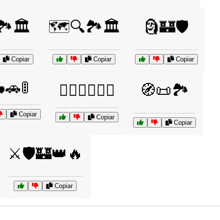
️🏛️
🗺️🔍🏞️🏛️
🗿🏰🛡️
Copiar
Copiar
Copiar
🚗🚦
🧗‍♂️🚴‍♀️🏄‍♂️
🧭📜🏞️
Copiar
Copiar
Copiar
⚔️🛡️🏰👑🔥
Copiar