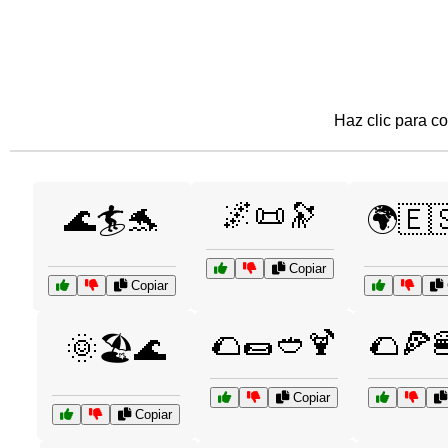
Haz clic para co
🌌📜🔭
🌊🏄🐬
🌍🇪
Copiar
Copiar
🌮🌯🥙🍹
🌮🍕
🌞🏖️🌊
Copiar
Copiar