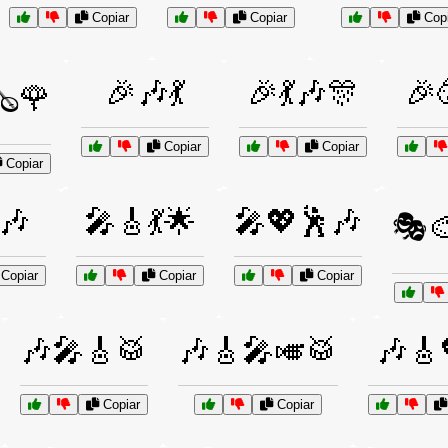
Copiar
Copiar
Copi
🎉🎶💃
🎉💃🎶🎊
🎉
🪕🌹
Copiar
Copiar
Copiar
🎶
🎤🎸💃🌟
🎤💖🕺🎶
🎭
Copiar
Copiar
Copiar
🎶🎤🎸🥁
🎶🎸🎤🎺🥁
🎶🎸
Copiar
Copiar