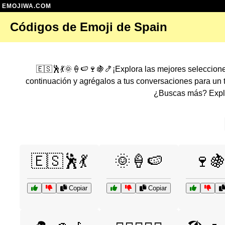
EMOJIWA.COM
Códigos de Emoji de Spain
🇪🇸🕺💃🌞🍦🍉🍷🍇🍤¡Explora las mejores seleccion
continuación y agrégalos a tus conversaciones para un
¿Buscas más? Explo
🇪🇸🕺💃
🌞🍦🍉
🍷
Copiar
Copiar