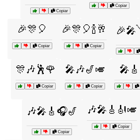
Copiar
Copiar
🎉🎊🎈
🎉🎊🎈🍾🥂
🎉🎤
Copiar
Copiar
🎊🎶🕺🌹
🎤🎶🎷🎺
🎤🎸
Copiar
Copiar
🎶🎤🎸🎻🎺
🎶🎤🎸🎧🎷
Copiar
Copiar