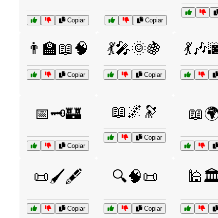
Copiar
Copiar
👨‍🏫📖🧠
💃🎤🌞🍇
💃🎶
Copiar
Copiar
📖🌌🔭
📅🗝️🏰
📖
Copiar
Copiar
📜🖌️🖋️
🔍🧠📜
🕌🏛
Copiar
Copiar