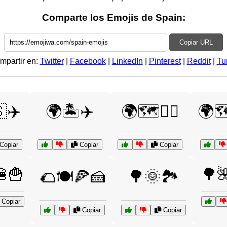
Comparte los Emojis de Spain:
Copiar URL
mpartir en:
Twitter
|
Facebook
|
LinkedIn
|
Pinterest
|
Reddit
|
Tu
✈️
🌍🏝️✈️
🌍🗺️🚶‍♂️
🌍🗺
Copiar
Copiar
Copiar
🍟
🌳
🌮🍽️🍕🍰
🌳🌞🏞️
Copiar
Copiar
Copiar