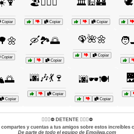
☀️🍹
🏖️🏄‍♀️🌴
🏛️🕌🏰
🕊
Copiar
Copiar
Copiar
🦚🌺🌼
♀️🌳🌼
🛶🏞️🌅
🧑‍
Copiar
Copiar
Copiar
🌆🎶💃🍷

️🌅
🌆🕶️🍽️
Copiar
Copiar
Copiar
✋🏻🛑⛔️ DETENTE ✋🏻🛑⛔️
si compartes y cuentas a tus amigos sobre estos increíbles 
De parte de todo el equipo de Emojiwa.com