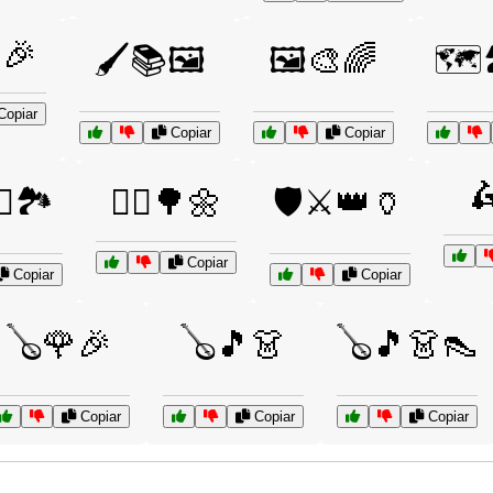
🎉
🖌️📚🖼️
🖼️🎨🌈
🗺️
opiar
Copiar
Copiar

‍♂️🏞️
🚶‍♀️🌳🌼
🛡️⚔️👑🏺
Copiar
Copiar
Copiar
🪕🌹🎉
🪕🎵👗
🪕🎵👗👠
Copiar
Copiar
Copiar