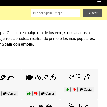
Buscar
opia fácilmente cualquiera de los emojis destacados a
jis relacionados, mostrando primero los más populares.
r
Spain con emojis
.
🎉🎊🎶
️🍕🌮
🍽️🥘🍤🍅
Copiar
Copiar
Copiar