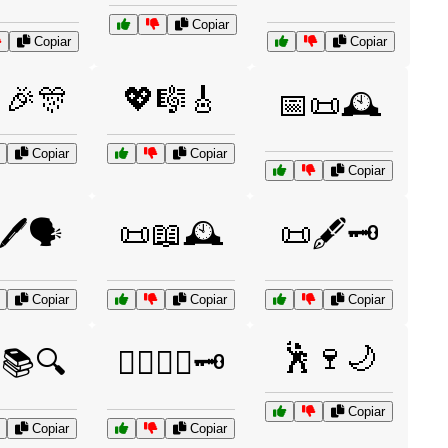
Copiar
Copiar
Copiar
🎉🎊
💖🎼🎸
📅📜🕰️
Copiar
Copiar
Copiar
🖊️🗣️
📜📖🕰️
📜🖋️🗝️
Copiar
Copiar
Copiar
🕺🍷🌙
️📚🔍
🕵️‍♂️🔎📜🗝️
Copiar
Copiar
Copiar