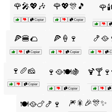
🌹🎤💖🎶
🌹💖🎊🎵
🌹🕯
Copiar
Copiar
🍕🍔🌮
🍕🍦🍷
🍤🥘
Copiar
Copiar
Co
🍷🥖🧀
🍷🥘🍽️🍇
🍹🍸🍷
Copiar
Copiar
🎆🎇🎉🎊✨
🍽️🥘🍗🍤🍷