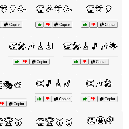
🎊🎈🥳
👏🎉🎊🥳
👏🎊🎈
Copiar
Copiar
Copiar
👏🎤🎶🎸🎻
👏🎤🎸🎵🎶🌟
Copiar
Copiar
👏🎵🎸🎷
👏🎶🎤
🎭🎨
Copiar
Copiar
Copiar
👏🤩🌈
🏆🥇
👏🏆🥇🥈