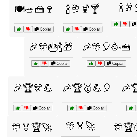
🍾🥂
🍽️🥗🍰🍷
🍾🥂🍹🍸
Copiar
Copiar
🎉🎊🎂🍾🎁
🎉🎊🎈🥳🍰
Copiar
Copiar
🎉🏆🎊💪
🎉🏆🥇💪🎈
🎉
Copiar
Copiar
🎊🏅🚀
🎊🏅🏆🚀
🎊🏆