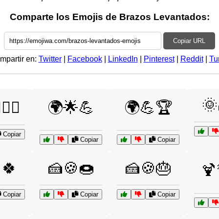
Comparte los Emojis de Brazos Levantados:
Copiar URL
mpartir en:
Twitter
|
Facebook
|
LinkedIn
|
Pinterest
|
Reddit
|
Tu
🌞
🏄‍♀️
🌍🌟💪
🌍💪🏆
Copiar
Copiar
Copiar
🍀
🍰🍪🍩
🍰🍪🎂
🍹
Copiar
Copiar
Copiar