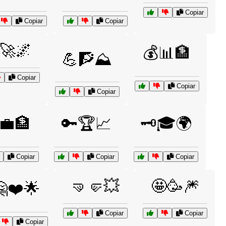
Copiar
Copiar
Copiar
🚀🌌
💰📊🏦
💪🧗⛰️
Copiar
Copiar
Copiar
💼🏦
🔑🏆📈
🗝️🎓🌍
Copiar
Copiar
Copiar
🤜🤛💥
🤩🥳🎆
❤️🌟
Copiar
Copiar
Copiar