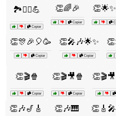
👏🌈🎉
👏🌟✨
🏞️🚵‍♂️💪
Copiar
Co
Copiar
👏🎊🎉🎈🥳
👏🎤🎶🌟✨
👏
Copiar
Copiar
👏🎬🍿
👏🎬🎥🍿
👏🎬
Copiar
Copiar
👏🎶🎷🎸
👏🎶🎹
👏🎸🎤