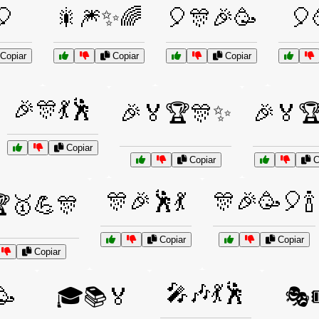
🎈
🎇🎆✨🌈
🎈🎊🎉🥳
🎈
Copiar
Copiar
Copiar
🎉🎊💃🕺
🎉🏅🏆🎊✨
🎉🏅
Copiar
Copiar
C
🎊🎉🕺💃
🎊🎉🥳🎈🍾
🥇💪🎊
Copiar
Copiar
Copiar
🎤🎶💃🕺
🥳
🎓📚🏅
🎭