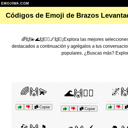
EMOJIWA.COM
Códigos de Emoji de Brazos Levant
🌈🙌💫🌊🙌🏄‍♂️🌌🙌✨¡Explora las mejores seleccion
destacados a continuación y agrégalos a tus conversaci
populares. ¿Buscas más? Explora
🌈🙌💫
🌌
🌊🙌🏄‍♂️
Copiar
Copiar