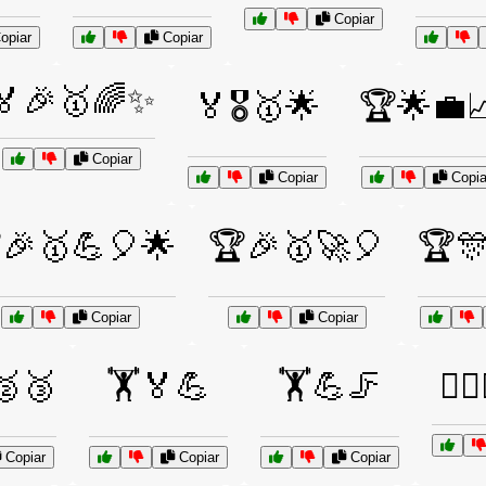
Copiar
opiar
Copiar
🏅🎉🥇🌈✨
🏅🎖️🥇🌟
🏆🌟💼
Copiar
Copiar
Copia
🎉🥇💪🎈🌟
🏆🎉🥇🚀🎈
🏆
Copiar
Copiar
🥈🥉
🏋️🏅💪
🏋️💪🦵
🏋️‍♂️
Copiar
Copiar
Copiar