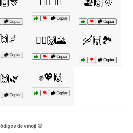
🙌🎊
🏋️‍♂️🙌🔥
🏖️🙌🌞
Copiar
Copiar
Copiar
🙌🌌
🚴‍♂️🙌🌄
🛶🙌🏞️
Copiar
Copiar
Copiar
✊💖🙌
♂️🙌🌿
Copiar
Copiar
códigos de emoji 😊