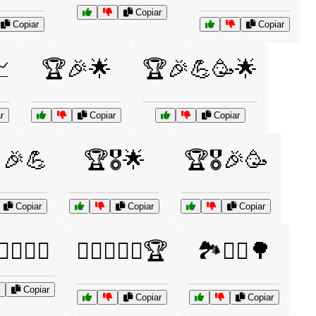
Copiar
Copiar
Copiar

🏆🎉🌟
🏆🎉💪🥳🌟
r
Copiar
Copiar
🎉💪
🏆🎖️🌟
🏆🎖️🎉🥳
Copiar
Copiar
Copiar
🏋️‍♀️💥🔥
🏋️‍♂️🏋️‍♀️💪🏆
🏞️🚴‍♂️🌳
Copiar
Copiar
Copiar