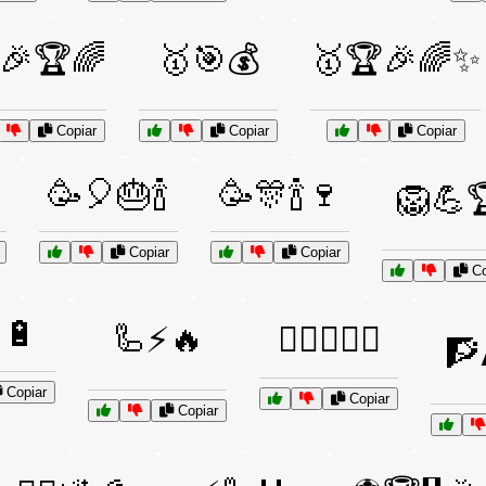
🎉🏆🌈
🥇🎯💰
🥇🏆🎉🌈✨
Copiar
Copiar
Copiar
🥳🎈🎂🍾
🥳🎊🍾🍷
🦁💪
Copiar
Copiar
Co
🔋
🦾⚡🔥
🧗‍♀️🧗‍♂️⛰️
🧗
Copiar
Copiar
Copiar