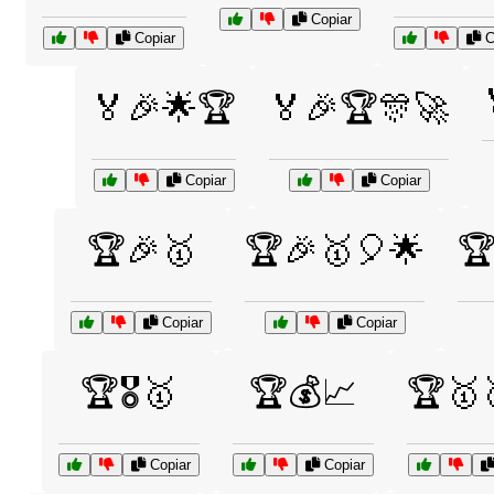
Copiar
Copiar
C
🏅🎉🌟🏆
🏅🎉🏆🎊🚀
Copiar
Copiar
🏆🎉🥇
🏆🎉🥇🎈🌟
🏆
Copiar
Copiar
🏆🎖️🥇
🏆💰📈
🏆🥇
Copiar
Copiar