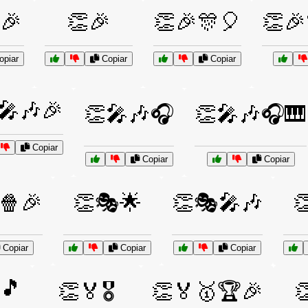
🎉
👏🎉
👏🎉🎊🎈
👏🎉
piar
Copiar
Copiar
🎤🎶🎉
👏🎤🎶🎧
👏🎤🎶🎧🎹
Copiar
Copiar
Copiar
🍿🎉
👏🎭🌟
👏🎭🎤🎶

Copiar
Copiar
Copiar
🎵
👏🏅🎖️
👏🏅🥇🏆🎉
