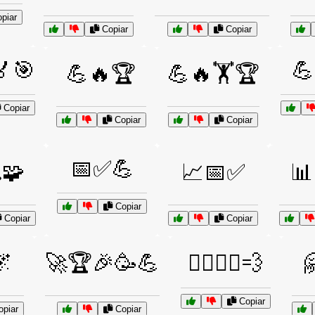
piar
Copiar
Copiar
🏅🎯
💪
💪🔥🏆
💪🔥🏋️🏆
Copiar
Copiar
Copiar
📅✅💪
🧩
📈📅✅
📊
Copiar
Copiar
Copiar
🌌
🚀🏆🎉🥳💪
🚴‍♂️🚴‍♀️💨

Copiar
piar
Copiar