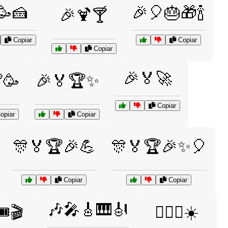
🥳🍰
🎉🎈🎂🎁🍾
🎉🍹🍸
Copiar
Copiar
Copiar
🎉🏅🚀
🥳
🎉🏅🏆✨
Copiar
opiar
Copiar
🎊🏅🏆🎉💪
🎊🏅🏆🎉✨🎈
Copiar
Copiar
🎶🎤🎸🎹🎻
️🎬
🏄‍♀️🌊☀️