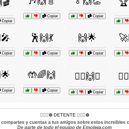
🎶🙌🎸
🏅🙌👏
🎬
🏆
Copiar
Copiar
Copiar
🎤
🕺🙌💃
🙌🌟
🚀
Copiar
Copiar
Copiar
🌟
🤲🌈🙌
🧗‍♀️🙌⛰️
🧘‍
Copiar
Copiar
Copiar
✋🏻🛑⛔️ DETENTE ✋🏻🛑⛔️
si compartes y cuentas a tus amigos sobre estos increíbles 
De parte de todo el equipo de Emojiwa.com