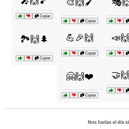
🎤🙌🎵
🎨🙌🖌️
🎭
Copiar
Copiar
💪🎉🙌
📣
🏞️🙌🌲
Copiar
Copiar
🤝
🤗🙌❤️
Copiar
Nos harías el día 