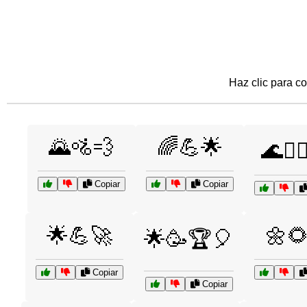
Haz clic para co
🌄🚵💨
🌈💪🌟
🌊🏄‍♂️
Copiar
Copiar
🌟💪🚀
🌼
🌟🥳🏆🎈
Copiar
Copiar