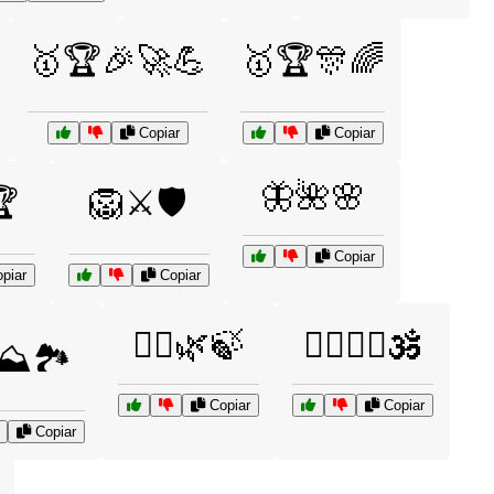
🥇🏆🎉🚀💪
🥇🏆🎊🌈
Copiar
Copiar
🦋🌺🌸
🏆
🦁⚔️🛡️
Copiar
piar
Copiar
🧘‍♀️🌿🍃
🧘‍♂️🧘‍♀️🕉️
⛰️🏞️
Copiar
Copiar
Copiar