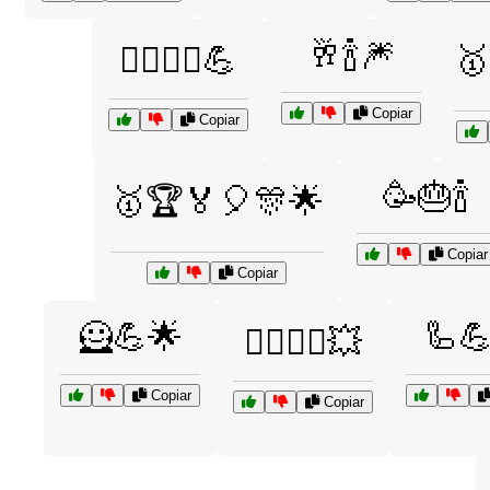
🥂🍾🎆
🤸‍♂️🤸‍♀️💪
🥇
Copiar
Copiar
🥳🎂🍾
🥇🏆🏅🎈🎊🌟
Copiar
Copiar
🦸💪🌟
🦾
🦸‍♂️🦸‍♀️💥
Copiar
Copiar