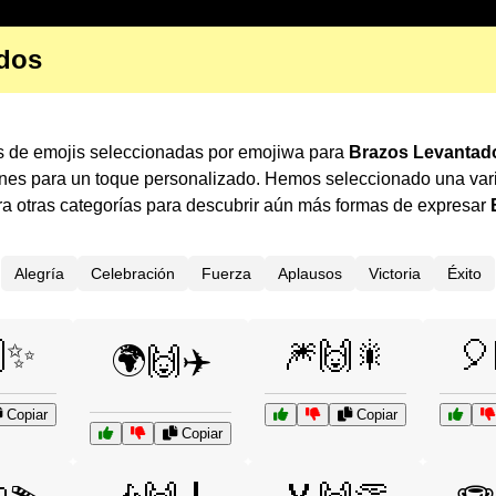
ados
es de emojis seleccionadas por emojiwa para
Brazos Levantad
ones para un toque personalizado. Hemos seleccionado una var
 otras categorías para descubrir aún más formas de expresar
Alegría
Celebración
Fuerza
Aplausos
Victoria
Éxito
✨
🎆🙌🎇
🎈
🌍🙌✈️
Copiar
Copiar
Copiar