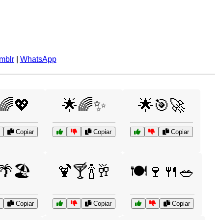
mblr
|
WhatsApp
🌈💖
🌟🌈✨
🌟🎯🚀
Copiar
Copiar
Copiar
🌴🏖️
🍹🍸🍾🥂
🍽️🍷🍴🥗
Copiar
Copiar
Copiar