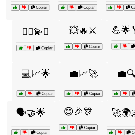
Copiar
Copiar
Co
💪🌟
💥🔥⚔️
👯‍♀️💫✨
Copiar
Copiar
💻📈🌟
💼📈🚀
💼
Copiar
Copiar
😊🎉🎊
🗣️🤝🌟
🚀🌍
Copiar
Copiar
Co