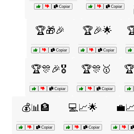
Copiar
Copiar
🏆🎁🎉
🏆🎉🌟

Copiar
Copiar
🏆🎊🎉🎖️
🏆🎊🥇
🏆
Copiar
Copiar
💰📊🏦
💻📈🌟
💼
Copiar
Copiar