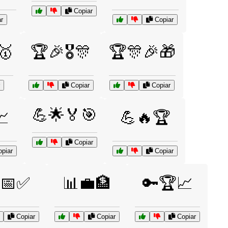
Copiar
r
Copiar
🥇
🏆🎉🎖️🎊
🏆🎊🎉🎁
Copiar
Copiar
💪🌟🏅🎯
📈
💪🔥🏆
Copiar
piar
Copiar
📅✅
📊💼🏦
🔑🏆📈
Copiar
Copiar
Copiar