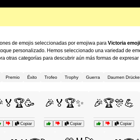
ones de emojis seleccionadas por emojiwa para
Victoria emoj
 toque personalizado. Hemos seleccionado una variedad de emo
a otras categorías para descubrir aún más formas de expresar
Premio
Éxito
Trofeo
Trophy
Guerra
Daumen Drücke
🏅🏆🥳
🎉🏅🏆✨
🎉🏆🎊💪
Copiar
Copiar
Copiar