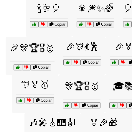
🍾🥂🎈
🎇🎆✨🌈

Copiar
Copiar
🎉🎊💃🕺
🎉
🎉🎊🏆🎖️🥇
Copiar
Copiar
🎊🏅🥇
🎊🏆🎖️🥇
🎓
Copiar
Copiar
🎶🎤🎸🎹🎻
🏅🎉🎁