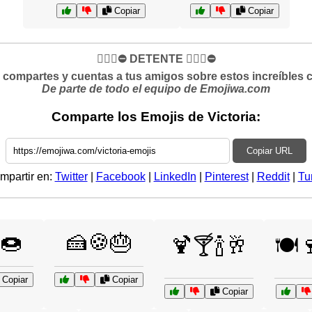
Copiar
Copiar
✋🏻🛑⛔️ DETENTE ✋🏻🛑⛔️
si compartes y cuentas a tus amigos sobre estos increíbles 
De parte de todo el equipo de Emojiwa.com
Comparte los Emojis de Victoria:
Copiar URL
mpartir en:
Twitter
|
Facebook
|
LinkedIn
|
Pinterest
|
Reddit
|
Tu
🍩
🍰🍪🎂
🍹🍸🍾🥂
🍽️
Copiar
Copiar
Copiar