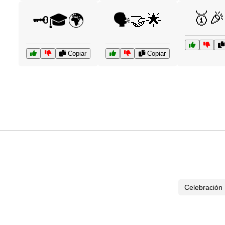
🥇🎉
🗝️🎓🌍
🗣️🤝🌟
Copiar
Copiar
Celebración