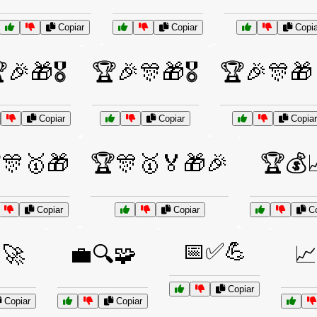
Copiar
Copiar
Copia
🎉🎁🎖️
🏆🎉🎊🎁🎖️
🏆🎉🎊🎁
Copiar
Copiar
Copiar
🎊🥇🎁
🏆🎊🥇🏅🎁🎉
🏆💰
Copiar
Copiar
Co
📅✅💪
🚀
💼🔍🧩

Copiar
Copiar
Copiar