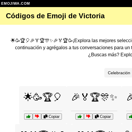
EMOJIWA.COM
Códigos de Emoji de Victoria
🌟🥳🏆🎈🎉🏅🏆🎊✨🎉🏅🏆🥳¡Explora las mejores selecci
continuación y agrégalos a tus conversaciones para un
¿Buscas más? Explor
Celebración
🌟🥳🏆🎈
🎉🏅🏆🎊✨

Copiar
Copiar