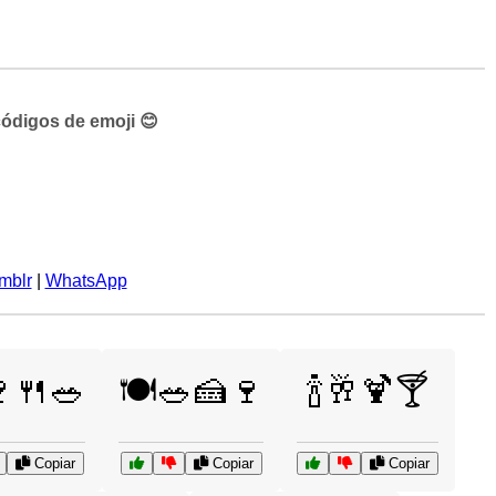
códigos de emoji 😊
mblr
|
WhatsApp
🍷🍴🥗
🍽️🥗🍰🍷
🍾🥂🍹🍸
Copiar
Copiar
Copiar