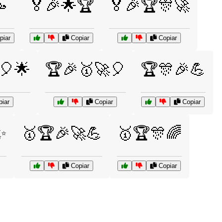

🏅🎉🌟🏆
🏅🎉🏆🎊🚀
iar
Copiar
Copiar
🎈🌟
🏆🎉🥇🚀🎈
🏆🎊🎉💪
iar
Copiar
Copiar
✨
🥇🏆🎉🚀💪
🥇🏆🎊🌈
Copiar
Copiar