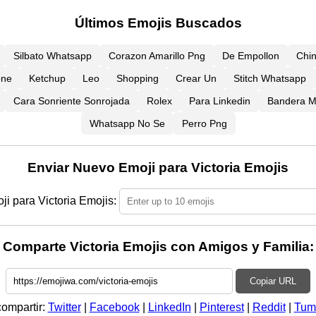
Últimos Emojis Buscados
Silbato Whatsapp
Corazon Amarillo Png
De Empollon
Chi
one
Ketchup
Leo
Shopping
Crear Un
Stitch Whatsapp
Cara Sonriente Sonrojada
Rolex
Para Linkedin
Bandera M
Whatsapp No Se
Perro Png
Enviar Nuevo Emoji para Victoria Emojis
i para Victoria Emojis:
Comparte Victoria Emojis con Amigos y Familia:
Copiar URL
compartir:
Twitter
|
Facebook
|
LinkedIn
|
Pinterest
|
Reddit
|
Tum