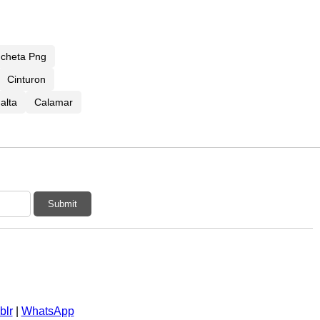
ncheta Png
Cinturon
alta
Calamar
Submit
blr
|
WhatsApp