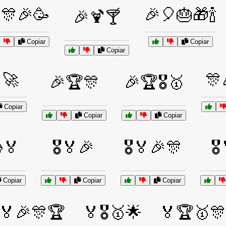
🎊🎉🥳
🎉🎈🎂🎁🍾
🎉🍹🍸
Copiar
Copiar
Copiar
🚀
🎊
🎉🏆🎊
🎉🏆🎖️🥇
Copiar
Copiar
Copiar
🏅
🎖️🏅🎉
🎖️🏅🎉🎊
🎖
Copiar
Copiar
Copiar
🏅🎉🎊🏆
🏅🎖️🥇🌟
🏅🏆🥇🎊