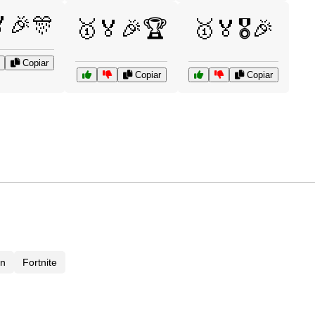
🎉🎊
🥇🏅🎉🏆
🥇🏅🎖️🎉
Copiar
Copiar
Copiar
en
Fortnite