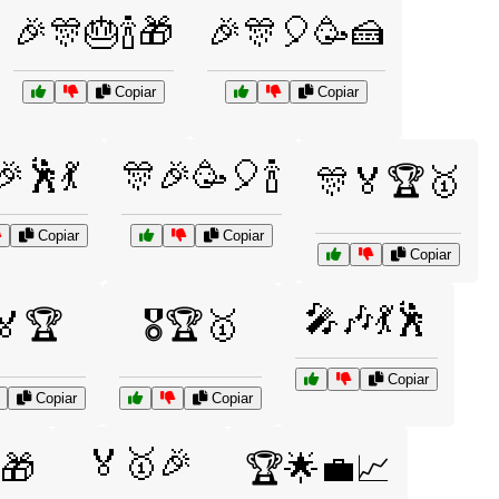
🎉🎊🎂🍾🎁
🎉🎊🎈🥳🍰
Copiar
Copiar
🎉🕺💃
🎊🎉🥳🎈🍾
🎊🏅🏆🥇
Copiar
Copiar
Copiar
🎤🎶💃🕺
️🏅🏆
🎖️🏆🥇
Copiar
Copiar
Copiar
🏅🥇🎉
🎁
🏆🌟💼📈