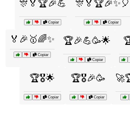
🎊🏅🏆🎉💪
🎊🏅🏆🎉✨🎈
Copiar
Copiar
🏅🎉🥇🌈✨
🏆🎉💪🥳🌟

Copiar
Copiar
🏆🎖️🌟
🏆🎖️🎉🥳
🚀
Copiar
Copiar