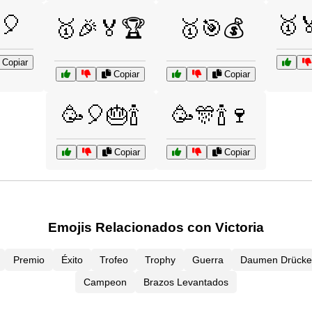
🎈
🥇
🥇🎉🏅🏆
🥇🎯💰
Copiar
Copiar
Copiar
🥳🎈🎂🍾
🥳🎊🍾🍷
Copiar
Copiar
Emojis Relacionados con Victoria
Premio
Éxito
Trofeo
Trophy
Guerra
Daumen Drück
Campeon
Brazos Levantados