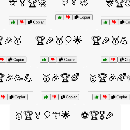
🎊🏅🚀
🎊🏅🏆🚀
🎊🏆
Copiar
Copiar
Cop
🎉🥇
🏆🎉🥇🎈🌟
🏆🎉🥇💪
Copiar
Copiar
Cop
🎉🥳💪
🥇🎉🏆🌈
🥇🏆🎉🌈
Copiar
Copiar
Copiar
🥇🏆🏅🎈🎊🌟
⚽🏆🎖️🎉