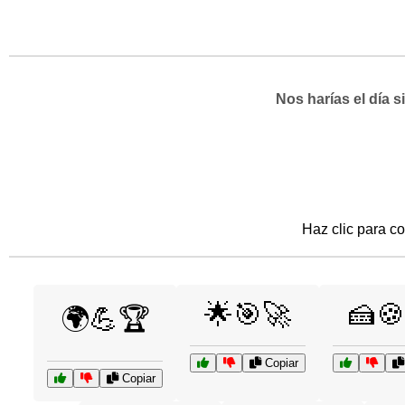
Nos harías el día 
Haz clic para co
🌟🎯🚀
🍰🍪
🌍💪🏆
Copiar
Copiar