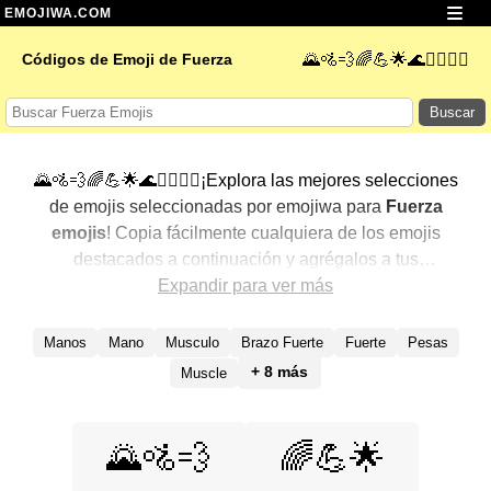
EMOJIWA.COM
Códigos de Emoji de Fuerza
🌄🚵💨🌈💪🌟🌊🏄‍♂️🏄‍♀️
Buscar
🌄🚵💨🌈💪🌟🌊🏄‍♂️🏄‍♀️¡Explora las mejores selecciones
de emojis seleccionadas por emojiwa para
Fuerza
emojis
! Copia fácilmente cualquiera de los emojis
destacados a continuación y agrégalos a tus
conversaciones para un toque personalizado. Hemos
Expandir para ver más
seleccionado una variedad de emojis relacionados,
mostrando primero los más populares. ¿Buscas más?
Manos
Mano
Musculo
Brazo Fuerte
Fuerte
Pesas
Explora otras categorías para descubrir aún más formas
+ 8 más
Muscle
de expresar
Fuerza con emojis
.
🌄🚵💨
🌈💪🌟