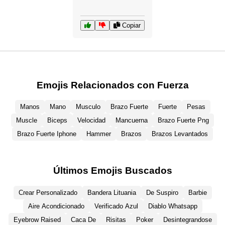
Copiar
Emojis Relacionados con Fuerza
Manos
Mano
Musculo
Brazo Fuerte
Fuerte
Pesas
Muscle
Biceps
Velocidad
Mancuerna
Brazo Fuerte Png
Brazo Fuerte Iphone
Hammer
Brazos
Brazos Levantados
Últimos Emojis Buscados
Crear Personalizado
Bandera Lituania
De Suspiro
Barbie
Aire Acondicionado
Verificado Azul
Diablo Whatsapp
Eyebrow Raised
Caca De
Risitas
Poker
Desintegrandose