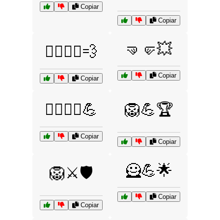
Copiar
Copiar
🤜🤛💥
🚴‍♂️🚴‍♀️💨
Copiar
Copiar
🤸‍♂️🤸‍♀️💪
🦁💪🏆
Copiar
Copiar
🦸💪🌟
🦁⚔️🛡️
Copiar
Copiar