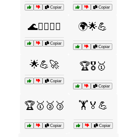
Copiar
Copiar
🌊🏄‍♂️🏄‍♀️
🌍🌟💪
Copiar
Copiar
🌟💪🚀
🏆🎖️🥇
Copiar
Copiar
🏆🥇🥈🥉
🏋️🏅💪
Copiar
Copiar