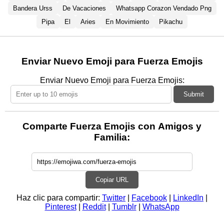
Bandera Urss
De Vacaciones
Whatsapp Corazon Vendado Png
Pipa
El
Aries
En Movimiento
Pikachu
Enviar Nuevo Emoji para Fuerza Emojis
Enviar Nuevo Emoji para Fuerza Emojis:
Submit
Comparte Fuerza Emojis con Amigos y
Familia:
Copiar URL
Haz clic para compartir:
Twitter
|
Facebook
|
LinkedIn
|
Pinterest
|
Reddit
|
Tumblr
|
WhatsApp