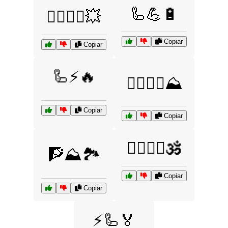
🦾💪🔋
🦸‍♂️🦸‍♀️💥
Copiar
Copiar
🦾⚡🔥
🧗‍♀️🧗‍♂️⛰️
Copiar
Copiar
🧘‍♂️🧘‍♀️🕉️
🧗⛰️🏞️
Copiar
Copiar
⚡🦾🏅