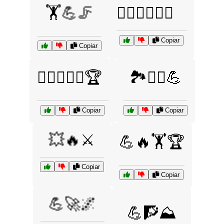
🏋️💪🦵
🏋️‍♂️🏋️‍♀️💥🔥
Copiar
Copiar
🏋️‍♂️🏋️‍♀️💪🏆
🏞️🚵‍♂️💪
Copiar
Copiar
💥🔥⚔️
💪🔥🏋️🏆
Copiar
Copiar
💪🚀🌌
💪🧗⛰️