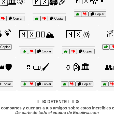
🇲🇽🐉🎇
🇽🏛️🌞
🇲🇽🏟️🎉
Copiar
Copiar
Copiar
🍹

🇲🇽🧗‍♀️🏔️
🇲🇽🪅
Copiar
Copiar
Copiar
🛡️
🏺📜🖌️
🏺🗿🏛️
👥
Copiar
Copiar
Copiar
✋🏻🛑⛔️ DETENTE ✋🏻🛑⛔️
si compartes y cuentas a tus amigos sobre estos increíbles 
De parte de todo el equipo de Emojiwa.com