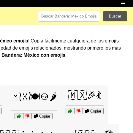
Buscar
éxico emojis
! Copia fácilmente cualquiera de los emojis
iedad de emojis relacionados, mostrando primero los más
r
Bandera: México con emojis
.

🇲🇽🎉💃
🇲🇽🍽️🍲🌶️
Copiar
Copiar