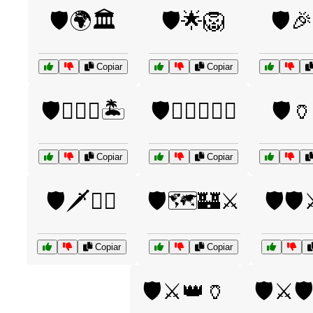
🛡️🌍🏛️
🛡️🌟🦁
🛡️
Copiar
Copiar
🛡️🏴‍☠️⚓🏝️
🛡️🏴‍☠️⚓🏴‍☠️
🛡️
Copiar
Copiar
🛡️🗡️🧙‍♂️
🛡️🗺️🏰⚔️
🛡️🛡
Copiar
Copiar
🛡️⚔️👑🏺
🛡️⚔️🛡