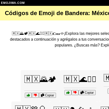
EMOJIWA.COM
Códigos de Emoji de Bandera: Méxic
🇲🇽🌄🏕️🇲🇽🌊🏄‍♂️🇲🇽🌮🌯🥙¡Explora las mejores sel
destacados a continuación y agrégalos a tus conversaci
populares. ¿Buscas más? Explo

🇲🇽🌄🏕️
🇲🇽🌊🏄‍♂️
Copiar
Copiar