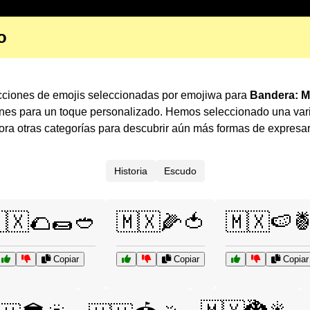
o
ecciones de emojis seleccionadas por emojiwa para
Bandera: M
ones para un toque personalizado. Hemos seleccionado una var
ra otras categorías para descubrir aún más formas de expresa
Historia
Escudo
🇽🌮🌯🥙
🇲🇽🌽🍅
🇲🇽🍉
Copiar
Copiar
Copiar