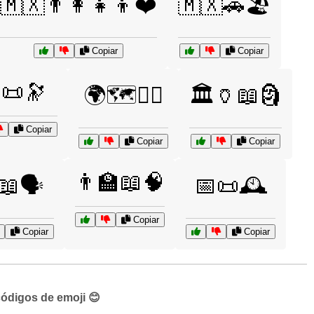
🇲🇽👨‍👩‍👧‍👦❤️
🇲🇽🚗🏖️
Copiar
Copiar
📜🔭
🌍🗺️🚶‍♂️
🏛️🏺📖🗿
Copiar
Copiar
Copiar
👨‍🏫📖🧠
📖🗣️
📅📜🕰️
Copiar
Copiar
Copiar
códigos de emoji 😊