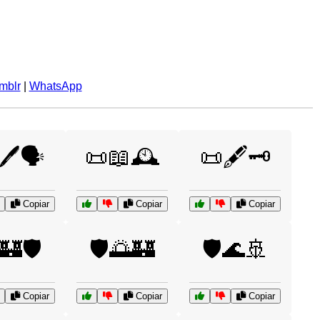
mblr
|
WhatsApp
🖊️🗣️
📜📖🕰️
📜🖋️🗝️
Copiar
Copiar
Copiar
🏰🛡️
🛡️🌅🏰
🛡️🌊🚢
Copiar
Copiar
Copiar