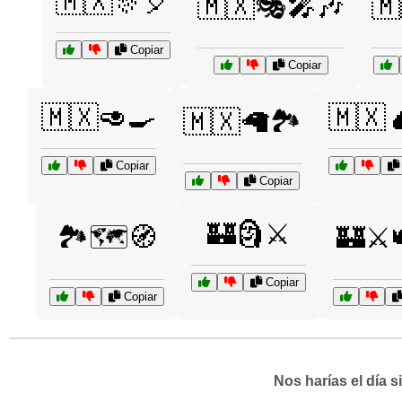
🇲🇽🎊🎈
🇲🇽🎭🎤🎶
🇲
Copiar
Copiar
🇲🇽🥑🍳
🇲🇽
🇲🇽🦙🏞️
Copiar
Copiar
🏰🗿⚔️
🏞️🗺️🧭
🏰⚔️
Copiar
Copiar
Nos harías el día 