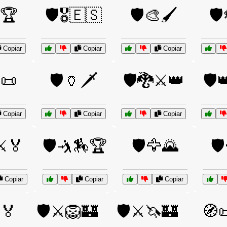
🏆
🛡️🎖️🇪🇸
🛡️🎨🖌️
🛡
Copiar
Copiar
Copiar
📜
🛡️🏺🗡️
🛡️🐉⚔️👑
🛡️
Copiar
Copiar
Copiar
️⚔️🏅
🛡️🤺🏇🏆
🛡️🦅🌄
🛡
Copiar
Copiar
Copiar
️🏅
🛡️⚔️🦁🏰
🛡️⚔️🦄🏰
🧭