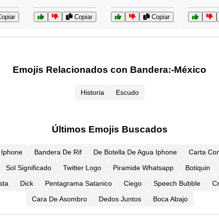
opiar
Copiar
Copiar
Emojis Relacionados con Bandera:-México
Historia
Escudo
Últimos Emojis Buscados
 Iphone
Bandera De Rif
De Botella De Agua Iphone
Carta Co
Sol Significado
Twitter Logo
Piramide Whatsapp
Botiquin
sta
Dick
Pentagrama Satanico
Ciego
Speech Bubble
C
Cara De Asombro
Dedos Juntos
Boca Abajo