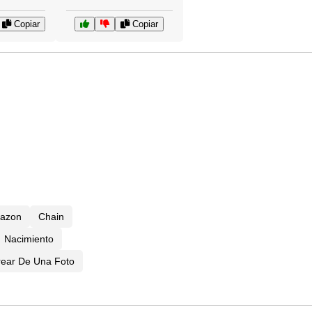
Copiar
Copiar
razon
Chain
Nacimiento
rear De Una Foto