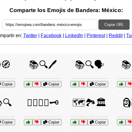
Comparte los Emojis de Bandera: México:
Copiar URL
mpartir en:
Twitter
|
Facebook
|
LinkedIn
|
Pinterest
|
Reddit
|
Tu
🧭
📚🔍🖊️
📚🔍🗣️
📚
Copiar
Copiar
Copiar
🔍
🕵️‍♂️🔎📜🗝️
🗺️🏞️🏛️
🗿
Copiar
Copiar
Copiar