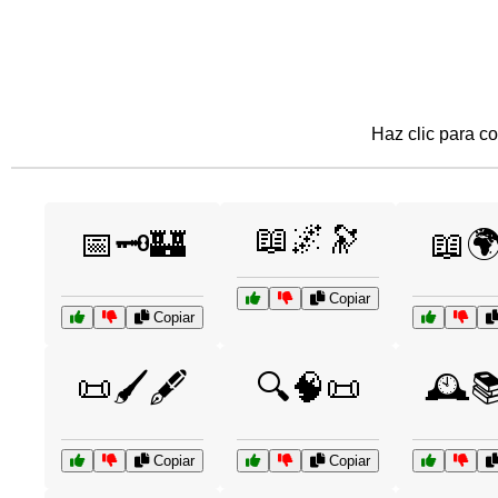
Haz clic para co
📖🌌🔭
📅🗝️🏰
📖
Copiar
Copiar
📜🖌️🖋️
🔍🧠📜
🕰️
Copiar
Copiar