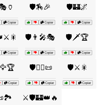
️🎭🏺
🛡️🏇🎉
🛡️🏰🌌
Copiar
Copiar
Copiar
👑⚔️🎇
🛡️👨‍🎤🎭
🛡️🗡️🏆
Copiar
Copiar
Copiar
️🦅🏆
🛡️🧙‍♂️📜
🛡️⚔️🎇
Copiar
Copiar
Copiar
🏞️
⚔️🛡️🏰👑🔥