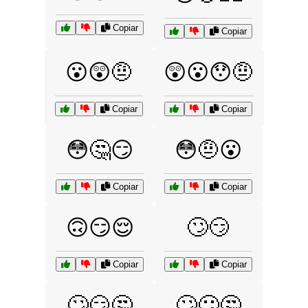
Copiar
Copiar
😮😲🤨
😲😮😯🤨
Copiar
Copiar
😳🤔😏
😳🤨😮
Copiar
Copiar
🙃😏😌
🙄😏
Copiar
Copiar
🙄😏🤔
🙄😕🤔