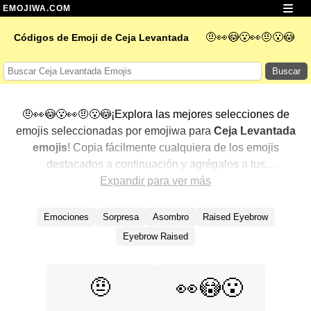
EMOJIWA.COM
🤨👀😳😮👀🤨😮😳
Códigos de Emoji de Ceja Levantada
Buscar
🤨👀😳😮👀🤨😮😳¡Explora las mejores selecciones de
emojis seleccionadas por emojiwa para
Ceja Levantada
emojis
! Copia fácilmente cualquiera de los emojis
destacados a continuación y agrégalos a tus
conversaciones para un toque personalizado. Hemos
Expandir para ver más
seleccionado una variedad de emojis relacionados,
mostrando primero los más populares. ¿Buscas más?
Emociones
Sorpresa
Asombro
Raised Eyebrow
Explora otras categorías para descubrir aún más formas
Eyebrow Raised
de expresar
Ceja Levantada con emojis
.
🤨
👀😳😮