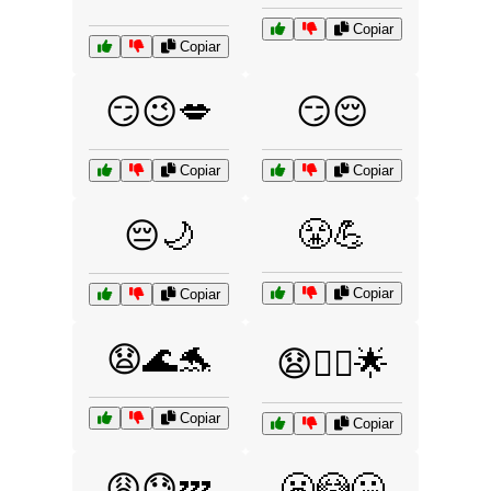
Copiar
Copiar
😏😉💋
😏😌
Copiar
Copiar
😤💪
😔🌙
Copiar
Copiar
😧🌊🐬
😧🧚‍♀️🌟
Copiar
Copiar
😩😓💤
😬😳🤐