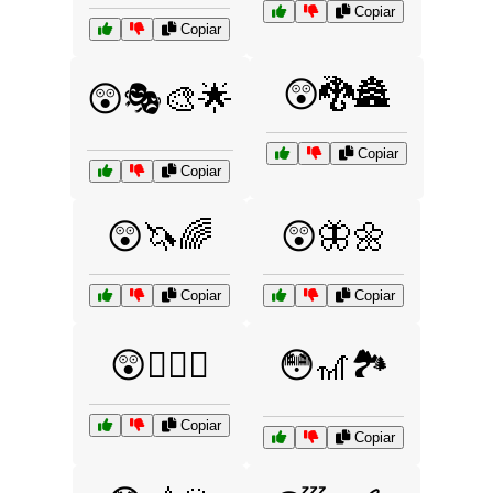
Copiar
Copiar
😲🐉🏯
😲🎭🎨🌟
Copiar
Copiar
😲🦄🌈
😲🦋🌼
Copiar
Copiar
😲🧙‍♂️✨
😳🎢🏞️
Copiar
Copiar