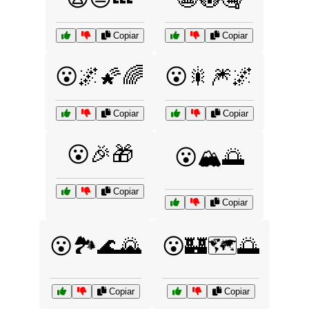
Copiar
Copiar
😮🌌🌠🌈
😮🎇🎆🌌
Copiar
Copiar
😮🎉🎁
😮🏔️🌅
Copiar
Copiar
😮🏞️🌊🌄
😮🏰🗺️🌅
Copiar
Copiar