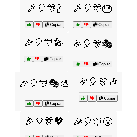
🎉🎈🎊🍾
🎉🎈🎊🎂
Copiar
Copiar
🎉🎈🎊🎤
🎉🎈🎊🎭
Copiar
Copiar
🎉🎈🎊🎶
🎉🎈🎊🎭🎨
Copiar
Copiar
🎉🎈🎊💖
🎉🎈🎊😮