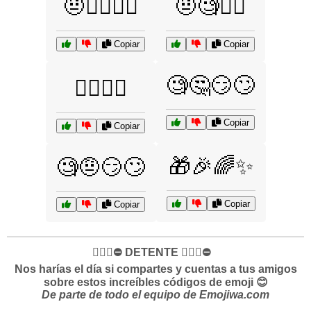
🤨🤷‍♂️🤷‍♀️
🤨🧐🕵️‍♂️
Copiar
Copiar
🧐🤔😏🙄
🤷‍♂️🤷‍♀️
Copiar
Copiar
🎁🎉🌈✨
🧐🤨😏🙄
Copiar
Copiar
✋🏻🛑⛔️ DETENTE ✋🏻🛑⛔️
Nos harías el día si compartes y cuentas a tus amigos
sobre estos increíbles códigos de emoji 😊
De parte de todo el equipo de Emojiwa.com