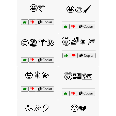
🤩🎊
🤩🎨🖌️
Copiar
Copiar
🤯🌈🎇🎆
🤩🏖️🌴🌺
Copiar
Copiar
🤯🎇💫
🤯🏰🗺️
Copiar
Copiar
🥳🎉🎈
🥺💔