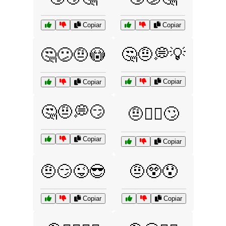
Copiar
Copiar
🤔🤨💭💡
🤔😕🤨😳
Copiar
Copiar
🤔🤨💭😏
🤨💁‍♀️🙄
Copiar
Copiar
🤨😏😜😎
🤨😲😯
Copiar
Copiar