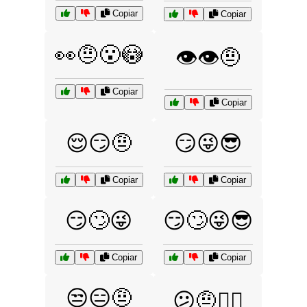
Copiar
Copiar
👀🤨😮😳
👁️👁️🤨
Copiar
Copiar
😌😏🤨
😏😜😎
Copiar
Copiar
😏🙄😜
😏🙄😜😎
Copiar
Copiar
😒😑🤨
😕🤨💁‍♂️