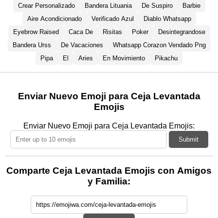
Crear Personalizado
Bandera Lituania
De Suspiro
Barbie
Aire Acondicionado
Verificado Azul
Diablo Whatsapp
Eyebrow Raised
Caca De
Risitas
Poker
Desintegrandose
Bandera Urss
De Vacaciones
Whatsapp Corazon Vendado Png
Pipa
El
Aries
En Movimiento
Pikachu
Enviar Nuevo Emoji para Ceja Levantada
Emojis
Enviar Nuevo Emoji para Ceja Levantada Emojis:
Submit
Comparte Ceja Levantada Emojis con Amigos
y Familia: