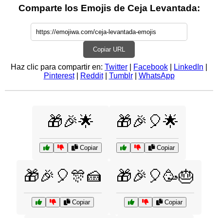
Comparte los Emojis de Ceja Levantada:
Copiar URL
Haz clic para compartir en:
Twitter
|
Facebook
|
LinkedIn
|
Pinterest
|
Reddit
|
Tumblr
|
WhatsApp
🎁🎉🌟
🎁🎉🎈🌟
Copiar
Copiar
🎁🎉🎈🎊🍰
🎁🎉🎈🥳🎂
Copiar
Copiar