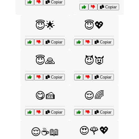
Copiar
Copiar
😇🌟
😇💖
Copiar
Copiar
😇🙏
😈👿
Copiar
Copiar
😋🍰
😌🌈
Copiar
Copiar
😍🌹💖
😌☕📖