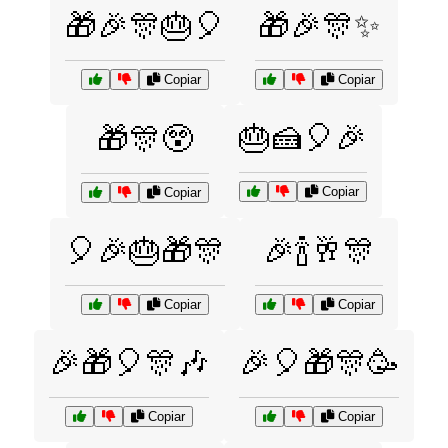
🎁🎉🎊🎂🎈
🎁🎉🎊✨
Copiar
Copiar
🎂🍰🎈🎉
🎁🎊😲
Copiar
Copiar
🎈🎉🎂🎁🎊
🎉🍾🥂🎊
Copiar
Copiar
🎉🎁🎈🎊🎶
🎉🎈🎁🎊🥳
Copiar
Copiar