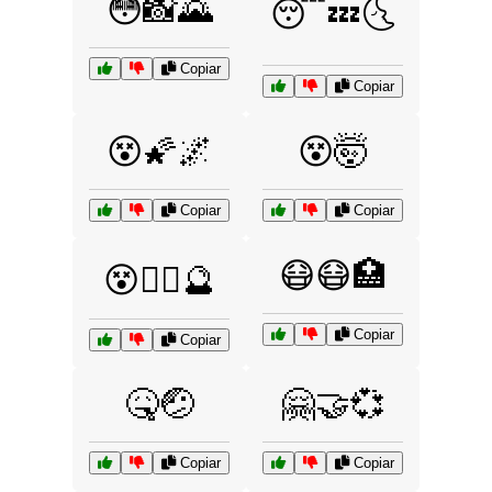
😳📸🌄
😴💤🌜
Copiar
Copiar
😵🌠🌌
😵🤯
Copiar
Copiar
😷😷🏥
😵🧙‍♂️🔮
Copiar
Copiar
🤒🤕
🤗🤝💞
Copiar
Copiar