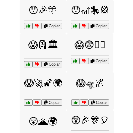
😯🎉🎊
😯🎢🎠🎡
Copiar
Copiar
😱🗿🏛️
😱😨🏃‍♂️
Copiar
Copiar
😱🚀🌠🌍
😱🛸🌌
Copiar
Copiar
😲🎉🎊🎈
😲🌋🌍