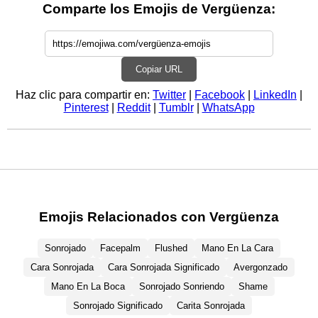
Comparte los Emojis de Vergüenza:
Copiar URL
Haz clic para compartir en:
Twitter
|
Facebook
|
LinkedIn
|
Pinterest
|
Reddit
|
Tumblr
|
WhatsApp
Emojis Relacionados con Vergüenza
Sonrojado
Facepalm
Flushed
Mano En La Cara
Cara Sonrojada
Cara Sonrojada Significado
Avergonzado
Mano En La Boca
Sonrojado Sonriendo
Shame
Sonrojado Significado
Carita Sonrojada