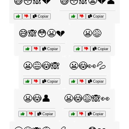
😅😳🙈💔
😅😳🙈😬💔👤
Copiar
Copiar
😅🙈😳😬💔
😬😅
Copiar
Copiar
😬😅😳🙈
😬😳👀💦
Copiar
Copiar
😬😳👤
😬😳😅🙈👀
Copiar
Copiar