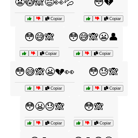
😬😳🙈😅👀💦
😳💔
Copiar
Copiar
😳😅🙈
😳😅🙈😬👤
Copiar
Copiar
😳😅🙈😬💔👀
😳😓🙈
Copiar
Copiar
😳😬😓🙈
😳🙈
Copiar
Copiar