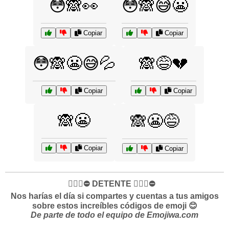
😳🙈👀
😳🙈😅😬
Copiar
Copiar
😳🙈😬😅💦
🙈😅💔
Copiar
Copiar
🙈😬
🙈😬😅
Copiar
Copiar
✋🏻🛑⛔️ DETENTE ✋🏻🛑⛔️
Nos harías el día si compartes y cuentas a tus amigos
sobre estos increíbles códigos de emoji 😊
De parte de todo el equipo de Emojiwa.com