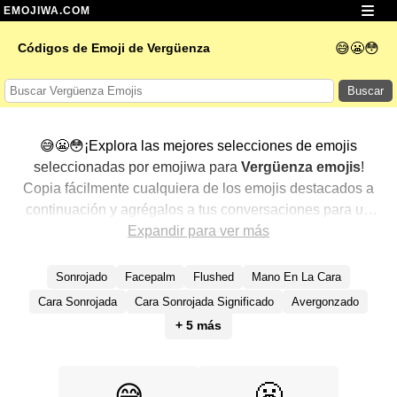
EMOJIWA.COM
😅😬😳
Códigos de Emoji de Vergüenza
Buscar
😅😬😳¡Explora las mejores selecciones de emojis
seleccionadas por emojiwa para
Vergüenza emojis
!
Copia fácilmente cualquiera de los emojis destacados a
continuación y agrégalos a tus conversaciones para un
toque personalizado. Hemos seleccionado una variedad
Expandir para ver más
de emojis relacionados, mostrando primero los más
populares. ¿Buscas más? Explora otras categorías para
Sonrojado
Facepalm
Flushed
Mano En La Cara
descubrir aún más formas de expresar
Vergüenza con
Cara Sonrojada
Cara Sonrojada Significado
Avergonzado
emojis
.
+ 5 más
😬
😅