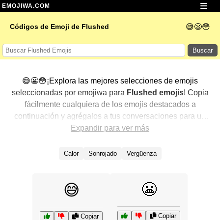
EMOJIWA.COM
😅😬😳
Códigos de Emoji de Flushed
Buscar
😅😬😳¡Explora las mejores selecciones de emojis
seleccionadas por emojiwa para
Flushed emojis
! Copia
fácilmente cualquiera de los emojis destacados a
continuación y agrégalos a tus conversaciones para un
toque personalizado. Hemos seleccionado una variedad
Expandir para ver más
de emojis relacionados, mostrando primero los más
populares. ¿Buscas más? Explora otras categorías para
Calor
Sonrojado
Vergüenza
descubrir aún más formas de expresar
Flushed con
emojis
.
😬
😅
Copiar
Copiar