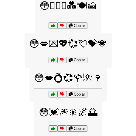
😳👩‍❤️‍👨💑🍽️🍰
Copiar
😳💋💌💖💞💘💝💗
Copiar
😳💋💍💞🌹🌺🍷
Copiar
😳💓🎆🎇🌌🌅
Copiar