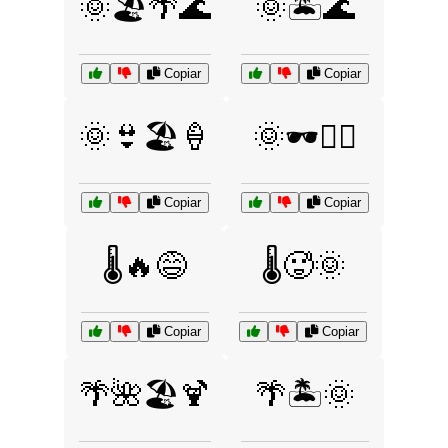
🌞🏖️🌴🌊
🌞🏝️🌊
Copiar
Copiar
🌞👙🏖️🍦
🌞🕶️🏄‍♀️
Copiar
Copiar
🌡️🔥😅
🌡️🥵🌞
Copiar
Copiar
🌴🌺🏖️🍹
🌴🏝️🌞