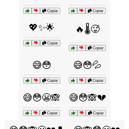
Copiar
Copiar
💖✨🌟
🔥🌡️🥵
Copiar
Copiar
😅😳
😅😳💦
Copiar
Copiar
😅😳😬🙈
😅😳🙈💔
Copiar
Copiar