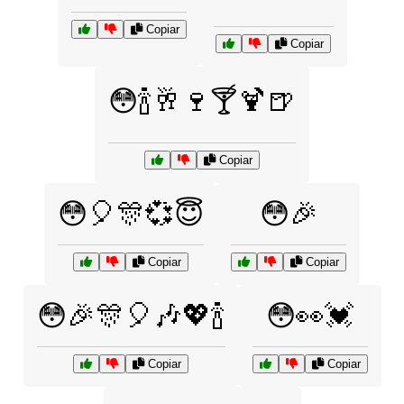
Copiar
Copiar
😳🍾🥂🍷🍸🍹🍺
Copiar
😳🎈🎊💞😇
😳🎉
Copiar
Copiar
😳🎉🎊🎈🎶💖🍾
😳👀💓
Copiar
Copiar