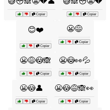
😅😳🙈😬💔👤
😅🙈😳😬💔
Copiar
Copiar
😬😅
😊❤️
Copiar
Copiar
😬😅😳🙈
😬😳👀💦
Copiar
Copiar
😬😳👤
😬😳😅🙈👀
Copiar
Copiar