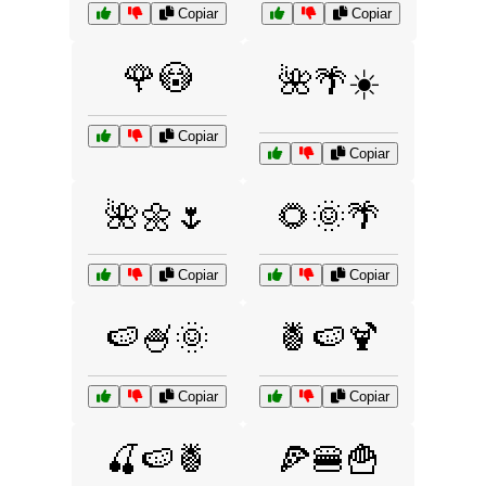
Copiar
Copiar
🌹😳
🌺🌴☀️
Copiar
Copiar
🌺🌼🌷
🌻🌞🌴
Copiar
Copiar
🍉🍧🌞
🍍🍉🍹
Copiar
Copiar
🍒🍉🍍
🍕🍔🍟