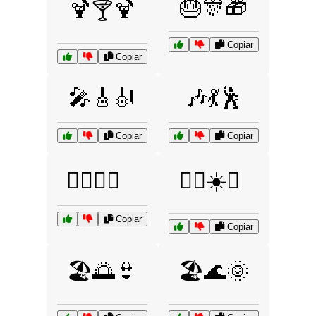
🎂🎊🎁
🍹🍸🍹
Copiar
Copiar
🎤🎸🎻
🎶💃🕺
Copiar
Copiar
🏄‍♂️🌊🌞
🏄‍♂️☀️🌊
Copiar
Copiar
🏖️🌅👙
🏖️🌊🌞