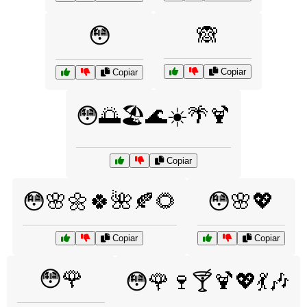
🙈
😳
Copiar
Copiar
😳🌅🏖️🌊☀️🌴🍹
Copiar
😳🌸🌼🍀🌺🍂🌻
😳🌸💖
Copiar
Copiar
😳🌹
😳🌹🍷🍸🍹💖💃🎶