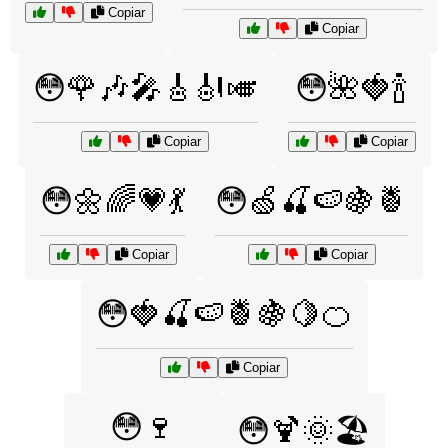
Copiar
Copiar
😳🌹🎶🎤🎸🎻🎺
😳🌺🍓🍾
Copiar
Copiar
😳🌼🌈💗💃
😳🍏🍒🍉🍇🍍
Copiar
Copiar
😳🍓🍒🍉🍍🍇🍋🍊
Copiar
😳🍷
😳🍹🌞🏖️