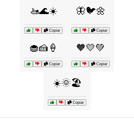
🚤🌊☀️
🦋🐦🌼
Copiar
Copiar
🧁🍰🍦
🧡💛💚
Copiar
Copiar
☀️🌞🏖️
Copiar