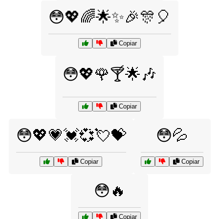
😳💖🌈🌟✨🎉🎊🎈
Copiar
😳💖🌹🍸🌟🎶
Copiar
😳💖💗💓💞💘💝
😳💦
Copiar
Copiar
😳🔥
Copiar