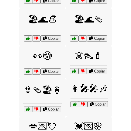
Copiar
Copiar
🏖️🌊👒
🏖️🌊🩴
Copiar
Copiar
👗👠💄
👀😳
Copiar
Copiar
👩‍🎤🎤🎶
👙🩴🏖️🍦
Copiar
Copiar
💋💌💘
💓💌🌸