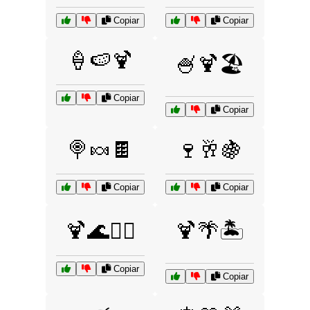
Copiar
Copiar
🍦🍉🍹
🍧🍹🏖️
Copiar
Copiar
🍭🍬🍫
🍷🥂🍇
Copiar
Copiar
🍹🌊🏄‍♀️
🍹🌴🏝️
Copiar
Copiar