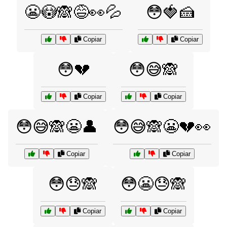
😬😳🙈😅👀💦
😳🍓🍰
Copiar
Copiar
😳💔
😳😅🙈
Copiar
Copiar
😳😅🙈😬👤
😳😅🙈😬💔👀
Copiar
Copiar
😳😓🙈
😳😬😓🙈
Copiar
Copiar