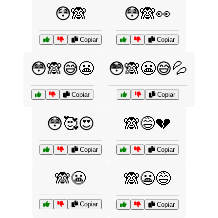
😳🙈
😳🙈👀
Copiar
Copiar
😳🙈😅😬
😳🙈😬😅💦
Copiar
Copiar
😳🥰😍
🙈😅💔
Copiar
Copiar
🙈😬
🙈😬😅
Copiar
Copiar