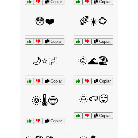
Copiar
Copiar
😳❤️
🌈☀️🌻
Copiar
Copiar
🌙⭐🌌
🌞🌊🏖️
Copiar
Copiar
🌞🍉🥵
🌞🌡️😎
Copiar
Copiar