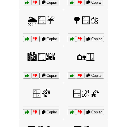
Copiar
Copiar
🌦️🪟☔
🌳🪟🌼
Copiar
Copiar
🏙️🪟🌇
🏡🪟
Copiar
Copiar
🪟🌈
🪟🌌🌠
Copiar
Copiar