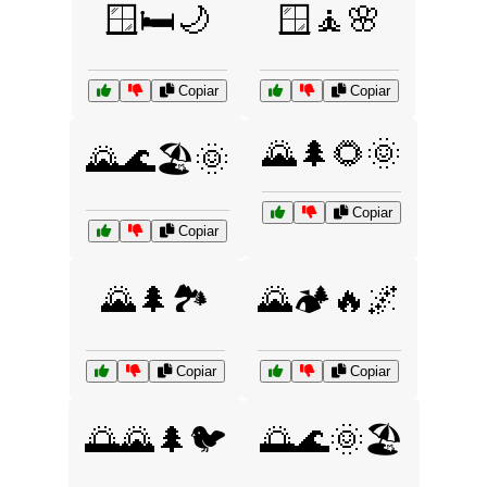
🪟🛏️🌙
🪟🧘🌸
Copiar
Copiar
🌄🌲🌻🌞
🌄🌊🏖️🌞
Copiar
Copiar
🌄🌲🏞️
🌄🏕️🔥🌌
Copiar
Copiar
🌅🌄🌲🐦
🌅🌊🌞🏖️