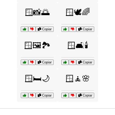
🪟📸🌅
🪟🕊️🌈
Copiar
Copiar
🪟🖼️🏞️
🪟🛋️🕯️
Copiar
Copiar
🪟🛏️🌙
🪟🧘🌸
Copiar
Copiar