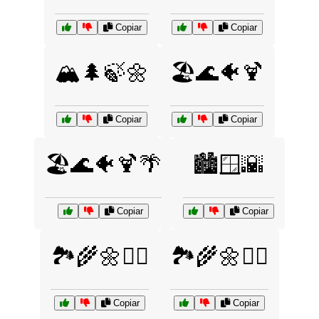
Copiar
Copiar
🏔️🌲🍃🌼
🏖️🌊🐠🍹
Copiar
Copiar
🏖️🌊🐠🍹🌴
🏙️🪟🌇
Copiar
Copiar
🏞️🌾🌼🚴‍♂️
🏞️🌾🌼🚶‍♀️
Copiar
Copiar