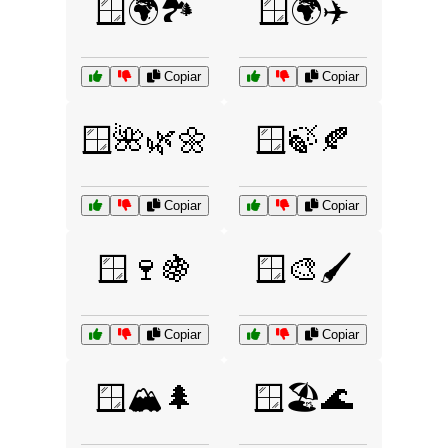
🪟🌍🏞️
🪟🌍✈️
Copiar
Copiar
🪟🌺🌿🌼
🪟🍃🍂
Copiar
Copiar
🪟🍷🍇
🪟🎨🖌️
Copiar
Copiar
🪟🏔️🌲
🪟🏖️🌊