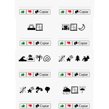
Copiar
Copiar
🌅🪟
🌆🪟🌙
Copiar
Copiar
🌊🏝️🌴🐚
🌌🌠🌲🏕️
Copiar
Copiar
🌌🌠🏞️🌳
🌦️🪟☔
Copiar
Copiar