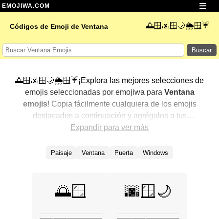
EMOJIWA.COM
🌅🪟🌆🪟🌙🌦️🪟☔
Códigos de Emoji de Ventana
Buscar
🌅🪟🌆🪟🌙🌦️🪟☔¡Explora las mejores selecciones de
emojis seleccionadas por emojiwa para
Ventana
emojis
! Copia fácilmente cualquiera de los emojis
destacados a continuación y agrégalos a tus
conversaciones para un toque personalizado. Hemos
Expandir para ver más
seleccionado una variedad de emojis relacionados,
mostrando primero los más populares. ¿Buscas más?
Paisaje
Ventana
Puerta
Windows
Explora otras categorías para descubrir aún más formas
de expresar
Ventana con emojis
.
🌅🪟
🌆🪟🌙