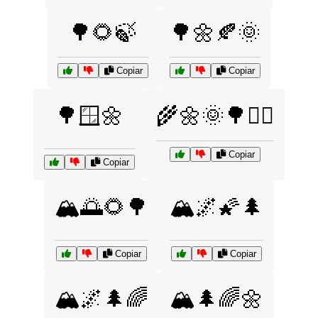
🌳🌻🍃
🌳🌼🍂🌞
Copiar
Copiar
🌳🪟🌼
🌾🌼🌞🌳🚶‍♂️
Copiar
Copiar
🏔️🌅🌻🌳
🏔️🌌🌠🌲
Copiar
Copiar
🏔️🌌🌲🌈
🏔️🌲🌈🌼