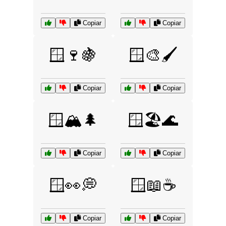
Copiar
Copiar
🪟🍷🍇
🪟🎨🖌️
Copiar
Copiar
🪟🏔️🌲
🪟🏖️🌊
Copiar
Copiar
🪟👀💭
🪟📖☕
Copiar
Copiar