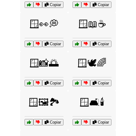
Copiar
Copiar
🪟👀💭
🪟📖☕
Copiar
Copiar
🪟📸🌅
🪟🕊️🌈
Copiar
Copiar
🪟🖼️🏞️
🪟🛋️🕯️
Copiar
Copiar