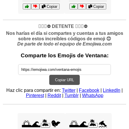
Copiar
Copiar
✋🏻🛑⛔️ DETENTE ✋🏻🛑⛔️
Nos harías el día si compartes y cuentas a tus amigos
sobre estos increíbles códigos de emoji 😊
De parte de todo el equipo de Emojiwa.com
Comparte los Emojis de Ventana:
Copiar URL
Haz clic para compartir en:
Twitter
|
Facebook
|
LinkedIn
|
Pinterest
|
Reddit
|
Tumblr
|
WhatsApp
🌅🌊🏝️🐦
🌅🌊🏝️🐬