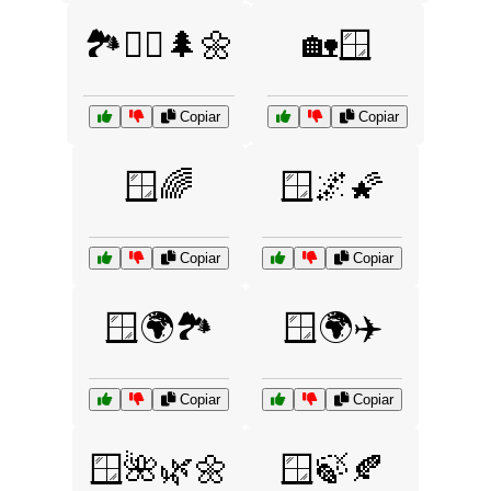
🏞️🚶‍♂️🌲🌼
🏡🪟
Copiar
Copiar
🪟🌈
🪟🌌🌠
Copiar
Copiar
🪟🌍🏞️
🪟🌍✈️
Copiar
Copiar
🪟🌺🌿🌼
🪟🍃🍂