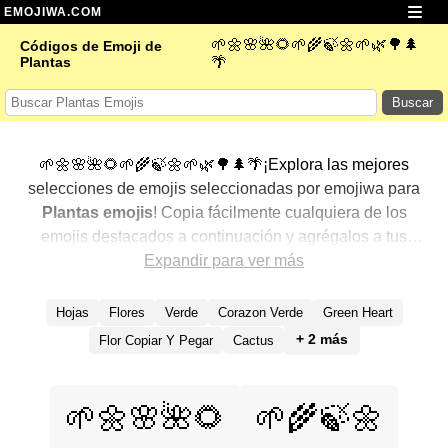
EMOJIWA.COM
🌱🌼🌸🌺🌻🌱🌾🍃🌼🌱🌿🌳🌲
Códigos de Emoji de
Plantas
🌴
Buscar
🌱🌼🌸🌺🌻🌱🌾🍃🌼🌱🌿🌳🌲🌴¡Explora las mejores
selecciones de emojis seleccionadas por emojiwa para
Plantas emojis
! Copia fácilmente cualquiera de los
emojis destacados a continuación y agrégalos a tus
conversaciones para un toque personalizado. Hemos
Expandir para ver más
seleccionado una variedad de emojis relacionados,
mostrando primero los más populares. ¿Buscas más?
Hojas
Flores
Verde
Corazon Verde
Green Heart
Explora otras categorías para descubrir aún más formas
+ 2 más
Flor Copiar Y Pegar
Cactus
de expresar
Plantas con emojis
.
🌱🌼🌸🌺🌻
🌱🌾🍃🌼