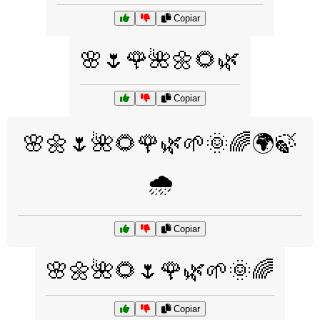
Copiar
🌸🌷🌹🌺🌼🌻🌿
Copiar
🌸🌼🌷🌺🌻🌹🌿🌱🌞🌈🌍🍃
🌧️
Copiar
🌸🌼🌺🌻🌷🌹🌿🌱🌞🌈
Copiar