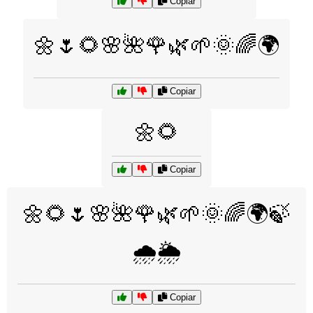
Copiar
🌼🌷🌻🌸🌺🌹🌿🌱🌞🌈🌍
Copiar
🌼🌻
Copiar
🌼🌻🌷🌸🌺🌹🌿🌱🌞🌈🌍🍃
🌧️🌦️
Copiar