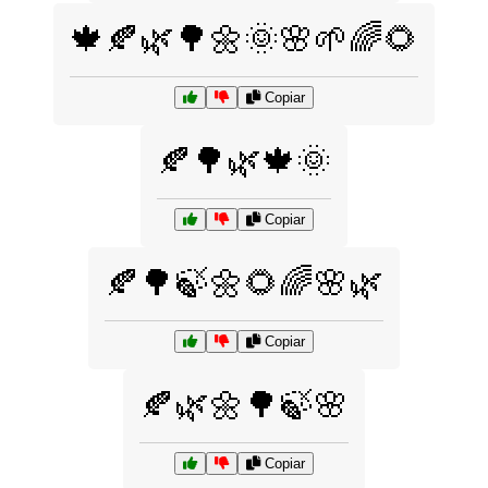
🍁🍂🌿🌳🌼🌞🌸🌱🌈🌻
Copiar
🍂🌳🌿🍁🌞
Copiar
🍂🌳🍃🌼🌻🌈🌸🌿
Copiar
🍂🌿🌼🌳🍃🌸
Copiar