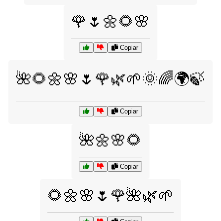
🌹🌷🌼🌻🌸
Copiar
🌺🌻🌼🌸🌷🌹🌿🌱🌞🌈🌍🍃
Copiar
🌺🌼🌸🌻
Copiar
🌻🌼🌸🌷🌹🌺🌿🌱