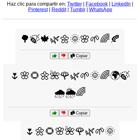
Haz clic para compartir en:
Twitter
|
Facebook
|
LinkedIn
|
Pinterest
|
Reddit
|
Tumblr
|
WhatsApp
🌳🍃🍁🌿🌼🌞🌸🌱🌈🍂
Copiar
🌷🌸🌻🌼🌺🌹🌿🌱🌞🌈🌍🍃
🌧️🌦️🌈
Copiar
🌷🌼🌻🌸🌺🌹🌿🌱🌞