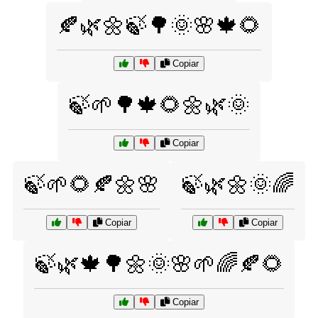
🍂🌿🌼🍃🌳🌞🌸🍁🌻
Copiar
🍃🌱🌳🍁🌻🌼🌿🌞
Copiar
🍃🌱🌻🍂🌼🌸
🍃🌿🌼🌞🌈
Copiar
Copiar
🍃🌿🍁🌳🌼🌞🌸🌱🌈🍂🌻
Copiar