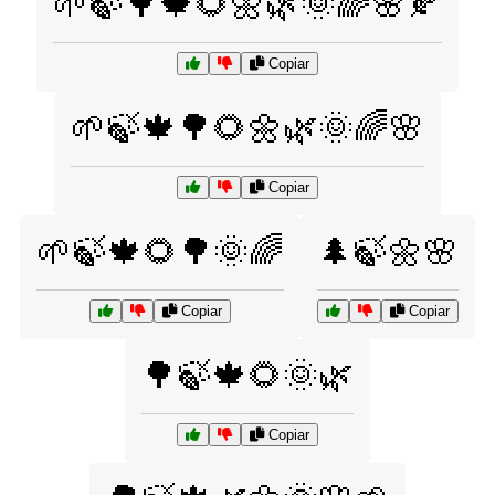
🌱🍃🌳🍁🌻🌼🌿🌞🌈🌸🍂
Copiar
🌱🍃🍁🌳🌻🌼🌿🌞🌈🌸
Copiar
🌱🍃🍁🌻🌳🌞🌈
🌲🍃🌼🌸
Copiar
Copiar
🌳🍃🍁🌻🌞🌿
Copiar