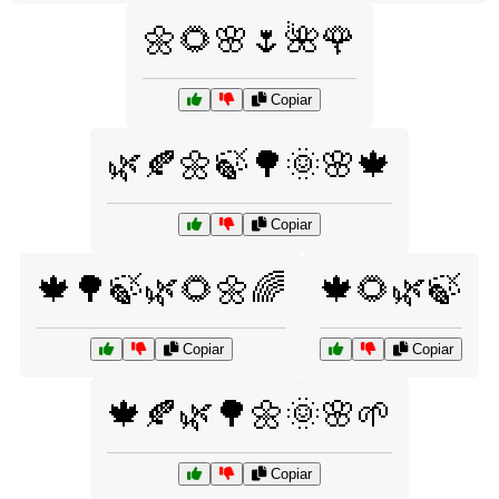
🌼🌻🌸🌷🌺🌹
Copiar
🌿🍂🌼🍃🌳🌞🌸🍁
Copiar
🍁🌳🍃🌿🌻🌼🌈
🍁🌻🌿🍃
Copiar
Copiar
🍁🍂🌿🌳🌼🌞🌸🌱
Copiar