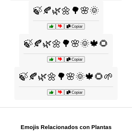
🍃🍂🌿🌼🌳🌸🌞
Copiar
🍃🍂🌿🌼🌳🌸🌞🍁🌻
Copiar
🍃🍂🌿🌼🌳🌸🌞🍁🌻🌱
Copiar
Emojis Relacionados con Plantas