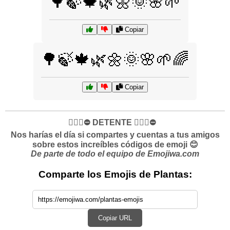
🌳🍃🍁🌿🌼🌞🌸🌱
Copiar
🌳🍃🍁🌿🌼🌞🌸🌱🌈
Copiar
✋🏻🛑⛔️ DETENTE ✋🏻🛑⛔️
Nos harías el día si compartes y cuentas a tus amigos
sobre estos increíbles códigos de emoji 😊
De parte de todo el equipo de Emojiwa.com
Comparte los Emojis de Plantas:
Copiar URL