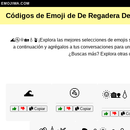
EMOJIWA.COM
Códigos de Emoji de De Regadera De
🌊🚰🌞🏡💧🪴¡Explora las mejores selecciones de emojis
a continuación y agrégalos a tus conversaciones para u
¿Buscas más? Explora otras c
🌊
🚰
🌞🏡💧
Copiar
Copiar
Co