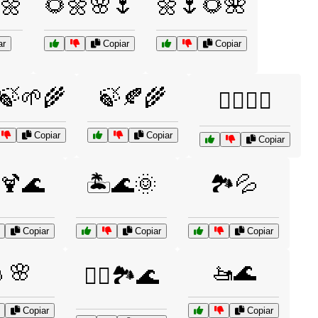
🌼
🌻🌼🌸🌷
🌼🌷🌻🌺
ar
Copiar
Copiar
🍃🌱🌾
🍃🍂🌾
🏄‍♀️🌊🌞
Copiar
Copiar
Copiar
️🍹🌊
🏝️🌊🌞
🏞️💦
Copiar
Copiar
Copiar
🌸
🚤🌊
🚣‍♀️🏞️🌊
Copiar
Copiar