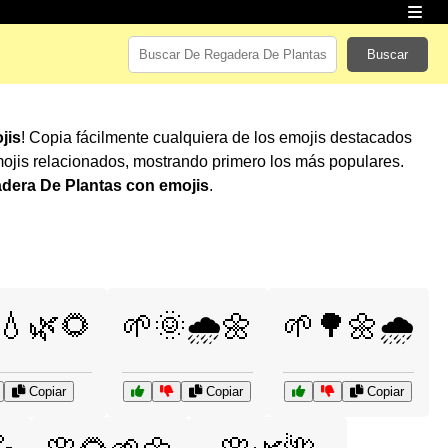
Buscar
jis
! Copia fácilmente cualquiera de los emojis destacados
ojis relacionados, mostrando primero los más populares.
dera De Plantas con emojis
.
💧🌿🌻
🌱🌞🌧️🌼
🌱🌳🌼🌧️
Copiar
Copiar
Copiar