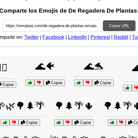
Comparte los Emojis de De Regadera De Plantas
Copiar URL
mpartir en:
Twitter
|
Facebook
|
LinkedIn
|
Pinterest
|
Reddit
|
Tu
🌊🐠
🌊🐬
‍♂️

Copiar
Copiar
Copiar
🌱🌿🌳🌲🌴
🌳🌲🌴🌵
🌳🌲🌴
Copiar
Copiar
Co