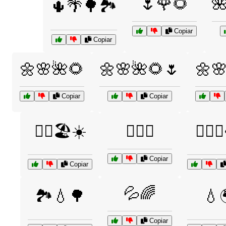
🌷🌹🌻

🌵🌴🌳🏞️
Copiar
Copiar
🌼🌸🌺🌻
🌼🌸🌺🌻🌷
🌼
Copiar
Copiar
🏊‍♀️🏖️☀️
🏊‍♂️🌊
🏊‍♂️
Copiar
Copiar
💦🌈
🏞️💧🌳
💧
Copiar