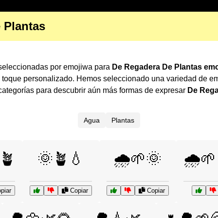
 Plantas
 seleccionadas por emojiwa para
De Regadera De Plantas emo
n toque personalizado. Hemos seleccionado una variedad de em
ategorías para descubrir aún más formas de expresar
De Rega
Agua
Plantas
🪴
🌞🪴💧
🌧️🌱🌞
🌧️
piar
Copiar
Copiar