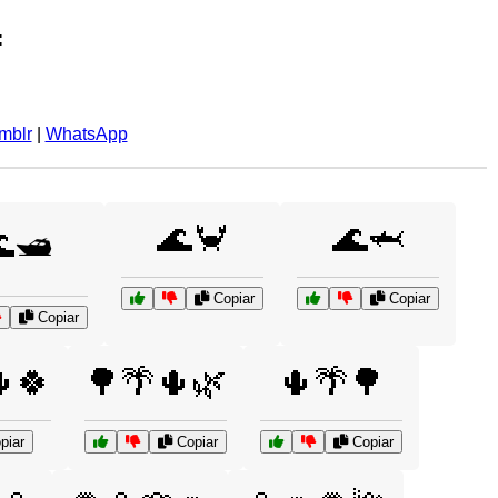
:
mblr
|
WhatsApp
🌊🦀
🌊🦈
🛥️
Copiar
Copiar
Copiar
🍀
🌳🌴🌵🌿
🌵🌴🌳
piar
Copiar
Copiar