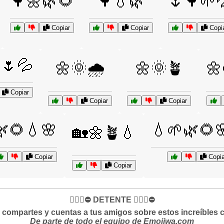
🌳🌼🌿🌻
🌳💧🌿
🌷🌳🌱
Copiar
Copiar
Copi
🌷💦
🌼🌞🌧️
🌼🌞🪴
🌼
Copiar
Copiar
Copiar
🌿🌻💧🌸
💧🌱🌿🌻
🏡🌼🪴💧
Copiar
Copia
Copiar
✋🏻🛑⛔️ DETENTE ✋🏻🛑⛔️
si compartes y cuentas a tus amigos sobre estos increíbles 
De parte de todo el equipo de Emojiwa.com