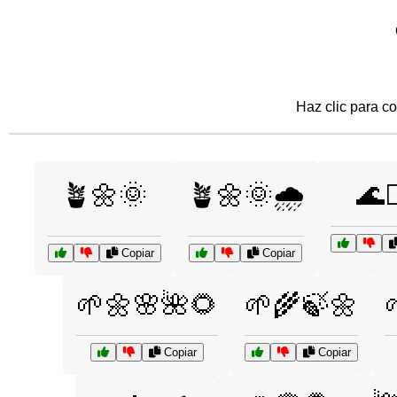
Haz clic para co
🪴🌼🌞
🪴🌼🌞🌧️
🌊🏄
Copiar
Copiar
🌱🌼🌸🌺🌻
🌱🌾🍃🌼
Copiar
Copiar