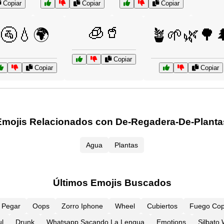
Copiar
Copiar
Copiar
🧊🥤
🚰💧🌍
🪴🌱🌿🌳
Copiar
Copiar
Copiar
Emojis Relacionados con De-Regadera-De-Planta
Agua
Plantas
Últimos Emojis Buscados
Y Pegar
Oops
Zorro Iphone
Wheel
Cubiertos
Fuego Cop
l
Drunk
Whatsapp Sacando La Lengua
Emotions
Silbato