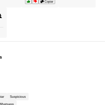
Copiar

s
iar
Suspicious
 Whatsapp