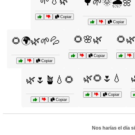
🌱💧🌿
🌳🌱🌞🌧️🌼
Copiar
Copiar
🌻🌸🌿
🌻
🌻🌍🌿🌱💦
Copiar
Copiar
🌿🌻🌷💧
🌿🌷🪴💧🌻
Copiar
Copiar
Nos harías el día 