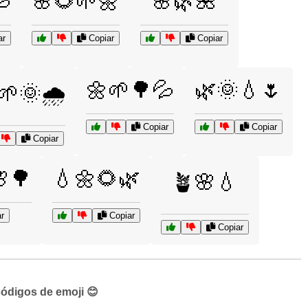

🌸🌻🌱🌼
🌸🌿🌺
ar
Copiar
Copiar
🌼🌱🌳💦
🌿🌞💧🌷
🌱🌞🌧️
Copiar
Copiar
Copiar
🌳
💧🌼🌻🌿
🪴🌸💧
r
Copiar
Copiar
códigos de emoji 😊