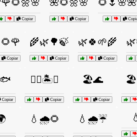
🌹🌻🌼🌸
🌺🌻🌼🌸
🌻🌷🌸🌺
Copiar
Copiar
Copi
🌻🌹
🌾🌿🌳🍃
🌿🍀🌱🌾
🌿
Copiar
Copiar
Copiar
🌊🐟
🏊‍♂️🏝️🌅
🏖️🌊
🏖
Copiar
Copiar
Copiar

🌍
💧🌧️🌻
💧🌧️☔