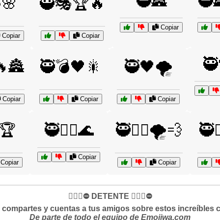
🥷🏯
🥷
🌸
🥷🎭🏆🔥
Copiar
Copiar
Copiar
🥷
🔥🏯
🥷💣🖤🎇
🥷🖤🌪️
Copiar
Copiar
Copiar
🏆
🥷🧘‍♂️🌊
🥷🧘‍♂️🌪️💨
🥷🧙
Copiar
Copiar
Copiar
✋🏻🛑⛔️ DETENTE ✋🏻🛑⛔️
si compartes y cuentas a tus amigos sobre estos increíbles 
De parte de todo el equipo de Emojiwa.com