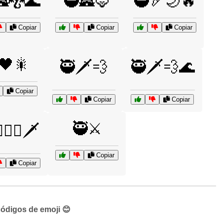
🏯🐉🌊
🥷🏯🦊
🥷🏹🌙🔥
Copiar
Copiar
Copiar
🖤🎇
🥷🗡️💨
🥷🗡️💨🌊
Copiar
Copiar
Copiar
🥷⚔️
‍♂️⚔️🗡️
Copiar
Copiar
códigos de emoji 😊