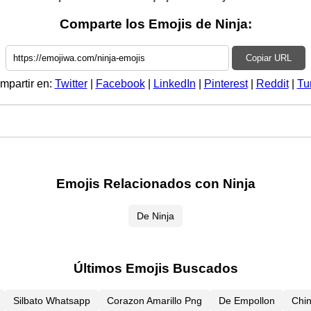
Comparte los Emojis de Ninja:
Copiar URL
mpartir en:
Twitter
|
Facebook
|
LinkedIn
|
Pinterest
|
Reddit
|
Tu
Emojis Relacionados con Ninja
De Ninja
Últimos Emojis Buscados
Silbato Whatsapp
Corazon Amarillo Png
De Empollon
Chi