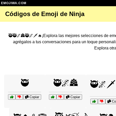
EMOJIWA.COM
Códigos de Emoji de Ninja
🥷🥷🌌🏯🥷🌌🗡️🔥¡Explora las mejores selecciones de em
agrégalos a tus conversaciones para un toque persona
Explora otr
🥷
🥷🌌🏯
🥷🌌🗡
Copiar
Copiar
Cop