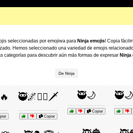
ojis seleccionadas por emojiwa para
Ninja emojis
! Copia fácil
lizado. Hemos seleccionado una variedad de emojis relacionad
as categorías para descubrir aún más formas de expresar
Ninja
De Ninja
🥷🌙
🥷
️🔥
🥷🌌🧙‍♂️🗡️
Copiar
iar
Copiar