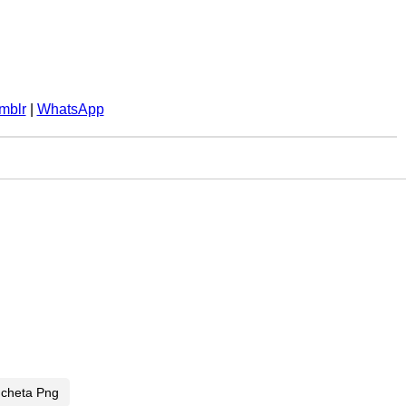
mblr
|
WhatsApp
ncheta Png