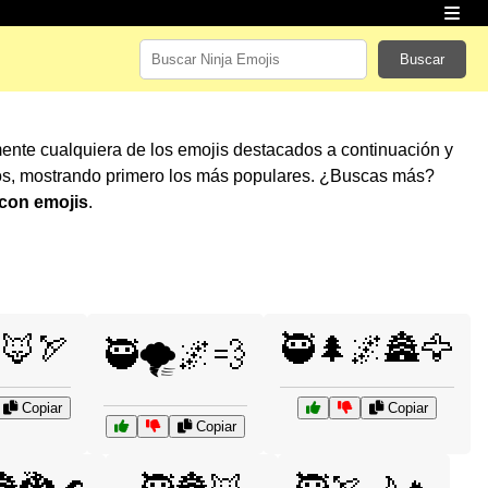
Buscar
mente cualquiera de los emojis destacados a continuación y
os, mostrando primero los más populares. ¿Buscas más?
 con emojis
.
🦊🏹
🥷🌲🌌🏯🦅
🥷🌪️🌌💨
Copiar
Copiar
Copiar