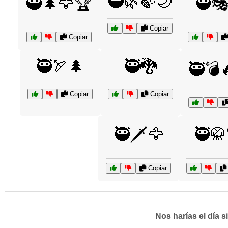
🥷🌿🍃🌙
🥷🌲🦅🏆
🥷
Copiar
Copiar
🥷🏹🌲
🥷🐉
🥷💣
Copiar
Copiar
🥷🗡️🦅
🥷🥋
Copiar
Nos harías el día 