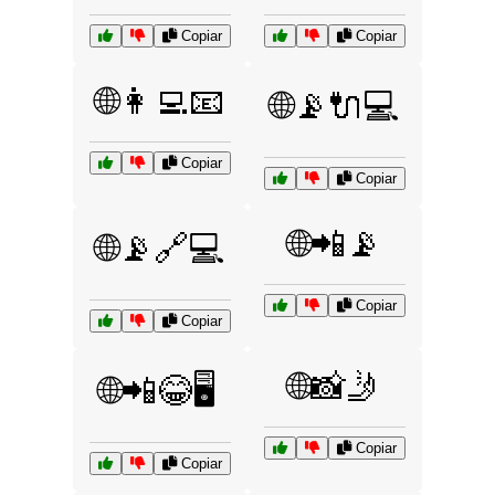
Copiar
Copiar
🌐👩‍💻📧
🌐📡🔌💻
Copiar
Copiar
🌐📲📡
🌐📡🔗💻
Copiar
Copiar
🌐📸🤳
🌐📲😂🖥️
Copiar
Copiar