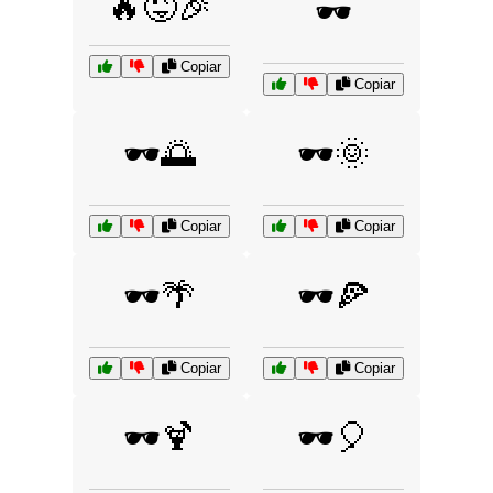
🔥😜🎉
🕶️
Copiar
Copiar
🕶️🌅
🕶️🌞
Copiar
Copiar
🕶️🌴
🕶️🍕
Copiar
Copiar
🕶️🍹
🕶️🎈