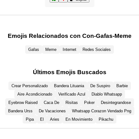
Emojis Relacionados con Con-Gafas-Meme
Gafas
Meme
Internet
Redes Sociales
Últimos Emojis Buscados
Crear Personalizado
Bandera Lituania
De Suspiro
Barbie
Aire Acondicionado
Verificado Azul
Diablo Whatsapp
Eyebrow Raised
Caca De
Risitas
Poker
Desintegrandose
Bandera Urss
De Vacaciones
Whatsapp Corazon Vendado Png
Pipa
El
Aries
En Movimiento
Pikachu