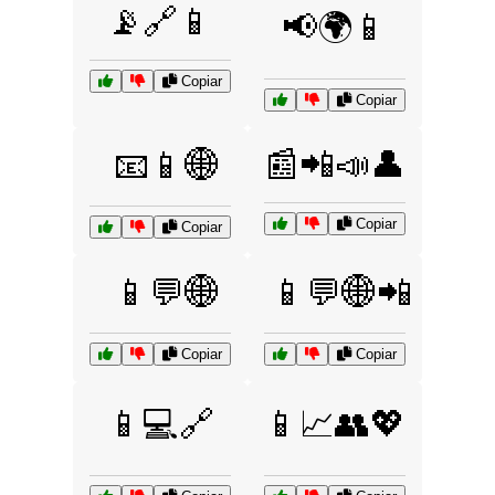
📡🔗📱
📢🌍📱
Copiar
Copiar
📰📲📣👤
📧📱🌐
Copiar
Copiar
📱💬🌐
📱💬🌐📲
Copiar
Copiar
📱💻🔗
📱📈👥💖