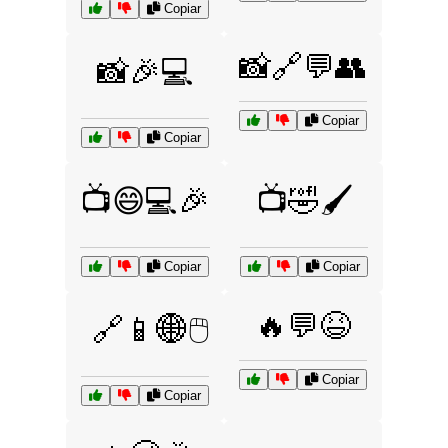
Copiar
📸🔗💬👥
📸🎉💻
Copiar
Copiar
📺😄💻🎉
📺🤣🖌️
Copiar
Copiar
🔥💬😆
🔗📱🌐🖱️
Copiar
Copiar