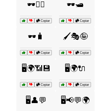
🕶️🚴‍♂️
🕶️🛥️
Copiar
Copiar
🕶️🧳
🖌️🎭🤪
Copiar
Copiar
🖥️🌍📶💾
🖥️🌍🔌
Copiar
Copiar
🖥️👤💬
🖥️📢💬🌍