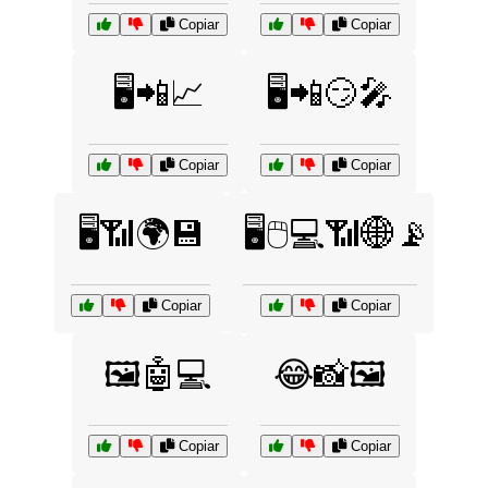
Copiar
Copiar
🖥️📲📈
🖥️📲😏🎤
Copiar
Copiar
🖥️📶🌍💾
🖥️🖱️💻📶🌐📡
Copiar
Copiar
🖼️🤖💻
😂📸🖼️
Copiar
Copiar