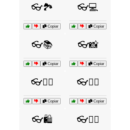
👓🏞️
👓💻
Copiar
Copiar
👓📚
👓📸
Copiar
Copiar
👓🕵️‍♂️
👓🚶‍♀️
Copiar
Copiar
👓🛍️
👓🧘‍♀️