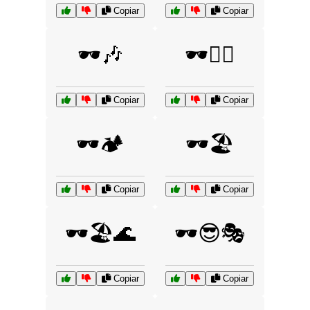
Copiar
Copiar
🕶️🎶
🕶️🏄‍♀️
Copiar
Copiar
🕶️🏕️
🕶️🏖️
Copiar
Copiar
🕶️🏖️🌊
🕶️😎🎭
Copiar
Copiar