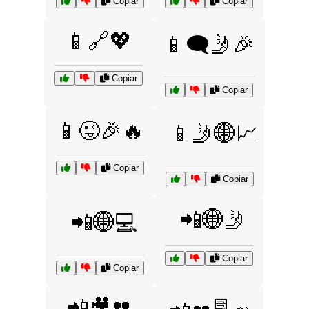
Copiar
Copiar
📱🔗💖
📱🗨️🤳🎉
Copiar
Copiar
📱😜🎉🔥
📱🤳🌐📈
Copiar
Copiar
📲🌐🤳
📲🌐💻
Copiar
Copiar
📲🎥👥