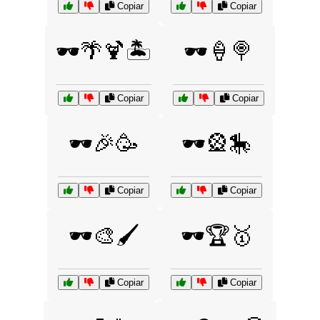
Copiar
Copiar
🕶️🌴🍹🏝️
🕶️🍦🍭
Copiar
Copiar
🕶️🎉🥳
🕶️🎡🎠
Copiar
Copiar
🕶️🎨🖌️
🕶️🏆🥇
Copiar
Copiar