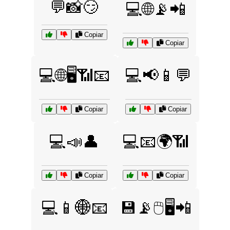
💬📸😏
💻🌐📡📲
Copiar
Copiar
💻🌐🖥️📶📧
💻📢📱💬
Copiar
Copiar
💻📣👤
💻📧🌍📶
Copiar
Copiar
💻📱🌐📧
💾📡🖱️🖥️📲