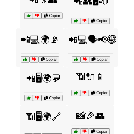
📲👥🖥️📣
Copiar
Copiar
📲💻🌍📡
📲💻🗣️📢🌐
Copiar
Copiar
📶🔌📱
📲🖥️🌍💬
Copiar
Copiar
📸🎉👥
📶🖥️🌍🔗
Copiar