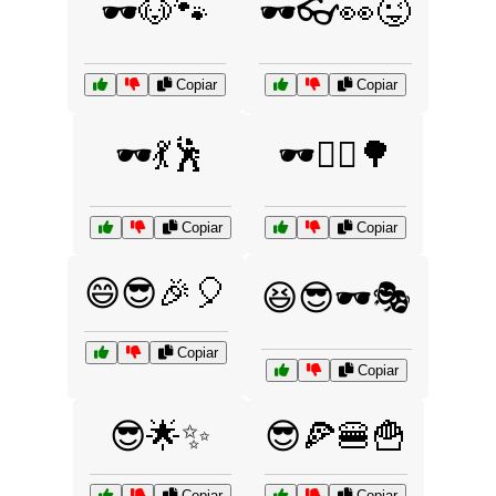
🕶️🐶🐾
🕶️👓👀😜
Copiar
Copiar
🕶️💃🕺
🕶️🚴‍♀️🌳
Copiar
Copiar
😄😎🎉🎈
😆😎🕶️🎭
Copiar
Copiar
😎🌟✨
😎🍕🍔🍟
Copiar
Copiar