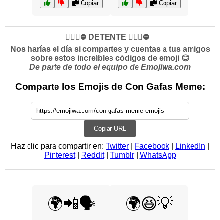
Copiar
Copiar
✋🏻🛑⛔️ DETENTE ✋🏻🛑⛔️
Nos harías el día si compartes y cuentas a tus amigos
sobre estos increíbles códigos de emoji 😊
De parte de todo el equipo de Emojiwa.com
Comparte los Emojis de Con Gafas Meme:
Copiar URL
Haz clic para compartir en:
Twitter
|
Facebook
|
LinkedIn
|
Pinterest
|
Reddit
|
Tumblr
|
WhatsApp
🌍📲🗣️
🌍😆💡