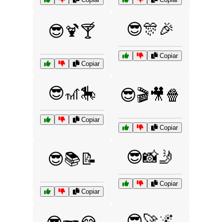
😎🎊🎉
😎🍹🍸
Copiar
Copiar
😎🎢🎠
😎🎬🎥🍿
Copiar
Copiar
😎📸🤳
😎📚📝
Copiar
Copiar
😎🚀🌌