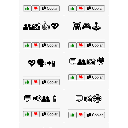
Copiar
Copiar
👥📸👍💖
👾🎮🕹️
Copiar
Copiar
💬👥📸🎥
💖🗣️📲
Copiar
Copiar
💬📢👥📱
💬📸🌐
Copiar
Copiar