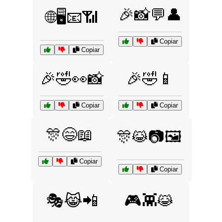
🎉📸💬👤
🌐🖥️📧📶
Copiar
Copiar
🎉🤣👀📸
🎉🤣📱
Copiar
Copiar
🎊😄📖
🎊😹📷🖼️
Copiar
Copiar
🎭😹📲
🎮👾😹