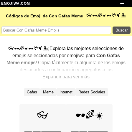
EMOJIWA.COM
👓🕶️🌈☀️🕶️🌴🍹🏝️
Códigos de Emoji de Con Gafas Meme
Buscar
👓🕶️🌈☀️🕶️🌴🍹🏝️¡Explora las mejores selecciones de
emojis seleccionadas por emojiwa para
Con Gafas
Meme emojis
! Copia fácilmente cualquiera de los emojis
destacados a continuación y agrégalos a tus
conversaciones para un toque personalizado. Hemos
Expandir para ver más
seleccionado una variedad de emojis relacionados,
mostrando primero los más populares. ¿Buscas más?
Gafas
Meme
Internet
Redes Sociales
Explora otras categorías para descubrir aún más formas
de expresar
Con Gafas Meme con emojis
.
👓
🕶️🌈☀️