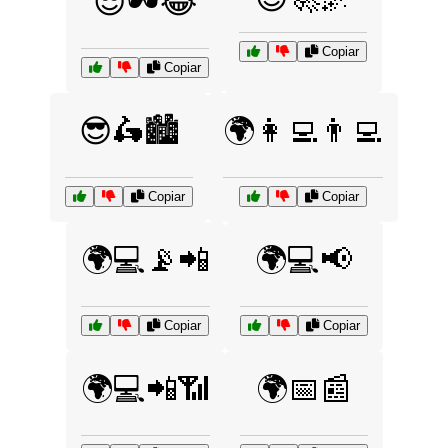
😎🕶️😂
Copiar
Copiar
😎🛵🏙️
🌍👩‍💻👨‍💻
Copiar
Copiar
🌍💻📡📲
🌍💻📢
Copiar
Copiar
🌍💻📲📶
🌍📅📰