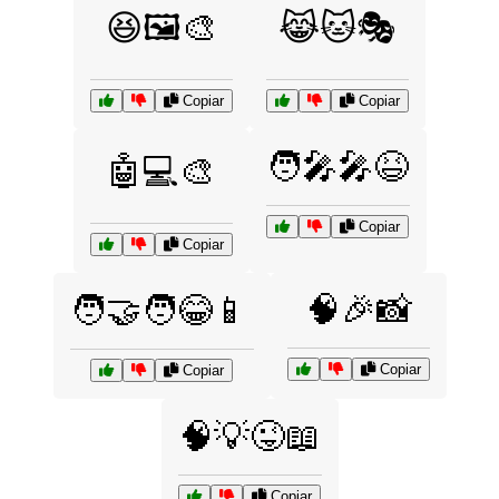
😆🖼️🎨
😹🐱🎭
Copiar
Copiar
🧑‍🎤🎤😆
🤖💻🎨
Copiar
Copiar
🧠🎉📸
🧑‍🤝‍🧑😂📱
Copiar
Copiar
🧠💡😜📖
Copiar