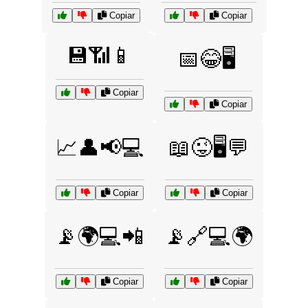
Copiar
Copiar
💾📶📱
📅😂🖥️
Copiar
Copiar
📈👤📢💻
📖😜🖥️💬
Copiar
Copiar
📡🌍💻📲
📡🔗💻🌍
Copiar
Copiar