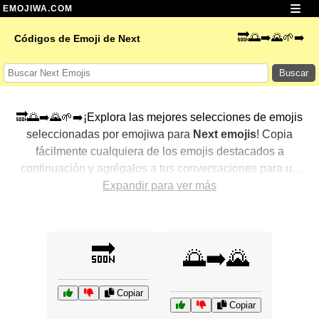
EMOJIWA.COM
🔜🌅➡️🌄🌱➡️
Códigos de Emoji de Next
Buscar
🔜🌅➡️🌄🌱➡️¡Explora las mejores selecciones de emojis
seleccionadas por emojiwa para
Next emojis
! Copia
fácilmente cualquiera de los emojis destacados a
continuación y agrégalos a tus conversaciones para un
toque personalizado. Hemos seleccionado una variedad
Expandir para ver más
de emojis relacionados, mostrando primero los más
populares. ¿Buscas más? Explora otras categorías para
descubrir aún más formas de expresar
Next con emojis
.
🔜
🌅➡️🌄
Copiar
Copiar