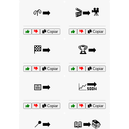
🌱➡️
🎬➡️🎥
Copiar
Copiar
🏁➡️
🏆➡️
Copiar
Copiar
📅➡️
📈🔜
Copiar
Copiar
📍➡️
📖➡️📚