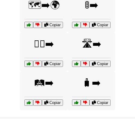
🗺️➡️🌍
🚦➡️
Copiar
Copiar
🚶‍♂️➡️
🛣️➡️
Copiar
Copiar
🛤️➡️
🧳➡️
Copiar
Copiar