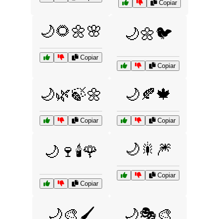
Copiar
🌙🌻🌼🌸
🌙🌼🐦
Copiar
Copiar
🌙🌿🍃🌼
🌙🍂🍁
Copiar
Copiar
🌙🎇🎆
🌙🍷🕯️🌹
Copiar
Copiar
🌙🎨🖌️
🌙🎭🎨