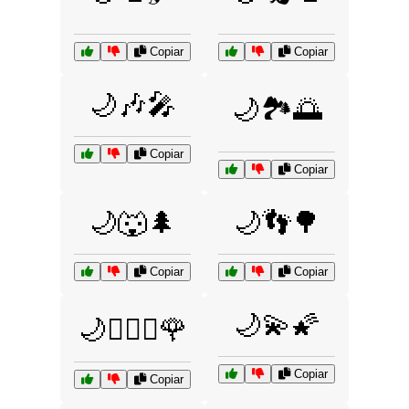
Copiar
Copiar
🌙🎶🎤
🌙🏞️🌅
Copiar
Copiar
🌙🐺🌲
🌙👣🌳
Copiar
Copiar
🌙💫🌠
🌙👩‍❤️‍👨🌹
Copiar
Copiar