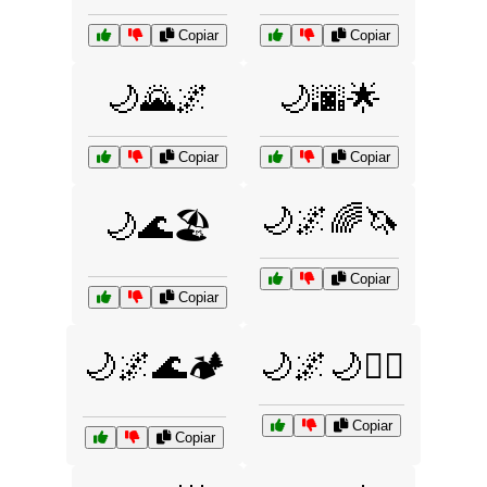
Copiar
Copiar
🌙🌄🌌
🌙🌆🌟
Copiar
Copiar
🌙🌌🌈🦄
🌙🌊🏖️
Copiar
Copiar
🌙🌌🌊🏕️
🌙🌌🌙🧚‍♀️
Copiar
Copiar