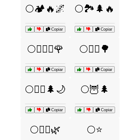
🌕🏕️🔥🌌
🌕🏞️🌲🔥
Copiar
Copiar
🌕👩‍❤️‍👨🌹
🌕🚴‍♂️🌳
Copiar
Copiar
🌕🚶‍♂️🌲🌙
🌕🦉🌲
Copiar
Copiar
🌕🧘‍♀️🌿
🌕⭐