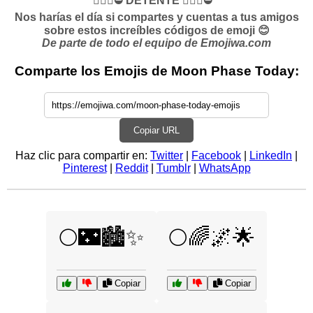
✋🏻🛑⛔️ DETENTE ✋🏻🛑⛔️
Nos harías el día si compartes y cuentas a tus amigos
sobre estos increíbles códigos de emoji 😊
De parte de todo el equipo de Emojiwa.com
Comparte los Emojis de Moon Phase Today:
Copiar URL
Haz clic para compartir en:
Twitter
|
Facebook
|
LinkedIn
|
Pinterest
|
Reddit
|
Tumblr
|
WhatsApp
🌕🌃🏙️✨
🌕🌈🌌🌟
Copiar
Copiar