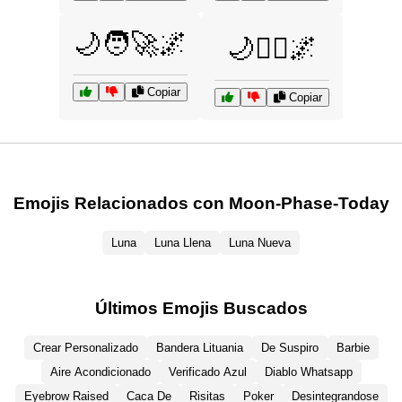
🌙🧑‍🚀🌌
🌙🧘‍♀️🌌
Copiar
Copiar
Emojis Relacionados con Moon-Phase-Today
Luna
Luna Llena
Luna Nueva
Últimos Emojis Buscados
Crear Personalizado
Bandera Lituania
De Suspiro
Barbie
Aire Acondicionado
Verificado Azul
Diablo Whatsapp
Eyebrow Raised
Caca De
Risitas
Poker
Desintegrandose