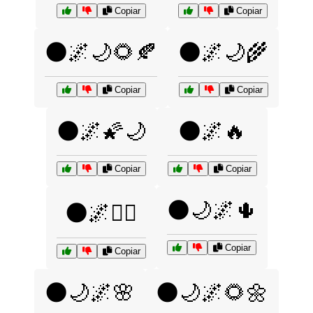
Copiar
Copiar
🌑🌌🌙🌻🍂
🌑🌌🌙🌾
Copiar
Copiar
🌑🌌🌠🌙
🌑🌌🔥
Copiar
Copiar
🌑🌙🌌🌵
🌑🌌🧙‍♂️
Copiar
Copiar
🌑🌙🌌🌸
🌑🌙🌌🌻🌼