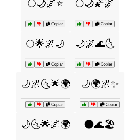
🌕🌙🌌⭐
🌕🌙🌠🌌
Copiar
Copiar
🌕🌟🌌🌙
🌙🌌🌊🌜
Copiar
Copiar
🌙🌌🌜🌟🌍
🌙🌍🌌✨
Copiar
Copiar
🌙🌜🌟🌌🌍
🌑🌊🏖️