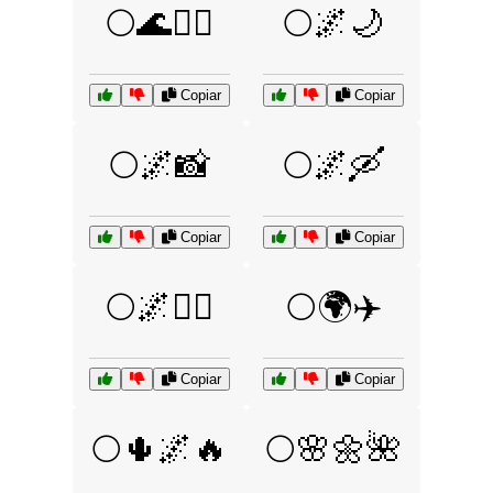
🌕🌊🏄‍♀️
🌕🌌🌙
Copiar
Copiar
🌕🌌📸
🌕🌌🛶
Copiar
Copiar
🌕🌌🧙‍♂️
🌕🌍✈️
Copiar
Copiar
🌕🌵🌌🔥
🌕🌸🌼🌺