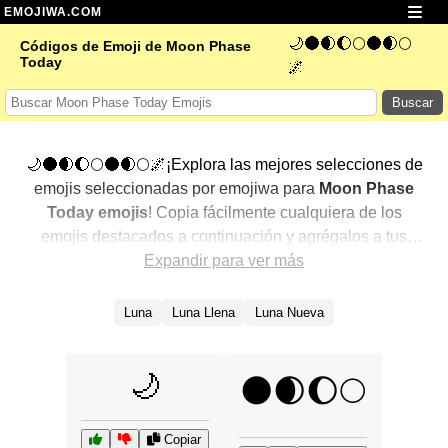
EMOJIWA.COM
🌙🌑🌒🌔🌕🌑🌒🌕
Códigos de Emoji de Moon Phase
Today
🌌
Buscar
🌙🌑🌒🌔🌕🌑🌒🌕🌌¡Explora las mejores selecciones de
emojis seleccionadas por emojiwa para
Moon Phase
Today emojis
! Copia fácilmente cualquiera de los
emojis destacados a continuación y agrégalos a tus
conversaciones para un toque personalizado. Hemos
Expandir para ver más
seleccionado una variedad de emojis relacionados,
mostrando primero los más populares. ¿Buscas más?
Luna
Luna Llena
Luna Nueva
Explora otras categorías para descubrir aún más formas
de expresar
Moon Phase Today con emojis
.
🌙
🌑🌒🌔🌕
Copiar