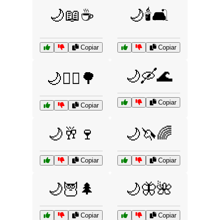
🌙📖☕
🌙🕯️🛋️
Copiar
Copiar
🌙🛶🌊
🌙🚶‍♂️🌳
Copiar
Copiar
🌙🥂🍷
🌙🦄🌈
Copiar
Copiar
🌙🦉🌲
🌙🦋🌺
Copiar
Copiar