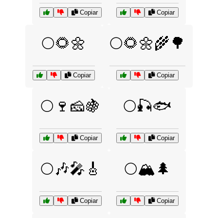
Copiar
Copiar
🌕🌻🌼
🌕🌻🌼🌾🌳
Copiar
Copiar
🌕🍷🧀🍇
🌕🎣🐟
Copiar
Copiar
🌕🎶🎤🎸
🌕🏔️🌲
Copiar
Copiar