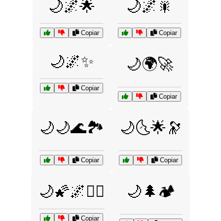
🌙🌌🌟
🌙🌌🎇
Copiar
Copiar
🌙🌌✨
🌙🌍🚀
Copiar
Copiar
🌙🌙🌊🏞️
🌙🌜🌟🔭
Copiar
Copiar
🌙🌠🌌🧘‍♀️
🌙🌲🏕️
Copiar