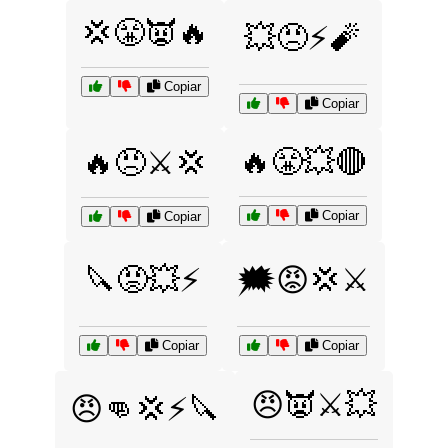
💢😤👿🔥
💥😠⚡🧨
Copiar
Copiar
🔥😤💥🔴
🔥😠⚔️💢
Copiar
Copiar
🔪😡💥⚡
🗯️😡💢⚔️
Copiar
Copiar
😠👿⚔️💥
😠👊💢⚡🔪