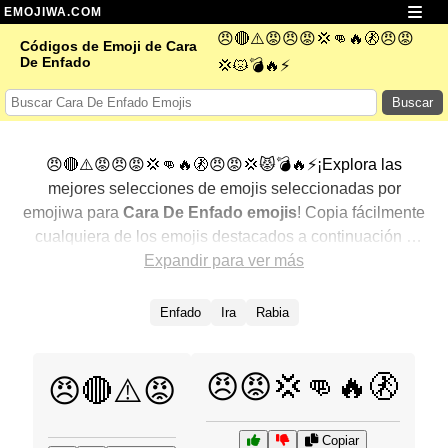
EMOJIWA.COM
😠🔴⚠️😡😠😡💢👊🔥🚷😠😡
Códigos de Emoji de Cara
De Enfado
💢😾💣🔥⚡
Buscar
😠🔴⚠️😡😠😡💢👊🔥🚷😠😡💢😾💣🔥⚡¡Explora las
mejores selecciones de emojis seleccionadas por
emojiwa para
Cara De Enfado emojis
! Copia fácilmente
cualquiera de los emojis destacados a continuación y
agrégalos a tus conversaciones para un toque
Expandir para ver más
personalizado. Hemos seleccionado una variedad de
emojis relacionados, mostrando primero los más
Enfado
Ira
Rabia
populares. ¿Buscas más? Explora otras categorías para
descubrir aún más formas de expresar
Cara De Enfado
😠😡💢👊🔥🚷
con emojis
.
😠🔴⚠️😡
Copiar