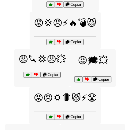
Copiar
😡💢😠⚡🔥💣😾
Copiar
😡🔪💢😠💥
😡🗯️💥
Copiar
Copiar
😡😠💢🛑😾⚡😤
Copiar