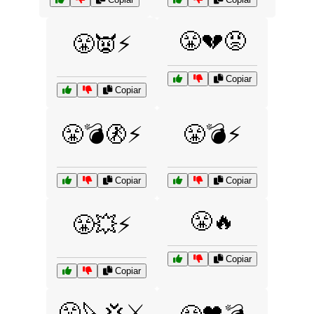
😤💔😡
😤👿⚡
Copiar
Copiar
😤💣🚷⚡
😤💣⚡
Copiar
Copiar
😤🔥
😤💥⚡
Copiar
Copiar
😤🔪💢⚔️