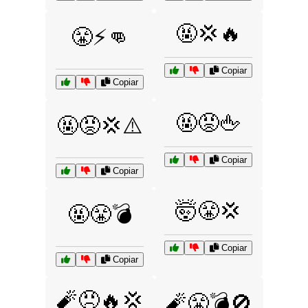
🤬💢🔥
😤⚡👊
Copiar
Copiar
🤬😡🖕
🤬😡💢⚠️
Copiar
Copiar
🤯😤💢
🤬😤💣
Copiar
Copiar
🧨😠🔥💢
🧨😤💣🚫