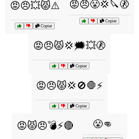
😡😠😤💢🔪🚷
😡😠💥😾⚠️
Copiar
Copiar
😡😠😾💢🗯️💥🚷
Copiar
😡😠😾💢🚫🛑⚡
Copiar
😤👊
😡😾😠💣⚡🔴