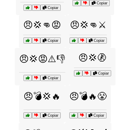
Copiar
Copiar
😠💢👊😡
😠💢👊⚔️
Copiar
Copiar
😠💢🚷
😠💢😡⚠️👎
Copiar
Copiar
😠💣💢🔥
😠💣🔥😤
Copiar
Copiar