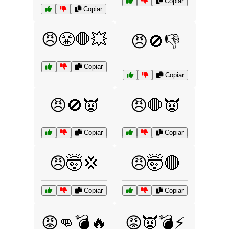
Copiar
Copiar
😠😤🛑💥
😠🚫👎
Copiar
Copiar
😠🚫👿
😠🛑👿
Copiar
Copiar
😠🤯💢
😠🤯🔴
Copiar
Copiar
😡👊💣🔥
😡👿💣⚡