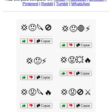
Pinterest
|
Reddit
|
Tumblr
|
WhatsApp
💢😠🔪🚫
💢😠🛑⚡
Copiar
Copiar
💢😡💥🔥
💢😠⚡
Copiar
Copiar
💢😡🔪🔥
💢😡🚫⚔️
Copiar
Copiar