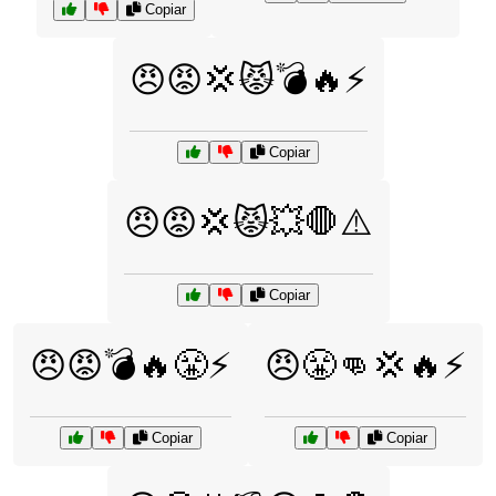
Copiar
😠😡💢😾💣🔥⚡
Copiar
😠😡💢😾💥🛑⚠️
Copiar
😠😡💣🔥😤⚡
😠😤👊💢🔥⚡
Copiar
Copiar