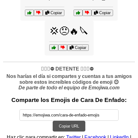
Copiar
Copiar
💢😠🔥🔪
Copiar
✋🏻🛑⛔️ DETENTE ✋🏻🛑⛔️
Nos harías el día si compartes y cuentas a tus amigos
sobre estos increíbles códigos de emoji 😊
De parte de todo el equipo de Emojiwa.com
Comparte los Emojis de Cara De Enfado:
Copiar URL
Haz clic para compartir en:
Twitter
|
Facebook
|
LinkedIn
|