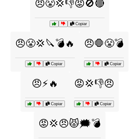
😠😤💢👎😡🚫🔴
Copiar
😠😤💢🔪💣🔥
😠🛑😤💣
Copiar
Copiar
😠⚡🔥
😡💢👎😠
Copiar
Copiar
😡💢😠😾🗯️💣