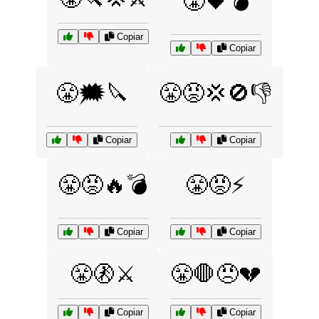
😤🖤💣
Copiar
Copiar
😤🗯️🔪
😤😡💢🚫👎
Copiar
Copiar
😤😡🔥💣
😤😡⚡
Copiar
Copiar
😤🚷⚔️
😤🛑😠💔
Copiar
Copiar