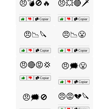
😠💣🚫🔥
😠💥🔴🗡️
Copiar
Copiar
😠📉🔪
😠📉😤
Copiar
Copiar
😠🔴😡💢
😠🗯️😤
Copiar
Copiar
😠😡💔🔪
😠🗯️🚫