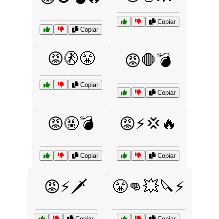
Copiar
Copiar
😡🚷😤
😡🛑💣
Copiar
Copiar
😡🤬💣
😡⚡💢🔥
Copiar
Copiar
😡⚡🗡️
😤👊💥🔪⚡
Copiar
Copiar