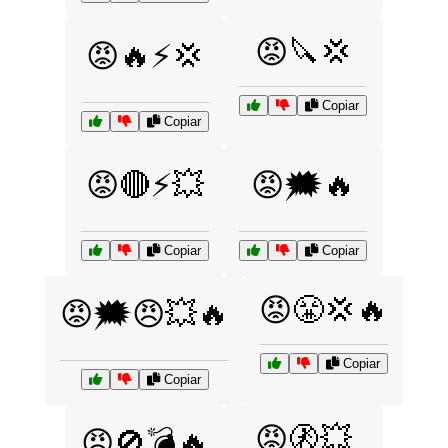
😡🔪💢
😡🔥⚡💢
Copiar
Copiar
😡🔴⚡💥
😡🗯️🔥
Copiar
Copiar
😡😤💢🔥
😡🗯️😠💥🔥
Copiar
Copiar
😡🚷💥
😡🚫💣🔥