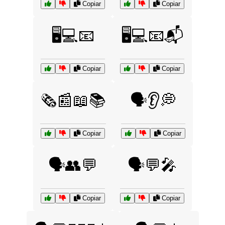
Copiar
Copiar
🖥️💻📧
🖥️💻📧📬
Copiar
Copiar
🗞️📰📖📚
🗣️👂💭
Copiar
Copiar
🗣️👥💬
🗣️💬🎤
Copiar
Copiar