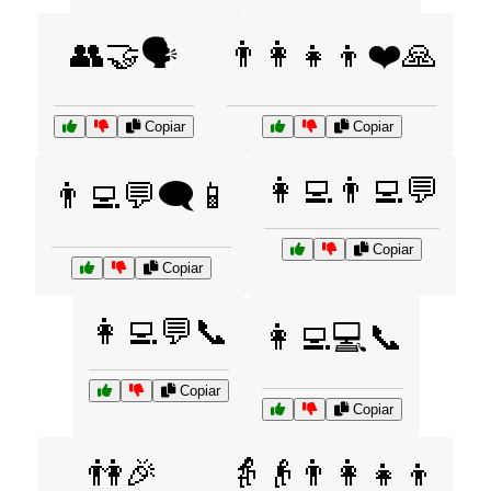
👥🤝🗣️
👨‍👩‍👧‍👦❤️🙏
Copiar
Copiar
👩‍💻👨‍💻💬
👨‍💻💬🗨️📱
Copiar
Copiar
👩‍💻💬📞
👩‍💻💻📞
Copiar
Copiar
👫🎉
👵👴👨‍👩‍👧‍👦