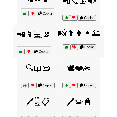
📲📞📡🔊
Copiar
Copiar
📸👨‍👩‍👧🌅
📲📱💻📡
Copiar
Copiar
🔍📖📜
🕊️❤️🙏
Copiar
Copiar
🖊️🗒️📋
🖊️✏️📓