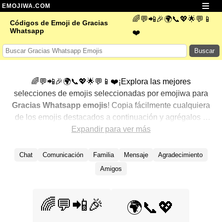
EMOJIWA.COM
🌈💬📲🎉🌍📞💖🌟💬📱
Códigos de Emoji de Gracias
Whatsapp
❤️
Buscar
🌈💬📲🎉🌍📞💖🌟💬📱❤️¡Explora las mejores
selecciones de emojis seleccionadas por emojiwa para
Gracias Whatsapp emojis
! Copia fácilmente cualquiera
de los emojis destacados a continuación y agrégalos a
tus conversaciones para un toque personalizado. Hemos
Expandir para ver más
seleccionado una variedad de emojis relacionados,
mostrando primero los más populares. ¿Buscas más?
Chat
Comunicación
Familia
Mensaje
Agradecimiento
Explora otras categorías para descubrir aún más formas
Amigos
de expresar
Gracias Whatsapp con emojis
.
🌈💬📲🎉
🌍📞💖