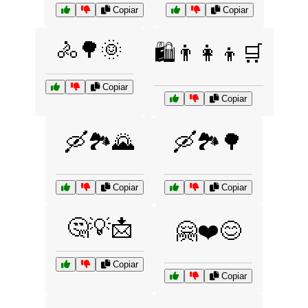
Copiar
Copiar
🚴🌳🌞
🛍️👨‍👩‍👦🛒
Copiar
Copiar
🛶🏞️🌄
🛶🏞️🌳
Copiar
Copiar
🤔💡📩
🤗❤️😊
Copiar
Copiar