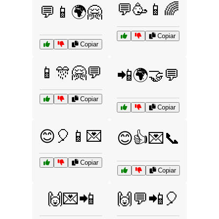
💬🥳📱🌈
💬📱🌍🤗
Copiar
Copiar
📱🎊🤗💬
📲🌍🤝💬
Copiar
Copiar
😊🎈📱💌
😊👍💌📞
Copiar
Copiar
🙌💌📲
🙌💬📲🎈