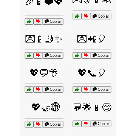
💌🎊📱🙏
🎉📱❤️💖
Copiar
Copiar
💌📱🤳✨
💌📲🎈
Copiar
Copiar
💖💬🎊
💖📞🎈
Copiar
Copiar
💖🤝🌐
💬🌟📱😊
Copiar
Copiar