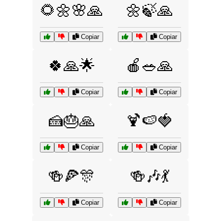
🌻🌼🌸🙏
🌼🍃🙏
Copiar
Copiar
🍀🙏🌟
🍎🥗🙏
Copiar
Copiar
🍰🎂🙏
🍹🍉🍓
Copiar
Copiar
🍻🍕🎊
🍻🎶💃
Copiar
Copiar