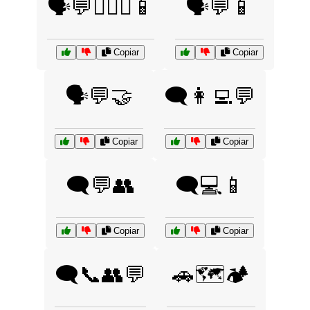
🗣️💬👩‍❤️‍👨📱
🗣️💬📱
Copiar
Copiar
🗣️💬🤝
🗨️👩‍💻💬
Copiar
Copiar
🗨️💬👥
🗨️💻📱
Copiar
Copiar
🗨️📞👥💬
🚗🗺️🏕️