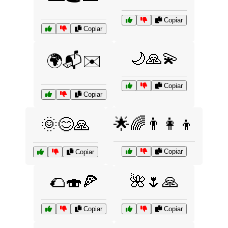
Copiar
Copiar
🌙🙏💫
🌍📬✉️
Copiar
Copiar
🌟🌈👨‍👩‍👦
🌞😊🙏
Copiar
Copiar
🌮🍣🍕
🌺🌷🙏
Copiar
Copiar