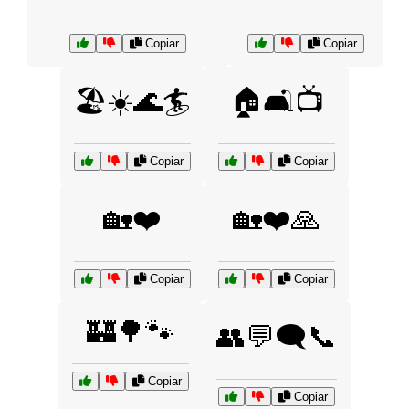
Copiar
Copiar
🏖️☀️🌊🏄
🏠🛋️📺
Copiar
Copiar
🏡❤️
🏡❤️🙏
Copiar
Copiar
🏰🌳🐾
👥💬🗨️📞
Copiar
Copiar