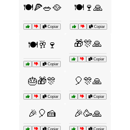
🍽️🍕🥗🥘
🍽️🍷🙏
Copiar
Copiar
🎁🎊🙏
🍽️🥂🍷
Copiar
Copiar
🎂🎁🎊
🎈🎊🙏
Copiar
Copiar
🎉🎈🍰
🎉🥳🙏
Copiar
Copiar