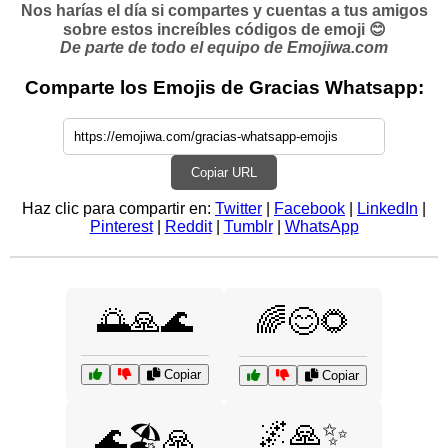
Nos harías el día si compartes y cuentas a tus amigos
sobre estos increíbles códigos de emoji 😊
De parte de todo el equipo de Emojiwa.com
Comparte los Emojis de Gracias Whatsapp:
Copiar URL
Haz clic para compartir en:
Twitter
|
Facebook
|
LinkedIn
|
Pinterest
|
Reddit
|
Tumblr
|
WhatsApp
🌅🙏🌊
🌈😊🌻
Copiar
Copiar
🌌🙏✨
🌊🏖️🙏