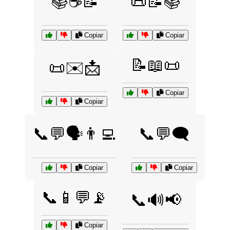
📚☕📝
📜📝📚
Copiar
Copiar
📝📖📜
📜✉️📩
Copiar
Copiar
📞💬🗣️👨‍💻
📞💬🗨️
Copiar
Copiar
📞📱💬📡
📞🔊📢
Copiar