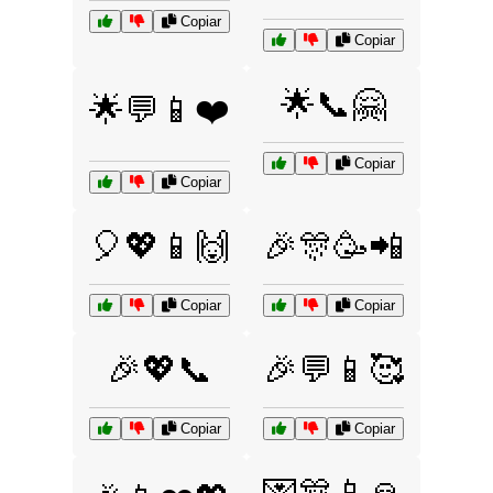
Copiar
Copiar
🌟📞🤗
🌟💬📱❤️
Copiar
Copiar
🎈💖📱🙌
🎉🎊🥳📲
Copiar
Copiar
🎉💖📞
🎉💬📱🥰
Copiar
Copiar