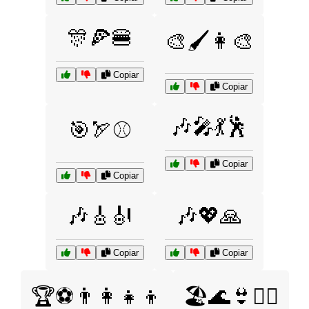
🎊🍕🍔
🎨🖌️👩‍🎨
Copiar
Copiar
🎶🎤💃🕺
🎯🏹⚾
Copiar
Copiar
🎶🎸🎻
🎶💖🙏
Copiar
Copiar
🏆⚽👨‍👩‍👧‍👦
🏖️🌊👙🏄‍♂️