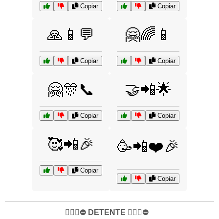
Copiar
Copiar
🙏📱💬
🤗🌈📱
Copiar
Copiar
🤗🎊📞
🤝📲🌟
Copiar
Copiar
🥰📲🎉
🥳📲❤️🎉
Copiar
Copiar
✋🏻🛑⛔️ DETENTE ✋🏻🛑⛔️