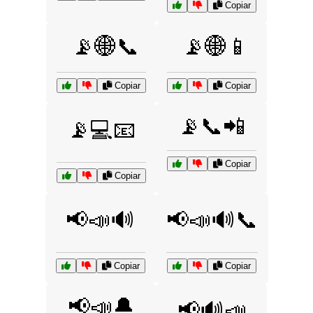
Copiar
📡🌐📞
📡🌐📱
Copiar
Copiar
📡📞📲
📡💻📧
Copiar
Copiar
📢📣🔊
📢📣🔊📞
Copiar
Copiar
📢📣🔔
📢🔊📣