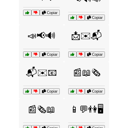
Copiar
Copiar
📣📢🔊
📩✉️📬
Copiar
Copiar
📬✉️📧
📰📖🗞️
Copiar
Copiar
📰🗞️📖
📱💬👫🖥️