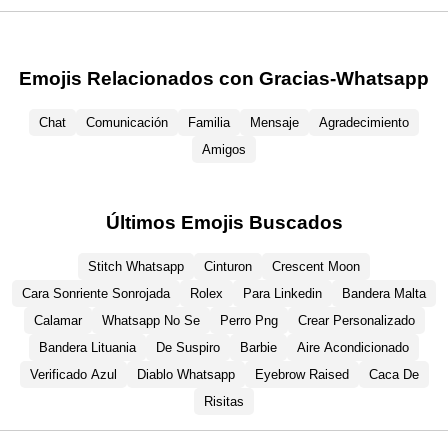
Emojis Relacionados con Gracias-Whatsapp
Chat
Comunicación
Familia
Mensaje
Agradecimiento
Amigos
Últimos Emojis Buscados
Stitch Whatsapp
Cinturon
Crescent Moon
Cara Sonriente Sonrojada
Rolex
Para Linkedin
Bandera Malta
Calamar
Whatsapp No Se
Perro Png
Crear Personalizado
Bandera Lituania
De Suspiro
Barbie
Aire Acondicionado
Verificado Azul
Diablo Whatsapp
Eyebrow Raised
Caca De
Risitas