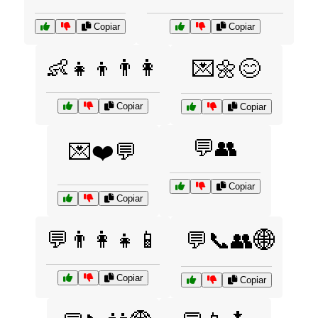
Copiar
Copiar
👶👧👦👨👩
💌🌼😊
Copiar
Copiar
💬👥
💌❤️💬
Copiar
Copiar
💬👨‍👩‍👧📱
💬📞👥🌐
Copiar
Copiar