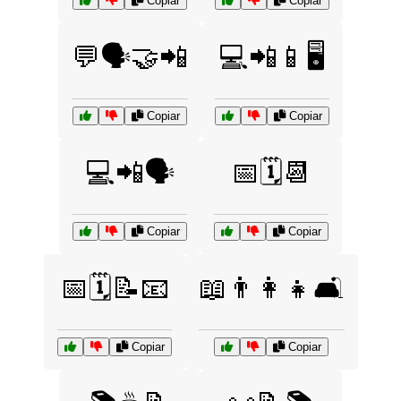
Copiar
Copiar
💬🗣️🤝📲
💻📲📱🖥️
Copiar
Copiar
💻📲🗣️
📅🗓️📆
Copiar
Copiar
📅🗓️📝📧
📖👨‍👩‍👧🛋️
Copiar
Copiar