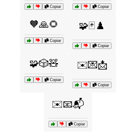
Copiar
Copiar
🧡🙏🌻
🧩🃏♟️
Copiar
Copiar
🧩🎲🧸
✉️💌📩
Copiar
Copiar
✉️📧📬
Copiar