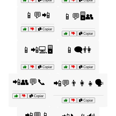
Copiar
Copiar
📱💬📲
📱💬🖥️👥
Copiar
Copiar
📱📲💻🖥️
📱🗨️👫
Copiar
Copiar
📲👥💬📞
📲💬👨‍👩‍👧🗣️
Copiar
Copiar
📲💬📱