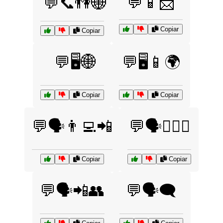
💬📱📩
💬📞👫🌐
Copiar
Copiar
💬🖥️🌐
💬🖥️📱🌍
Copiar
Copiar
💬🗣️👨‍💻📲
💬🗣️👩‍❤️‍👨
Copiar
Copiar
💬🗣️📲👥
💬🗣️🗨️