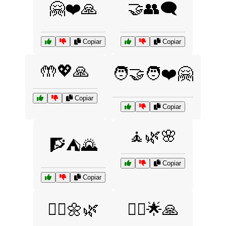
🤗❤️🙏
🤝👥🗨️
Copiar
Copiar
🤲💖🙏
🧑‍🤝‍🧑❤️🤗
Copiar
Copiar
🧘🌿🌸
🧗⛺🌄
Copiar
Copiar
🧘‍♀️🌼🌿
🧚‍♀️🌟🙏