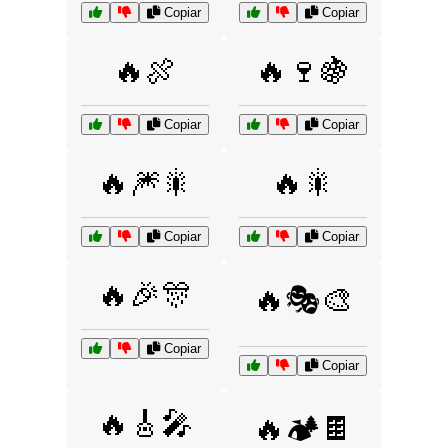
Copiar
Copiar
🔥🍖
🔥🍷🍇
Copiar
Copiar
🔥🎆🎇
🔥🎇
Copiar
Copiar
🔥🎉🎊
🔥🎭🎨
Copiar
Copiar
🔥🎸🎤
🔥🏕️🍫