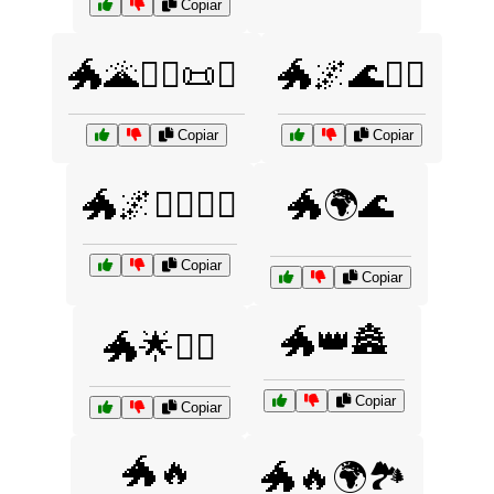
Copiar
🐲🌋🧙‍♀️📜✨
🐲🌌🌊🧝‍♀️
Copiar
Copiar
🐲🌌🦸‍♂️🦸‍♀️
🐲🌍🌊
Copiar
Copiar
🐲👑🏯
🐲🌟🧝‍♀️
Copiar
Copiar
🐲🔥
🐲🔥🌍🏞️