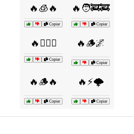
🔥🧊🔥
🔥🧑‍🚒🚒
Copiar
Copiar
🔥🧙‍♂️✨
🔥🪵🌌
Copiar
Copiar
🔥🪵🔥
🔥⚡🌩️
Copiar
Copiar