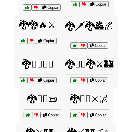
Copiar
Copiar
🐉🐉🔥⚔️
🐉🗡️🐉🏯🌌
Copiar
Copiar
🐉🦸‍♂️🦸‍♀️
🐉🧙‍♂️🐉⚔️🏰
Copiar
Copiar
🐉🧙‍♂️📜
🐉🧙‍♂️⚔️🌌
Copiar
Copiar