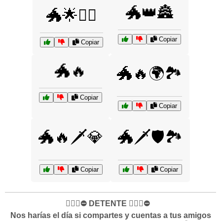
🐲👑🏯
🐲🌟🧝‍♀️
Copiar
Copiar
🐲🔥
🐲🔥🌍🏞️
Copiar
Copiar
🐲🔥🗡️💎
🐲🗡️🛡️🏞️
Copiar
Copiar
✋🏻🛑⛔️ DETENTE ✋🏻🛑⛔️
Nos harías el día si compartes y cuentas a tus amigos