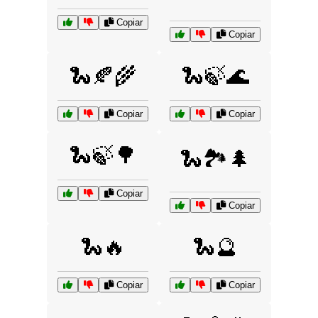
Copiar
Copiar
🐍🍂🌾
🐍🍃🌊
Copiar
Copiar
🐍🍃🌳
🐍🏞️🌲
Copiar
Copiar
🐍🔥
🐍🔮
Copiar
Copiar