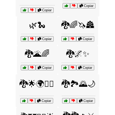
Copiar
Copiar
🌿🐍
🐉🌈🦄🏯
Copiar
Copiar
🐉🌋🌈
🐉🌌✨
Copiar
Copiar
🐉🌟🌍🧝‍♂️
🐉🏞️🌄🌙
Copiar
Copiar