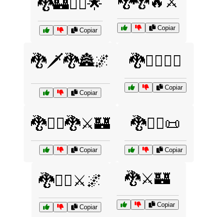
🐉🐉🔥⚔️
🐉🏰🦸‍♂️🌟
Copiar
Copiar
🐉🗡️🐉🏯🌌
🐉🦸‍♂️🦸‍♀️
Copiar
Copiar
🐉🧙‍♂️🐉⚔️🏰
🐉🧙‍♂️📜
Copiar
Copiar
🐉⚔️🏰
🐉🧙‍♂️⚔️🌌
Copiar
Copiar