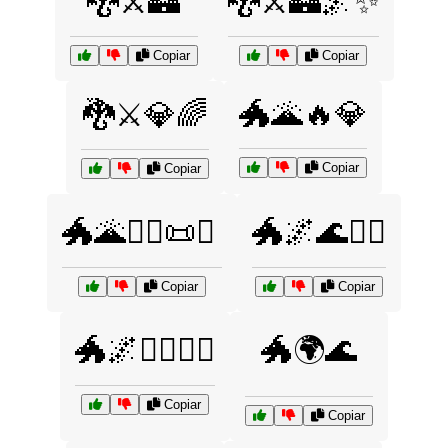
🐉⚔️🏰
🐉⚔️🏰🌌✨
Copiar
Copiar
🐲🌋🔥💎
🐉⚔️💎🌈
Copiar
Copiar
🐲🌋🧙‍♀️📜✨
🐲🌌🌊🧝‍♀️
Copiar
Copiar
🐲🌌🦸‍♂️🦸‍♀️
🐲🌍🌊
Copiar
Copiar