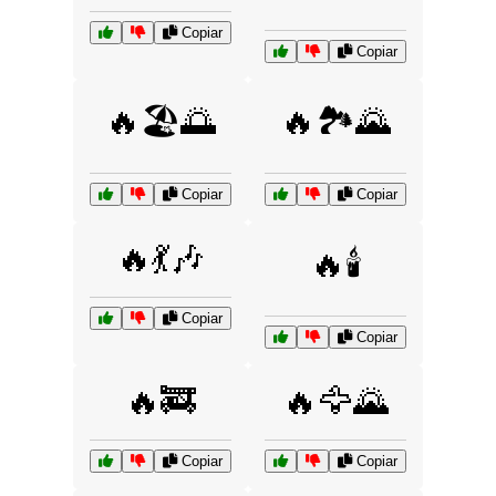
Copiar
Copiar
🔥🏖️🌅
🔥🏞️🌄
Copiar
Copiar
🔥💃🎶
🔥🕯️
Copiar
Copiar
🔥🚒
🔥🦅🌄
Copiar
Copiar