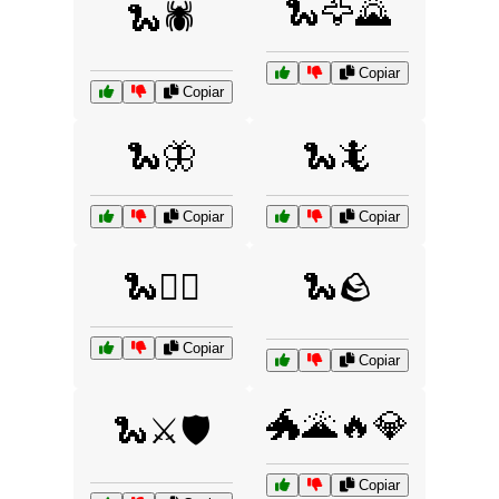
🐍🦅🌄
🐍🕷️
Copiar
Copiar
🐍🦋
🐍🦎
Copiar
Copiar
🐍🧙‍♂️
🐍🪨
Copiar
Copiar
🐲🌋🔥💎
🐍⚔️🛡️
Copiar