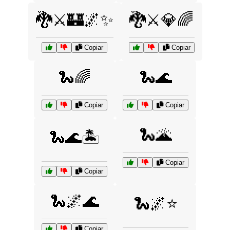
🐉⚔️🏰🌌✨
🐉⚔️💎🌈
Copiar
Copiar
🐍🌈
🐍🌊
Copiar
Copiar
🐍🌋
🐍🌊🏝️
Copiar
Copiar
🐍🌌🌊
🐍🌌⭐
Copiar