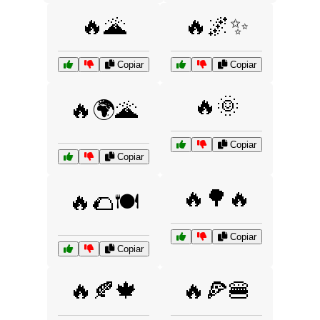
🔥🌋
🔥🌌✨
Copiar
Copiar
🔥🌞
🔥🌍🌋
Copiar
Copiar
🔥🌳🔥
🔥🌮🍽️
Copiar
Copiar
🔥🍂🍁
🔥🍕🍔