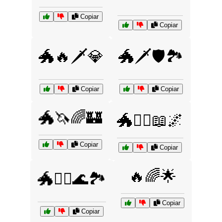
Copiar
Copiar
🐲🔥🗡️💎
🐲🗡️🛡️🏞️
Copiar
Copiar
🐲🦄🌈🏰
🐲🧙‍♀️📖🌌
Copiar
Copiar
🔥🌈🌟
🐲🧝‍♀️🌊🏞️
Copiar
Copiar