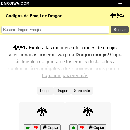
EMOJIWA.COM
🐉🐉🐍
Códigos de Emoji de Dragon
Buscar
🐉🐉🐍¡Explora las mejores selecciones de emojis
seleccionadas por emojiwa para
Dragon emojis
! Copia
fácilmente cualquiera de los emojis destacados a
continuación y agrégalos a tus conversaciones para un
toque personalizado. Hemos seleccionado una variedad
Expandir para ver más
de emojis relacionados, mostrando primero los más
populares. ¿Buscas más? Explora otras categorías para
Fuego
Dragon
Serpiente
descubrir aún más formas de expresar
Dragon con
emojis
.
🐉
🐉
Copiar
Copiar