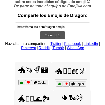
sobre estos increíbles códigos de emoji 😊
De parte de todo el equipo de Emojiwa.com
Comparte los Emojis de Dragon:
Copiar URL
Haz clic para compartir en:
Twitter
|
Facebook
|
LinkedIn
|
Pinterest
|
Reddit
|
Tumblr
|
WhatsApp
🐲🦄🌈🏰
🐲🧙‍♀️📖🌌
Copiar
Copiar
🌵🐍🌞
🐲🧝‍♀️🌊🏞️