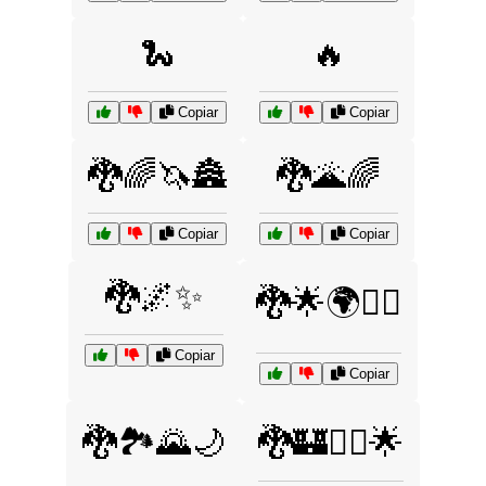
🐍
🔥
Copiar
Copiar
🐉🌈🦄🏯
🐉🌋🌈
Copiar
Copiar
🐉🌌✨
🐉🌟🌍🧝‍♂️
Copiar
Copiar
🐉🏞️🌄🌙
🐉🏰🦸‍♂️🌟