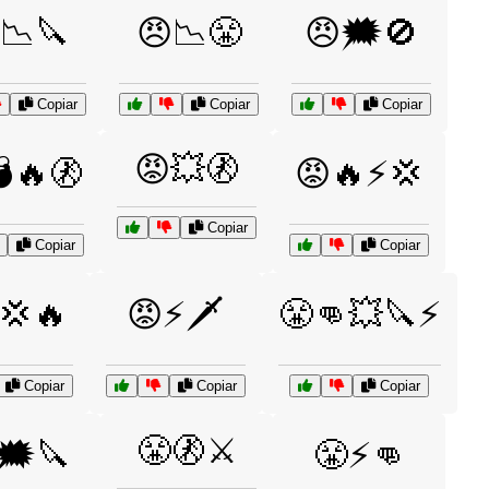
📉🔪
😠📉😤
😠🗯️🚫
Copiar
Copiar
Copiar
😡💥🚷
🔥🚷
😡🔥⚡💢
Copiar
Copiar
Copiar
💢🔥
😡⚡🗡️
😤👊💥🔪⚡
Copiar
Copiar
Copiar
😤🚷⚔️
🗯️🔪
😤⚡👊