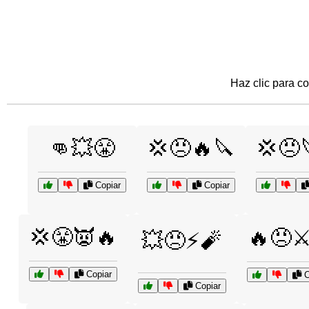
Haz clic para co
👊💥😤
💢😠🔥🔪
💢😠
Copiar
Copiar
💢😤👿🔥
🔥😠⚔
💥😠⚡🧨
Copiar
C
Copiar