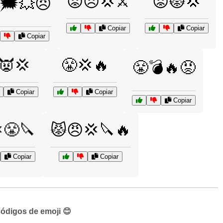
😡😠💢⚔️
😡😾💢
🗯️💥😠
Copiar
Copiar
Copiar
👿💢
😤💢🔥
😤💣🔥😡
Copiar
Copiar
Copiar
😤🔪
😾😠💢🔪🔥
Copiar
Copiar
códigos de emoji 😊