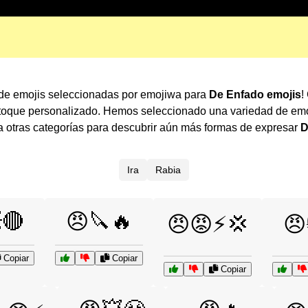
de emojis seleccionadas por emojiwa para
De Enfado emojis
!
 toque personalizado. Hemos seleccionado una variedad de emo
otras categorías para descubrir aún más formas de expresar
D
Ira
Rabia
🔴
😠🔪🔥
😠😡⚡💢
😠
Copiar
Copiar
Copiar