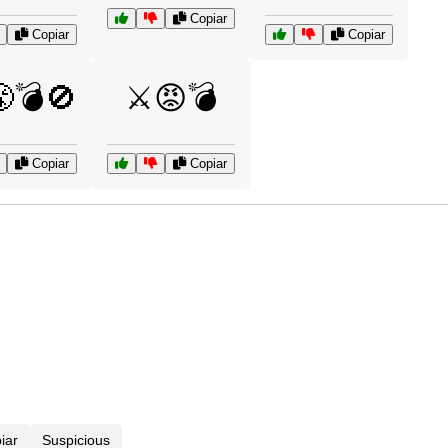
Copiar
Copiar
Copiar
💣🚫
⚔️😡💣
Copiar
Copiar
iar
Suspicious