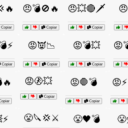
💢🔥
😠💣🚫🔥
😠💥🔴🗡️
😠
Copiar
Copiar
Copiar
💣⚡
😡👿📉
😡💣💥
😡
Copiar
Copiar
Copiar
😡🚷💥
🔥
😡🛑💣
😡⚡
Copiar
opiar
Copiar
😤🔪💢⚔️
⚡
😤🖤💣
😤