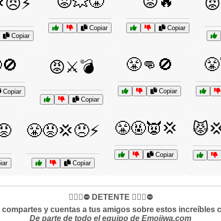
😡💥😤
😡🔥
😠⚡
😡
Copiar
Copiar
Copiar
😤👊🚫
😤
🚫
😡⚔️💣
Copiar
Copiar
Copiar
😤🤬👿💢
😾
😡
😤😡💢😠⚡
Copiar
iar
Copiar
✋🏻🛑⛔️ DETENTE ✋🏻🛑⛔️
si compartes y cuentas a tus amigos sobre estos increíbles 
De parte de todo el equipo de Emojiwa.com