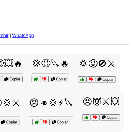
mblr
|
WhatsApp
💥🔥
💢😡🔪🔥
💢😡🚫⚔️
Copiar
Copiar
Copiar
😠👿⚔️💥
💢⚔️
😠👊💢⚡🔪
Copiar
Copiar
Copiar