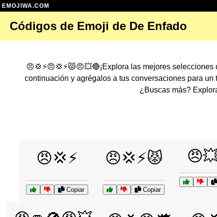
EMOJIWA.COM
Códigos de Emoji de De Enfado
😠💢⚡😠💢⚡😾😠💥🔴¡Explora las mejores selecciones 
continuación y agrégalos a tus conversaciones para un
¿Buscas más? Explora 
😠
😠💢⚡
😠💢⚡😾
Copiar
Copiar