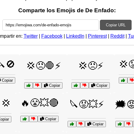
Comparte los Emojis de De Enfado:
Copiar URL
mpartir en:
Twitter
|
Facebook
|
LinkedIn
|
Pinterest
|
Reddit
|
Tu
🔪🚫
💢
💢😠🛑⚡
💢😠⚡
Copiar
Copiar
Copiar
🔥😤💥🔴
️💢
🔪😡💥⚡
🗯️
Copiar
opiar
Copiar