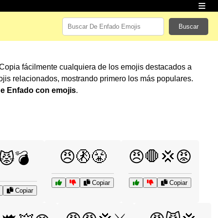
Buscar
 Copia fácilmente cualquiera de los emojis destacados a
jis relacionados, mostrando primero los más populares.
e Enfado con emojis
.
😠🚷😤
😠🛑💢😡
😾💣
Copiar
Copiar
Copiar