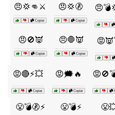
😠💢👊⚔️
😠💢🚷
😠💣
Copiar
Copiar
😠🚫👿
😠🛑👿
😡👿
Copiar
Copiar
😡🔴⚡💥
😡🗯️🔥
😡🚫
Copiar
Copiar
C
😤💣🚷⚡
😤💣⚡
😤