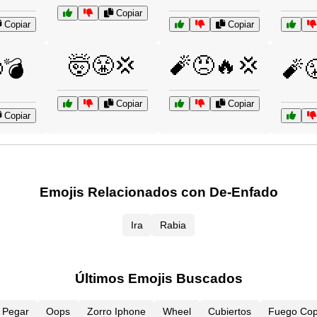
Copiar
Copiar
Copiar
🤯😤💢
🧨😠🔥💢
💣
🧨
Copiar
Copiar
Copiar
Emojis Relacionados con De-Enfado
Ira
Rabia
Últimos Emojis Buscados
Y Pegar
Oops
Zorro Iphone
Wheel
Cubiertos
Fuego Cop