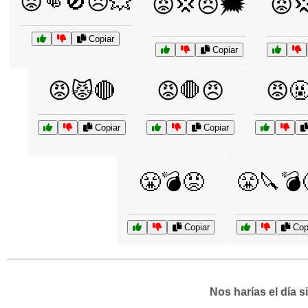
😡👊🚫😠💥
😡💢😠🗯️
😡
Copiar
Copiar
😡😾🔴
😡🛑😠
😡
Copiar
Copiar
😤💣😡
😤🔪💣
Copiar
Cop
Nos harías el día 