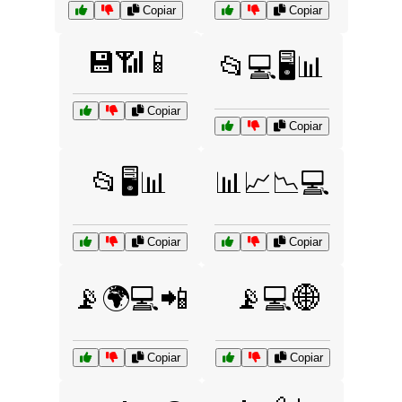
Copiar
Copiar
💾📶📱
📂💻🖥️📊
Copiar
Copiar
📂🖥️📊
📊📈📉💻
Copiar
Copiar
📡🌍💻📲
📡💻🌐
Copiar
Copiar