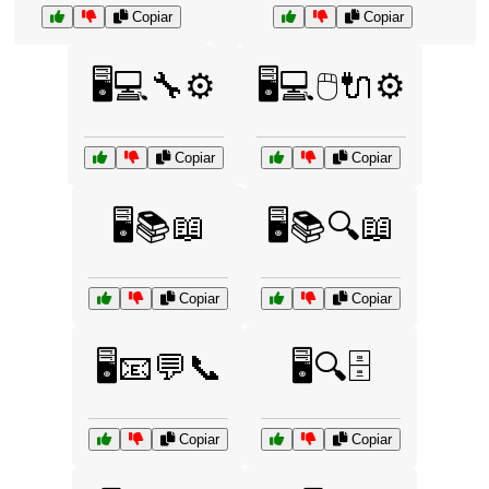
Copiar
Copiar
🖥️💻🔧⚙️
🖥️💻🖱️🔌⚙️
Copiar
Copiar
🖥️📚📖
🖥️📚🔍📖
Copiar
Copiar
🖥️📧💬📞
🖥️🔍🗄️
Copiar
Copiar