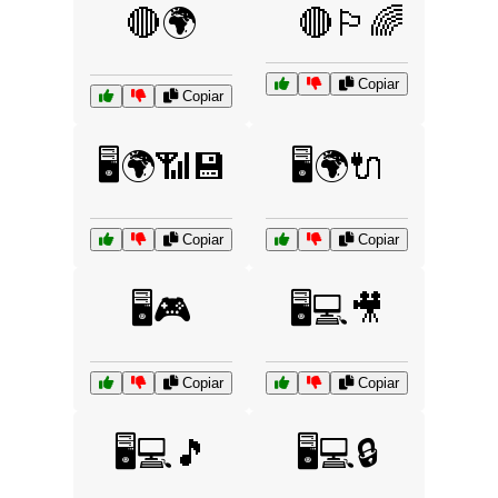
🔴🌍
🔴🏳️‍🌈
Copiar
Copiar
🖥️🌍📶💾
🖥️🌍🔌
Copiar
Copiar
🖥️🎮
🖥️💻🎥
Copiar
Copiar
🖥️💻🎵
🖥️💻🔒