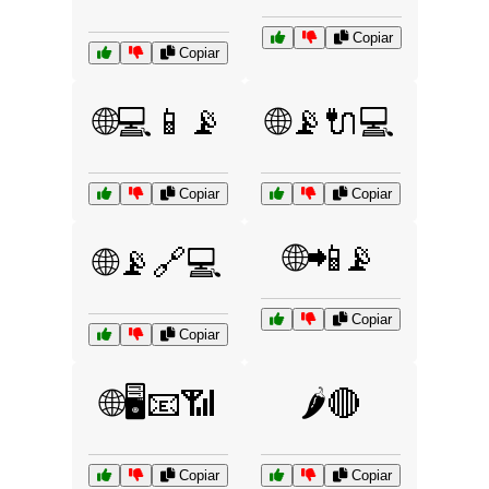
Copiar
Copiar
🌐💻📱📡
🌐📡🔌💻
Copiar
Copiar
🌐📲📡
🌐📡🔗💻
Copiar
Copiar
🌐🖥️📧📶
🌶️🔴
Copiar
Copiar