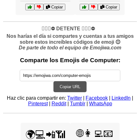
Copiar
Copiar
✋🏻🛑⛔️ DETENTE ✋🏻🛑⛔️
Nos harías el día si compartes y cuentas a tus amigos
sobre estos increíbles códigos de emoji 😊
De parte de todo el equipo de Emojiwa.com
Comparte los Emojis de Computer:
Copiar URL
Haz clic para compartir en:
Twitter
|
Facebook
|
LinkedIn
|
Pinterest
|
Reddit
|
Tumblr
|
WhatsApp
🌐👩‍💻📧
🌍💻📲📶