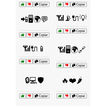
Copiar
Copiar
📶📡🔌💡
📲🖥️🌍💬
Copiar
Copiar
📶🔌📱
📶🖥️🌍🔗
Copiar
Copiar
🔒💻🛡️
🔥❤️🌶️
Copiar
Copiar