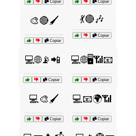
Copiar
Copiar
💃🔴🎶
🎨🔴🖌️
Copiar
Copiar
💻🌐📡📲
💻🌐🖥️📶📧
Copiar
Copiar
💻🎨🖌️
💻📧🌍📶
Copiar
Copiar