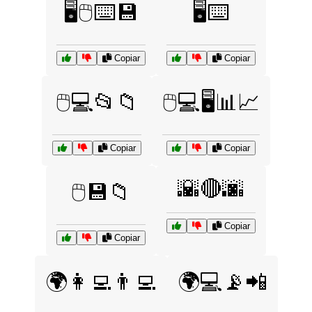
🖥️🖱️⌨️💾
🖥️⌨️
Copiar
Copiar
🖱️💻📂📁
🖱️💻🖥️📊📈
Copiar
Copiar
🌇🔴🌆
🖱️💾📁
Copiar
Copiar
🌍👩‍💻👨‍💻
🌍💻📡📲