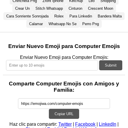
Chincheta Png
Zfont Iphone
Ketchup
Leo
Shopping
Crear Un
Stitch Whatsapp
Cinturon
Crescent Moon
Cara Sonriente Sonrojada
Rolex
Para Linkedin
Bandera Malta
Calamar
Whatsapp No Se
Perro Png
Enviar Nuevo Emoji para Computer Emojis
Enviar Nuevo Emoji para Computer Emojis:
Submit
Comparte Computer Emojis con Amigos y
Familia:
Copiar URL
Haz clic para compartir:
Twitter
|
Facebook
|
LinkedIn
|