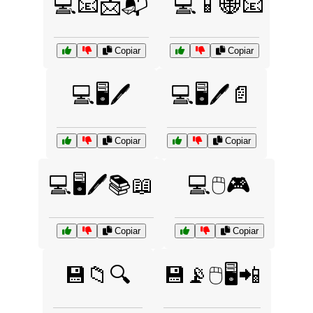
💻📧📩📬
💻📱🌐📧
Copiar
Copiar
💻🖥️🖊️
💻🖥️🖊️📄
Copiar
Copiar
💻🖥️🖊️📚📖
💻🖱️🎮
Copiar
Copiar
💾📁🔍
💾📡🖱️🖥️📲