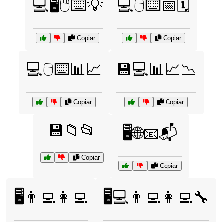
💻🖥️🖱️⌨️💡
💻🖱️⌨️📅🗓️
Copiar
Copiar
💻🖱️⌨️📊📈
💾💻📊📈📉
Copiar
Copiar
💾📁📂
🖥️🌐📧📬
Copiar
Copiar
🖥️👨‍💻👩‍💻
🖥️💻👨‍💻👩‍💻🔧