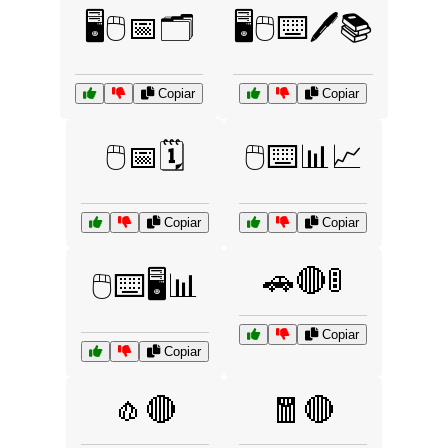
🖥️🖱️📅🗂️
🖥️🖱️⌨️🖊️📚
Copiar
Copiar
🖱️📅🗓️
🖱️⌨️📊📈
Copiar
Copiar
🚗🔴🚦
🖱️⌨️🖥️📊
Copiar
Copiar
🧄🔴
🧧🔴