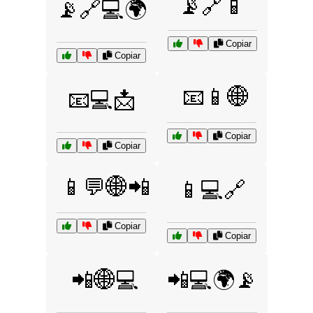
📡🔗📱
📡🔗💻🌍
Copiar
Copiar
📧📱🌐
📧💻📩
Copiar
Copiar
📱💬🌐📲
📱💻🔗
Copiar
Copiar
📲🌐💻
📲💻🌍📡