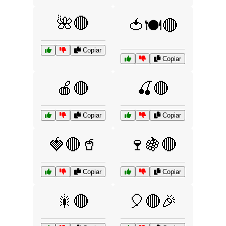
🌺🔴
🍅🍽️🔴
Copiar
Copiar
🍎🔴
🍒🔴
Copiar
Copiar
🍓🔴🥤
🍷🍇🔴
Copiar
Copiar
🎇🔴
🎈🔴🎉