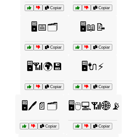
Copiar
Copiar
🖥️📅🗂️
🖥️📖📝
Copiar
Copiar
🖥️📶🌍💾
🖥️🔌⚡
Copiar
Copiar
🖥️🖊️📄🗂️
🖥️🖱️💻📶🌐📡
Copiar
Copiar