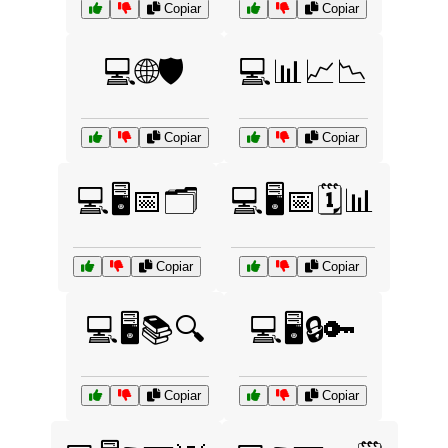
Copiar
Copiar
💻🌐🛡️
💻📊📈📉
Copiar
Copiar
💻🖥️📅🗂️
💻🖥️📅🗓️📊
Copiar
Copiar
💻🖥️📚🔍
💻🖥️🔒🔑
Copiar
Copiar