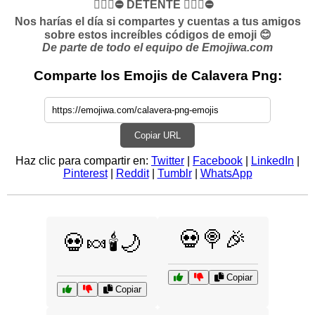
✋🏻🛑⛔️ DETENTE ✋🏻🛑⛔️
Nos harías el día si compartes y cuentas a tus amigos
sobre estos increíbles códigos de emoji 😊
De parte de todo el equipo de Emojiwa.com
Comparte los Emojis de Calavera Png:
Copiar URL
Haz clic para compartir en:
Twitter
|
Facebook
|
LinkedIn
|
Pinterest
|
Reddit
|
Tumblr
|
WhatsApp
💀🍭🎉
💀🍬🕯️🌙
Copiar
Copiar