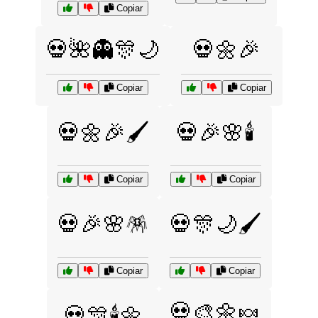
Copiar
💀🌺👻🎊🌙
💀🌼🎉
Copiar
Copiar
💀🌼🎉🖌️
💀🎉🌸🕯️
Copiar
Copiar
💀🎉🌸🪅
💀🎊🌙🖌️
Copiar
Copiar
💀🎨🌼🍬
💀🎊🕯️🌼