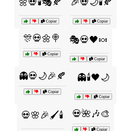
🌼💀🕯️🎭🍂
🎉💀🌙🕯️🍂
Copiar
Copiar
🎊💀🌼🍭
🎭💀🖤🍬
Copiar
Copiar
👻💀🌙🎉🍂
👻🕯️🖤🌙
Copiar
Copiar
💀🌺🎶🎨
💀🌸🎉🖌️🕯️
Copiar