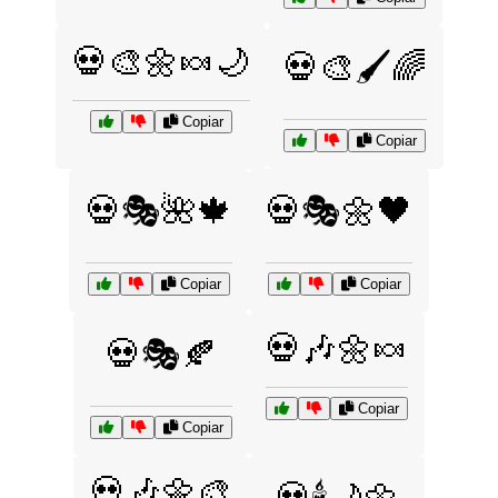
💀🎨🌼🍬🌙
💀🎨🖌️🌈
Copiar
Copiar
💀🎭🌺🍁
💀🎭🌼🖤
Copiar
Copiar
💀🎶🌼🍬
💀🎭🍂
Copiar
Copiar
💀🎶🌼🎨
💀🕯️🌙🌼