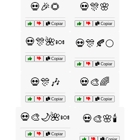
💀🎉🌻
💀🎊🌸
Copiar
Copiar
💀🎊🌺🍬
💀🎊🍂🌕
Copiar
Copiar
💀🎊🎶
💀🎨🌈
Copiar
Copiar
💀🎨🌙🌺🍬
💀🎨🌸🕯️
Copiar
Copiar