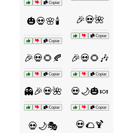
Copiar
🎉💀🌺
🎃💀🌸🕯️
Copiar
Copiar
🎉💀🌻🍂
🎉💀🌻🎶
Copiar
Copiar
👻🎉💀🌺
💀🌙🎃🍬
Copiar
Copiar
💀🌮🍹
💀🌙🎭