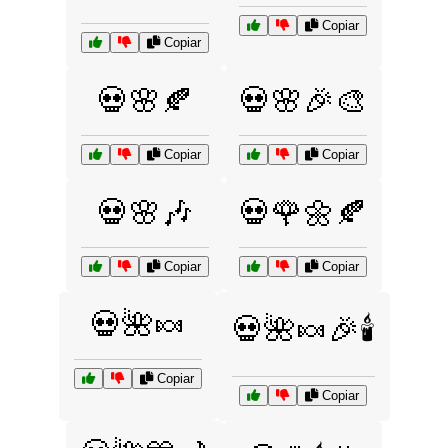
Copiar
Copiar
💀🌸🍂
💀🌸🎉🎨
Copiar
Copiar
💀🌸🎶
💀🌹🌼🍂
Copiar
Copiar
💀🌺🍬
💀🌺🍬🎉🕯️
Copiar
Copiar