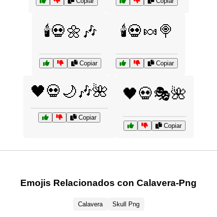
Copiar
Copiar
🕯️💀🌼🎶
🕯️💀🍬🍭
Copiar
Copiar
🖤💀🌙🎶🌺
🖤💀🎭🌺
Copiar
Copiar
Emojis Relacionados con Calavera-Png
Calavera
Skull Png