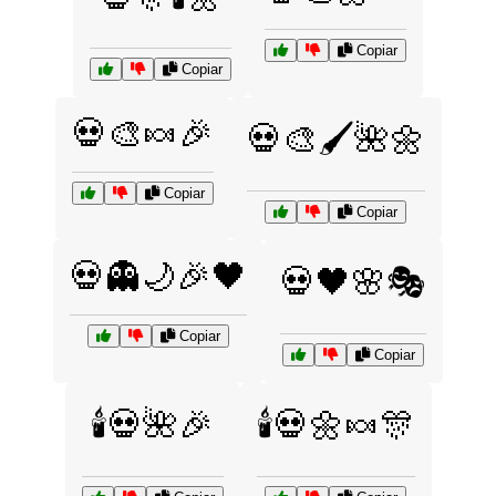
Copiar
Copiar
💀🎨🍬🎉
💀🎨🖌️🌺🌼
Copiar
Copiar
💀👻🌙🎉🖤
💀🖤🌸🎭
Copiar
Copiar
🕯️💀🌺🎉
🕯️💀🌼🍬🎊