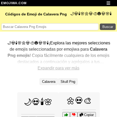
EMOJIWA.COM
🌙💀🕯️🌸🌼💀🎨🎃💀🌸🕯️
Códigos de Emoji de Calavera Png
Buscar
🌙💀🕯️🌸🌼💀🎨🎃💀🌸🕯️¡Explora las mejores selecciones
de emojis seleccionadas por emojiwa para
Calavera
Png emojis
! Copia fácilmente cualquiera de los emojis
destacados a continuación y agrégalos a tus
conversaciones para un toque personalizado. Hemos
Expandir para ver más
seleccionado una variedad de emojis relacionados,
mostrando primero los más populares. ¿Buscas más?
Calavera
Skull Png
Explora otras categorías para descubrir aún más formas
de expresar
Calavera Png con emojis
.
🌼💀🎨
🌙💀🕯️🌸
Copiar