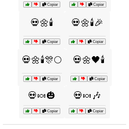
Copiar
Copiar
💀🌼🕯️
💀🌼🕯️🎉
Copiar
Copiar
💀🌼🕯️🎊🌕
💀🌼🖤🕯️
Copiar
Copiar
💀🍬🎃
💀🍬🎶
Copiar
Copiar