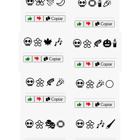
💀🌺🎊🌙
💀🌻🕯️🎉
Copiar
Copiar
💀🌼🍁🎶
💀🌼🍂🎃🕯️
Copiar
Copiar
💀🌼🍂🎉
💀🌼🎉🌕
Copiar
Copiar
💀🌼🎭🌻
💀🌼🎶🖌️