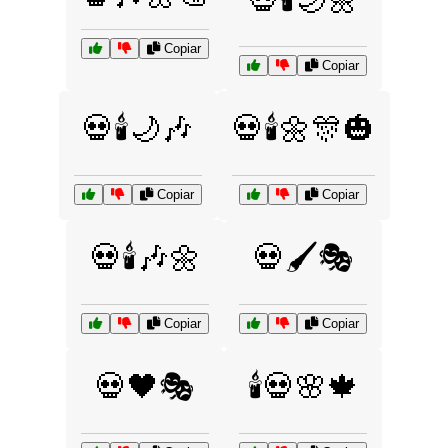
Copiar
Copiar
💀🕯️🌙🎶
💀🕯️🌼🎊🎃
Copiar
Copiar
💀🕯️🎶🌼
💀🖌️🎭
Copiar
Copiar
💀🖤🎭
🕯️💀🌸🍁