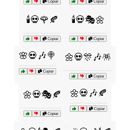
Copiar
Copiar
🕯️💀🌹🍂
🕯️💀🎭🌼
Copiar
Copiar
🌸💀🎶🍭
🌼💀🎊🎶🪅
Copiar
Copiar
🌼💀🎶🍂
🌼💀🎭🍂
Copiar
Copiar