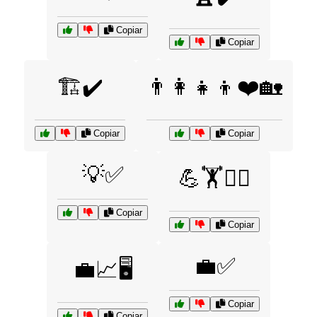
Copiar
Copiar
🏗️✔️
👨‍👩‍👧‍👦❤️🏡
Copiar
Copiar
💡✅
💪🏋️🏃‍♂️
Copiar
Copiar
💼✅
💼📈🖥️
Copiar
Copiar