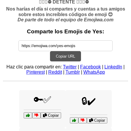
✋🏻🛑⛔️ DETENTE ✋🏻🛑⛔️
Nos harías el día si compartes y cuentas a tus amigos
sobre estos increíbles códigos de emoji 😊
De parte de todo el equipo de Emojiwa.com
Comparte los Emojis de Yes:
Copiar URL
Haz clic para compartir en:
Twitter
|
Facebook
|
LinkedIn
|
Pinterest
|
Reddit
|
Tumblr
|
WhatsApp
🔑✅
🔒✔️
Copiar
Copiar