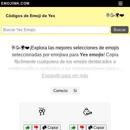
EMOJIWA.COM
🥂🥳🌍❤️
Códigos de Emoji de Yes
Buscar
🥂🥳🌍❤️¡Explora las mejores selecciones de emojis
seleccionadas por emojiwa para
Yes emojis
! Copia
fácilmente cualquiera de los emojis destacados a
continuación y agrégalos a tus conversaciones para un
toque personalizado. Hemos seleccionado una variedad
Expandir para ver más
de emojis relacionados, mostrando primero los más
populares. ¿Buscas más? Explora otras categorías para
Correcto
Si
descubrir aún más formas de expresar
Yes con emojis
.
🥂
🥳
Copiar
Copiar