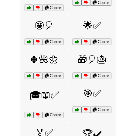
Copiar
Copiar
🤩🎈
🌟✅
Copiar
Copiar
🍀🌺🌼
🎁🎈🎂
Copiar
Copiar
🎯✅
🎓📖✅
Copiar
Copiar
🏅✅
🏆✔️