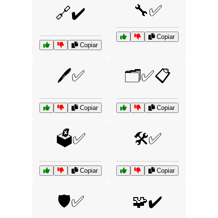
🔧✅
🔗✔️
Copiar
Copiar
🖊️✅
🗂️✅📋
Copiar
Copiar
🗳️✅
🛠️✅
Copiar
Copiar
🛡️✅
🧩✔️