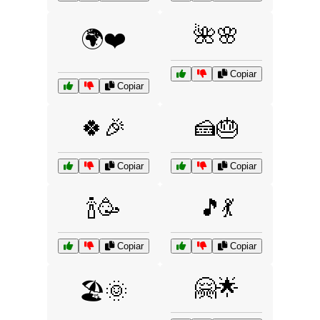
🌺🌸
🌍❤️
Copiar
Copiar
🍀🎉
🍰🎂
Copiar
Copiar
🍾🥳
🎵💃
Copiar
Copiar
🤗🌟
🏖️🌞