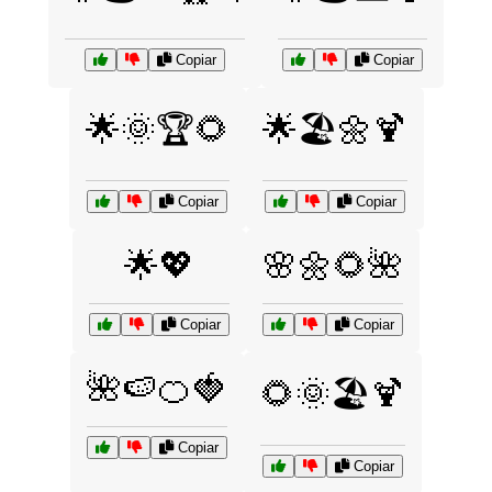
Copiar
Copiar
🌟🌞🏆🌻
🌟🏖️🌼🍹
Copiar
Copiar
🌟💖
🌸🌼🌻🌺
Copiar
Copiar
🌺🍉🍊🍓
🌻🌞🏖️🍹
Copiar
Copiar