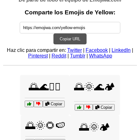
Comparte los Emojis de Yellow:
Copiar URL
Haz clic para compartir en:
Twitter
|
Facebook
|
LinkedIn
|
Pinterest
|
Reddit
|
Tumblr
|
WhatsApp
🌅🌊🏄‍♂️
🌅🌞🌊🏕️
Copiar
Copiar
🌅🌞🌻🍉
🌅🌞🏕️