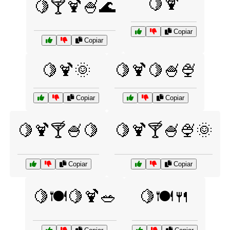
🍋🍹
🍋🍸🍹🍧🌊
Copiar
Copiar
🍋🍹🌞
🍋🍹🍋🍧🍨
Copiar
Copiar
🍋🍹🍸🍧🍋
🍋🍹🍸🍧🍨🌞
Copiar
Copiar
🍋🍽️🍋🍹🥗
🍋🍽️🍴