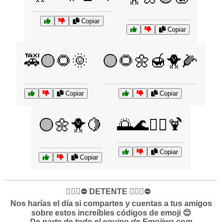
Copiar
Copiar
🚕🟡🌻🌞
🟡🌻🌼🍯🐥🌽
Copiar
Copiar
🟡🌼🐥🍋
🌅🌊🏄‍♀️🍹
Copiar
Copiar
✋🏻🛑⛔️ DETENTE ✋🏻🛑⛔️
Nos harías el día si compartes y cuentas a tus amigos
sobre estos increíbles códigos de emoji 😊
De parte de todo el equipo de Emojiwa.com