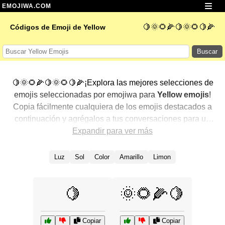
EMOJIWA.COM
🍋🌞🌻🌽🍋🌞🌻🍋🌽
Códigos de Emoji de Yellow
Buscar
🍋🌞🌻🌽🍋🌞🌻🍋🌽¡Explora las mejores selecciones de
emojis seleccionadas por emojiwa para
Yellow emojis
!
Copia fácilmente cualquiera de los emojis destacados a
continuación y agrégalos a tus conversaciones para un
toque personalizado. Hemos seleccionado una variedad
Expandir para ver más
de emojis relacionados, mostrando primero los más
populares. ¿Buscas más? Explora otras categorías para
Luz
Sol
Color
Amarillo
Limon
descubrir aún más formas de expresar
Yellow con
emojis
.
🍋
🌞🌻🌽🍋
Copiar
Copiar