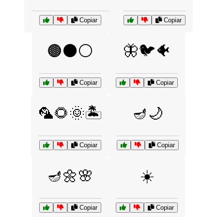
Copiar
Copiar
🟤⚫⚪
🦋🐦🐠
Copiar
Copiar
🦜🌻🌞🏝️
🪔🌙
Copiar
Copiar
🪔🌼🌸
☀️
Copiar
Copiar