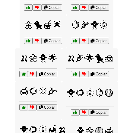
Copiar
Copiar
🌼🐤🍯🌟
🍋🌽🐥🌞
Copiar
Copiar
🍌🌼🐥🌟
🍌🌽🌟🐤🧀
Copiar
Copiar
🍯🌻🌞🌽
🐥🌻🌞🍋🟡
Copiar
Copiar
🐥🌻🌞🍯🍌
🐥🌼🟡🍯