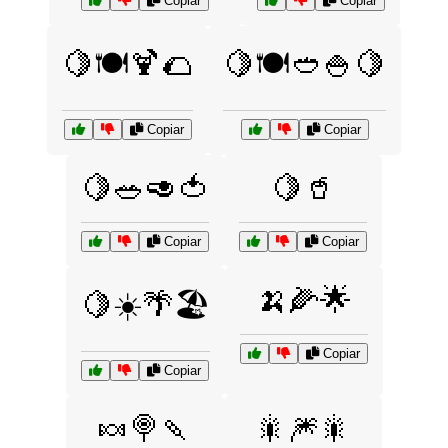
Copiar
Copiar
🍋🍽️🍹🌮
🍋🍽️🥙🍚🍋
Copiar
Copiar
🍋🥗🥑🍅
🍋🥤
Copiar
Copiar
🍌🌽🌟
🍋☀️🌴🏖️
Copiar
Copiar
🍬🍭🍡
🎇🎆🎇