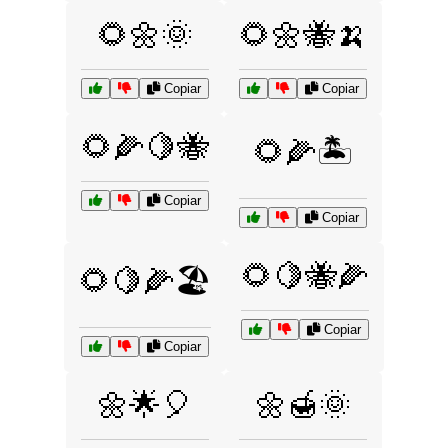
🌻🌼🌞
🌻🌼🐝🍌
Copiar
Copiar
🌻🌽🍋🐝
🌻🌽🏝️
Copiar
Copiar
🌻🍋🐝🌽
🌻🍋🌽🏖️
Copiar
Copiar
🌼🌟🎈
🌼🍯🌞