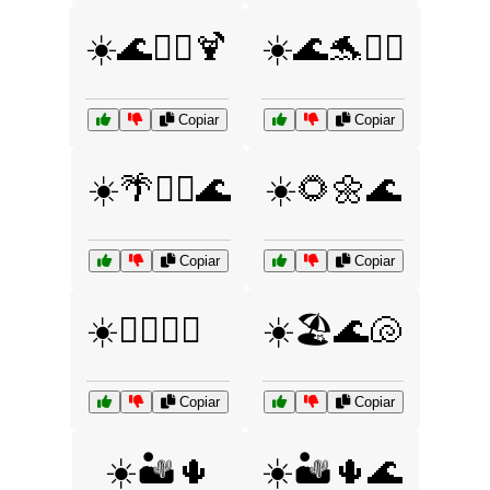
☀️🌊🏄‍♂️🍹
☀️🌊🐬🏄‍♂️
Copiar
Copiar
☀️🌴🏄‍♂️🌊
☀️🌻🌼🌊
Copiar
Copiar
☀️🏄‍♀️🌊🍹
☀️🏖️🌊🐚
Copiar
Copiar
☀️🏜️🌵
☀️🏜️🌵🌊