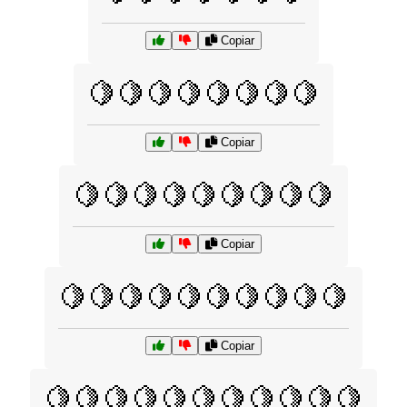
Copiar
🍋🍋🍋🍋🍋🍋🍋🍋
Copiar
🍋🍋🍋🍋🍋🍋🍋🍋🍋
Copiar
🍋🍋🍋🍋🍋🍋🍋🍋🍋🍋
Copiar
🍋🍋🍋🍋🍋🍋🍋🍋🍋🍋🍋