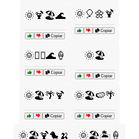
🌞🎈🌼🍹
🌞🍹🏖️🌊
Copiar
Copiar
🌞🏄‍♀️🌊🍦
🌞🏖️
Copiar
Copiar
🌞🏖️🌴🍹
🌞🏖️🍉🌴
Copiar
Copiar
🌞🏖️🍹🐤🍌
🌞🏖️🏝️🍦