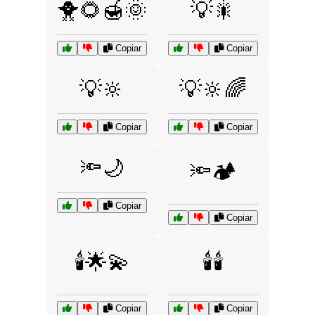
🐥🌻🍯🌞
💡🎇
Copiar
Copiar
💡🔆
💡🔆🌈
Copiar
Copiar
🔦🌙
🔦🏕️
Copiar
Copiar
🕯️🌟💫
🕯️🕯️
Copiar
Copiar