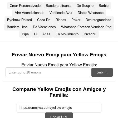
Crear Personalizado
Bandera Lituania
De Suspiro
Barbie
Aire Acondicionado
Verificado Azul
Diablo Whatsapp
Eyebrow Raised
Caca De
Risitas
Poker
Desintegrandose
Bandera Urss
De Vacaciones
Whatsapp Corazon Vendado Png
Pipa
El
Aries
En Movimiento
Pikachu
Enviar Nuevo Emoji para Yellow Emojis
Enviar Nuevo Emoji para Yellow Emojis:
Submit
Comparte Yellow Emojis con Amigos y
Familia:
Copiar URL