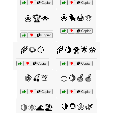
Copiar
Copiar
🌼🐤🍯🌞
🌼🏆🌟
Copiar
Copiar
🌾🌻🍋
🌾🍋🐥🌟🌼
Copiar
Copiar
🍇🍒🍑
🍊🍋🍏🍎
Copiar
Copiar
🍋🌻🌼🌿
🍋🌞🌊🏖️