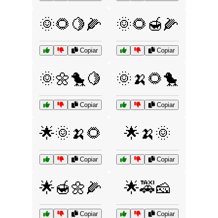
🌞🌻🍋🌽
🌞🌻🍯🌽
Copiar
Copiar
🌞🌼🐤🍋
🌞🍌🌻🐤
Copiar
Copiar
🌟🌞🍌🌻
🌟🍌🌞
Copiar
Copiar
🌟🍯🌼🌽
🌟🚕🧀
Copiar
Copiar