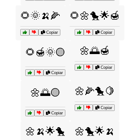
🌻🌞🍌🌽
🌻🌼🐤🌟🍯
Copiar
Copiar
🌼🌅🍯
🌻🍯🌞🟡
Copiar
Copiar
🌼🌽🐤🍋
🌼🌅🟡
Copiar
Copiar
🌼🍌🌟🐤
🌼🐤🌟🍌