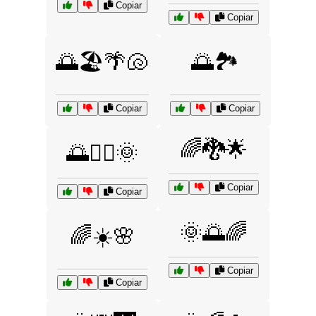
Copiar
Copiar
🌅🏖️🌴🐚
🌅🏞️
Copiar
Copiar
🌈🐉🌟
🌅🚴‍♂️🌞
Copiar
Copiar
🌞🌅🌈
🌈☀️🌸
Copiar
Copiar