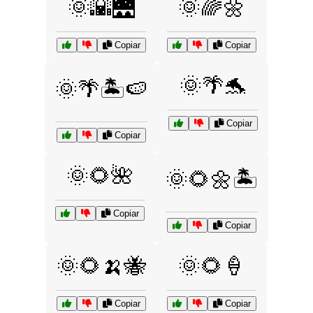
🌞🌇🌉
🌞🌈🌼
Copiar
Copiar
🌞🌴🐬
🌞🌴🏝️🍉
Copiar
Copiar
🌞🌻🌺
🌞🌻🌼🏝️
Copiar
Copiar
🌞🌻🍌🐝
🌞🌻🍦
Copiar
Copiar