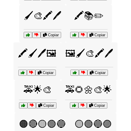
🖌️🎨🖍️🖊️
🖍️📚✏️
Copiar
Copiar
🖍️🖌️🖊️🖼️
🖼️🖌️🎨🖍️🖊️
Copiar
Copiar
🚕🌟🎨
🚕🌻🌼🎨🌟
Copiar
Copiar
🟠🔴🟡🟢🔵
🟡🟢🔵🟣