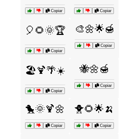
Copiar
Copiar
🎨🌼🌟🍯
🎈🌻🌞🏆
Copiar
Copiar
🐝🌼🍯
🏖️🍹🌴☀️
Copiar
Copiar
🐤🌞🍹🌼
🐥🌻🌟🍌
Copiar
Copiar