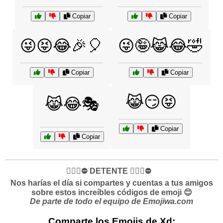
Copiar
Copiar
😜😝😂🎉🎈
😜🤪😹😂🤣
Copiar
Copiar
😹😏😝
😹😂🎭
Copiar
Copiar
✋🏻🛑⛔️ DETENTE ✋🏻🛑⛔️
Nos harías el día si compartes y cuentas a tus amigos
sobre estos increíbles códigos de emoji 😊
De parte de todo el equipo de Emojiwa.com
Comparte los Emojis de Xd: