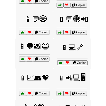
Copiar
Copiar
📱💬🌐
📱💬🌐📲
Copiar
Copiar
📱💬📸😂
📱💻🔗
Copiar
Copiar
📱📈👥💖
📱📲💻🖥️
Copiar
Copiar