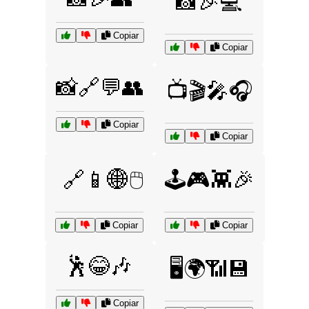
📸🎉💻
Copiar
Copiar
📸🔗💬👥
📺🎬🎤🎧
Copiar
Copiar
🔗📱🌐🖱️
🕹️🎮👾🎉
Copiar
Copiar
🕺😂🎶
🖥️🌍📶💾
Copiar