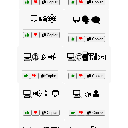
Copiar
Copiar
💬📸🌐
💬🗣️🗨️
Copiar
Copiar
💻🌐📡📲
💻🌐🖥️📶📧
Copiar
Copiar
💻📢📱💬
💻📣👤
Copiar
Copiar