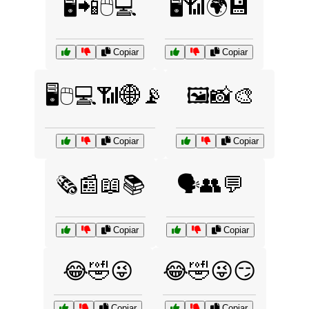
🖥️📲🖱️💻
🖥️📶🌍💾
Copiar
Copiar
🖥️🖱️💻📶🌐📡
🖼️📸🎨
Copiar
Copiar
🗞️📰📖📚
🗣️👥💬
Copiar
Copiar
😂🤣😜
😂🤣😜😏
Copiar
Copiar