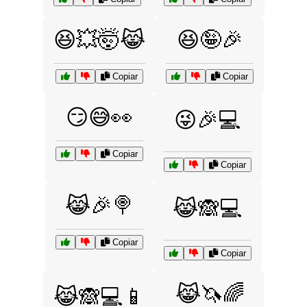
😆💥🤯😹
😆🤪🎉
Copiar
Copiar
😏😅👀
😜🎉💻
Copiar
Copiar
😹🎉🍭
😹🙈💻
Copiar
Copiar
😹🦄🌈
😹🙈💻📱