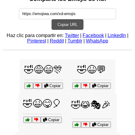
Copiar URL
Haz clic para compartir en:
Twitter
|
Facebook
|
LinkedIn
|
Pinterest
|
Reddit
|
Tumblr
|
WhatsApp
🤣😅😄🎊
🤣😆💬
Copiar
Copiar
🤣😆😋🎈
🤣😹🎭🎉
Copiar
Copiar