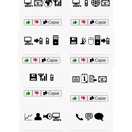
💻📧🌍📶
💻📱🌐📧
Copiar
Copiar
💻📲📱🖥️
💾📡🖱️🖥️📲
Copiar
Copiar
💾📶📱
📅🗓️📝📧
Copiar
Copiar
📈👤📢💻
📞💬🗨️