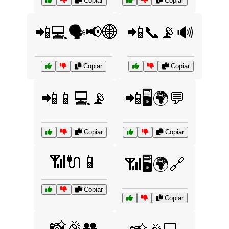
Copiar
Copiar
📲💻🗣️📢🌐
📲📞📡🔊
Copiar
Copiar
📲📱💻📡
📲🖥️🌍💬
Copiar
Copiar
📶🔌📱
📶🖥️🌍🔗
Copiar
Copiar
📸🎉👥