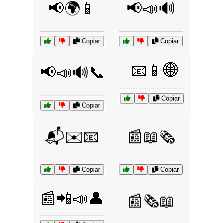
📢🌍📱
📢📣🔊
Copiar
Copiar
📧📱🌐
📢📣🔊📞
Copiar
Copiar
📬✉️📧
📰📖🗞️
Copiar
Copiar
📰📲📣👤
📰🗞️📖