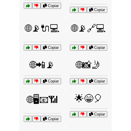
Copiar
Copiar
🌐📡🔌💻
🌐📡🔗💻
Copiar
Copiar
🌐📲📡
🌐📸🤳
Copiar
Copiar
🌟😁🎈
🌐🖥️📧📶
Copiar
Copiar