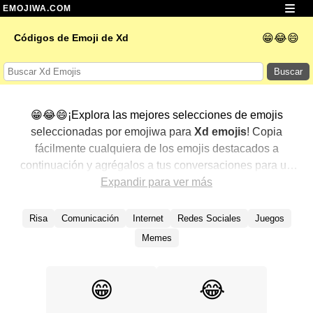
EMOJIWA.COM
😁😂😄
Códigos de Emoji de Xd
Buscar
😁😂😄¡Explora las mejores selecciones de emojis
seleccionadas por emojiwa para
Xd emojis
! Copia
fácilmente cualquiera de los emojis destacados a
continuación y agrégalos a tus conversaciones para un
toque personalizado. Hemos seleccionado una variedad
Expandir para ver más
de emojis relacionados, mostrando primero los más
populares. ¿Buscas más? Explora otras categorías para
Risa
Comunicación
Internet
Redes Sociales
Juegos
descubrir aún más formas de expresar
Xd con emojis
.
Memes
😁
😂