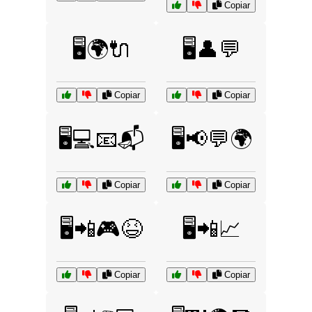
Copiar
🖥️🌍🔌
🖥️👤💬
Copiar
Copiar
🖥️💻📧📬
🖥️📢💬🌍
Copiar
Copiar
🖥️📲🎮😆
🖥️📲📈
Copiar
Copiar