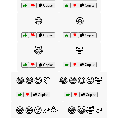
Copiar
Copiar
😄
😆
Copiar
Copiar
🤣
😹
Copiar
Copiar
😂😅😋🎊
😂😅😋😜🤣
Copiar
Copiar
😂😅😜🎉🥳
😂😹🤣🎉