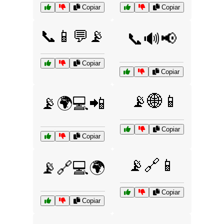
Copiar
Copiar
📞📱💬📡
📞🔊📢
Copiar
Copiar
📡🌐📱
📡🌍💻📲
Copiar
Copiar
📡🔗📱
📡🔗💻🌍
Copiar
Copiar