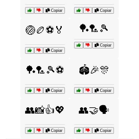
Copiar
Copiar
🏓🏸🎾
🏐🏉⚽🏅
Copiar
Copiar
🏓🏸🎾⚽
🏟️🎉🎊
Copiar
Copiar
👥📸👍💖
👥🤝🗣️
Copiar
Copiar