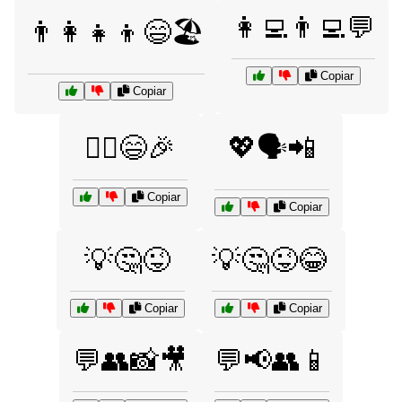
👩‍💻👨‍💻💬
👨‍👩‍👧‍👦😄🏖️
Copiar
Copiar
👯‍♀️😄🎉
💖🗣️📲
Copiar
Copiar
💡🤔😜
💡🤔😜😂
Copiar
Copiar
💬👥📸🎥
💬📢👥📱