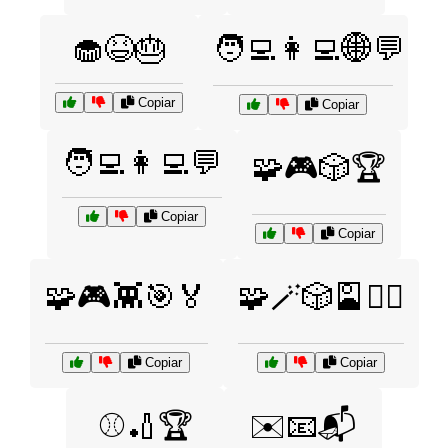
🧁😆🎂
🧑‍💻👩‍💻🌐💬
Copiar
Copiar
🧑‍💻👩‍💻💬
🧩🎮🎲🏆
Copiar
Copiar
🧩🎮👾🎯🏅
🧩🪄🎲🎴🧙‍♂️
Copiar
Copiar
⚾🏏🏆
✉️📧📬