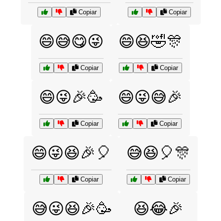
Copiar
Copiar
😄😅😋😜
😄😆🤣🎊
Copiar
Copiar
😄😜🎉🥳
😄😜😅🎉
Copiar
Copiar
😄😜😆🎉🎈
😅😆🎈🎊
Copiar
Copiar
😅😜😆🎉🥳
😆😂🎉