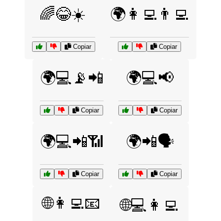
🌈😂☀️
🌍👩‍💻👨‍💻
Copiar
Copiar
🌍💻📡📲
🌍💻📢
Copiar
Copiar
🌍💻📲📶
🌍📲🗣️
Copiar
Copiar
🌐👩‍💻📧
🌐💻👩‍💻