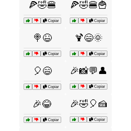
🍕🤣🍔
🍕🤣🍔🍟
Copiar
Copiar
🍭😆
🍹😄🌞
Copiar
Copiar
🎉📸💬👤
🎈😄
Copiar
Copiar
🎉🤣🎈🍰
🎉😂
Copiar
Copiar