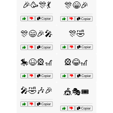
🎉🥳🎊💃
🎊😁🎉
Copiar
Copiar
🎊🤣
🎊😄🎉🎤
Copiar
Copiar
🎠😆🎡🎢
🎡😂🎢
Copiar
Copiar
🎤🤣🎶🎉
🎪🎭🎟️
Copiar
Copiar