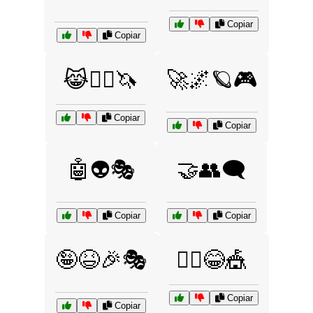
Copiar
Copiar
😹🧙‍♂️🦄
🚀🌌🪐🎮
Copiar
Copiar
🤖👽🎭
🤝👥🗨️
Copiar
Copiar
🤪😆🎉🎭
🤹‍♂️😂🎪
Copiar
Copiar