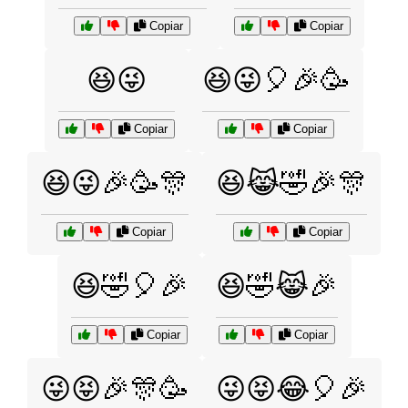
Copiar
Copiar
😆😜
😆😜🎈🎉🥳
Copiar
Copiar
😆😜🎉🥳🎊
😆😹🤣🎉🎊
Copiar
Copiar
😆🤣🎈🎉
😆🤣😹🎉
Copiar
Copiar
😜😝🎉🎊🥳
😜😝😂🎈🎉