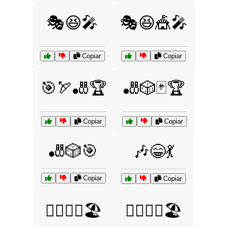
🎭😆🎤
🎭😆🎪🎤
Copiar
Copiar
🎯🏹🎳🏆
🎳🎲🃏🏆
Copiar
Copiar
🎳🎲🎯
🎶😁💃
Copiar
Copiar
🏊‍♀️🏄‍♂️🏖️
🏊‍♂️🏄‍♀️🏖️