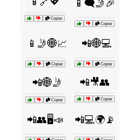
📱🔗💖
📱🗨️🤳🎉
Copiar
Copiar
📱🤳🌐📈
📲🌐💻
Copiar
Copiar
📲🎥👥
📲🌐🤳
Copiar
Copiar
📲👥🖥️📣
📲💻🌍📡