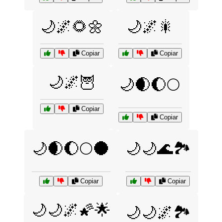
🌙🌌🌻🌼
🌙🌌🎇
Copiar
Copiar
🌙🌌🦉
🌙🌒🌔🌕
Copiar
Copiar
🌙🌒🌔🌕🌑
🌙🌙🌊🏞️
Copiar
Copiar
🌙🌙🌌🌠🌟
🌙🌙🌌🏞️