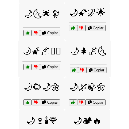
🌙🌠🌌🌟
🌙🌜🌟🔭
Copiar
Copiar
🌙🌠🌌🧘‍♀️
🌙🌲🌌🌜
Copiar
Copiar
🌙🌻🌙🌼
🌙🌿🍃🌼
Copiar
Copiar
🌙🍷🕯️🌹
🌙🏕️🔥