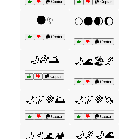
Copiar
Copiar
🌑✨
🌕🌑🌒🌔
Copiar
Copiar
🌙🌈🌅
🌙🌊🏖️🌌
Copiar
Copiar
🌙🌌🌈🌅
🌙🌌🌈🦄
Copiar
Copiar
🌙🌌🌙🌊
🌙🌌🌊🏕️