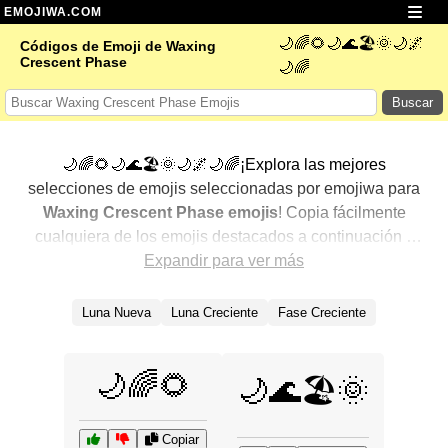
EMOJIWA.COM
🌙🌈🌻🌙🌊🏖️🌞🌙🌌
Códigos de Emoji de Waxing
Crescent Phase
🌙🌈
Buscar
🌙🌈🌻🌙🌊🏖️🌞🌙🌌🌙🌈¡Explora las mejores
selecciones de emojis seleccionadas por emojiwa para
Waxing Crescent Phase emojis
! Copia fácilmente
cualquiera de los emojis destacados a continuación y
agrégalos a tus conversaciones para un toque
Expandir para ver más
personalizado. Hemos seleccionado una variedad de
emojis relacionados, mostrando primero los más
Luna Nueva
Luna Creciente
Fase Creciente
populares. ¿Buscas más? Explora otras categorías para
descubrir aún más formas de expresar
Waxing Crescent
🌙🌈🌻
Phase con emojis
.
🌙🌊🏖️🌞
Copiar