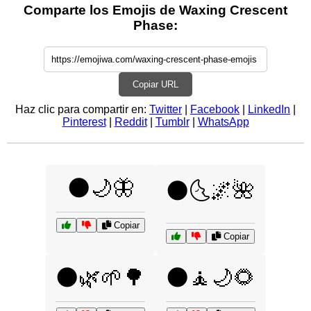
Comparte los Emojis de Waxing Crescent
Phase:
Copiar URL
Haz clic para compartir en:
Twitter
|
Facebook
|
LinkedIn
|
Pinterest
|
Reddit
|
Tumblr
|
WhatsApp
🌑🌙🦋
🌑🌜🌌🌺
Copiar
Copiar
🌑🌿🌱🌳
🌑🧘🌙🌻