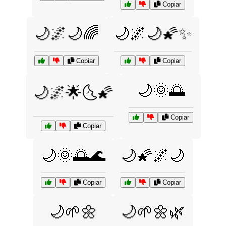
Copiar
🌙🌌🌙🌈
🌙🌌🌙🌠✨
Copiar
Copiar
🌙🌞🌅
🌙🌌🌟🌜🌠
Copiar
Copiar
🌙🌞🌅🌊
🌙🌠🌌🌙
Copiar
Copiar
🌙🌱🌼
🌙🌱🌼🌿