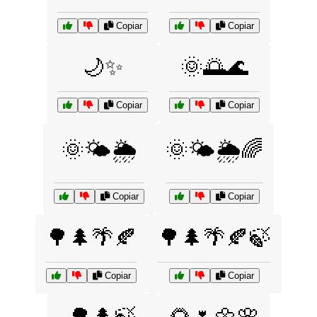
Copiar
Copiar
🌙✨
🌞🌅🌊
Copiar
Copiar
🌞🌤️🌦️
🌞🌤️🌦️🌈
Copiar
Copiar
🌳🌲🌴🍂
🌳🌲🌴🍂🍃
Copiar
Copiar
🌳🌲🍃
🌻🌷🌼🌸