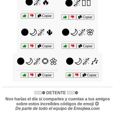
🌑🌌🔥
🌑🌌🧙‍♂️
Copiar
Copiar
🌑🌙🌌🌵
🌑🌙🌌🌸
Copiar
Copiar
🌑🌙🌌🌻🌼
🌑🌙🌌🎶
Copiar
Copiar
✋🏻🛑⛔️ DETENTE ✋🏻🛑⛔️
Nos harías el día si compartes y cuentas a tus amigos
sobre estos increíbles códigos de emoji 😊
De parte de todo el equipo de Emojiwa.com