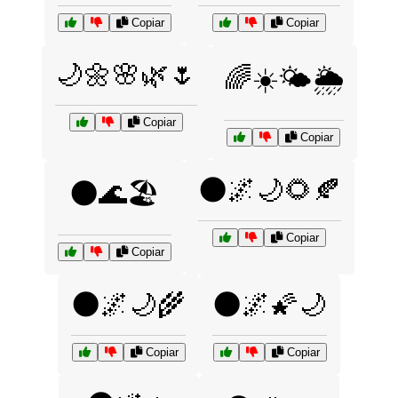
Copiar
Copiar
🌙🌼🌸🌿🌷
🌈☀️🌤️🌦️
Copiar
Copiar
🌑🌌🌙🌻🍂
🌑🌊🏖️
Copiar
Copiar
🌑🌌🌙🌾
🌑🌌🌠🌙
Copiar
Copiar