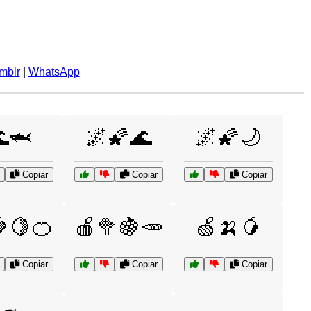
mblr
|
WhatsApp
🦈
🌌🌠🌊
🌌🌠🌙
Copiar
Copiar
Copiar
🍋🍊
🍎🥦🍇🥕
🍏🍌🥭
Copiar
Copiar
Copiar