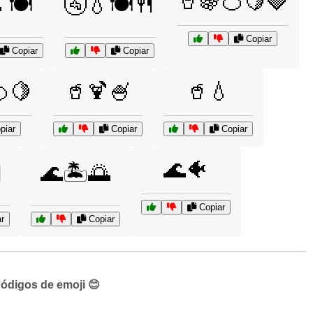
🥤🍇🍊🍋🍓
🍽️
🚰💧🍽️🍴
Copiar
Copiar
Copiar
🍋
🥤🍹🍧
🥤💧
piar
Copiar
Copiar
🌊🐠
️
🌊🏝️🌅
Copiar
r
Copiar
códigos de emoji 😊