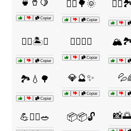
🍵🥤🍋
🏃‍♀️🌳🌞
🏃‍♂️
Copiar
Copiar
🏊‍♂️🏝️🌅
🏋️‍♀️💧🍵
🏔️🏞
Copiar
Copiar
💎🔮✨
💦
🏞️💧🌳
Copiar
Copiar
📸
💪🏋️‍♂️🥗
📦📦🔓