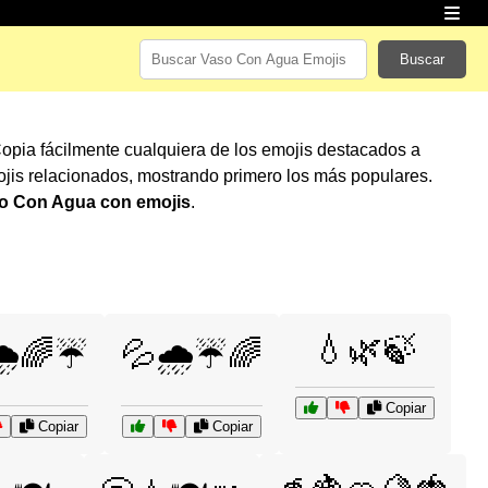
Buscar
Copia fácilmente cualquiera de los emojis destacados a
jis relacionados, mostrando primero los más populares.
o Con Agua con emojis
.
💧🌿🍃
️🌈☔
💦🌧️☔🌈
Copiar
Copiar
Copiar