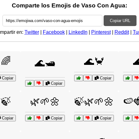
Comparte los Emojis de Vaso Con Agua:
Copiar URL
mpartir en:
Twitter
|
Facebook
|
LinkedIn
|
Pinterest
|
Reddit
|
Tu
🌈
🌊🦀

🌊🛥️
Copiar
Copiar
Copiar
🍃
🌿🌱🌼
🍃🌿🌱🌼
🍉
Copiar
Copiar
Copiar