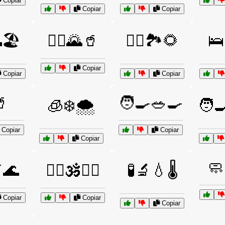
Copiar
Copiar
Copiar
🏖️
🚴‍♂️🌄🥤
🚶‍♂️🏞️🌻
🛌
Copiar
Copiar
Copiar

🧑‍🍳🥗🍳
🧊❄️🌨️
🧑‍
Copiar
Copiar
Copiar
🧼
🌌🌊
🧘‍♂️🕉️💆‍♀️
🧪🔬💧🌡️
Copiar
Copiar
Copiar