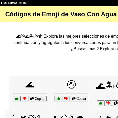
EMOJIWA.COM
Códigos de Emoji de Vaso Con Agua
🌊🚰🌊🏝️🌞🍹¡Explora las mejores selecciones de em
continuación y agrégalos a tus conversaciones para un
¿Buscas más? Explora ot
🌊
🚰
🌊🏝️
Copiar
Copiar