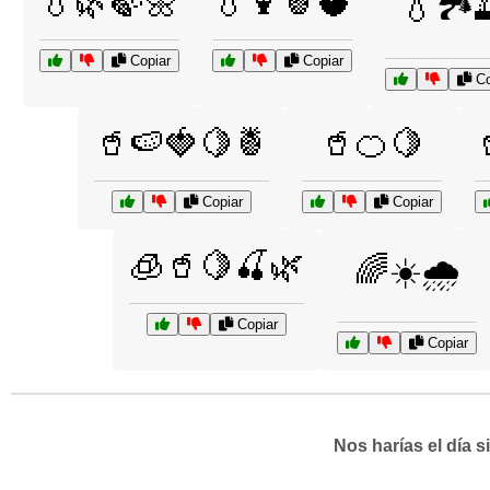
💧🌿🍃🌼
💧🍹🍍🥥
💧🏞️
Copiar
Copiar
Co
🥤🍉🍓🍋🍍
🥤🍊🍋
Copiar
Copiar
🧊🥤🍋🍒🌿
🌈☀️🌧️
Copiar
Copiar
Nos harías el día 