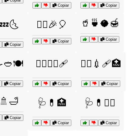
Copiar
Copiar
Copiar
🥤🍵🥥🍯
💤🌜
🤸‍♀️🎉🎈
Copiar
Copiar
Copiar
🥙🍽️
🧑‍⚕️👩‍⚕️🩹
🧑‍⚕️💉🩹🏥
Copiar
Copiar
Copiar
🚿🛁
🩺💊🏥
🩺💊🧑‍⚕️
Copiar
Copiar
Copiar