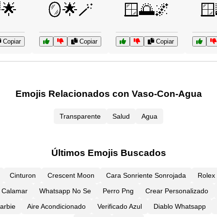
🌟
🪞🌟🪄
🪟🌅🌌
🪟
Copiar
Copiar
Copiar
Emojis Relacionados con Vaso-Con-Agua
Transparente
Salud
Agua
Últimos Emojis Buscados
Cinturon
Crescent Moon
Cara Sonriente Sonrojada
Rolex
Calamar
Whatsapp No Se
Perro Png
Crear Personalizado
arbie
Aire Acondicionado
Verificado Azul
Diablo Whatsapp