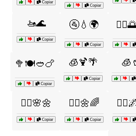
Copiar
Copiar
🚤🌊
🚰💧🌍
🚴‍♀️
Copiar
Copiar
🧊🍹🌴
🧊
🥦🍽️🥙🍗
Copiar
Copiar
🧘‍♀️🌸🌼
🧘‍♀️🌼🌈
🧘‍♂️
Copiar
Copiar