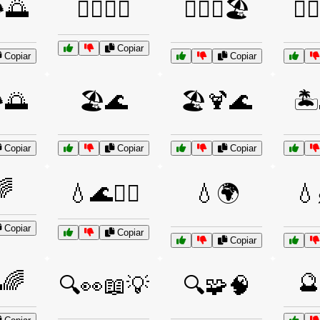
️🌅
🏄‍♀️🌊🌞
🏊‍♀️🌞🏖️
🏊‍
Copiar
Copiar
Copiar
️🌅
🏖️🌊
🏖️🍹🌊
🏝
Copiar
Copiar
Copiar
🌈
💧🌊🏄‍♂️
💧🌍
💧
Copiar
Copiar
Copiar
🌈

🔍👀📖💡
🔍🧩🧠