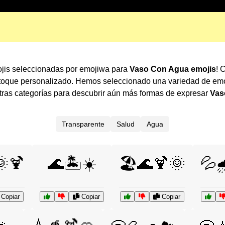
ojis seleccionadas por emojiwa para
Vaso Con Agua emojis
! 
 toque personalizado. Hemos seleccionado una variedad de emo
ras categorías para descubrir aún más formas de expresar
Vas
Transparente
Salud
Agua
🌞🍹
🌊🏝️☀️
🏖️🌊🍹🌞
💦
Copiar
Copiar
Copiar