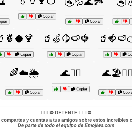
💧🥤🍹🍊
🌅
🚰💦🌊🏞️
🚰
Copiar
piar
Copiar
🥤🍍🥥🍹
🥤🍏🍋🍉🍓
🥤🍓🍉
Copiar
Copiar
Co
🌈☁️🌦️
🌊🏄‍♂️
🌊🏖️🏄‍♀
Copiar
Copiar
Copia
✋🏻🛑⛔️ DETENTE ✋🏻🛑⛔️
si compartes y cuentas a tus amigos sobre estos increíbles 
De parte de todo el equipo de Emojiwa.com