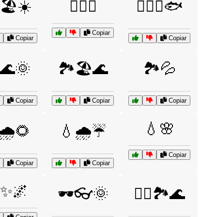
♀️🏖️☀️
🏊‍♂️🌊
🏊‍♂️🌊🐟
Copiar
Copiar
Copiar
️🌊🌞
🏞️🏖️🌊
🏞️💦
Copiar
Copiar
Copiar
💧🌸
🌧️🌻
💧🌧️☔
Copiar
Copiar
Copiar
✨🌌
🕶️👓🌞
🚣‍♀️🏞️🌊