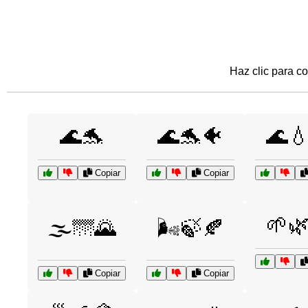
Haz clic para co
🌊🐬
🌊🐬🐠
🌊
Copiar
Copiar
🌱
🌫️🌁🌄
🌬️🍃🍂
Copiar
Copiar