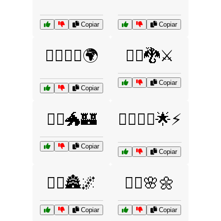
Copiar
Copiar
🧙‍♀️🦸‍♂️🌍
🧙‍♂️🐉⚔️
Copiar
Copiar
🧙‍♂️🐲🏰
🧙‍♂️🧝‍♀️🌟⚡
Copiar
Copiar
🧚‍♀️🏯🌌
🧚‍♂️🌸🌼
Copiar
Copiar