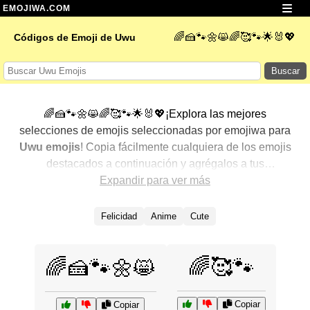
EMOJIWA.COM
🌈🍰🐾🌼😸🌈🥰🐾🌟🐰💖
Códigos de Emoji de Uwu
Buscar
🌈🍰🐾🌼😸🌈🥰🐾🌟🐰💖¡Explora las mejores
selecciones de emojis seleccionadas por emojiwa para
Uwu emojis
! Copia fácilmente cualquiera de los emojis
destacados a continuación y agrégalos a tus
conversaciones para un toque personalizado. Hemos
Expandir para ver más
seleccionado una variedad de emojis relacionados,
mostrando primero los más populares. ¿Buscas más?
Felicidad
Anime
Cute
Explora otras categorías para descubrir aún más formas
de expresar
Uwu con emojis
.
🌈🥰🐾
🌈🍰🐾🌼😸
Copiar
Copiar