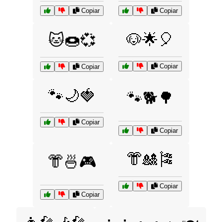
Copiar
Copiar
🐶🌟🎈
🐱🍩💞
Copiar
Copiar
🐾🌙🍓
🐾🐕🌳
Copiar
Copiar
👘🎎🎏
👘🍜🎮
Copiar
Copiar