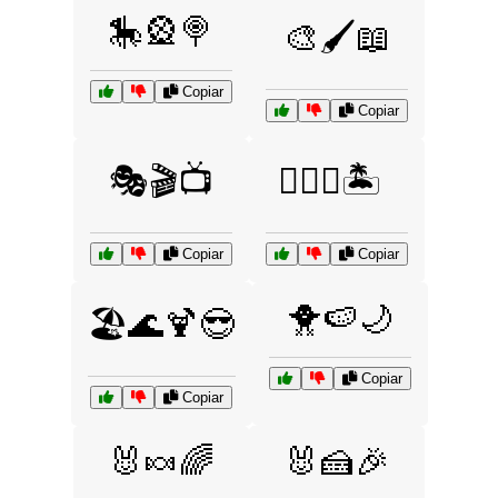
🎠🎡🍭
🎨🖌️📖
Copiar
Copiar
🎭🎬📺
🏄‍♀️🌊🏝️
Copiar
Copiar
🐥🍉🌙
🏖️🌊🍹😎
Copiar
Copiar
🐰🍬🌈
🐰🍰🎉