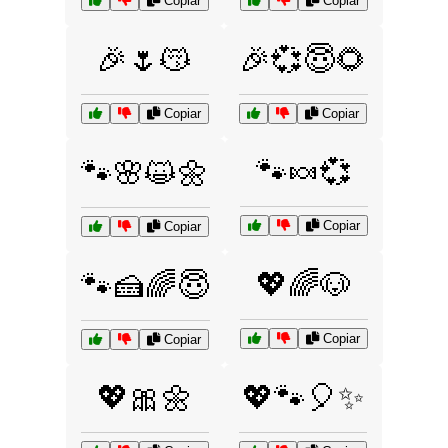
Copiar
Copiar
🎉🌷😽
🎉💞😇🌻
Copiar
Copiar
🐾🍬💞
🐾🌸😺🌼
Copiar
Copiar
💖🌈🐶
🐾🍰🌈😇
Copiar
Copiar
💖🎀🌼
💖🐾🎈✨