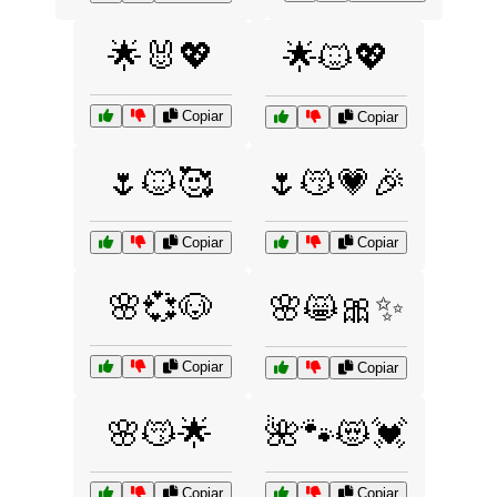
🌟🐰💖
🌟🐱💖
Copiar
Copiar
🌷🐱🥰
🌷😽💗🎉
Copiar
Copiar
🌸💞🐶
🌸😸🎀✨
Copiar
Copiar
🌸😽🌟
🌺🐾😻💓
Copiar
Copiar