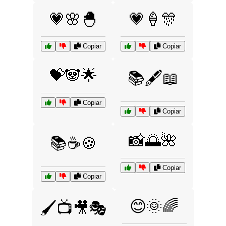
💗🌸🐣
💗🍦🎊
Copiar
Copiar
💝🐼🌟
📚🖋️📖
Copiar
Copiar
📸🌅🌺
📚☕🍪
Copiar
Copiar
😊🌞🌈
🖌️📺🎥🎭