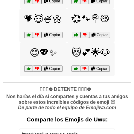
Copiar
Copiar
💗😇🍧🌼
💞🐾🍭😻
Copiar
Copiar
😊💖✨
😻💕🌟🐶
Copiar
Copiar
✋🏻🛑⛔️ DETENTE ✋🏻🛑⛔️
Nos harías el día si compartes y cuentas a tus amigos
sobre estos increíbles códigos de emoji 😊
De parte de todo el equipo de Emojiwa.com
Comparte los Emojis de Uwu: