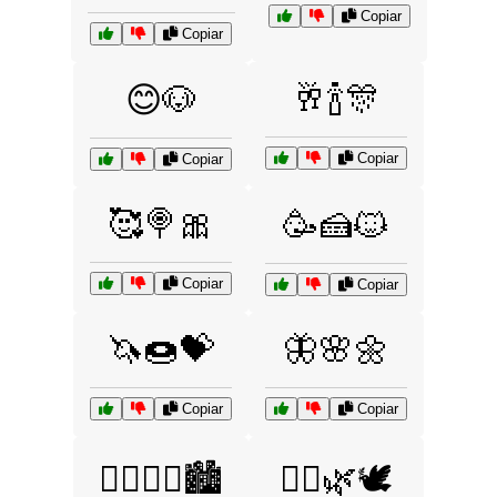
Copiar
Copiar
🥂🍾🎊
😊🐶
Copiar
Copiar
🥰🍭🎀
🥳🍰🐱
Copiar
Copiar
🦄🍩💝
🦋🌸🌼
Copiar
Copiar
🦸‍♀️🦹‍♂️🏙️
🧘‍♀️🌿🕊️