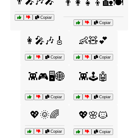
👨‍🎤🎶🎤
👨‍👩‍👧‍👦🏡🍽️
Copiar
Copiar
👩‍🎤🎶🎸
👶🧸💕
Copiar
Copiar
👾🎮🖥️🌐
👾🕹️🤖
Copiar
Copiar
💖🌞🌈
💖🌸🐱
Copiar
Copiar