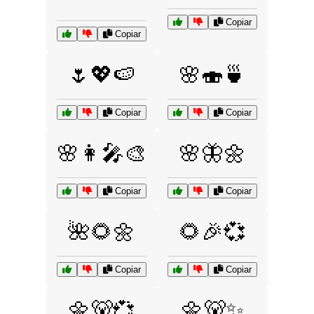
Copiar
Copiar
🌷💖🍉
🌸🍣🍵
Copiar
Copiar
🌸👩‍🎤🎨
🌸🦋🌼
Copiar
Copiar
🌺🌻🌼
🌻🎉💞
Copiar
Copiar
🌼🐻💞
🌼🐻✨