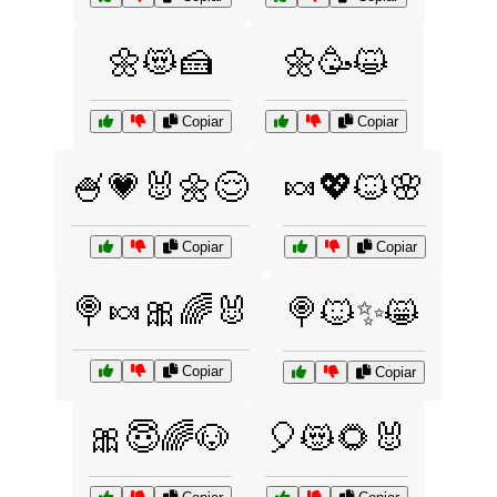
🌼😻🍰
🌼🥳😺
Copiar
Copiar
🍧💗🐰🌼😌
🍬💖🐱🌸
Copiar
Copiar
🍭🍬🎀🌈🐰
🍭🐱✨😸
Copiar
Copiar
🎀😇🌈🐶
🎈😻🌻🐰