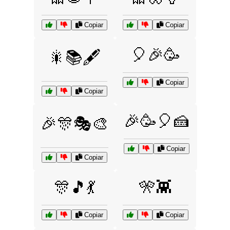
Copiar
Copiar
🎈🎉🥳
🎇📚🖋️
Copiar
Copiar
🎉🥳🎈🍰
🎉🎊🎭🎨
Copiar
Copiar
🎊🎵💃
🎌👾
Copiar
Copiar