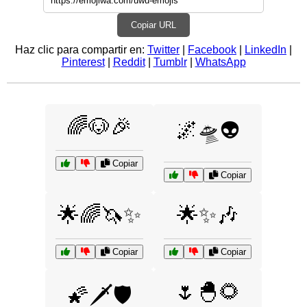
Copiar URL
Haz clic para compartir en:
Twitter
|
Facebook
|
LinkedIn
|
Pinterest
|
Reddit
|
Tumblr
|
WhatsApp
🌈🐶🎉
🌌🛸👽
Copiar
Copiar
🌟🌈🦄✨
🌟✨🎶
Copiar
Copiar
🌷🐣🌻
🌠🗡️🛡️