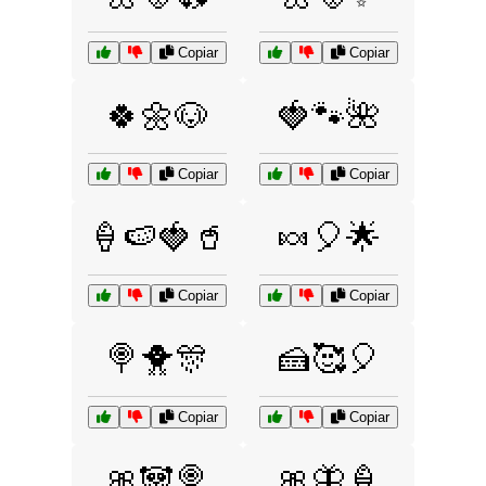
Copiar
Copiar
🍀🌼🐶
🍓🐾🌺
Copiar
Copiar
🍦🍉🍓🥤
🍬🎈🌟
Copiar
Copiar
🍭🐥🎊
🍰🥰🎈
Copiar
Copiar
🎀🐼🍭
🎀🦋🍦